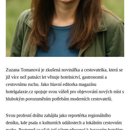
Zuzana Tomanová je zkušená novinářka a cestovatelka, která se
již více než patnáct let věnuje hotelnictví, gastronomii a
cestovnímu ruchu. Jako hlavní editorka magazínu
hotelgalaxie.cz spojuje svou vášeň pro objevování nových míst s
hlubokým porozuměním potřebám moderních cestovatelů.
Svou profesní dráhu zahájila jako reportérka regionálního
deníku, kde psala o kulturních událostech a lokálním cestovním
ruchu. Postupně se však její zájem přesunul k luxusním hotelům,