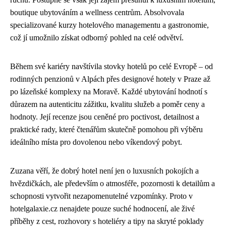
boutique ubytováním a wellness centrům. Absolvovala
specializované kurzy hotelového managementu a gastronomie,
což jí umožnilo získat odborný pohled na celé odvětví.
Během své kariéry navštívila stovky hotelů po celé Evropě – od
rodinných penzionů v Alpách přes designové hotely v Praze až
po lázeňské komplexy na Moravě. Každé ubytování hodnotí s
důrazem na autenticitu zážitku, kvalitu služeb a poměr ceny a
hodnoty. Její recenze jsou ceněné pro poctivost, detailnost a
praktické rady, které čtenářům skutečně pomohou při výběru
ideálního místa pro dovolenou nebo víkendový pobyt.
Zuzana věří, že dobrý hotel není jen o luxusních pokojích a
hvězdičkách, ale především o atmosféře, pozornosti k detailům a
schopnosti vytvořit nezapomenutelné vzpomínky. Proto v
hotelgalaxie.cz nenajdete pouze suché hodnocení, ale živé
příběhy z cest, rozhovory s hoteliéry a tipy na skryté poklady