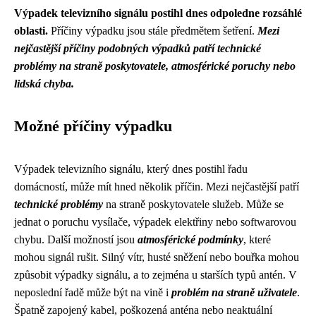
Výpadek televizního signálu postihl dnes odpoledne rozsáhlé
oblasti.
Příčiny výpadku jsou stále předmětem šetření.
Mezi
nejčastější příčiny podobných výpadků patří technické
problémy na straně poskytovatele, atmosférické poruchy nebo
lidská chyba.
Možné příčiny výpadku
Výpadek televizního signálu, který dnes postihl řadu
domácností, může mít hned několik příčin. Mezi nejčastější patří
technické problémy
na straně poskytovatele služeb. Může se
jednat o poruchu vysílače, výpadek elektřiny nebo softwarovou
chybu. Další možností jsou
atmosférické podmínky
, které
mohou signál rušit. Silný vítr, husté sněžení nebo bouřka mohou
způsobit výpadky signálu, a to zejména u starších typů antén. V
neposlední řadě může být na vině i
problém na straně uživatele
.
Špatně zapojený kabel, poškozená anténa nebo neaktuální