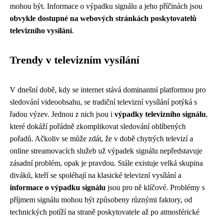
mohou být. Informace o výpadku signálu a jeho příčinách jsou
obvykle dostupné na webových stránkách poskytovatelů
televizního vysílání
.
Trendy v televizním vysílání
V dnešní době, kdy se internet stává dominantní platformou pro
sledování videoobsahu, se tradiční televizní vysílání potýká s
řadou výzev. Jednou z nich jsou i
výpadky televizního signálu
,
které dokáží pořádně zkomplikovat sledování oblíbených
pořadů. Ačkoliv se může zdát, že v době chytrých televizí a
online streamovacích služeb už výpadek signálu nepředstavuje
zásadní problém, opak je pravdou. Stále existuje velká skupina
diváků, kteří se spoléhají na klasické televizní vysílání a
informace o výpadku signálu
jsou pro ně klíčové. Problémy s
příjmem signálu mohou být způsobeny různými faktory, od
technických potíží na straně poskytovatele až po atmosférické