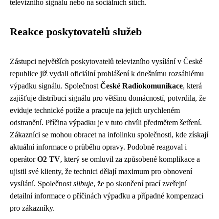
televizního signálu nebo na sociálních sítích.
Reakce poskytovatelů služeb
Zástupci největších poskytovatelů televizního vysílání v České
republice již vydali oficiální prohlášení k dnešnímu rozsáhlému
výpadku signálu. Společnost
České Radiokomunikace
, která
zajišťuje distribuci signálu pro většinu domácností, potvrdila, že
eviduje technické potíže a pracuje na jejich urychleném
odstranění. Příčina výpadku je v tuto chvíli předmětem šetření.
Zákazníci se mohou obracet na infolinku společnosti, kde získají
aktuální informace o průběhu opravy. Podobně reagoval i
operátor
O2 TV
, který se omluvil za způsobené komplikace a
ujistil své klienty, že technici dělají maximum pro obnovení
vysílání. Společnost
slibuje
, že po skončení prací zveřejní
detailní informace o příčinách výpadku a případné kompenzaci
pro zákazníky.