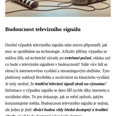
Budoucnost televizního signálu
Dnešní výpadek televizního signálu nám znovu připomněl, jak
moc se spoléháme na technologie. Ačkoliv příčiny výpadku se
můžou lišit, od technické závady po
extrémní počasí
, otázka zní:
co bude s televizním signálem v budoucnosti? Stále více lidí se
obrací k internetovému vysílání a streamingovým službám. Tyto
platformy nabízejí flexibilitu a nezávislost na klasickém vysílání.
Je tedy možné, že
tradiční televizní signál ztratí na významu
?
Informace o výpadku signálu se dnes šíří rychle díky internetu a
sociálním sítím. To jen dokazuje, jak se mění způsob, jakým
konzumujeme média. Budoucnost televizního signálu je nejistá,
ale jedno je jisté:
diváci budou vždy hledat dostupný a kvalitní