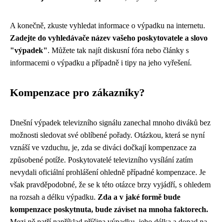
A konečně, zkuste vyhledat informace o výpadku na internetu.
Zadejte do vyhledávače název vašeho poskytovatele a slovo
"výpadek"
. Můžete tak najít diskusní fóra nebo články s
informacemi o výpadku a případně i tipy na jeho vyřešení.
Kompenzace pro zákazníky?
Dnešní výpadek televizního signálu zanechal mnoho diváků bez
možnosti sledovat své oblíbené pořady. Otázkou, která se nyní
vznáší ve vzduchu, je, zda se diváci dočkají kompenzace za
způsobené potíže. Poskytovatelé televizního vysílání zatím
nevydali oficiální prohlášení ohledně případné kompenzace. Je
však pravděpodobné, že se k této otázce brzy vyjádří, s ohledem
na rozsah a délku výpadku.
Zda a v jaké formě bude
kompenzace poskytnuta, bude záviset na mnoha faktorech.
Mezi ně patří například příčina výpadku, jeho délka a dopad na