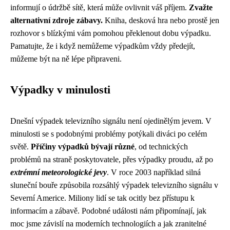
informují o údržbě sítě, která může ovlivnit váš příjem.
Zvažte
alternativní zdroje zábavy.
Kniha, desková hra nebo prostě jen
rozhovor s blízkými vám pomohou překlenout dobu výpadku.
Pamatujte, že i když nemůžeme výpadkům vždy předejít,
můžeme být na ně lépe připraveni.
Výpadky v minulosti
Dnešní výpadek televizního signálu není ojedinělým jevem. V
minulosti se s podobnými problémy potýkali diváci po celém
světě.
Příčiny výpadků bývají různé
, od technických
problémů na straně poskytovatele, přes výpadky proudu, až po
extrémní meteorologické jevy
. V roce 2003 například silná
sluneční bouře způsobila rozsáhlý výpadek televizního signálu v
Severní Americe. Miliony lidí se tak ocitly bez přístupu k
informacím a zábavě. Podobné události nám připomínají, jak
moc jsme závislí na moderních technologiích a jak zranitelné