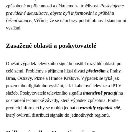
způsobené nepříjemnosti a děkujeme za trpělivost.
Poskytujeme
pravidelné aktualizace, abyste byli informováni o průběhu
řešení situace.
Věříme, že se nám brzy podaří obnovit standardní
vysílání.
Zasažené oblasti a poskytovatelé
Dnešní výpadek televizního signálu postihl rozsáhlé oblasti po
celé zemi. Problémy s příjmem hlásí diváci
především
z Prahy,
Brna, Ostravy, Plzně a Hradce Králové. Výpadek se týká jak
pozemního digitálního vysílání, tak i kabelové televize a IPTV
služeb. Poskytovatelé televizního signálu
intenzivně pracují
na
odstranění technické závady, která výpadek způsobila. Podle
prvních informací by se mohlo jednat o
rozsáhlý výpadek sítě
,
který ovlivnil distribuci signálu do jednotlivých regionů.