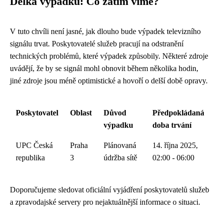
Délka výpadku: Co zatím víme?
V tuto chvíli není jasné, jak dlouho bude výpadek televizního
signálu trvat. Poskytovatelé služeb pracují na odstranění
technických problémů, které výpadek způsobily. Některé zdroje
uvádějí, že by se signál mohl obnovit během několika hodin,
jiné zdroje jsou méně optimistické a hovoří o delší době opravy.
Poskytovatel
Oblast
Důvod
Předpokládaná
výpadku
doba trvání
UPC Česká
Praha
Plánovaná
14. října 2025,
republika
3
údržba sítě
02:00 - 06:00
Doporučujeme sledovat oficiální vyjádření poskytovatelů služeb
a zpravodajské servery pro nejaktuálnější informace o situaci.