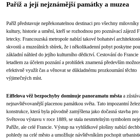
Paříž a její nejznámější památky a muzea
Paříž představuje nepřekonatelnou destinaci pro všechny milovníky
kultury, historie a umění, kteří se rozhodnou pro poznávací zájezd F
letecky. Francouzská metropole nabízí takové bohatství architekton
skvostů a muzeálních sbírek, že i několikadenní pobyt poskytne po
základní náhled do jejího kulturního dědictví. Cestování do Francie
letadlem za účelem poznání a prohlídek znamená především možno
efektivně využít čas a věnovat se důkladnému prozkoumání těchto
výjimečných míst.
Eiffelova věž bezpochyby dominuje panoramatu města
a zůstáv
nejnavštěvovanější placenou památkou světa. Tato impozantní žele
konstrukce, která byla původně zamýšlena jako dočasná stavba pro
Světovou výstavu v roce 1889, se stala nesmrtelným symbolem nej
Paříže, ale celé Francie. Výstup na vyhlídkové plošiny nabízí dechb
pohledy na celé město a umožňuje návštěvníkům pochopit urbanist