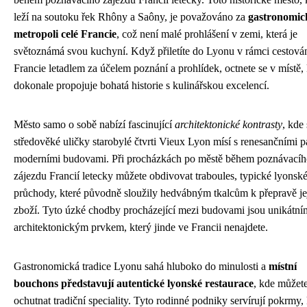
leží na soutoku řek Rhôny a Saôny, je považováno za
gastronomic
metropoli celé Francie
, což není malé prohlášení v zemi, která je
světoznámá svou kuchyní. Když přiletíte do Lyonu v rámci cestová
Francie letadlem za účelem poznání a prohlídek, octnete se v místě,
dokonale propojuje bohatá historie s kulinářskou excelencí.
Město samo o sobě nabízí fascinující
architektonické kontrasty
, kde 
středověké uličky starobylé čtvrti Vieux Lyon mísí s renesančními p
moderními budovami. Při procházkách po městě během poznávacíh
zájezdu Francií letecky můžete obdivovat traboules, typické lyonsk
průchody, které původně sloužily hedvábným tkalcům k přepravě je
zboží. Tyto úzké chodby procházející mezi budovami jsou unikátní
architektonickým prvkem, který jinde ve Francii nenajdete.
Gastronomická tradice Lyonu sahá hluboko do minulosti a
místní
bouchons představují autentické lyonské restaurace
, kde můžet
ochutnat tradiční speciality. Tyto rodinné podniky servírují pokrmy, 