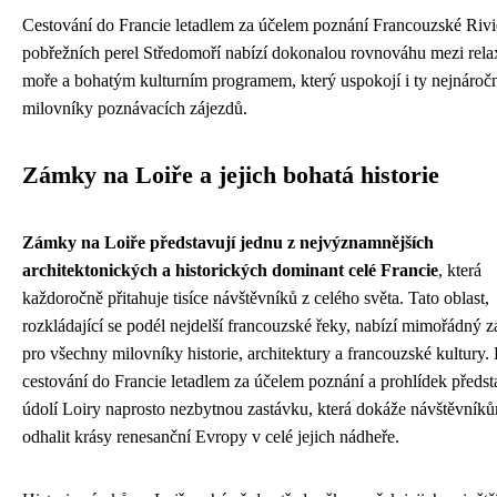
Cestování do Francie letadlem za účelem poznání Francouzské Rivi
pobřežních perel Středomoří nabízí dokonalou rovnováhu mezi rela
moře a bohatým kulturním programem, který uspokojí i ty nejnáročn
milovníky poznávacích zájezdů.
Zámky na Loiře a jejich bohatá historie
Zámky na Loiře představují jednu z nejvýznamnějších
architektonických a historických dominant celé Francie
, která
každoročně přitahuje tisíce návštěvníků z celého světa. Tato oblast,
rozkládající se podél nejdelší francouzské řeky, nabízí mimořádný z
pro všechny milovníky historie, architektury a francouzské kultury. 
cestování do Francie letadlem za účelem poznání a prohlídek předst
údolí Loiry naprosto nezbytnou zastávku, která dokáže návštěvník
odhalit krásy renesanční Evropy v celé jejich nádheře.