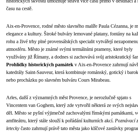
historických skvostů umožňuje strávit více času přímo v destinaci 
času na cestě.
Aix-en-Provence, rodné město slavného malíře Paula Cézanna, je 
elegance a kultury. Široké bulváry lemované platany, fontány na k
rohu a živé trhy plné provensálských specialit vytvářejí nezapomen
atmosféru. Město je známé svými termálními prameny, které byly
využívány již Římany, a dodnes si zachovává svůj aristokratický ša
Prohlídky historických památek
v Aix-en-Provence zahrnují náv
katedrály Saint-Sauveur, která kombinuje románský, gotický i barok
nebo procházku po slavném bulváru Cours Mirabeau.
Arles, další z významných měst Provence, je nerozlučně spjato s
Vincentem van Goghem, který zde vytvořil některá ze svých nejslav
děl. Město se pyšní výjimečně zachovalými římskými památkami, v
amfiteátru, který stále slouží k pořádání kulturních akcí.
Poznávací 
letecky
často zahrnují právě tato města jako klíčové zastávky progr