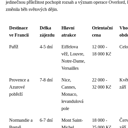
jedinečnou příležitost pochopit rozsah a význam operace Overlord, 
změnila běh světových dějin.
Destinace
Délka
Hlavní
Orientační
Vho
ve Francii
zájezdu
atrakce
cena
obd
Paříž
4-5 dní
Eiffelova
12 000 -
Celo
věž, Louvre,
18 000 Kč
Notre-Dame,
Versailles
Provence a
7-8 dní
Nice,
22 000 -
Květ
Azurové
Cannes,
32 000 Kč
září
pobřeží
Monaco,
levandulová
pole
Normandie a
6-7 dní
Mont Saint-
18 000 -
Červ
Bretaň
Michel,
25 000 Kč
září