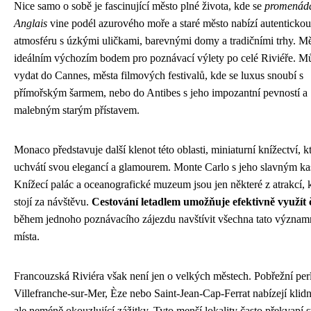
Nice samo o sobě je fascinující město plné života, kde se
promenád
Anglais
vine podél azurového moře a staré město nabízí autentickou
atmosféru s úzkými uličkami, barevnými domy a tradičními trhy. Mě
ideálním výchozím bodem pro poznávací výlety po celé Riviéře. Mů
vydat do Cannes, města filmových festivalů, kde se luxus snoubí s
přímořským šarmem, nebo do Antibes s jeho impozantní pevností a
malebným starým přístavem.
Monaco představuje další klenot této oblasti, miniaturní knížectví, k
uchvátí svou elegancí a glamourem. Monte Carlo s jeho slavným ka
Knížecí palác a oceanografické muzeum jsou jen některé z atrakcí, 
stojí za návštěvu.
Cestování letadlem umožňuje efektivně využít 
během jednoho poznávacího zájezdu navštívit všechna tato význam
místa.
Francouzská Riviéra však není jen o velkých městech. Pobřežní per
Villefranche-sur-Mer, Èze nebo Saint-Jean-Cap-Ferrat nabízejí klidn
ale neméně okouzlující zážitky. Tyto menší lokality často překvapí 