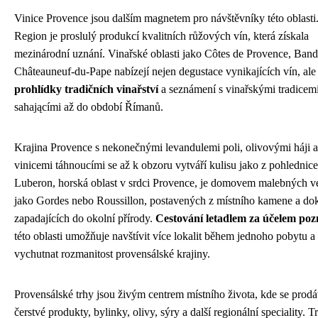
Vinice Provence jsou dalším magnetem pro návštěvníky této oblasti
Region je proslulý produkcí kvalitních růžových vín, která získala
mezinárodní uznání. Vinařské oblasti jako Côtes de Provence, Ban
Châteauneuf-du-Pape nabízejí nejen degustace vynikajících vín, ale
prohlídky tradičních vinařství
a seznámení s vinařskými tradicem
sahającími až do období Římanů.
Krajina Provence s nekonečnými levandulemi poli, olivovými háji a
vinicemi táhnoucími se až k obzoru vytváří kulisu jako z pohlednice
Luberon, horská oblast v srdci Provence, je domovem malebných v
jako Gordes nebo Roussillon, postavených z místního kamene a do
zapadajících do okolní přírody.
Cestování letadlem za účelem poz
této oblasti umožňuje navštívit více lokalit během jednoho pobytu a 
vychutnat rozmanitost provensálské krajiny.
Provensálské trhy jsou živým centrem místního života, kde se prodá
čerstvé produkty, bylinky, olivy, sýry a další regionální speciality. T