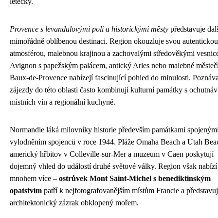
letecky.
Provence s levandulovými poli a historickými městy
představuje dal
mimořádně oblíbenou destinaci. Region okouzluje svou autentickou
atmosférou, malebnou krajinou a zachovalými středověkými vesnic
Avignon s papežským palácem, antický Arles nebo malebné městeč
Baux-de-Provence nabízejí fascinující pohled do minulosti. Poznáv
zájezdy do této oblasti často kombinují kulturní památky s ochutná
místních vín a regionální kuchyně.
Normandie láká milovníky historie především památkami spojenými
vylodněním spojenců v roce 1944. Pláže Omaha Beach a Utah Bea
americký hřbitov v Colleville-sur-Mer a muzeum v Caen poskytují
dojemný vhled do událostí druhé světové války. Region však nabízí
mnohem více –
ostrůvek Mont Saint-Michel s benediktinským
opatstvím
patří k nejfotografovanějším místům Francie a představu
architektonický zázrak obklopený mořem.