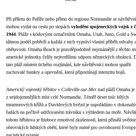
Při příletu do Paříže nebo přímo do regionu Normandie se návštěvní
mohou vydat na cestu po stopách
vylodění spojeneckých vojsk z 
1944
. Pláže s kódovými označeními Omaha, Utah, Juno, Gold a S
táhnou podél pobřeží a každá z nich vypráví vlastní příběh odvahy 
obětavosti. Omaha Beach je pravděpodobně nejznámější z těchto mí
americké jednotky čelily nejtvrdšímu odporu německých obránců. D
tato pláž místem tichého rozjímání, kde návštěvníci mohou spatřit
zachovalé bunkry a opevnění, která připomínají intenzitu bojů.
Americký vojenský hřbitov v Colleville-sur-Mer
nad pláží Omaha je
z nejdojemnějších míst celé Normandie. Téměř deset tisíc bílých
mramorových křížů a Davidových hvězd je uspořádáno v dokonalý
řadách na pečlivě udržovaném trávníku s výhledem na moře. Návšt
tohoto hřbitova je hluboce emotivní zkušeností, která přináší uvědo
obrovských lidských obětí, které byly nutné pro osvobození Evrop
nacistické tyranie.