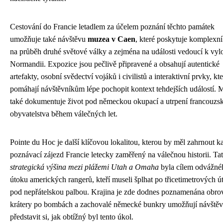
Cestování do Francie letadlem za účelem poznání těchto památek
umožňuje také návštěvu
muzea v Caen
, které poskytuje komplexn
na průběh druhé světové války a zejména na události vedoucí k vyl
Normandii. Expozice jsou pečlivě připravené a obsahují autentické
artefakty, osobní svědectví vojáků i civilistů a interaktivní prvky, kt
pomáhají návštěvníkům lépe pochopit kontext tehdejších událostí.
také dokumentuje život pod německou okupací a utrpení francouzs
obyvatelstva během válečných let.
Pointe du Hoc je další klíčovou lokalitou, kterou by měl zahrnout k
poznávací zájezd Francie letecky zaměřený na válečnou historii. Ta
strategická výšina mezi plážemi Utah a Omaha
byla cílem odvážné
útoku amerických rangerů, kteří museli šplhat po třicetimetrových ú
pod nepřátelskou palbou. Krajina je zde dodnes poznamenána obr
krátery po bombách a zachovalé německé bunkry umožňují návště
představit si, jak obtížný byl tento úkol.