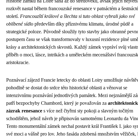
Historie zámků na Loiře sahá až do středověku, avšak jejich největš
rozkvět nastal během francouzské renesance v patnáctém a šestnác
století.
Francouzští králové a šlechta si tuto oblast vybrali jako své
oblíbené sídlo
především díky příznivému klimatu, úrodné půdě a
strategické poloze. Původně sloužily tyto stavby jako obranné pevno
postupem času se však transformovaly v luxusní rezidence plné um
krásy a architektonických skvostů. Každý zámek vypráví svůj vlast
příběh o moci, lásce, intrikách a uměleckém mecenášství francouzs
aristokracie.
Poznávací zájezd Francie letecky do oblasti Loiry umožňuje návšt
pohodlně se dostat do srdce této historické oblasti a věnovat se
intenzivnímu poznávání jednotlivých památek. Mezi nejznámější z
patří bezpochyby Chambord, který je považován za
architektonic
zázrak renesance
s více než čtyřmi sty pokoji a slavným točitým
schodištěm, jehož návrh je připisován samotnému Leonardu da Vin
Tento monumentální zámek nechal postavit král František I. jako s
své moci a vášně pro lov. Jeho fasáda zdobená množstvím věžiček,