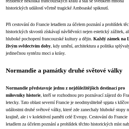
rezidence několika francouzských králů a stal se svědkem mnoha
historických událostí včetně tragické Amboaské spiknutí.
Při cestování do Francie letadlem za účelem poznání a prohlídek těc
historických skvostů získávají návštěvníci nejen estetický zážitek, al
hluboké pochopení francouzské kultury a dějin.
Každý zámek na L
živým svědectvím doby
, kdy umění, architektura a politika splýval
jedinečnou syntézu moci a krásy.
Normandie a památky druhé světové války
Normandie představuje jednu z nejdůležitějších destinací pro
milovníky historie
, kteří se rozhodnou pro poznávací zájezd do Fr
letecky. Tato oblast severní Francie je neodmyslitelně spjata s klíčo
událostmi druhé světové války, které zde zanechaly hluboké stopy n
krajině, ale i v kolektivní paměti celé Evropy. Cestování do Francie
letadlem za účelem poznání a prohlídek těchto historických míst nab