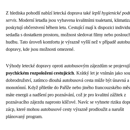
Z hlediska pohodlí nabízí letecká doprava také
lepší hygienické po
servis
. Moderní letadla jsou vybavena kvalitními toaletami, klimatiz
poskytují občerstvení během letu. Cestující mají k dispozici individu
sedadla s dostatkem prostoru, možnost sledovat filmy nebo poslouc
hudbu. Tato úroveň komfortu je výrazně vyšší než v případě autob
dopravy, kde jsou možnosti omezené.
Výhody letecké dopravy oproti autobusovým zájezdům se projevují
psychickém rozpoložení cestujících
. Krátký let je vnímán jako so
dobrodružství, zatímco dlouhá autobusová cesta může být únavná a
monotónní. Když přiletíte do Paříže nebo jiného francouzského měs
máte energii a nadšení pro poznávání, což je pro kvalitní zážitek z
poznávacího zájezdu naprosto klíčové. Navíc se vyhnete riziku dop
zácp, které mohou autobusové cesty výrazně prodloužit a narušit
plánovaný program.