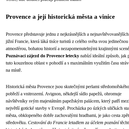
Provence a její historická města a vinice
Provence představuje jednu z nejkrásnějších a nejnavštěvovanějších 
jižní Francie, která láká tisíce turistů z celého světa svou jedinečnou
atmosférou, bohatou historií a nezapomenutelnými krajinnými scené
Poznávací zájezd do Provence letecky
nabízí ideální způsob, jak 
tuto kouzelnou oblast v pohodlí a s maximálním využitím času strá
na místě.
Historická města Provence jsou skutečnými perlami středomořskéh
pobřeží a vnitrozemí. Avignon, někdejší sídlo papežů, ohromuje
návštěvníky svým majestátním papežským palácem, který patří mez
největší gotické stavby v Evropě. Procházka po úzkých uličkách st
města, obklopeného dobře zachovalými hradbami, je jako cesta zpě
středověku.
Cestování do Francie letadlem za účelem poznání
těcht