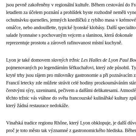
jsou pevně zakořeněny v regionální kultuře. Během cestování do Fr
letadlem za účelem poznání a prohlídek byste rozhodně neměli vyn
ochutnávku quenelles, jemných knedlíčků z rybího masa v krémové
omáčce, nebo andouillette, typické lyonské klobásy. Další specialito
salade lyonnaise s pochovaným vejcem a slaninou, která dokonale
reprezentuje prostotu a zároveň rafinovanost místní kuchyně.
Lyon je také domovem
slavných tržnic Les Halles de Lyon Paul Bo
pojmenovaných po legendárním šéfkuchařovi, který zde působil. Ty
kryté trhy jsou rájem pro milovníky gastronomie a při poznávacím 
Francií letecky zde můžete strávit celé hodiny prozkoumáváním stá
čerstvými sýry, uzeninami, pečivem a dalšími delikatesami. Atmosfé
těchto tržnic vás vtáhne do světa francouzské kulinářské kultury z
který žádná restaurace nedokáže.
Vinařská tradice regionu Rhône, který Lyon obklopuje, je další dův
proč je toto město tak významné z gastronomického hlediska. Běh