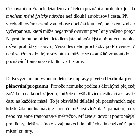
Cestování do Francie letadlem za účelem poznání a prohlídek je tak
mnohem méně fyzicky náročné
než dlouhá autobusová cesta. Při
vícehodinovém sezení v autobuse dochází k únavě, bolestem zad a 
vyčerpanosti, která může negativně ovlivnit první dny vašeho pobyt
Naproti tomu po příletu letadlem jste odpočatější a připravení naplno
užívat prohlídky Louvru, Versailles nebo procházky po Provence. V
není zatíženo dlouhým sezením a můžete se okamžitě vrhnout do
poznávání francouzské kultury a historie.
Další významnou výhodou letecké dopravy je
větší flexibilita při
plánování programu
. Protože nemusíte počítat s dlouhými přejezd
začátku a na konci zájezdu, můžete navštívit více destinací a strávit 
času na každém místě. To je obzvláště důležité při poznávacích záj
kde každá hodina navíc znamená možnost vidět další památku, mu
nebo malebné francouzské městečko. Můžete si dovolit podrobnější
prohlídky, delší zastávky v zajímavých lokalitách a intenzivnější po
místní kultury.