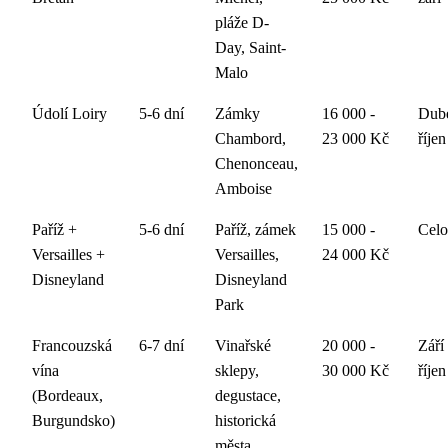
pláže D-
Day, Saint-
Malo
Údolí Loiry
5-6 dní
Zámky
16 000 -
Dube
Chambord,
23 000 Kč
říjen
Chenonceau,
Amboise
Paříž +
5-6 dní
Paříž, zámek
15 000 -
Celo
Versailles +
Versailles,
24 000 Kč
Disneyland
Disneyland
Park
Francouzská
6-7 dní
Vinařské
20 000 -
Září 
vína
sklepy,
30 000 Kč
říjen
(Bordeaux,
degustace,
Burgundsko)
historická
města