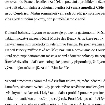
cestování do Francie letadlem za účelem poznání a prohlídek můžet
navštívit okolní vinice a ochutnat
vynikající vína z appellací Côte
nebo Condrieu
. Místní sommelieři vám rádi poradí, jak správně pá
vína s jednotlivými pokrmy, což je umění samo o sobě.
Kulturní bohatství Lyonu se neomezuje pouze na gastronomii. Měst
nabízí množství muzeí, včetně Musée des Beaux-Arts, které patří k
nejvýznamnějším uměleckým galeriím ve Francii. Při poznávacím z
Francií letecky můžete také navštívit baziliku Notre-Dame de Fourv
která dominuje panoramatu města a nabízí nádherné výhledy na cel
Římské divadlo a další archeologické památky připomínají, že Lyon
významným městem již za dob Římské říše.
Večerní atmosféra Lyonu má své
zvláštní kouzlo
, zejména během Fê
Lumières, slavnosti světel, kdy je celé město osvětleno uměleckými
světelnými instalacemi. I když tato událost probíhá pouze v prosinc
nabízí romantickou atmosféru po celý rok. Procházka po nábřeží řek
západu slunce, kdy se světla města odrážejí ve vodě, je nezapomen