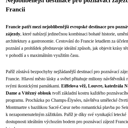
Nejoblíbenější destinace pro poznávací zájez
Francii
Francie patří mezi nejoblíbenější evropské destinace pro pozná
zájezdy
, které nabízejí jedinečnou kombinaci bohaté historie, umění
architektury a gastronomie. Cestování do Francie letadlem za účele
poznání a prohlídek představuje ideální způsob, jak objevit krásy té
v pohodlí a s maximálním využitím času.
Paříž zůstává bezpochyby nejžádanější destinací pro poznávací záj
Francie. Hlavní město lásky a světel přitahuje miliony návštěvníků 
svými ikonickými památkami.
Eiffelova věž, Louvre, katedrála N
Dame a Vítězný oblouk
tvoří základní kostru každého poznávacíh
programu. Procházka po Champs-Élysées, návštěva umělecké čtvrti
Montmartre s bazilikou Sacré-Cœur nebo romantická plavba po Sein
k nezapomenutelným zážitkům. Paříž je díky své vynikající letecké
dostupnosti ideálním výchozím bodem pro poznávací zájezd Franci