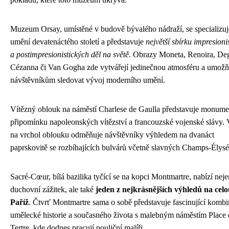
Muzeum Orsay, umístěné v budově bývalého nádraží, se specializuj
umění devatenáctého století a představuje
největší sbírku impresioni
a postimpresionistických děl na světě
. Obrazy Moneta, Renoira, De
Cézanna či Van Gogha zde vytvářejí jedinečnou atmosféru a umožň
návštěvníkům sledovat vývoj moderního umění.
Vítězný oblouk na náměstí Charlese de Gaulla představuje monume
připomínku napoleonských vítězství a francouzské vojenské slávy.
na vrchol oblouku odměňuje návštěvníky výhledem na dvanáct
paprskovitě se rozbíhajících bulvárů včetně slavných Champs-Élysé
Sacré-Cœur, bílá bazilika tyčící se na kopci Montmartre, nabízí neje
duchovní zážitek, ale také
jeden z nejkrásnějších výhledů na cel
Paříž
. Čtvrť Montmartre sama o sobě představuje fascinující kombi
umělecké historie a současného života s malebným náměstím Place
Tertre, kde dodnes pracují pouliční malíři.