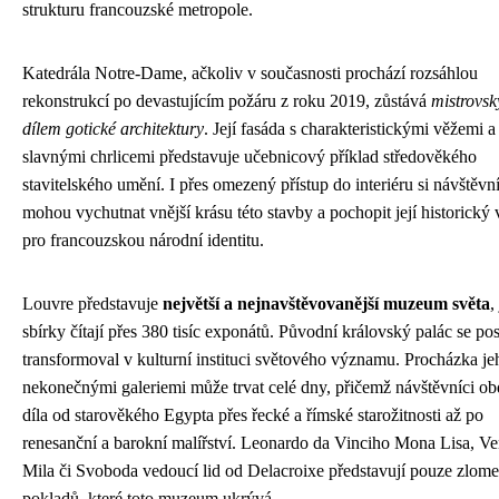
strukturu francouzské metropole.
Katedrála Notre-Dame, ačkoliv v současnosti prochází rozsáhlou
rekonstrukcí po devastujícím požáru z roku 2019, zůstává
mistrovs
dílem gotické architektury
. Její fasáda s charakteristickými věžemi a
slavnými chrlicemi představuje učebnicový příklad středověkého
stavitelského umění. I přes omezený přístup do interiéru si návštěvní
mohou vychutnat vnější krásu této stavby a pochopit její historick
pro francouzskou národní identitu.
Louvre představuje
největší a nejnavštěvovanější muzeum světa
,
sbírky čítají přes 380 tisíc exponátů. Původní královský palác se po
transformoval v kulturní instituci světového významu. Procházka je
nekonečnými galeriemi může trvat celé dny, přičemž návštěvníci ob
díla od starověkého Egypta přes řecké a římské starožitnosti až po
renesanční a barokní malířství. Leonardo da Vinciho Mona Lisa, Ve
Mila či Svoboda vedoucí lid od Delacroixe představují pouze zlom
pokladů, které toto muzeum ukrývá.