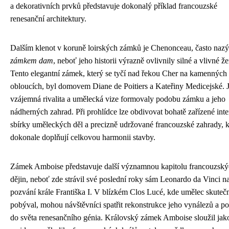
a dekorativních prvků představuje dokonalý příklad francouzské
renesanční architektury.
Dalším klenot v koruně loirských zámků je Chenonceau, často naz
zámkem dam
, neboť jeho historii výrazně ovlivnily silné a vlivné že
Tento elegantní zámek, který se tyčí nad řekou Cher na kamenných
obloucích, byl domovem Diane de Poitiers a Kateřiny Medicejské. J
vzájemná rivalita a umělecká vize formovaly podobu zámku a jeho
nádherných zahrad. Při prohlídce lze obdivovat bohatě zařízené inter
sbírky uměleckých děl a precizně udržované francouzské zahrady, k
dokonale doplňují celkovou harmonii stavby.
Zámek Amboise představuje další významnou kapitolu francouzsk
dějin, neboť zde strávil své poslední roky sám Leonardo da Vinci n
pozvání krále Františka I. V blízkém Clos Lucé, kde umělec skuteč
pobýval, mohou návštěvníci spatřit rekonstrukce jeho vynálezů a po
do světa renesančního génia. Královský zámek Amboise sloužil jak