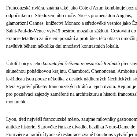
Francouzská riviéra, známá také jako Côte d'Azur, kombinuje pozn
odpočinkem u Středozemního moře. Nice s promenádou Anglais,
glamorózní Cannes, knížectví Monaco a středověké vesnice jako È
Saint-Paul-de-Vence vytváří pestrou mozaiku zážitků. Cestování do
Francie letadlem za účelem poznání a prohlídek této oblasti umožňu
navštívit během několika dní množství kontrastních lokalit.
Údolí Loiry s jeho
kouzelným řetězem renesančních zámků
představ
skutečnou pohádkovou krajinu. Chambord, Chenonceau, Amboise 
le-Rideau jsou pouze několika z desítek nádherných šlechtických síd
která vypráví příběhy francouzských králů a jejich dvora. Region je 
pro poznávací zájezdy zaměřené na architekturu a historii francouz
monarchie.
Lyon, třetí největší francouzské město, zaujme milovníky gastronom
antické historie. Starověké římské divadlo, bazilika Notre-Dame de
Fourvière a tradiční lyonské restaurace zvané bouchons vytváří jed