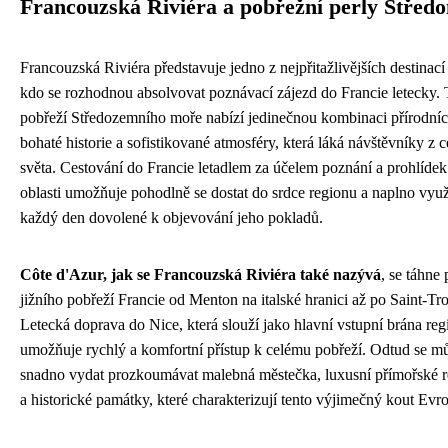
Francouzská Riviéra a pobřežní perly Střed
Francouzská Riviéra představuje jedno z nejpřitažlivějších destinací 
kdo se rozhodnou absolvovat poznávací zájezd do Francie letecky. 
pobřeží Středozemního moře nabízí jedinečnou kombinaci přírodníc
bohaté historie a sofistikované atmosféry, která láká návštěvníky z 
světa. Cestování do Francie letadlem za účelem poznání a prohlídek
oblasti umožňuje pohodlně se dostat do srdce regionu a naplno využ
každý den dovolené k objevování jeho pokladů.
Côte d'Azur, jak se Francouzská Riviéra také nazývá
, se táhne
jižního pobřeží Francie od Menton na italské hranici až po Saint-Tr
Letecká doprava do Nice, která slouží jako hlavní vstupní brána reg
umožňuje rychlý a komfortní přístup k celému pobřeží. Odtud se m
snadno vydat prozkoumávat malebná městečka, luxusní přímořské r
a historické památky, které charakterizují tento výjimečný kout Evr