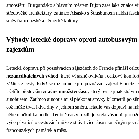
atmosféru. Burgundsko s hlavním městem Dijon zase láká znalce ví
středověké architektury, zatímco Alsasko s Štrasburkem nabízí fasci
směs francouzské a německé kultury.
Výhody letecké dopravy oproti autobusovým
zájezdům
Letecká doprava při poznávacích zájezdech do Francie přináší celo
nezanedbatelných výhod
, které výrazně ovlivňují celkový komfort
zážitek z cesty. Když se rozhodnete pro poznávací zájezd Francie le
ušetříte především
značné množství času
, který byste jinak strávili
autobusem. Zatímco autobus musí překonat stovky kilometrů po siln
což může trvat i dva dny v jednom směru, letadlo vás dopraví na mí
během několika hodin. Tento časový rozdíl je zcela zásadní, protož
vyčerpávajícího cestování můžete strávit více času skutečným poz
francouzských památek a měst.