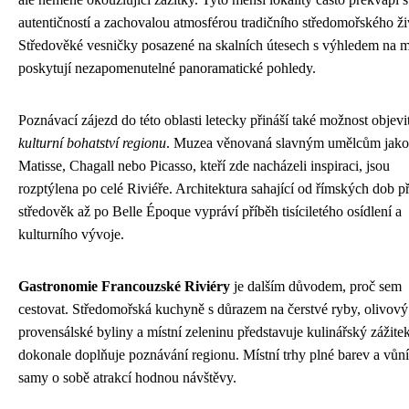
autentičností a zachovalou atmosférou tradičního středomořského ži
Středověké vesničky posazené na skalních útesech s výhledem na 
poskytují nezapomenutelné panoramatické pohledy.
Poznávací zájezd do této oblasti letecky přináší také možnost objevi
kulturní bohatství regionu
. Muzea věnovaná slavným umělcům jako
Matisse, Chagall nebo Picasso, kteří zde nacházeli inspiraci, jsou
rozptýlena po celé Riviéře. Architektura sahající od římských dob p
středověk až po Belle Époque vypráví příběh tisíciletého osídlení a
kulturního vývoje.
Gastronomie Francouzské Riviéry
je dalším důvodem, proč sem
cestovat. Středomořská kuchyně s důrazem na čerstvé ryby, olivový 
provensálské byliny a místní zeleninu představuje kulinářský zážitek
dokonale doplňuje poznávání regionu. Místní trhy plné barev a vůní
samy o sobě atrakcí hodnou návštěvy.