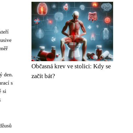
teří
lusive
éměř
Občasná krev ve stolici: Kdy se
ý den.
začít bát?
rací s
 si
k
 džusů