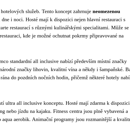
 hotelových služeb. Tento koncept zahrnuje
neomezenou
ne i noci. Hosté mají k dispozici nejen hlavní restauraci s
rte restaurací s různými kulinářskými specialitami. Může se
 restauraci, kde je možné ochutnat pokrmy připravované na
ímco standardní all inclusive nabízí především místní značky
inárodní značky lihovin, kvalitní vína a někdy i šampaňské. B
 rána do pozdních nočních hodin, přičemž některé hotely nabí
tí ultra all inclusive konceptu. Hosté mají zdarma k dispozic
ng nebo jízdu na kajaku. Fitness centra jsou plně vybavená a
o aqua aerobik. Animační programy jsou rozmanitější a kvalitn