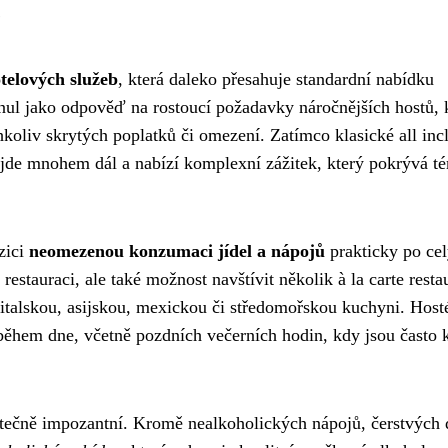
e
otelových služeb
, která daleko přesahuje standardní nabídku
nul jako odpověď na rostoucí požadavky náročnějších hostů, k
koliv skrytých poplatků či omezení. Zatímco klasické all inc
ve jde mnohem dál a nabízí komplexní zážitek, který pokrývá t
ozici
neomezenou konzumaci jídel a nápojů
prakticky po cel
estauraci, ale také možnost navštívit několik à la carte restau
italskou, asijskou, mexickou či středomořskou kuchyni. Hosté
ěhem dne, včetně pozdních večerních hodin, kdy jsou často 
kutečně impozantní. Kromě nealkoholických nápojů, čerstvých