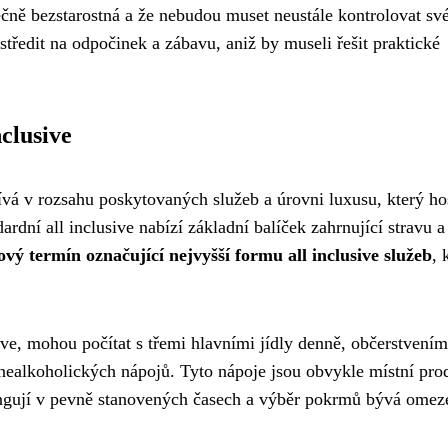
utečně bezstarostná a že nebudou muset neustále kontrolovat sv
ředit na odpočinek a zábavu, aniž by museli řešit praktické
nclusive
vá v rozsahu poskytovaných služeb a úrovni luxusu, který ho
ní all inclusive nabízí základní balíček zahrnující stravu a
ový termín označující nejvyšší formu all inclusive služeb
, 
sive, mohou počítat s třemi hlavními jídly denně, občerstvením
nealkoholických nápojů. Tyto nápoje jsou obvykle místní pro
fungují v pevně stanovených časech a výběr pokrmů bývá omez