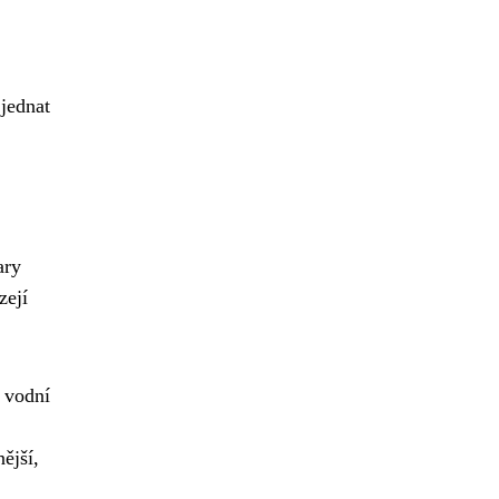
 jednat
ary
zejí
i vodní
ější,