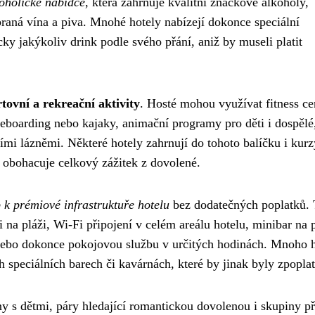
oholické nabídce
, která zahrnuje kvalitní značkové alkoholy,
raná vína a piva. Mnohé hotely nabízejí dokonce speciální
ky jakýkoliv drink podle svého přání, aniž by museli platit
tovní a rekreační aktivity
. Hosté mohou využívat fitness ce
leboarding nebo kajaky, animační programy pro děti i dospělé
ními lázněmi. Některé hotely zahrnují do tohoto balíčku i kurz
ě obohacuje celkový zážitek z dovolené.
p k prémiové infrastruktuře hotelu
bez dodatečných poplatků.
 na pláži, Wi-Fi připojení v celém areálu hotelu, minibar na 
nebo dokonce pokojovou službu v určitých hodinách. Mnoho 
 speciálních barech či kavárnách, které by jinak byly zpopla
iny s dětmi, páry hledající romantickou dovolenou i skupiny př