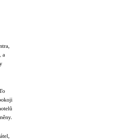
ntra,
, a
y
 To
pokoji
hotelů
tněny.
átel,