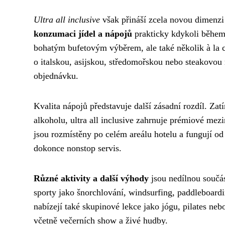
Ultra all inclusive
však přináší zcela novou dimenzi
konzumaci jídel a nápojů
prakticky kdykoli během d
bohatým bufetovým výběrem, ale také několik à la ca
o italskou, asijskou, středomořskou nebo steakovou
objednávku.
Kvalita nápojů představuje další zásadní rozdíl. Zat
alkoholu, ultra all inclusive zahrnuje prémiové mez
jsou rozmístěny po celém areálu hotelu a fungují od
dokonce nonstop servis.
Různé aktivity a další výhody
jsou nedílnou součás
sporty jako šnorchlování, windsurfing, paddleboardi
nabízejí také skupinové lekce jako jógu, pilates neb
včetně večerních show a živé hudby.