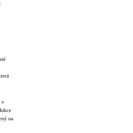
é
sté
která
 v
dukce
ený na