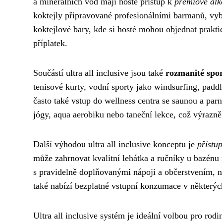
a minerálních vod mají hosté přístup k
prémiové alk
koktejly připravované profesionálními barmanů, vyb
koktejlové bary, kde si hosté mohou objednat praktic
příplatek.
Součástí ultra all inclusive jsou také
rozmanité spor
tenisové kurty, vodní sporty jako windsurfing, padd
často také vstup do wellness centra se saunou a par
jógy, aqua aerobiku nebo taneční lekce, což výrazn
Další výhodou ultra all inclusive konceptu je
přístu
může zahrnovat kvalitní lehátka a ručníky u bazénu i
s pravidelně doplňovanými nápoji a občerstvením, 
také nabízí bezplatné vstupní konzumace v některých
Ultra all inclusive systém je ideální volbou pro rod