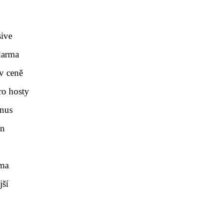
sive
darma
v ceně
ro hosty
onus
en
rma
jší