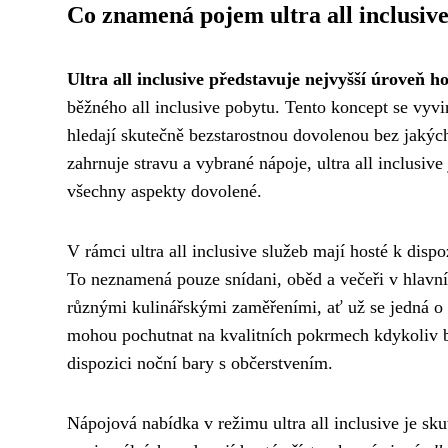
Co znamená pojem ultra all inclusiv
Ultra all inclusive představuje nejvyšší úroveň h
běžného all inclusive pobytu. Tento koncept se vyvi
hledají skutečně bezstarostnou dovolenou bez jakých
zahrnuje stravu a vybrané nápoje, ultra all inclusi
všechny aspekty dovolené.
V rámci ultra all inclusive služeb mají hosté k disp
To neznamená pouze snídani, oběd a večeři v hlavní r
různými kulinářskými zaměřeními, ať už se jedná o 
mohou pochutnat na kvalitních pokrmech kdykoliv b
dispozici noční bary s občerstvením.
Nápojová nabídka v režimu ultra all inclusive je s