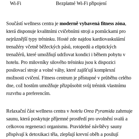
Wi-Fi
Bezplatné Wi-Fi připojení
Součástí wellness centra je
moderně vybavená fitness zóna
,
která disponuje kvalitními cvičebními stroji a pomůckami pro
nejrůznější typy tréninku. Hosté zde najdou kardiovaskulární
trenažéry včetně běžeckých pásů, rotopedů a eliptických
trenažérů, které umožňují udržovat kondici i během pobytu v
hotelu. Pro milovníky silového tréninku jsou k dispozici
posilovací stroje a volné váhy, které zajišťují komplexní
možnosti cvičení. Fitness centrum je přístupné v průběhu celého
dne, což hostům umožňuje přizpůsobit svůj trénink vlastnímu
rozvrhu a preferencím.
Relaxační část wellness centra v
hotelu Orea Pyramida
zahrnuje
saunu, která poskytuje příjemné prostředí pro uvolnění svalů a
celkovou regeneraci organismu. Pravidelné návštěvy sauny
přispívají k detoxikaci těla, zlepšují krevní oběh a posilují