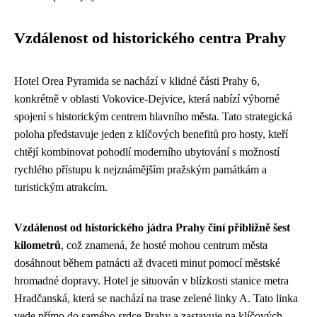
Vzdálenost od historického centra Prahy
Hotel Orea Pyramida se nachází v klidné části Prahy 6,
konkrétně v oblasti Vokovice-Dejvice, která nabízí výborné
spojení s historickým centrem hlavního města. Tato strategická
poloha představuje jeden z klíčových benefitů pro hosty, kteří
chtějí kombinovat pohodlí moderního ubytování s možností
rychlého přístupu k nejznámějším pražským památkám a
turistickým atrakcím.
Vzdálenost od historického jádra Prahy činí přibližně šest
kilometrů
, což znamená, že hosté mohou centrum města
dosáhnout během patnácti až dvaceti minut pomocí městské
hromadné dopravy. Hotel je situován v blízkosti stanice metra
Hradčanská, která se nachází na trase zelené linky A. Tato linka
vede přímo do samého srdce Prahy a zastavuje na klíčových