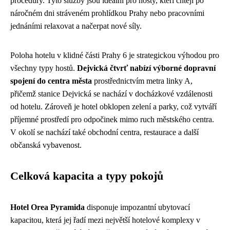
procedury. Tyto služby jsou ideální pro hosty, kteří chtějí po
náročném dni stráveném prohlídkou Prahy nebo pracovními
jednáními relaxovat a načerpat nové síly.
Poloha hotelu v klidné části Prahy 6 je strategickou výhodou pro
všechny typy hostů.
Dejvická čtvrť nabízí výborné dopravní
spojení do centra města
prostřednictvím metra linky A,
přičemž stanice Dejvická se nachází v docházkové vzdálenosti
od hotelu. Zároveň je hotel obklopen zelení a parky, což vytváří
příjemné prostředí pro odpočinek mimo ruch městského centra.
V okolí se nachází také obchodní centra, restaurace a další
občanská vybavenost.
Celková kapacita a typy pokojů
Hotel Orea Pyramida
disponuje impozantní ubytovací
kapacitou, která jej řadí mezi největší hotelové komplexy v