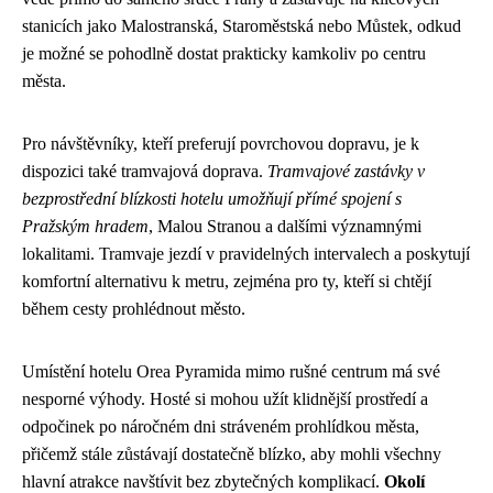
stanicích jako Malostranská, Staroměstská nebo Můstek, odkud
je možné se pohodlně dostat prakticky kamkoliv po centru
města.
Pro návštěvníky, kteří preferují povrchovou dopravu, je k
dispozici také tramvajová doprava.
Tramvajové zastávky v
bezprostřední blízkosti hotelu umožňují přímé spojení s
Pražským hradem
, Malou Stranou a dalšími významnými
lokalitami. Tramvaje jezdí v pravidelných intervalech a poskytují
komfortní alternativu k metru, zejména pro ty, kteří si chtějí
během cesty prohlédnout město.
Umístění hotelu Orea Pyramida mimo rušné centrum má své
nesporné výhody. Hosté si mohou užít klidnější prostředí a
odpočinek po náročném dni stráveném prohlídkou města,
přičemž stále zůstávají dostatečně blízko, aby mohli všechny
hlavní atrakce navštívit bez zbytečných komplikací.
Okolí