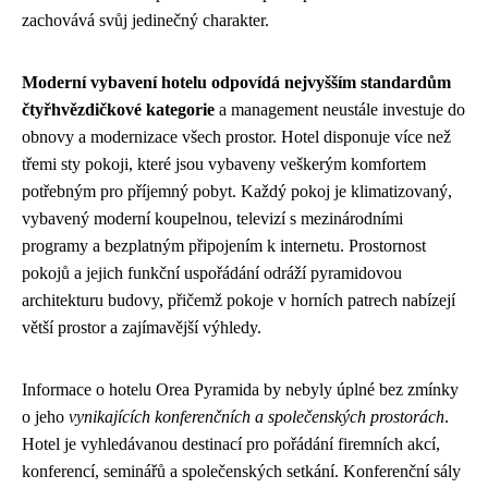
zachovává svůj jedinečný charakter.
Moderní vybavení hotelu odpovídá nejvyšším standardům
čtyřhvězdičkové kategorie
a management neustále investuje do
obnovy a modernizace všech prostor. Hotel disponuje více než
třemi sty pokoji, které jsou vybaveny veškerým komfortem
potřebným pro příjemný pobyt. Každý pokoj je klimatizovaný,
vybavený moderní koupelnou, televizí s mezinárodními
programy a bezplatným připojením k internetu. Prostornost
pokojů a jejich funkční uspořádání odráží pyramidovou
architekturu budovy, přičemž pokoje v horních patrech nabízejí
větší prostor a zajímavější výhledy.
Informace o hotelu Orea Pyramida by nebyly úplné bez zmínky
o jeho
vynikajících konferenčních a společenských prostorách
.
Hotel je vyhledávanou destinací pro pořádání firemních akcí,
konferencí, seminářů a společenských setkání. Konferenční sály