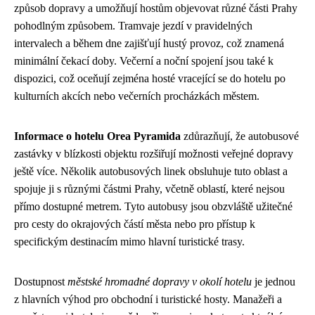
způsob dopravy a umožňují hostům objevovat různé části Prahy
pohodlným způsobem. Tramvaje jezdí v pravidelných
intervalech a během dne zajišťují hustý provoz, což znamená
minimální čekací doby. Večerní a noční spojení jsou také k
dispozici, což oceňují zejména hosté vracející se do hotelu po
kulturních akcích nebo večerních procházkách městem.
Informace o hotelu Orea Pyramida
zdůrazňují, že autobusové
zastávky v blízkosti objektu rozšiřují možnosti veřejné dopravy
ještě více. Několik autobusových linek obsluhuje tuto oblast a
spojuje ji s různými částmi Prahy, včetně oblastí, které nejsou
přímo dostupné metrem. Tyto autobusy jsou obzvláště užitečné
pro cesty do okrajových částí města nebo pro přístup k
specifickým destinacím mimo hlavní turistické trasy.
Dostupnost
městské hromadné dopravy v okolí hotelu
je jednou
z hlavních výhod pro obchodní i turistické hosty. Manažeři a