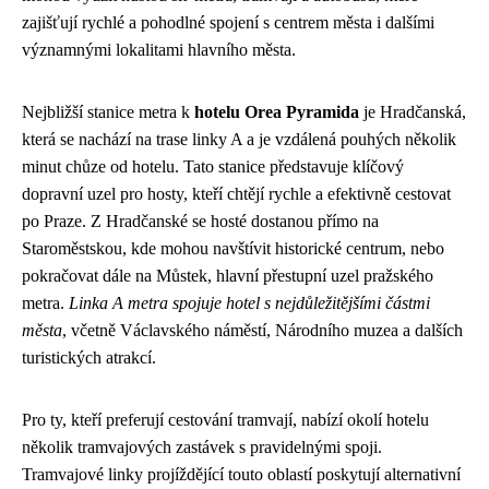
zajišťují rychlé a pohodlné spojení s centrem města i dalšími
významnými lokalitami hlavního města.
Nejbližší stanice metra k
hotelu Orea Pyramida
je Hradčanská,
která se nachází na trase linky A a je vzdálená pouhých několik
minut chůze od hotelu. Tato stanice představuje klíčový
dopravní uzel pro hosty, kteří chtějí rychle a efektivně cestovat
po Praze. Z Hradčanské se hosté dostanou přímo na
Staroměstskou, kde mohou navštívit historické centrum, nebo
pokračovat dále na Můstek, hlavní přestupní uzel pražského
metra.
Linka A metra spojuje hotel s nejdůležitějšími částmi
města
, včetně Václavského náměstí, Národního muzea a dalších
turistických atrakcí.
Pro ty, kteří preferují cestování tramvají, nabízí okolí hotelu
několik tramvajových zastávek s pravidelnými spoji.
Tramvajové linky projíždějící touto oblastí poskytují alternativní