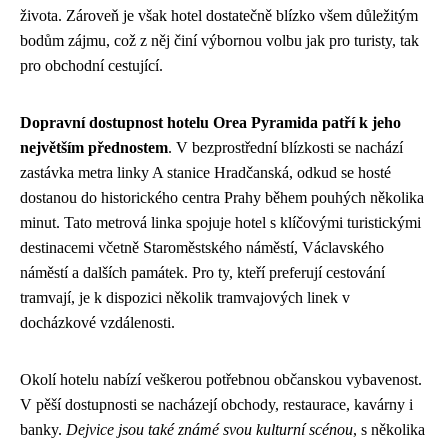
života. Zároveň je však hotel dostatečně blízko všem důležitým
bodům zájmu, což z něj činí výbornou volbu jak pro turisty, tak
pro obchodní cestující.
Dopravní dostupnost hotelu Orea Pyramida patří k jeho
největším přednostem
. V bezprostřední blízkosti se nachází
zastávka metra linky A stanice Hradčanská, odkud se hosté
dostanou do historického centra Prahy během pouhých několika
minut. Tato metrová linka spojuje hotel s klíčovými turistickými
destinacemi včetně Staroměstského náměstí, Václavského
náměstí a dalších památek. Pro ty, kteří preferují cestování
tramvají, je k dispozici několik tramvajových linek v
docházkové vzdálenosti.
Okolí hotelu nabízí veškerou potřebnou občanskou vybavenost.
V pěší dostupnosti se nacházejí obchody, restaurace, kavárny i
banky.
Dejvice jsou také známé svou kulturní scénou
, s několika