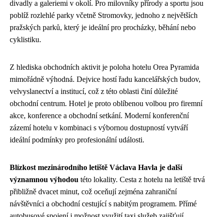
divadly a galeriemi v okolí. Pro milovníky přírody a sportu jsou
poblíž rozlehlé parky včetně Stromovky, jednoho z největších
pražských parků, který je ideální pro procházky, běhání nebo
cyklistiku.
Z hlediska obchodních aktivit je poloha hotelu Orea Pyramida
mimořádně výhodná. Dejvice hostí řadu kancelářských budov,
velvyslanectví a institucí, což z této oblasti činí důležité
obchodní centrum. Hotel je proto oblíbenou volbou pro firemní
akce, konference a obchodní setkání. Moderní konferenční
zázemí hotelu v kombinaci s výbornou dostupností vytváří
ideální podmínky pro profesionální události.
Blízkost mezinárodního letiště Václava Havla je další
významnou výhodou
této lokality. Cesta z hotelu na letiště trvá
přibližně dvacet minut, což oceňují zejména zahraniční
návštěvníci a obchodní cestující s nabitým programem. Přímé
autobusové spojení i možnost využití taxi služeb zajišťují