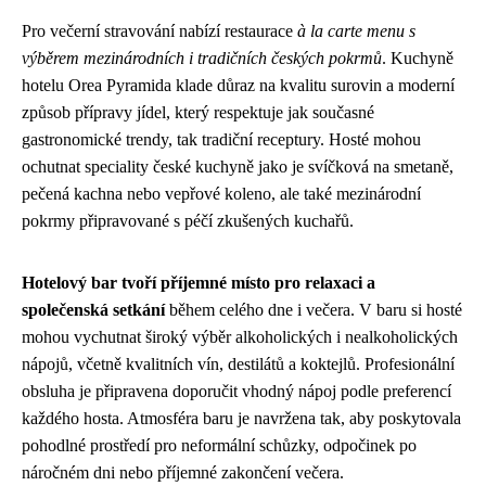
Pro večerní stravování nabízí restaurace
à la carte menu s
výběrem mezinárodních i tradičních českých pokrmů
. Kuchyně
hotelu Orea Pyramida klade důraz na kvalitu surovin a moderní
způsob přípravy jídel, který respektuje jak současné
gastronomické trendy, tak tradiční receptury. Hosté mohou
ochutnat speciality české kuchyně jako je svíčková na smetaně,
pečená kachna nebo vepřové koleno, ale také mezinárodní
pokrmy připravované s péčí zkušených kuchařů.
Hotelový bar tvoří příjemné místo pro relaxaci a
společenská setkání
během celého dne i večera. V baru si hosté
mohou vychutnat široký výběr alkoholických i nealkoholických
nápojů, včetně kvalitních vín, destilátů a koktejlů. Profesionální
obsluha je připravena doporučit vhodný nápoj podle preferencí
každého hosta. Atmosféra baru je navržena tak, aby poskytovala
pohodlné prostředí pro neformální schůzky, odpočinek po
náročném dni nebo příjemné zakončení večera.