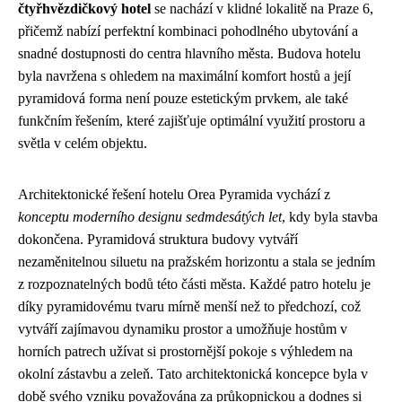
čtyřhvězdičkový hotel
se nachází v klidné lokalitě na Praze 6,
přičemž nabízí perfektní kombinaci pohodlného ubytování a
snadné dostupnosti do centra hlavního města. Budova hotelu
byla navržena s ohledem na maximální komfort hostů a její
pyramidová forma není pouze estetickým prvkem, ale také
funkčním řešením, které zajišťuje optimální využití prostoru a
světla v celém objektu.
Architektonické řešení hotelu Orea Pyramida vychází z
konceptu moderního designu sedmdesátých let
, kdy byla stavba
dokončena. Pyramidová struktura budovy vytváří
nezaměnitelnou siluetu na pražském horizontu a stala se jedním
z rozpoznatelných bodů této části města. Každé patro hotelu je
díky pyramidovému tvaru mírně menší než to předchozí, což
vytváří zajímavou dynamiku prostor a umožňuje hostům v
horních patrech užívat si prostornější pokoje s výhledem na
okolní zástavbu a zeleň. Tato architektonická koncepce byla v
době svého vzniku považována za průkopnickou a dodnes si