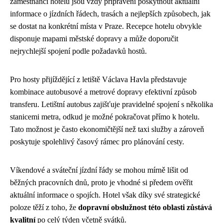
zaměstnanci hotelu jsou vždy připraveni poskytnout aktuální
informace o jízdních řádech, trasách a nejlepších způsobech, jak
se dostat na konkrétní místa v Praze. Recepce hotelu obvykle
disponuje mapami městské dopravy a může doporučit
nejrychlejší spojení podle požadavků hostů.
Pro hosty přijíždějící z letiště Václava Havla představuje
kombinace autobusové a metrové dopravy efektivní způsob
transferu. Letištní autobus zajišťuje pravidelné spojení s několika
stanicemi metra, odkud je možné pokračovat přímo k hotelu.
Tato možnost je často ekonomičtější než taxi služby a zároveň
poskytuje spolehlivý časový rámec pro plánování cesty.
Víkendové a sváteční jízdní řády se mohou mírně lišit od
běžných pracovních dnů, proto je vhodné si předem ověřit
aktuální informace o spojích. Hotel však díky své strategické
poloze těží z toho, že
dopravní obslužnost této oblasti zůstává
kvalitní
po celý týden včetně svátků.