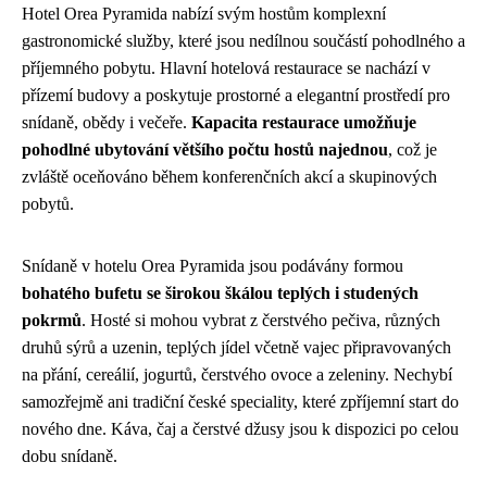
Hotel Orea Pyramida nabízí svým hostům komplexní
gastronomické služby, které jsou nedílnou součástí pohodlného a
příjemného pobytu. Hlavní hotelová restaurace se nachází v
přízemí budovy a poskytuje prostorné a elegantní prostředí pro
snídaně, obědy i večeře.
Kapacita restaurace umožňuje
pohodlné ubytování většího počtu hostů najednou
, což je
zvláště oceňováno během konferenčních akcí a skupinových
pobytů.
Snídaně v hotelu Orea Pyramida jsou podávány formou
bohatého bufetu se širokou škálou teplých i studených
pokrmů
. Hosté si mohou vybrat z čerstvého pečiva, různých
druhů sýrů a uzenin, teplých jídel včetně vajec připravovaných
na přání, cereálií, jogurtů, čerstvého ovoce a zeleniny. Nechybí
samozřejmě ani tradiční české speciality, které zpříjemní start do
nového dne. Káva, čaj a čerstvé džusy jsou k dispozici po celou
dobu snídaně.