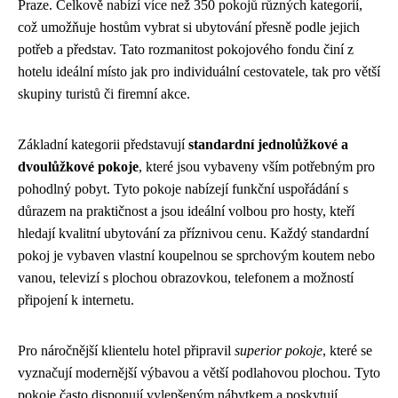
Praze. Celkově nabízí více než 350 pokojů různých kategorií,
což umožňuje hostům vybrat si ubytování přesně podle jejich
potřeb a představ. Tato rozmanitost pokojového fondu činí z
hotelu ideální místo jak pro individuální cestovatele, tak pro větší
skupiny turistů či firemní akce.
Základní kategorii představují
standardní jednolůžkové a
dvoulůžkové pokoje
, které jsou vybaveny vším potřebným pro
pohodlný pobyt. Tyto pokoje nabízejí funkční uspořádání s
důrazem na praktičnost a jsou ideální volbou pro hosty, kteří
hledají kvalitní ubytování za příznivou cenu. Každý standardní
pokoj je vybaven vlastní koupelnou se sprchovým koutem nebo
vanou, televizí s plochou obrazovkou, telefonem a možností
připojení k internetu.
Pro náročnější klientelu hotel připravil
superior pokoje
, které se
vyznačují modernější výbavou a větší podlahovou plochou. Tyto
pokoje často disponují vylepšeným nábytkem a poskytují