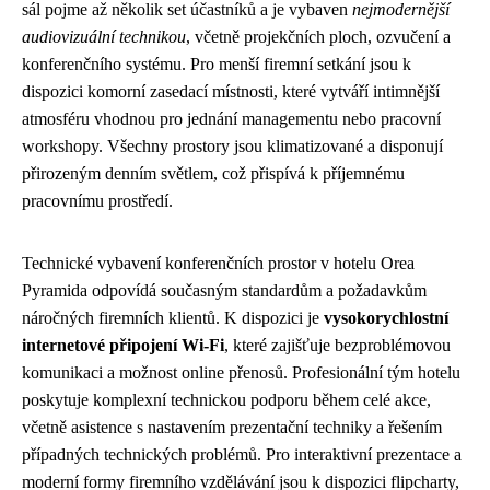
sál pojme až několik set účastníků a je vybaven
nejmodernější
audiovizuální technikou
, včetně projekčních ploch, ozvučení a
konferenčního systému. Pro menší firemní setkání jsou k
dispozici komorní zasedací místnosti, které vytváří intimnější
atmosféru vhodnou pro jednání managementu nebo pracovní
workshopy. Všechny prostory jsou klimatizované a disponují
přirozeným denním světlem, což přispívá k příjemnému
pracovnímu prostředí.
Technické vybavení konferenčních prostor v hotelu Orea
Pyramida odpovídá současným standardům a požadavkům
náročných firemních klientů. K dispozici je
vysokorychlostní
internetové připojení Wi-Fi
, které zajišťuje bezproblémovou
komunikaci a možnost online přenosů. Profesionální tým hotelu
poskytuje komplexní technickou podporu během celé akce,
včetně asistence s nastavením prezentační techniky a řešením
případných technických problémů. Pro interaktivní prezentace a
moderní formy firemního vzdělávání jsou k dispozici flipcharty,