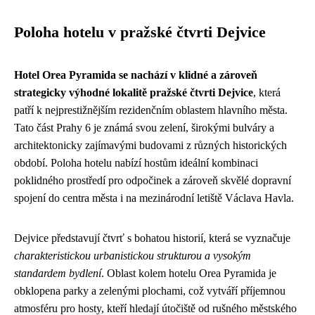
Poloha hotelu v pražské čtvrti Dejvice
Hotel Orea Pyramida se nachází v klidné a zároveň
strategicky výhodné lokalitě pražské čtvrti Dejvice
, která
patří k nejprestižnějším rezidenčním oblastem hlavního města.
Tato část Prahy 6 je známá svou zelení, širokými bulváry a
architektonicky zajímavými budovami z různých historických
období. Poloha hotelu nabízí hostům ideální kombinaci
poklidného prostředí pro odpočinek a zároveň skvělé dopravní
spojení do centra města i na mezinárodní letiště Václava Havla.
Dejvice představují čtvrť s bohatou historií, která se vyznačuje
charakteristickou urbanistickou strukturou a vysokým
standardem bydlení
. Oblast kolem hotelu Orea Pyramida je
obklopena parky a zelenými plochami, což vytváří příjemnou
atmosféru pro hosty, kteří hledají útočiště od rušného městského