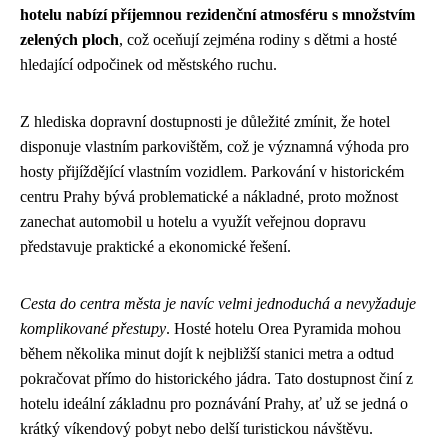
hotelu nabízí příjemnou rezidenční atmosféru s množstvím
zelených ploch
, což oceňují zejména rodiny s dětmi a hosté
hledající odpočinek od městského ruchu.
Z hlediska dopravní dostupnosti je důležité zmínit, že hotel
disponuje vlastním parkovištěm, což je významná výhoda pro
hosty přijíždějící vlastním vozidlem. Parkování v historickém
centru Prahy bývá problematické a nákladné, proto možnost
zanechat automobil u hotelu a využít veřejnou dopravu
představuje praktické a ekonomické řešení.
Cesta do centra města je navíc velmi jednoduchá a nevyžaduje
komplikované přestupy
. Hosté hotelu Orea Pyramida mohou
během několika minut dojít k nejbližší stanici metra a odtud
pokračovat přímo do historického jádra. Tato dostupnost činí z
hotelu ideální základnu pro poznávání Prahy, ať už se jedná o
krátký víkendový pobyt nebo delší turistickou návštěvu.