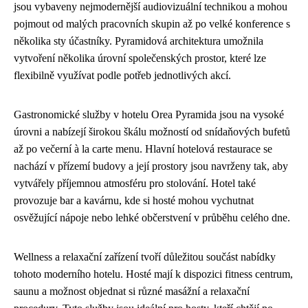
jsou vybaveny nejmodernější audiovizuální technikou a mohou
pojmout od malých pracovních skupin až po velké konference s
několika sty účastníky. Pyramidová architektura umožnila
vytvoření několika úrovní společenských prostor, které lze
flexibilně využívat podle potřeb jednotlivých akcí.
Gastronomické služby v hotelu Orea Pyramida jsou na vysoké
úrovni a nabízejí širokou škálu možností od snídaňových bufetů
až po večerní à la carte menu. Hlavní hotelová restaurace se
nachází v přízemí budovy a její prostory jsou navrženy tak, aby
vytvářely příjemnou atmosféru pro stolování. Hotel také
provozuje bar a kavárnu, kde si hosté mohou vychutnat
osvěžující nápoje nebo lehké občerstvení v průběhu celého dne.
Wellness a relaxační zařízení tvoří důležitou součást nabídky
tohoto moderního hotelu. Hosté mají k dispozici fitness centrum,
saunu a možnost objednat si různé masážní a relaxační