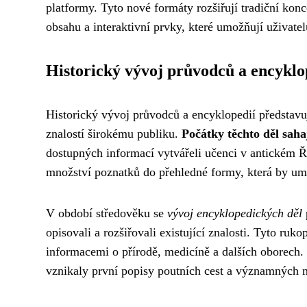
platformy. Tyto nové formáty rozšiřují tradiční ko
obsahu a interaktivní prvky, které umožňují uživate
Historický vývoj průvodců a encyklo
Historický vývoj průvodců a encyklopedií představuje
znalostí širokému publiku.
Počátky těchto děl saha
dostupných informací vytvářeli učenci v antickém Ř
množství poznatků do přehledné formy, která by umo
V období středověku se
vývoj encyklopedických děl
opisovali a rozšiřovali existující znalosti. Tyto ru
informacemi o přírodě, medicíně a dalších oborech.
vznikaly první popisy poutních cest a významných mí