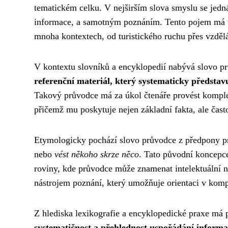
tematickém celku. V nejširším slova smyslu se jed
informace, a samotným poznáním. Tento pojem má v
mnoha kontextech, od turistického ruchu přes vzdělá
V kontextu slovníků a encyklopedií nabývá slovo 
referenční materiál, který systematicky představu
Takový průvodce má za úkol čtenáře provést komp
přičemž mu poskytuje nejen základní fakta, ale často
Etymologicky pochází slovo průvodce z předpony pr
nebo
vést někoho skrze něco
. Tato původní koncepce
roviny, kde průvodce může znamenat intelektuální 
nástrojem poznání, který umožňuje orientaci v komp
Z hlediska lexikografie a encyklopedické praxe má p
systematičnost a přehlednost uspořádání informa