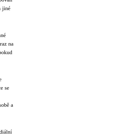
 jiné
ané
ůraz na
 pokud
e
ce se
sobě a
diální