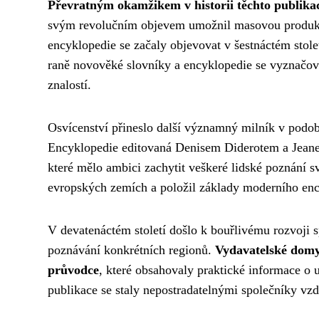
Převratným okamžikem v historii těchto publikac
svým revolučním objevem umožnil masovou produkci 
encyklopedie se začaly objevovat v šestnáctém stole
raně novověké slovníky a encyklopedie se vyznačov
znalostí.
Osvícenství přineslo další významný milník v podo
Encyklopedie editovaná Denisem Diderotem a Jea
které mělo ambici zachytit veškeré lidské poznání s
evropských zemích a položil základy moderního en
V devatenáctém století došlo k bouřlivému rozvoji 
poznávání konkrétních regionů.
Vydavatelské domy
průvodce
, které obsahovaly praktické informace o 
publikace se staly nepostradatelnými společníky vzd