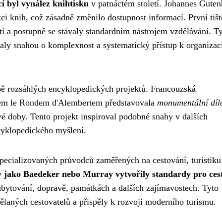
í byl vynález knihtisku
v patnáctém století. Johannes Guten
knih, což zásadně změnilo dostupnost informací. První tišt
tí a postupně se stávaly standardním nástrojem vzdělávání. T
aly snahou o komplexnost a systematický přístup k organizac
bě rozsáhlých encyklopedických projektů. Francouzská
nem le Rondem d'Alembertem představovala
monumentální díl
vé doby. Tento projekt inspiroval podobné snahy v dalších
cyklopedického myšlení.
specializovaných průvodců zaměřených na cestování, turistiku
 jako Baedeker nebo Murray vytvořily standardy pro ces
ubytování, dopravě, památkách a dalších zajímavostech. Tyto
ělaných cestovatelů a přispěly k rozvoji moderního turismu.