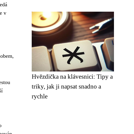
ledá
e v
sobem,
Hvězdička na klávesnici: Tipy a
estou
triky, jak ji napsat snadno a
ší
rychle
o
ipován