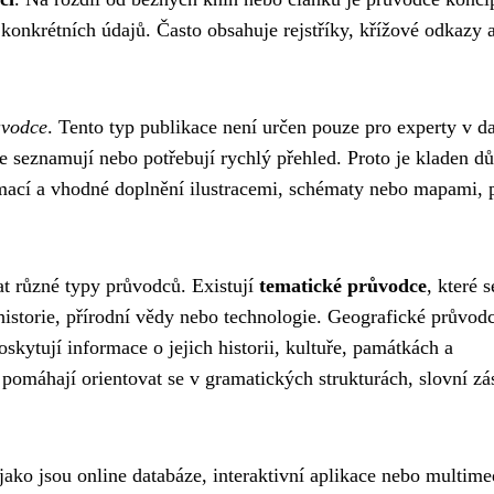
konkrétních údajů. Často obsahuje rejstříky, křížové odkazy a
ůvodce
. Tento typ publikace není určen pouze pro experty v d
rve seznamují nebo potřebují rychlý přehled. Proto je kladen d
rmací a vhodné doplnění ilustracemi, schématy nebo mapami,
t různé typy průvodců. Existují
tematické průvodce
, které s
 historie, přírodní vědy nebo technologie. Geografické průvod
kytují informace o jejich historii, kultuře, památkách a
pomáhají orientovat se v gramatických strukturách, slovní zá
jako jsou online databáze, interaktivní aplikace nebo multime