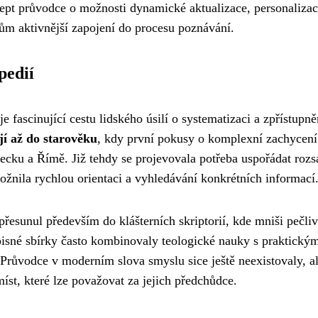
ncept průvodce o možnosti dynamické aktualizace, personaliza
lům aktivnější zapojení do procesu poznávání.
pedií
 fascinující cestu lidského úsilí o systematizaci a zpřístupně
jí až do starověku
, kdy první pokusy o komplexní zachycení
ecku a Římě. Již tehdy se projevovala potřeba uspořádat rozs
žnila rychlou orientaci a vyhledávání konkrétních informací
přesunul především do klášterních skriptorií, kde mniši pečli
kopisné sbírky často kombinovaly teologické nauky s praktický
 Průvodce v moderním slova smyslu sice ještě neexistovaly, a
st, které lze považovat za jejich předchůdce.