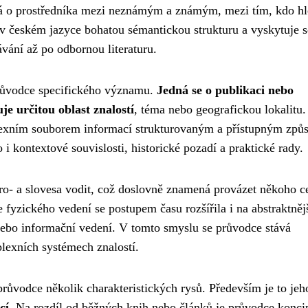
ná o prostředníka mezi neznámým a známým, mezi tím, kdo h
 českém jazyce bohatou sémantickou strukturu a vyskytuje s
vání až po odbornou literaturu.
průvodce specifického významu.
Jedná se o publikaci nebo
je určitou oblast znalostí
, téma nebo geografickou lokalitu.
lexním souborem informací strukturovaným a přístupným způ
 i kontextové souvislosti, historické pozadí a praktické rady.
o- a slovesa vodit, což doslovně znamená provázet někoho c
 fyzického vedení se postupem času rozšířila i na abstraktněj
nebo informační vedení. V tomto smyslu se průvodce stává
lexních systémech znalostí.
růvodce několik charakteristických rysů. Především je to jeh
cí
. Na rozdíl od běžných knih nebo článků je průvodce konc