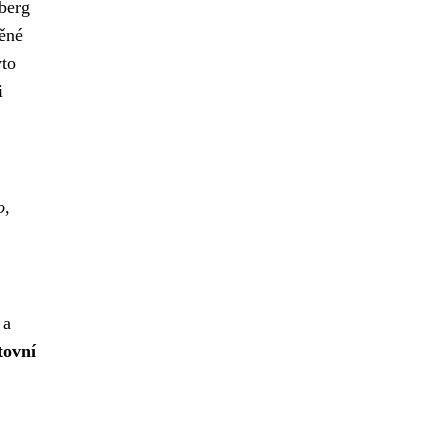
berg
ěné
yto
i
o
,
 a
tovní