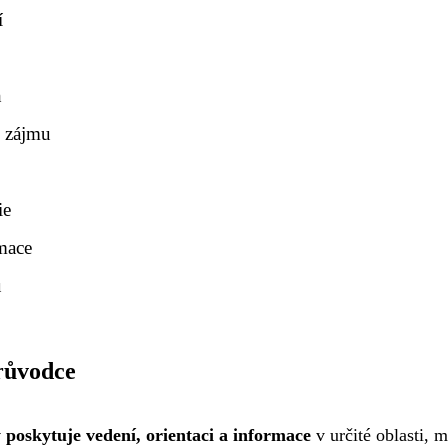
í
h
i zájmu
ie
rmace
u
růvodce
 poskytuje vedení, orientaci a informace
v určité oblasti, m