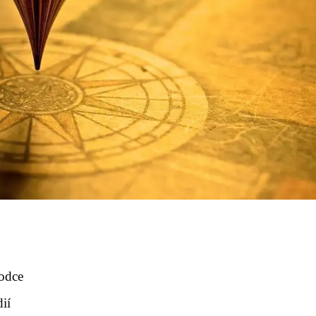
odce
ií