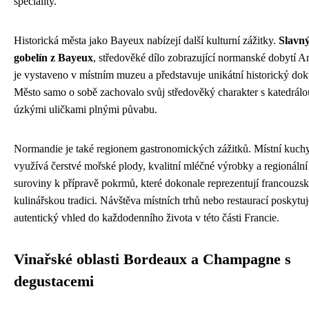
speciality.
Historická města jako Bayeux nabízejí další kulturní zážitky.
Slavn
gobelín z Bayeux
, středověké dílo zobrazující normanské dobytí An
je vystaveno v místním muzeu a představuje unikátní historický do
Město samo o sobě zachovalo svůj středověký charakter s katedrálo
úzkými uličkami plnými půvabu.
Normandie je také regionem gastronomických zážitků. Místní kuch
využívá čerstvé mořské plody, kvalitní mléčné výrobky a regionální
suroviny k přípravě pokrmů, které dokonale reprezentují francouzs
kulinářskou tradici. Návštěva místních trhů nebo restaurací poskytuj
autentický vhled do každodenního života v této části Francie.
Vinařské oblasti Bordeaux a Champagne s
degustacemi