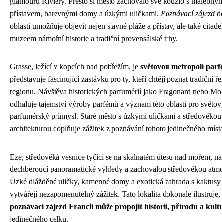
glamouru Riviéry. Přesto si město zachovalo své kouzlo s malebný
přístavem, barevnými domy a úzkými uličkami.
Poznávací zájezd
do
oblasti umožňuje objevit nejen slavné pláže a přístav, ale také citade
muzeem námořní historie a tradiční provensálské trhy.
Grasse, ležící v kopcích nad pobřežím, je
světovou metropolí par
představuje fascinující zastávku pro ty, kteří chtějí poznat tradiční ř
regionu. Návštěva historických parfumérií jako Fragonard nebo Mo
odhaluje tajemství výroby parfémů a význam této oblasti pro světov
parfumérský průmysl. Staré město s úzkými uličkami a středověkou
architekturou doplňuje zážitek z poznávání tohoto jedinečného míst
Eze, středověká vesnice tyčící se na skalnatém útesu nad mořem, na
dechberoucí panoramatické výhledy a zachovalou středověkou atmo
Úzké dlážděné uličky, kamenné domy a exotická zahrada s kaktusy
vytvářejí nezapomenutelný zážitek. Tato lokalita dokonale ilustruje,
poznávací zájezd Francií může propojit historii, přírodu a kult
jedinečného celku.