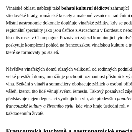
Vinařské oblasti nabízejí také
bohaté kulturní dědictví
zahrnující
středověké hrady, románské kostely a malebné vesnice s tradičními
Místní gastronomie dokonale doplňuje vinařské zážitky, kdy se pod
regionální speciality jako jsou ústřice z Arcachonu v Bordeaux neb
biscuits roses v Champagne. Poznávací zájezd kombinující tyto dvě 
poskytuje komplexní pohled na francouzskou vinařskou kulturu a tr
které se formovaly po staletí.
Návštěva vinařských domů různých velikostí, od rodinných podnik
velké prestižní domy, umožňuje pochopit rozmanitost přístupů k vý
vína. Setkání s vinaři a sommeliéry obohacuje zážitek o osobní příb
vášeň, kterou tito lidé věnují svému řemeslu. Takový poznávací záj
představuje nejen degustaci vynikajících vín, ale především
ponořen
francouzské kultury a životního stylu
, kde víno hraje ústřední roli v
každodenním životě.
Francouzská kuchyně a gastronomické specia