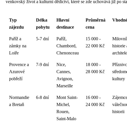
venkovský život a kulturní dědictví, které se zde uchovává již po stal
Typ
Délka
Hlavní
Průměrná
Vhodné
zájezdu
pobytu
destinace
cena
Paříž a
5-7 dní
Paříž,
15 000 -
Milovní
zámky na
Chambord,
22 000 Kč
historie 
Loiře
Chenonceau
architek
Provence a
7-9 dní
Nice,
18 000 -
Přízniv
Azurové
Cannes,
28 000 Kč
středom
pobřeží
Avignon,
kultury
Marseille
Normandie
6-8 dní
Mont Saint-
16 000 -
Zájemce
a Bretaň
Michel,
24 000 Kč
válečno
Rouen,
historii
Saint-Malo