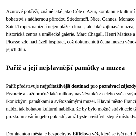
Azurové pobřeží, známé také jako Côte d'Azur, kombinuje kulturní
bohatství s nádhernou přírodou Středomoří. Nice, Cannes, Monaco 
Saint-Tropez nabízejí nejen pláže a luxus, ale také zajímavá muzea,
historická centra a umělecké galerie. Marc Chagall, Henri Matisse a
Picasso zde nacházeli inspiraci, což dokumentují četná muzea věno
jejich dílu.
Paříž a její nejslavnější památky a muzea
Paříž představuje
nejpřitažlivější destinaci pro poznávací zájezd
Francie
a každoročně láká miliony návštěvníků z celého světa svý
ikonickými památkami a světoznámými muzei. Hlavní město Franc
nabízí tak bohatou kulturní nabídku, že by bylo možné strávit celé 
prozkoumáváním jeho pokladů, aniž byste navštívili stejné místo dv
Dominantou města je bezpochyby
Eiffelova věž
, která se tyčí nad P