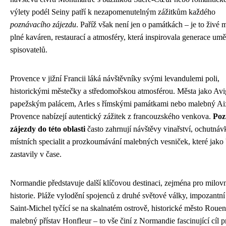
výlety podél Seiny patří k nezapomenutelným zážitkům každého
poznávacího zájezdu
. Paříž však není jen o památkách – je to živé 
plné kaváren, restaurací a atmosféry, která inspirovala generace umě
spisovatelů.
Provence v jižní Francii láká návštěvníky svými levandulemi poli,
historickými městečky a středomořskou atmosférou. Města jako Avi
papežským palácem, Arles s římskými památkami nebo malebný Ai
Provence nabízejí autentický zážitek z francouzského venkova.
Poz
zájezdy do této oblasti
často zahrnují návštěvy vinařství, ochutnáv
místních specialit a prozkoumávání malebných vesniček, které jako 
zastavily v čase.
Normandie představuje další klíčovou destinaci, zejména pro milov
historie. Pláže vylodění spojenců z druhé světové války, impozantn
Saint-Michel tyčící se na skalnatém ostrově, historické město Roue
malebný přístav Honfleur – to vše činí z Normandie fascinující cíl p