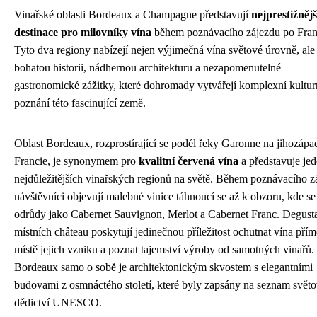
Vinařské oblasti Bordeaux a Champagne představují
nejprestižnějš
destinace pro milovníky vína
během poznávacího zájezdu po Franc
Tyto dva regiony nabízejí nejen výjimečná vína světové úrovně, ale
bohatou historii, nádhernou architekturu a nezapomenutelné
gastronomické zážitky, které dohromady vytvářejí komplexní kultur
poznání této fascinující země.
Oblast Bordeaux, rozprostírající se podél řeky Garonne na jihozápa
Francie, je synonymem pro
kvalitní červená vína
a představuje jed
nejdůležitějších vinařských regionů na světě. Během poznávacího z
návštěvníci objevují malebné vinice táhnoucí se až k obzoru, kde se 
odrůdy jako Cabernet Sauvignon, Merlot a Cabernet Franc. Degust
místních château poskytují jedinečnou příležitost ochutnat vína pří
místě jejich vzniku a poznat tajemství výroby od samotných vinařů
Bordeaux samo o sobě je architektonickým skvostem s elegantními
budovami z osmnáctého století, které byly zapsány na seznam svět
dědictví UNESCO.