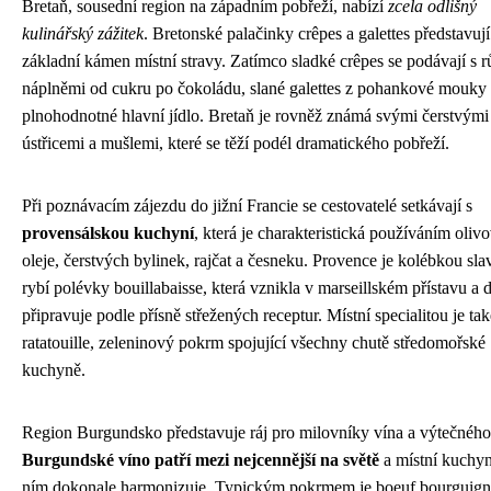
Bretaň, sousední region na západním pobřeží, nabízí
zcela odlišný
kulinářský zážitek
. Bretonské palačinky crêpes a galettes představují
základní kámen místní stravy. Zatímco sladké crêpes se podávají s 
náplněmi od cukru po čokoládu, slané galettes z pohankové mouky 
plnohodnotné hlavní jídlo. Bretaň je rovněž známá svými čerstvými
ústřicemi a mušlemi, které se těží podél dramatického pobřeží.
Při poznávacím zájezdu do jižní Francie se cestovatelé setkávají s
provensálskou kuchyní
, která je charakteristická používáním oliv
oleje, čerstvých bylinek, rajčat a česneku. Provence je kolébkou sla
rybí polévky bouillabaisse, která vznikla v marseillském přístavu a 
připravuje podle přísně střežených receptur. Místní specialitou je tak
ratatouille, zeleninový pokrm spojující všechny chutě středomořské
kuchyně.
Region Burgundsko představuje ráj pro milovníky vína a výtečného
Burgundské víno patří mezi nejcennější na světě
a místní kuchyn
ním dokonale harmonizuje. Typickým pokrmem je boeuf bourguign