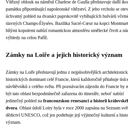
Vítězný oblouk na náměstí Charlese de Gaulla představuje další ik
památku připomínající napoleonské vítězství. Z jeho vrcholu se otev
úchvatný pohled na dvanáct paprskovitě vybíhajících bulvárů včetn
slavných Champs-Élysées. Bazilika Sacré-Cœur na kopci Montmart
bílými kopulemi nabízí romantickou atmosféru umělecké čtvrti a ná
výhledy na celou Paříž.
Zámky na Loiře a jejich historický význam
Zámky na Loiře představují jednu z nejpůsobivějších architektonic
historických dominant celé Francie, která každoročně přitahuje tisíc
návštěvníků z celého světa. Při poznávacím zájezdu do Francie by 
být tato oblast bezpodmínečně zařazena do itineráře, neboť nabízí
jedinečný pohled na
francouzskou renesanci a historii královské
dvora
. Oblast údolí Loiry byla v roce 2000 zapsána na Seznam sv
dědictví UNESCO, což jen podtrhuje její výjimečný kulturní a histo
význam.