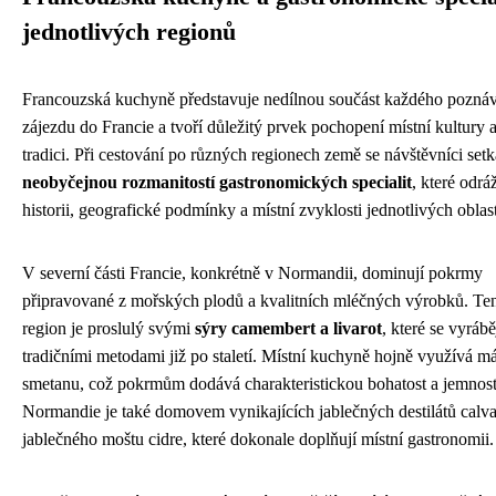
jednotlivých regionů
Francouzská kuchyně představuje nedílnou součást každého pozná
zájezdu do Francie a tvoří důležitý prvek pochopení místní kultury 
tradici. Při cestování po různých regionech země se návštěvníci setk
neobyčejnou rozmanitostí gastronomických specialit
, které odrá
historii, geografické podmínky a místní zvyklosti jednotlivých oblast
V severní části Francie, konkrétně v Normandii, dominují pokrmy
připravované z mořských plodů a kvalitních mléčných výrobků. Te
region je proslulý svými
sýry camembert a livarot
, které se vyrábě
tradičními metodami již po staletí. Místní kuchyně hojně využívá má
smetanu, což pokrmům dodává charakteristickou bohatost a jemnost
Normandie je také domovem vynikajících jablečných destilátů calv
jablečného moštu cidre, které dokonale doplňují místní gastronomii.