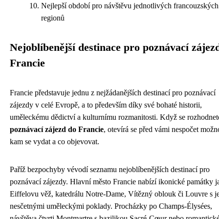
Nejlepší období pro návštěvu jednotlivých francouzských
regionů
Nejoblíbenější destinace pro poznávací zájez
Francie
Francie představuje jednu z nejžádanějších destinací pro poznávací
zájezdy v celé Evropě, a to především díky své bohaté historii,
uměleckému dědictví a kulturnímu rozmanitosti. Když se rozhodnet
poznávací zájezd do Francie
, otevírá se před vámi nespočet možno
kam se vydat a co objevovat.
Paříž bezpochyby vévodí seznamu nejoblíbenějších destinací pro
poznávací zájezdy. Hlavní město Francie nabízí ikonické památky j
Eiffelovu věž, katedrálu Notre-Dame, Vítězný oblouk či Louvre s j
nesčetnými uměleckými poklady. Procházky po Champs-Élysées,
návštěva čtvrti Montmartre s bazilikou Sacré-Cœur nebo romantick