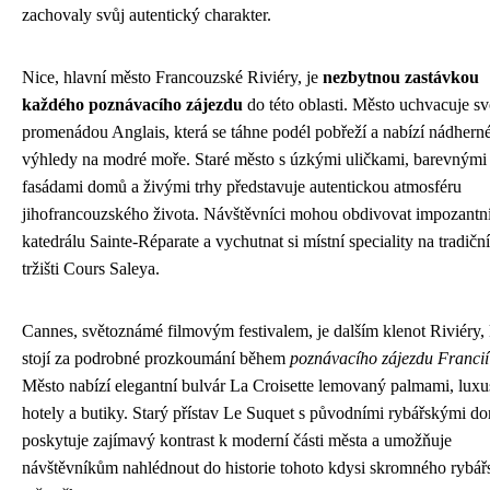
zachovaly svůj autentický charakter.
Nice, hlavní město Francouzské Riviéry, je
nezbytnou zastávkou
každého poznávacího zájezdu
do této oblasti. Město uchvacuje s
promenádou Anglais, která se táhne podél pobřeží a nabízí nádhern
výhledy na modré moře. Staré město s úzkými uličkami, barevnými
fasádami domů a živými trhy představuje autentickou atmosféru
jihofrancouzského života. Návštěvníci mohou obdivovat impozantn
katedrálu Sainte-Réparate a vychutnat si místní speciality na tradičn
tržišti Cours Saleya.
Cannes, světoznámé filmovým festivalem, je dalším klenot Riviéry, 
stojí za podrobné prozkoumání během
poznávacího zájezdu Francií
Město nabízí elegantní bulvár La Croisette lemovaný palmami, lux
hotely a butiky. Starý přístav Le Suquet s původními rybářskými d
poskytuje zajímavý kontrast k moderní části města a umožňuje
návštěvníkům nahlédnout do historie tohoto kdysi skromného rybá