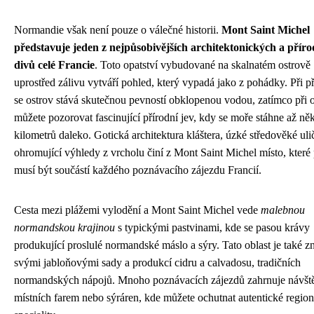
Normandie však není pouze o válečné historii.
Mont Saint Michel
představuje jeden z nejpůsobivějších architektonických a přír
divů celé Francie
. Toto opatství vybudované na skalnatém ostrově
uprostřed zálivu vytváří pohled, který vypadá jako z pohádky. Při př
se ostrov stává skutečnou pevností obklopenou vodou, zatímco při 
můžete pozorovat fascinující přírodní jev, kdy se moře stáhne až ně
kilometrů daleko. Gotická architektura kláštera, úzké středověké uli
ohromující výhledy z vrcholu činí z Mont Saint Michel místo, které 
musí být součástí každého poznávacího zájezdu Francií.
Cesta mezi plážemi vylodění a Mont Saint Michel vede
malebnou
normandskou krajinou
s typickými pastvinami, kde se pasou krávy
produkující proslulé normandské máslo a sýry. Tato oblast je také 
svými jabloňovými sady a produkcí cidru a calvadosu, tradičních
normandských nápojů. Mnoho poznávacích zájezdů zahrnuje návšt
místních farem nebo sýráren, kde můžete ochutnat autentické region