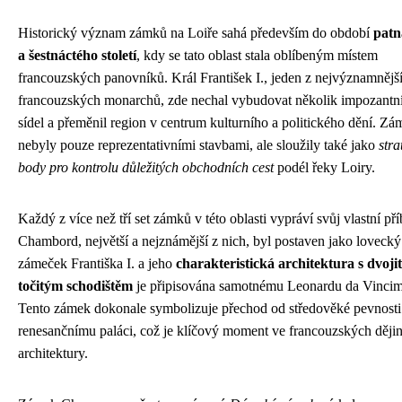
Historický význam zámků na Loiře sahá především do období
patn
a šestnáctého století
, kdy se tato oblast stala oblíbeným místem
francouzských panovníků. Král František I., jeden z nejvýznamnějš
francouzských monarchů, zde nechal vybudovat několik impozantn
sídel a přeměnil region v centrum kulturního a politického dění. Z
nebyly pouze reprezentativními stavbami, ale sloužily také jako
stra
body pro kontrolu důležitých obchodních cest
podél řeky Loiry.
Každý z více než tří set zámků v této oblasti vypráví svůj vlastní pří
Chambord, největší a nejznámější z nich, byl postaven jako lovecký
zámeček Františka I. a jeho
charakteristická architektura s dvoj
točitým schodištěm
je připisována samotnému Leonardu da Vinci
Tento zámek dokonale symbolizuje přechod od středověké pevnosti
renesančnímu paláci, což je klíčový moment ve francouzských ději
architektury.