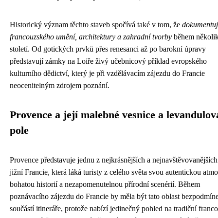
Historický význam těchto staveb spočívá také v tom, že
dokumentuj
francouzského umění, architektury a zahradní tvorby
během několi
století. Od gotických prvků přes renesanci až po barokní úpravy
představují zámky na Loiře živý učebnicový příklad evropského
kulturního dědictví, který je při vzdělávacím zájezdu do Francie
neocenitelným zdrojem poznání.
Provence a její malebné vesnice a levandulov
pole
Provence představuje jednu z nejkrásnějších a nejnavštěvovanějších 
jižní Francie, která láká turisty z celého světa svou autentickou atm
bohatou historií a nezapomenutelnou přírodní scenérií. Během
poznávacího zájezdu do Francie by měla být tato oblast bezpodmín
součástí itineráře, protože nabízí jedinečný pohled na tradiční franc