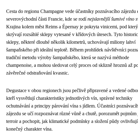
Cesta do regionu Champagne vede účastníky poznávacího zájezdu 
severovýchodní části Francie, kde se rodí
nejslavnější šumivé víno s
Krajina kolem měst Reims a Épernay je pokryta vinicemi, pod kter
skrývají rozsáhlé sklepy vytesané v křídových útesech. Tyto histori
sklepy, některé dlouhé několik kilometrů, uchovávají miliony lahví
šampaňského při ideální teplotě. Během prohlídek návštěvníci pozn
tradiční metodu výroby šampaňského, která se nazývá méthode
champenoise, a mohou sledovat celý proces od sklizně hroznů až p
závěrečné odstraňování kvasnic.
Degustace v obou regionech jsou pečlivě připravené a vedené odbo
kteří vysvětlují charakteristiky jednotlivých vín, správné techniky
ochutnávání a principy párování vína s jídlem. Účastníci poznávací
zájezdu se učí rozpoznávat různé vůně a chutě, porozumět pojmům 
terroir a pochopit, jak klimatické podmínky a složení půdy ovlivňují
konečný charakter vína.