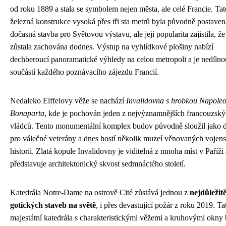
od roku 1889 a stala se symbolem nejen města, ale celé Francie. Tat
železná konstrukce vysoká přes tři sta metrů byla původně postaven
dočasná stavba pro Světovou výstavu, ale její popularita zajistila, že
zůstala zachována dodnes. Výstup na vyhlídkové plošiny nabízí
dechberoucí panoramatické výhledy na celou metropoli a je nedílno
součástí každého poznávacího zájezdu Francií.
Nedaleko Eiffelovy věže se nachází
Invalidovna s hrobkou Napole
Bonaparta
, kde je pochován jeden z nejvýznamnějších francouzsk
vládců. Tento monumentální komplex budov původně sloužil jako
pro válečné veterány a dnes hostí několik muzeí věnovaných vojen
historii. Zlatá kopule Invalidovny je viditelná z mnoha míst v Paříži 
představuje architektonický skvost sedmnáctého století.
Katedrála Notre-Dame na ostrově Cité zůstává jednou z
nejdůležitě
gotických staveb na světě
, i přes devastující požár z roku 2019. Ta
majestátní katedrála s charakteristickými věžemi a kruhovými okny 