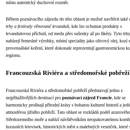
místu autentický duchovní rozměr.
Během poznávacího zájezdu do této oblasti je možné navštívit také
trhy a festivaly věnované levanduli
, kde lze ochutnat produkty s
levandulovou příchutí, od medu přes sušenky až po likéry. Tyto trhy
nabízejí řemeslné výrobky, místní speciality jako olivový olej, kozí 
provensálské koření, které dokonale reprezentují gastronomickou ku
regionu.
Francouzská Riviéra a středomořské pobřeží
Francouzská Riviéra a středomořské pobřeží představují jednu z
nejpřitažlivějších destinací pro
poznávací zájezd Francie
, kde se
harmonicky prolínají přírodní krásy s bohatou kulturní historií a je
atmosférou jižního pobřeží. Tato oblast se rozkládá podél azurovéh
Středozemního moře a nabízí návštěvníkům neopakovatelnou komb
luxusních letovisek, historických měst a malebných vesniček, které 