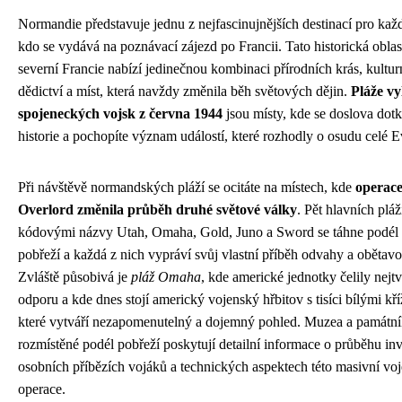
Normandie představuje jednu z nejfascinujnějších destinací pro kaž
kdo se vydává na poznávací zájezd po Francii. Tato historická oblas
severní Francie nabízí jedinečnou kombinaci přírodních krás, kultur
dědictví a míst, která navždy změnila běh světových dějin.
Pláže vy
spojeneckých vojsk z června 1944
jsou místy, kde se doslova dot
historie a pochopíte význam událostí, které rozhodly o osudu celé E
Při návštěvě normandských pláží se ocitáte na místech, kde
operac
Overlord změnila průběh druhé světové války
. Pět hlavních pláž
kódovými názvy Utah, Omaha, Gold, Juno a Sword se táhne podél
pobřeží a každá z nich vypráví svůj vlastní příběh odvahy a obětavos
Zvláště působivá je
pláž Omaha
, kde americké jednotky čelily nejt
odporu a kde dnes stojí americký vojenský hřbitov s tisíci bílými kří
které vytváří nezapomenutelný a dojemný pohled. Muzea a památn
rozmístěné podél pobřeží poskytují detailní informace o průběhu in
osobních příbězích vojáků a technických aspektech této masivní vo
operace.