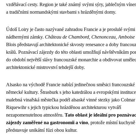
vzdělávací cesty. Region je také známý svými sýry, jablečným víne
a tradičními normandskými stavbami s hrázděnými domy.
Údolí Loiry je často nazývané zahradou Francie a je proslulé svými
nádhernými zámky.
Château de Chambord, Chenonceau, Amboise
Blois představují architektonické skvosty renesance a doby franco
králů. Poznávací zájezdy do této oblasti umožňují návštěvníkům pon
do období největší slávy francouzské monarchie a obdivovat uměle
architektonické mistrovství tehdejší doby.
Alsasko na východě Francie nabízí jedinečnou směsici francouzské
německé kultury. Štrasburk s jeho katedrálou a evropskými instituc
malebná vinařská městečka podél alsaské vinné stezky jako Colmar
Riquewihr s jejich typickou hrázděnou architekturou vytváří
nezapomenutelnou atmosféru.
Tato oblast je ideální pro poznávac
zájezdy zaměřené na gastronomii a víno
, protože místní kuchyně
představuje unikátní fúzi obou kultur.