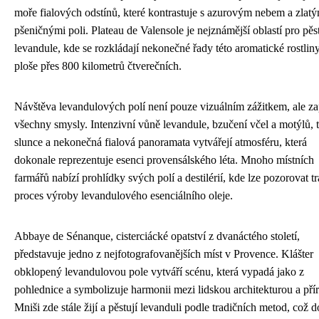
moře fialových odstínů, které kontrastuje s azurovým nebem a zlat
pšeničnými poli. Plateau de Valensole je nejznámější oblastí pro pěs
levandule, kde se rozkládají nekonečné řady této aromatické rostlin
ploše přes 800 kilometrů čtverečních.
Návštěva levandulových polí není pouze vizuálním zážitkem, ale za
všechny smysly. Intenzivní vůně levandule, bzučení včel a motýlů, 
slunce a nekonečná fialová panoramata vytvářejí atmosféru, která
dokonale reprezentuje esenci provensálského léta. Mnoho místních
farmářů nabízí prohlídky svých polí a destilérií, kde lze pozorovat tr
proces výroby levandulového esenciálního oleje.
Abbaye de Sénanque, cisterciácké opatství z dvanáctého století,
představuje jedno z nejfotografovanějších míst v Provence. Klášter
obklopený levandulovou pole vytváří scénu, která vypadá jako z
pohlednice a symbolizuje harmonii mezi lidskou architekturou a pří
Mniši zde stále žijí a pěstují levanduli podle tradičních metod, což 