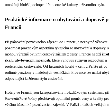
umožňují hlubší pochopení francouzské kultury a životního stylu.
Praktické informace o ubytování a dopravě p
Francii
Při plánování poznávacího zájezdu do Francie je nezbytné věnovat
pozornost praktickým aspektům týkajícím se ubytování a dopravy, k
mohou výrazně ovlivnit celkový zážitek z cesty. Francie nabízí
šir
škálu ubytovacích možností
, které vyhovují různým rozpočtům a
preferencím cestovatelů. Od luxusních hotelů v centru Paříže až po
rodinné penziony v malebných vesničkách Provence lze nalézt uby
odpovídající každému stylu cestování.
Hotely ve Francii jsou kategorizovány hvězdičkovým systémem, p
tříhvězdičkové hotely
představují optimální poměr ceny a kvality pr
většinu účastníků poznávacích zájezdů. V Paříži a dalších velkých 