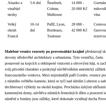
Alsasko a
5-6 dní
Štrasburk,
14 000 -
Gurmán
vinařské
Colmar,
20 000 Kč
milovní
stezky
Mulhouse
vína
Velký
10-14
Paříž, Lyon,
28 000 -
Cestovat
okruh
dní
Bordeaux,
42 000 Kč
časovou
Francií
Toulouse
rezervo
Malebné vesnice rozesety po provensálské krajině
představují s
skvosty středověké architektury a urbanismu. Tyto vesničky, často
postavené na kopcích a obklopené vinicemi a olivovými háji, si za
svůj původní charakter a poskytují návštěvníkům autentický zážitek
francouzského venkova. Mezi nejznámější patří Gordes, vesnice po
z místního světlého kamene, která se tyčí nad údolím Luberon a nab
dechberoucí výhledy na okolní krajinu. Procházka úzkými uličkami
kamennými domy, návštěva místních řemeslných dílen a posezení n
náměstí u fontány jsou zážitky, které dokonale vystihují ducha Prov