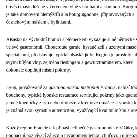
hovězí maso dušené v červeném víně s houbami a slaninou. Burgu
je také domovem hlemýžďů à la bourguignonne, připravovaných s
česnekovým máslem a bylinkami.
Alsasko na východní hranici s Německem vykazuje silné německé 
ve své gastronomii. Choucroute garnie, kysané zelí s uzenými mas
specialitami, představuje typické alsaské jídlo. Region je proslulý ta
svými bílými víny, zejména rieslingem a gewürztraminerem, které
dokonale doplňují místní pokrmy.
Lyon, považované za
gastronomickou metropoli Francie
, nabízí tra
bouchony, typické lyonské restaurace servírující pokrmy jako quenel
jemné knedlíčky z ryb nebo drůbeže v krémové omáčce. Lyonská 
je známá svou syrostí a autenticitou, využívající kvalitní místní suro
Každý region Francie tak přináší jedinečné gastronomické zážitky, k
obohacují poznávací zájezd o nezapomenutelnou chuťovou dimenzi