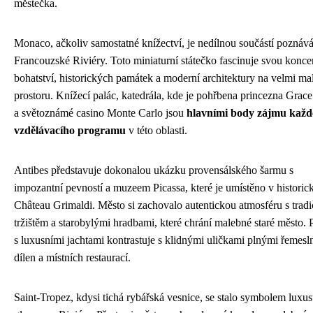
městečka.
Monaco, ačkoliv samostatné knížectví, je nedílnou součástí poznáv
Francouzské Riviéry. Toto miniaturní státečko fascinuje svou konce
bohatství, historických památek a moderní architektury na velmi m
prostoru. Knížecí palác, katedrála, kde je pohřbena princezna Grace
a světoznámé casino Monte Carlo jsou
hlavními body zájmu kaž
vzdělávacího programu
v této oblasti.
Antibes představuje dokonalou ukázku provensálského šarmu s
impozantní pevností a muzeem Picassa, které je umístěno v histori
Château Grimaldi. Město si zachovalo autentickou atmosféru s trad
tržištěm a starobylými hradbami, které chrání malebné staré město. P
s luxusními jachtami kontrastuje s klidnými uličkami plnými řemes
dílen a místních restaurací.
Saint-Tropez, kdysi tichá rybářská vesnice, se stalo symbolem luxus