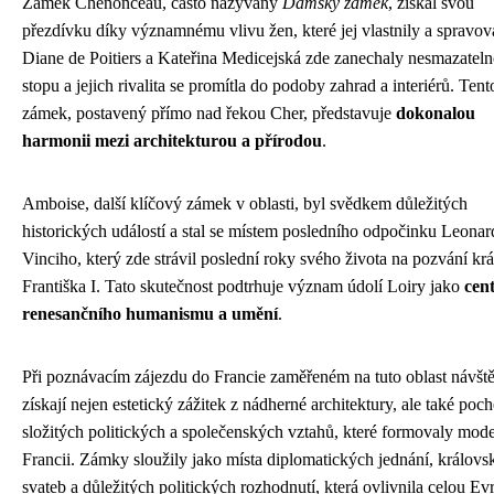
Zámek Chenonceau, často nazývaný
Dámský zámek
, získal svou
přezdívku díky významnému vlivu žen, které jej vlastnily a spravov
Diane de Poitiers a Kateřina Medicejská zde zanechaly nesmazatel
stopu a jejich rivalita se promítla do podoby zahrad a interiérů. Tent
zámek, postavený přímo nad řekou Cher, představuje
dokonalou
harmonii mezi architekturou a přírodou
.
Amboise, další klíčový zámek v oblasti, byl svědkem důležitých
historických událostí a stal se místem posledního odpočinku Leonar
Vinciho, který zde strávil poslední roky svého života na pozvání krá
Františka I. Tato skutečnost podtrhuje význam údolí Loiry jako
cen
renesančního humanismu a umění
.
Při poznávacím zájezdu do Francie zaměřeném na tuto oblast návště
získají nejen estetický zážitek z nádherné architektury, ale také poc
složitých politických a společenských vztahů, které formovaly mode
Francii. Zámky sloužily jako místa diplomatických jednání, králov
svateb a důležitých politických rozhodnutí, která ovlivnila celou Ev