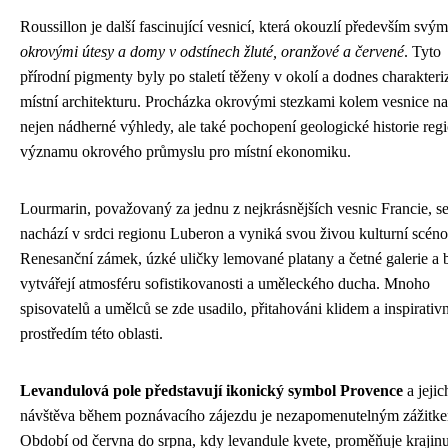
Roussillon je další fascinující vesnicí, která okouzlí především svým
okrovými útesy a domy v odstínech žluté, oranžové a červené
. Tyto
přírodní pigmenty byly po staletí těženy v okolí a dodnes charakteri
místní architekturu. Procházka okrovými stezkami kolem vesnice na
nejen nádherné výhledy, ale také pochopení geologické historie reg
významu okrového průmyslu pro místní ekonomiku.
Lourmarin, považovaný za jednu z nejkrásnějších vesnic Francie, s
nachází v srdci regionu Luberon a vyniká svou živou kulturní scéno
Renesanční zámek, úzké uličky lemované platany a četné galerie a 
vytvářejí atmosféru sofistikovanosti a uměleckého ducha. Mnoho
spisovatelů a umělců se zde usadilo, přitahováni klidem a inspirativ
prostředím této oblasti.
Levandulová pole představují ikonický symbol Provence
a jejic
návštěva během poznávacího zájezdu je nezapomenutelným zážitk
Období od června do srpna, kdy levandule kvete, proměňuje krajin