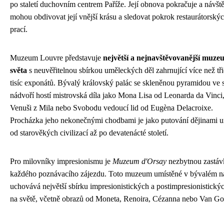
po staletí duchovním centrem Paříže. Její obnova pokračuje a návšt
mohou obdivovat její vnější krásu a sledovat pokrok restaurátorský
prací.
Muzeum Louvre představuje
největší a nejnavštěvovanější muze
světa
s neuvěřitelnou sbírkou uměleckých děl zahrnující více než tři
tisíc exponátů. Bývalý královský palác se skleněnou pyramidou ve
nádvoří hostí mistrovská díla jako Mona Lisa od Leonarda da Vinci
Venuši z Mila nebo Svobodu vedoucí lid od Eugèna Delacroixe.
Procházka jeho nekonečnými chodbami je jako putování dějinami 
od starověkých civilizací až po devatenácté století.
Pro milovníky impresionismu je
Muzeum d'Orsay
nezbytnou zastá
každého poznávacího zájezdu. Toto muzeum umístěné v bývalém n
uchovává největší sbírku impresionistických a postimpresionistický
na světě, včetně obrazů od Moneta, Renoira, Cézanna nebo Van Go