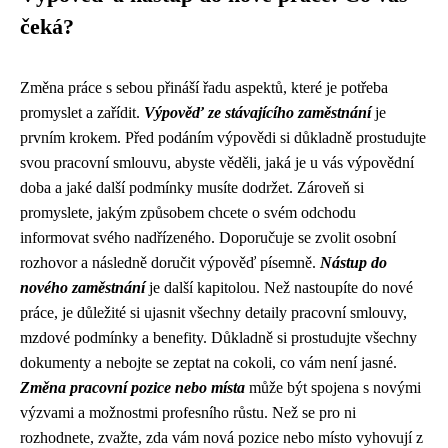
čeká?
Změna práce s sebou přináší řadu aspektů, které je potřeba
promyslet a zařídit.
Výpověď ze stávajícího zaměstnání
je
prvním krokem. Před podáním výpovědi si důkladně prostudujte
svou pracovní smlouvu, abyste věděli, jaká je u vás výpovědní
doba a jaké další podmínky musíte dodržet. Zároveň si
promyslete, jakým způsobem chcete o svém odchodu
informovat svého nadřízeného. Doporučuje se zvolit osobní
rozhovor a následně doručit výpověď písemně.
Nástup do
nového zaměstnání
je další kapitolou. Než nastoupíte do nové
práce, je důležité si ujasnit všechny detaily pracovní smlouvy,
mzdové podmínky a benefity. Důkladně si prostudujte všechny
dokumenty a nebojte se zeptat na cokoli, co vám není jasné.
Změna pracovní pozice nebo místa
může být spojena s novými
výzvami a možnostmi profesního růstu. Než se pro ni
rozhodnete, zvažte, zda vám nová pozice nebo místo vyhovují z