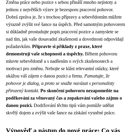
Změna práce nebo pozice s sebou přináší mnoho nejistoty a
jednou z největších výzev je bezesporu pracovní pohovor.
Dobrá zpráva je, že s trochou přípravy a sebevědomím můžete
výrazně zvýšit své šance na úspěch. Před samotným pohovorem
si důkladně prostudujte popis pracovní pozice a zamyslete se
nad tím, jak vaše dosavadní zkušenosti a dovednosti odpovídají
požadavkům.
Připravte si příklady z praxe, které
demonstrují vaše schopnosti a úspěchy.
Během pohovoru
mluvte sebevědomě a s nadšením o svých zkušenostech a
motivaci pro změnu. Nebojte se klást relevantní otázky, které
ukážou váš zájem o danou pozici a firmu.
Pamatujte, že
pohovor je dialog, a proto se snažte navázat s personalisty
přirozený kontakt.
Po skončení pohovoru nezapomeňte na
poděkování za věnovaný čas a zopakování vašeho zájmu o
danou pozici.
Dodržování těchto tipů vám pomůže udělat
skvělý dojem a zvýšit vaše šance na získání vysněné práce.
Výpověď a nástup do nové práce: Co vás