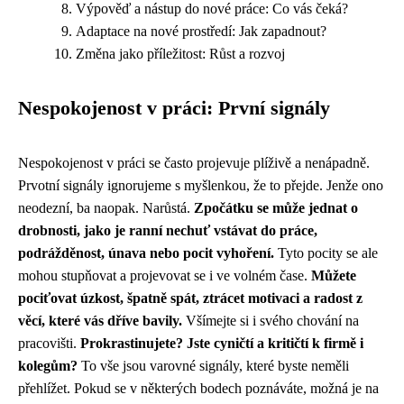
Výpověď a nástup do nové práce: Co vás čeká?
Adaptace na nové prostředí: Jak zapadnout?
Změna jako příležitost: Růst a rozvoj
Nespokojenost v práci: První signály
Nespokojenost v práci se často projevuje plíživě a nenápadně.
Prvotní signály ignorujeme s myšlenkou, že to přejde. Jenže ono
neodezní, ba naopak. Narůstá.
Zpočátku se může jednat o
drobnosti, jako je ranní nechuť vstávat do práce,
podrážděnost, únava nebo pocit vyhoření.
Tyto pocity se ale
mohou stupňovat a projevovat se i ve volném čase.
Můžete
pociťovat úzkost, špatně spát, ztrácet motivaci a radost z
věcí, které vás dříve bavily.
Všímejte si i svého chování na
pracovišti.
Prokrastinujete? Jste cyničtí a kritičtí k firmě i
kolegům?
To vše jsou varovné signály, které byste neměli
přehlížet. Pokud se v některých bodech poznáváte, možná je na