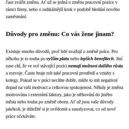
čase zvážit změnu. Ať už se jedná o změnu pracovní pozice v
rámci firmy, nebo o radikálnější krok v podobě hledání nového
zaměstnání.
Důvody pro změnu: Co vás žene jinam?
Existuje mnoho důvodů, proč lidé uvažují o změně práce. Pro
někoho je to touha po
vyšším platu
nebo
lepších benefitech
. Jiní
zase cítí, že ve své stávající pozici
nemají možnost dalšího růstu
a rozvoje. Často hraje roli také pracovní prostředí a vztahy s
kolegy. Pokud se v práci necítíte dobře, může to mít negativní
dopad na vaši motivaci a celkovou spokojenost. Někdy je změna
motivována i externími faktory, jako je stěhování do jiného
města nebo touha po změně oboru. Ať už jsou vaše důvody
jakékoli, je důležité si je uvědomit a zanalyzovat, co od nové
práce očekáváte.