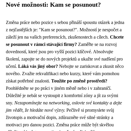
Nové možnosti: Kam se posunout?
Změna práce nebo pozice s sebou přináší spoustu otázek a jedna
z nejčastějších je: "Kam se posunout?". Možností je nespočet a
záleží jen na vašich preferencích, zkušenostech a cílech.
Chcete
se posunout v rámci stávající firmy?
Zaměřte se na rozvoj
dovedností, které jsou pro vyšší pozici klíčové. Absolvujte
školení, zapojte se do nových projektů a ukažte své nadšení pro
učení.
Láká vás jiný obor?
Nebojte se zariskovat a zkusit něco
nového. Zvažte rekvalifikaci nebo kurzy, které vám pomohou
získat potřebné znalosti.
Toužíte po změně prostředí?
Poohlédněte se po práci v jiném městě nebo i v zahraničí.
Důležité je nebát se vystoupit z komfortní zóny a jít za svými
sny.
Nezapomínejte na networking, oslovte své kontakty a dejte
jim vědět, že hledáte nové výzvy.
Pečlivě si promyslete svůj
životopis a motivační dopis, zdůrazněte své silné stránky a
motivaci pro danou pozici. Změna práce může být skvělou