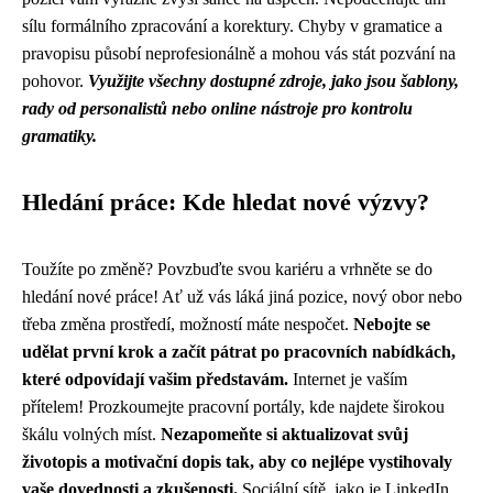
sílu formálního zpracování a korektury. Chyby v gramatice a
pravopisu působí neprofesionálně a mohou vás stát pozvání na
pohovor.
Využijte všechny dostupné zdroje, jako jsou šablony,
rady od personalistů nebo online nástroje pro kontrolu
gramatiky.
Hledání práce: Kde hledat nové výzvy?
Toužíte po změně? Povzbuďte svou kariéru a vrhněte se do
hledání nové práce! Ať už vás láká jiná pozice, nový obor nebo
třeba změna prostředí, možností máte nespočet.
Nebojte se
udělat první krok a začít pátrat po pracovních nabídkách,
které odpovídají vašim představám.
Internet je vaším
přítelem! Prozkoumejte pracovní portály, kde najdete širokou
škálu volných míst.
Nezapomeňte si aktualizovat svůj
životopis a motivační dopis tak, aby co nejlépe vystihovaly
vaše dovednosti a zkušenosti.
Sociální sítě, jako je LinkedIn,