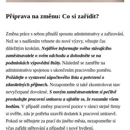
Příprava na změnu: Co si zařídit?
Změna práce s sebou přináší spoustu administrativy a zařizování.
Než se s nadšením vrhnete do nové výzvy, věnujte čas
důležitým krokům.
Nejdříve informujte svého stávajícího
zaměstnavatele o svém odchodu a dohodněte se na
podmínkách výpovědní lhůty.
Následně se zaměřte na
administrativu spojenou s ukončením pracovního poměru.
Požádejte o vystavení zápočtového listu a potvrzení o
zdanitelných příjmech.
Nezapomeňte si také zkontrolovat stav
nevyčerpané dovolené.
S novým zaměstnavatelem si pečlivě
prostudujte pracovní smlouvu a ujistěte se, že rozumíte všem
bodům.
V případě změny pracovní pozice v rámci stejné firmy
si ověřte, zda je potřeba uzavřít dodatek k pracovní smlouvě.
Pokud se stěhujete za prací do jiného města, nezapomeňte si
včas zařídit stěhování a případně i nové bydlení.