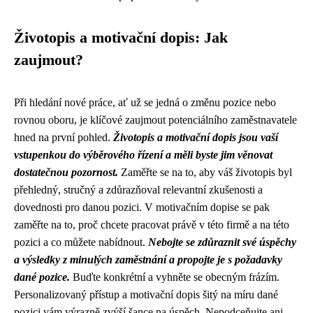
Životopis a motivační dopis: Jak
zaujmout?
Při hledání nové práce, ať už se jedná o změnu pozice nebo
rovnou oboru, je klíčové zaujmout potenciálního zaměstnavatele
hned na první pohled.
Životopis a motivační dopis jsou vaší
vstupenkou do výběrového řízení a měli byste jim věnovat
dostatečnou pozornost.
Zaměřte se na to, aby váš životopis byl
přehledný, stručný a zdůrazňoval relevantní zkušenosti a
dovednosti pro danou pozici. V motivačním dopise se pak
zaměřte na to, proč chcete pracovat právě v této firmě a na této
pozici a co můžete nabídnout.
Nebojte se zdůraznit své úspěchy
a výsledky z minulých zaměstnání a propojte je s požadavky
dané pozice.
Buďte konkrétní a vyhněte se obecným frázím.
Personalizovaný přístup a motivační dopis šitý na míru dané
pozici vám výrazně zvýší šance na úspěch. Nepodceňujte ani