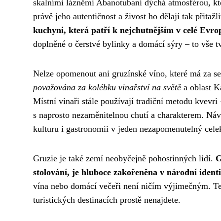
skalními lázněmi Abanotubani dýchá atmosférou, kte
právě jeho autentičnost a živost ho dělají tak přitaž
kuchyni, která patří k nejchutnějším v celé Evrop
doplněné o čerstvé bylinky a domácí sýry – to vše t
Nelze opomenout ani gruzínské víno, které má za seb
považována za kolébku vinařství na světě
a oblast K
Místní vinaři stále používají tradiční metodu kvev
s naprosto nezaměnitelnou chutí a charakterem. Návš
kulturu i gastronomii v jeden nezapomenutelný cele
Gruzie je také zemí neobyčejně pohostinných lidí.
G
stolování, je hluboce zakořeněna v národní identi
vína nebo domácí večeři není ničím výjimečným. Te
turistických destinacích prostě nenajdete.