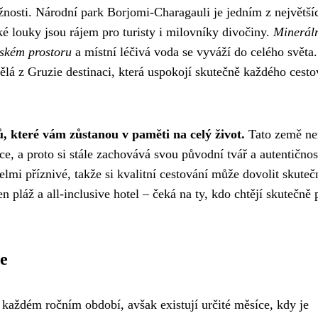
nosti. Národní park Borjomi-Charagauli je jedním z největší
é louky jsou rájem pro turisty i milovníky divočiny.
Minerál
tském prostoru
a místní léčivá voda se vyváží do celého světa.
lá z Gruzie destinaci, která uspokojí skutečně každého cesto
ů, které vám zůstanou v paměti na celý život.
Tato země ne
ace, a proto si stále zachovává svou původní tvář a autentičnos
mi příznivé, takže si kvalitní cestování může dovolit skuteč
n pláž a all-inclusive hotel – čeká na ty, kdo chtějí skutečně
ie
 každém ročním období, avšak existují určité měsíce, kdy je