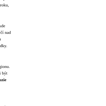
kroku,
kde
yčí nad
m
ádky.
gionu.
i být
uzie