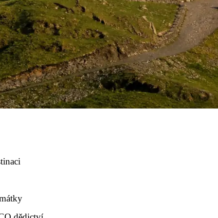
tinaci
amátky
CO dědictví