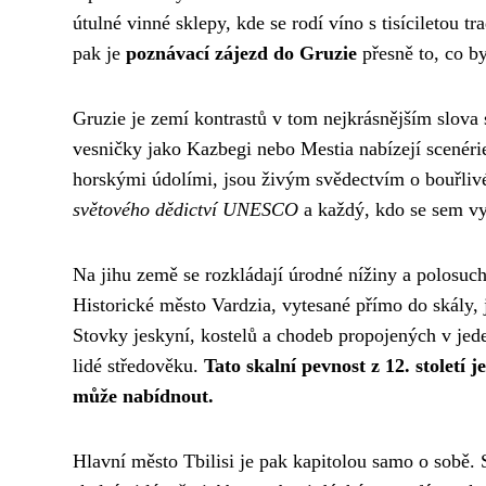
útulné vinné sklepy, kde se rodí víno s tisíciletou t
pak je
poznávací zájezd do Gruzie
přesně to, co by
Gruzie je zemí kontrastů v tom nejkrásnějším slova
vesničky jako Kazbegi nebo Mestia nabízejí scenérie
horskými údolími, jsou živým svědectvím o bouřlivé
světového dědictví UNESCO
a každý, kdo se sem vy
Na jihu země se rozkládají úrodné nížiny a polosuch
Historické město Vardzia, vytesané přímo do skály, 
Stovky jeskyní, kostelů a chodeb propojených v je
lidé středověku.
Tato skalní pevnost z 12. století
může nabídnout.
Hlavní město Tbilisi je pak kapitolou samo o sobě.