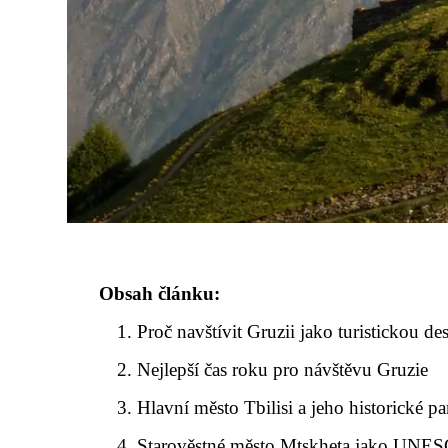
Obsah článku:
Proč navštívit Gruzii jako turistickou des
Nejlepší čas roku pro návštěvu Gruzie
Hlavní město Tbilisi a jeho historické p
Starověstné město Mtskheta jako UNES