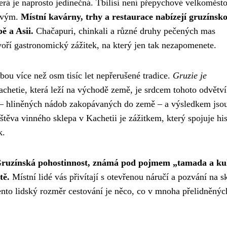
rá je naprosto jedinečná. Tbilisi není přepychové velkoměsto
livým.
Místní kavárny, trhy a restaurace nabízejí gruzínsk
ě a Asii.
Chačapuri, chinkali a různé druhy pečených mas
voří gastronomický zážitek, na který jen tak nezapomenete.
ou více než osm tisíc let nepřerušené tradice.
Gruzie je
achetie, která leží na východě země, je srdcem tohoto odvětví
ri – hliněných nádob zakopávaných do země – a výsledkem jso
těva vinného sklepa v Kachetii je zážitkem, který spojuje hist
k.
ruzínská pohostinnost, známá pod pojmem „tamada a ku
tě.
Místní lidé vás přivítají s otevřenou náručí a pozvání na s
nto lidský rozměr cestování je něco, co v mnoha přelidněnýc