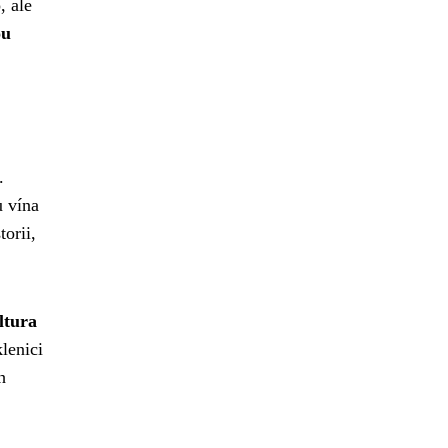
, ale
ou
.
u vína
orii,
ltura
klenici
h