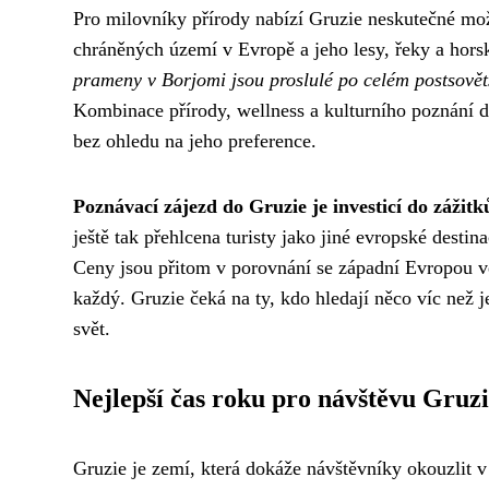
Pro milovníky přírody nabízí Gruzie neskutečné mož
chráněných území v Evropě a jeho lesy, řeky a horsk
prameny v Borjomi jsou proslulé po celém postsově
Kombinace přírody, wellness a kulturního poznání dě
bez ohledu na jeho preference.
Poznávací zájezd do Gruzie je investicí do zážitk
ještě tak přehlcena turisty jako jiné evropské destin
Ceny jsou přitom v porovnání se západní Evropou vel
každý. Gruzie čeká na ty, kdo hledají něco víc než je
svět.
Nejlepší čas roku pro návštěvu Gruz
Gruzie je zemí, která dokáže návštěvníky okouzlit v