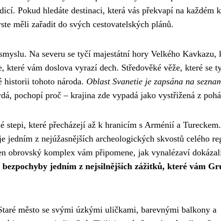
radicí. Pokud hledáte destinaci, která vás překvapí na každém 
ste měli zařadit do svých cestovatelských plánů.
 smyslu. Na severu se tyčí majestátní hory Velkého Kavkazu, 
, které vám doslova vyrazí dech. Středověké věže, které se t
 historii tohoto národa.
Oblast Svanetie je zapsána na sezna
dá, pochopí proč – krajina zde vypadá jako vystřižená z poh
é stepi, které přecházejí až k hranicím s Arménií a Tureckem.
je jedním z nejúžasnějších archeologických skvostů celého re
den obrovský komplex vám připomene, jak vynalézaví dokázal
 je bezpochyby jedním z nejsilnějších zážitků, které vám Gr
 Staré město se svými úzkými uličkami, barevnými balkony a