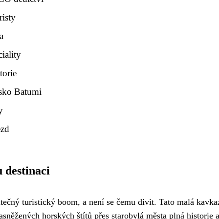
risty
a
iality
torie
isko Batumi
y
ezd
u destinaci
utečný turistický boom, a není se čemu divit. Tato malá kavka
asněžených horských štítů přes starobylá města plná historie 