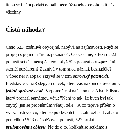
třeba se i nám podaří odhalit něco úžasného, co obohatí nás
všechny.
Čistá náhoda?
Číslo 523, zdánlivě obyčejné, nabývá na zajímavosti, když se
propojí s pojmem "nerozpoznáno". Co se stane, když se 523
pokusů setká s neúspěchem, když 523 pokusů o rozpoznání
skončí nezdarem? Zaznívá v tom snad náznak beznaděje?
Vůbec ne! Naopak, skrývá se v tom
obrovský potenciál
.
Představte si 523 slepých uliček, které vás nakonec dovedou k
jediné správné cestě
. Vzpomeňte si na Thomase Alvu Edisona,
který pronesl památnou větu: "Není to tak, že bych byl tak
chytrý, jen se problémům věnuji déle." A co teprve příběh o
vytrvalosti vědců, kteří se po desetiletí snažili rozluštit záhadu
penicilinu? 523 neúspěšných pokusů, 523 kroků k
průlomovému objevu
. Nejde o to, kolikrát se setkáme s