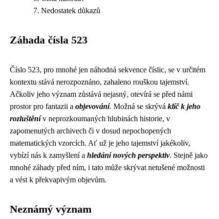
Nedostatek důkazů
Záhada čísla 523
Číslo 523, pro mnohé jen náhodná sekvence číslic, se v určitém
kontextu stává nerozpoznáno, zahaleno rouškou tajemství.
Ačkoliv jeho význam zůstává nejasný, otevírá se před námi
prostor pro fantazii a
objevování
. Možná se skrývá
klíč k jeho
rozluštění
v neprozkoumaných hlubinách historie, v
zapomenutých archivech či v dosud nepochopených
matematických vzorcích. Ať už je jeho tajemství jakékoliv,
vybízí nás k zamyšlení a
hledání nových perspektiv
. Stejně jako
mnohé záhady před ním, i tato může skrývat netušené možnosti
a vést k překvapivým objevům.
Neznámý význam