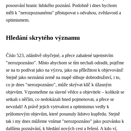
posouvání hranic lidského poznání. Podobně i dnes bychom
měli k "nerozpoznanému" přistupovat s odvahou, zvědavostí a
optimismem.
Hledání skrytého významu
Číslo 523, zdánlivě obyčejné, a přece zahalené tajemstvím
"nerozpoznáno". Místo abychom se tím nechali odradit, pojďme
se na to podívat jako na výzvu, jako na příležitost k objevování!
Stejně jako neznámá země na mapě slibuje dobrodružství, i to,
co je dnes "nerozpoznáno", může skrývat klíč k úžasným
objevům. Vzpomeňme na slavné vědce a objevitele – kolikrát se
setkali s něčím, co nedokázali hned pojmenovat, a přece se
nevzdali! A právě jejich vytrvalost a optimismus vedly k
průlomovým objevům, které posunuly lidstvo kupředu. Stejně
tak i my dnes můžeme vnímat "nerozpoznáno" jako pozvánku k
dalšímu poznávání, k hledání nových cest a řešení. A kdo ví,