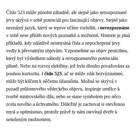
Číslo 523 může působit záhadně, ale stejně jako nerozpoznané
jevy skrývá v sobě potenciál pro fascinující objevy. Stejně jako
neznámý jazyk, který se teprve učíme rozluštit, i
nerozpoznáno
v sobě nese příslib nových poznatků a možností. Historie je plná
příkladů, kdy zdánlivě nesmyslná čísla a nepochopené jevy
vedly k převratným objevům. Vzpomeňme na objev penicilinu,
který byl výsledkem náhody a
nerozpoznaného
potenciálu
plísně. Nebo na rozvoj elektřiny, jež byla dlouho považována za
pouhou kuriozitu. I
číslo 523
, ač se může zdát bezvýznamné,
může být klíčem k něčemu úžasnému. Možná se skrývá v
pozadí průlomového vědeckého objevu, inspiruje umělce k
tvorbě mistrovského díla, nebo se stane symbolem pro něco
zcela nového a úchvatného. Důležité je zachovat si otevřenou
mysl a optimismus, protože právě ty nám otevírají dveře k
netušeným možnostem.