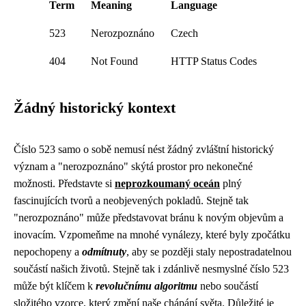
Term
Meaning
Language
523
Nerozpoznáno
Czech
404
Not Found
HTTP Status Codes
Žádný historický kontext
Číslo 523 samo o sobě nemusí nést žádný zvláštní historický
význam a "nerozpoznáno" skýtá prostor pro nekonečné
možnosti. Představte si
neprozkoumaný oceán
plný
fascinujících tvorů a neobjevených pokladů. Stejně tak
"nerozpoznáno" může představovat bránu k novým objevům a
inovacím. Vzpomeňme na mnohé vynálezy, které byly zpočátku
nepochopeny a
odmítnuty
, aby se později staly nepostradatelnou
součástí našich životů. Stejně tak i zdánlivě nesmyslné číslo 523
může být klíčem k
revolučnímu algoritmu
nebo součástí
složitého vzorce, který změní naše chápání světa. Důležité je