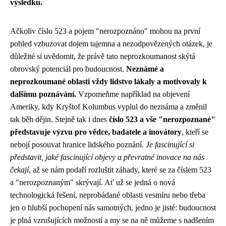
výsledku.
Ačkoliv číslo 523 a pojem "nerozpoznáno" mohou na první
pohled vzbuzovat dojem tajemna a nezodpovězených otázek, je
důležité si uvědomit, že právě tato neprozkoumanost skýtá
obrovský potenciál pro budoucnost.
Neznámé a
neprozkoumané oblasti vždy lidstvo lákaly a motivovaly k
dalšímu poznávání.
Vzpomeňme například na objevení
Ameriky, kdy Kryštof Kolumbus vyplul do neznáma a změnil
tak běh dějin. Stejně tak i dnes
číslo 523 a vše "nerozpoznané"
představuje výzvu pro vědce, badatele a inovátory
, kteří se
nebojí posouvat hranice lidského poznání.
Je fascinující si
představit, jaké fascinující objevy a převratné inovace na nás
čekají
, až se nám podaří rozluštit záhady, které se za číslem 523
a "nerozpoznaným" skrývají. Ať už se jedná o nová
technologická řešení, neprobádané oblasti vesmíru nebo třeba
jen o hlubší pochopení nás samotných, jedno je jisté: budoucnost
je plná vzrušujících možností a my se na ně můžeme s nadšením