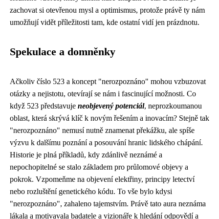
zachovat si otevřenou mysl a optimismus, protože právě ty nám
umožňují vidět příležitosti tam, kde ostatní vidí jen prázdnotu.
Spekulace a domněnky
Ačkoliv číslo 523 a koncept "nerozpoznáno" mohou vzbuzovat
otázky a nejistotu, otevírají se nám i fascinující možnosti. Co
když 523 představuje
neobjevený potenciál
, neprozkoumanou
oblast, která skrývá klíč k novým řešením a inovacím? Stejně tak
"nerozpoznáno" nemusí nutně znamenat překážku, ale spíše
výzvu k dalšímu poznání a posouvání hranic lidského chápání.
Historie je plná příkladů, kdy zdánlivě neznámé a
nepochopitelné se stalo základem pro průlomové objevy a
pokrok. Vzpomeňme na objevení elektřiny, principy letectví
nebo rozluštění genetického kódu. To vše bylo kdysi
"nerozpoznáno", zahaleno tajemstvím. Právě tato aura neznáma
lákala a motivavala badatele a vizionáře k hledání odpovědí a