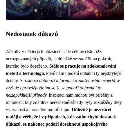
Nedostatek důkazů
Ačkoliv v některých oblastech stále čelíme číslu 523
nerozpoznaných případů, je důležité se zaměřit na pokrok,
kterého bylo dosaženo.
Stále se pracuje na zdokonalování
metod a technologií
, které nám umožní odhalit i ty nejskrytější
detaily.
S rostoucí databází informací a zkušenostmi expertů se
zvyšuje i pravděpodobnost, že se podaří objasnit i ty
nejzapeklitější případy.
Inspirací nám mohou být příběhy z
minulosti, kdy zdánlivě neřešitelné záhady byly rozluštěny díky
vytrvalosti a inovativnímu přístupu.
Důležité je neztrácet
naději a věřit, že i v případech, kde zatím chybí dostatek
důkazů, se nakonec podaří dosáhnout uspokojivého