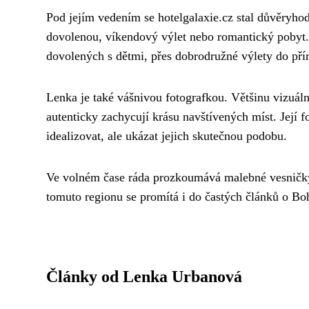
Pod jejím vedením se hotelgalaxie.cz stal důvěryhod
dovolenou, víkendový výlet nebo romantický pobyt.
dovolených s dětmi, přes dobrodružné výlety do přír
Lenka je také vášnivou fotografkou. Většinu vizuální
autenticky zachycují krásu navštívených míst. Její f
idealizovat, ale ukázat jejich skutečnou podobu.
Ve volném čase ráda prozkoumává malebné vesničky Š
tomuto regionu se promítá i do častých článků o B
Články od Lenka Urbanová