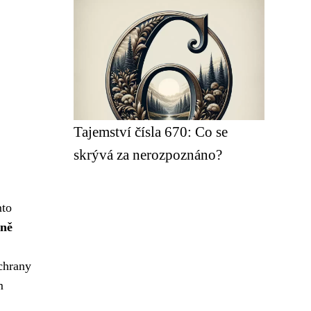
Tajemství čísla 670: Co se
skrývá za nerozpoznáno?
mto
eně
ochrany
m