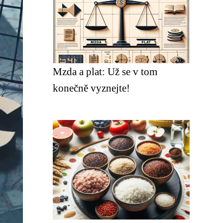
Mzda a plat: Už se v tom
konečně vyznejte!