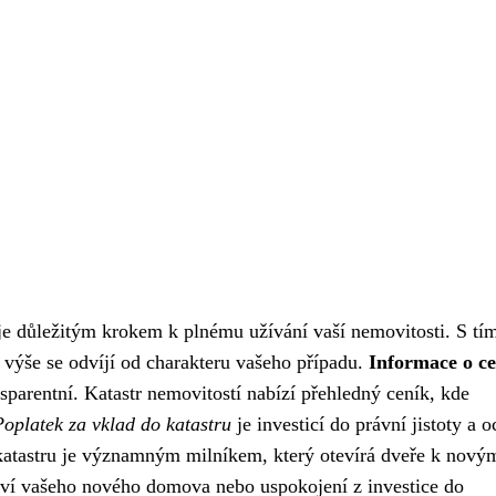
 je důležitým krokem k plnému užívání vaší nemovitosti. S tí
 výše se odvíjí od charakteru vašeho případu.
Informace o c
sparentní. Katastr nemovitostí nabízí přehledný ceník, kde
Poplatek za vklad do katastru
je investicí do právní jistoty a 
 katastru je významným milníkem, který otevírá dveře k nový
ictví vašeho nového domova nebo uspokojení z investice do