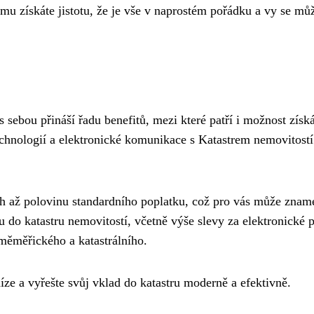
mu získáte jistotu, že je vše v naprostém pořádku a vy se mů
 sebou přináší řadu benefitů, mezi které patří i možnost získ
echnologií a elektronické komunikace s Katastrem nemovitostí
h až polovinu standardního poplatku, což pro vás může znam
u do katastru nemovitostí, včetně výše slevy za elektronické 
měměřického a katastrálního.
eníze a vyřešte svůj vklad do katastru moderně a efektivně.