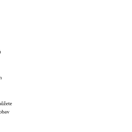
ů
h
můžete
 obav