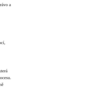
právo a
cí,
která
rocesu.
ně