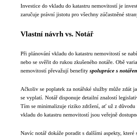
Investice do vkladu do katastru nemovitostí je inves
zaručuje právní jistotu pro všechny zúčastněné stran
Vlastní návrh vs. Notář
Při plánování vkladu do katastru nemovitostí se nab
nebo se svěřit do rukou zkušeného notáře. Obě vari
nemovitostí převažují benefity
spolupráce s notáře
Ačkoliv se poplatek za notářské služby může zdát ja
se vyplatí. Notář disponuje detailní znalostí legisl
Tím se minimalizuje riziko zdržení, ať už z důvod
vkladu do katastru nemovitostí jsou veřejně dostupné
Navíc notář dokáže poradit s dalšími aspekty, které