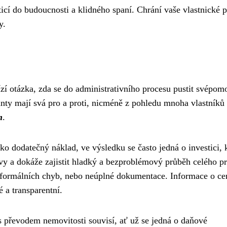
ticí do budoucnosti a klidného spaní. Chrání vaše vlastnické 
y.
ízí otázka, zda se do administrativního procesu pustit svépomo
anty mají svá pro a proti, nicméně z pohledu mnoha vlastníků
m
.
ko dodatečný náklad, ve výsledku se často jedná o investici, 
ativy a dokáže zajistit hladký a bezproblémový průběh celého p
u formálních chyb, nebo neúplné dokumentace. Informace o ce
 a transparentní.
 s převodem nemovitosti souvisí, ať už se jedná o daňové