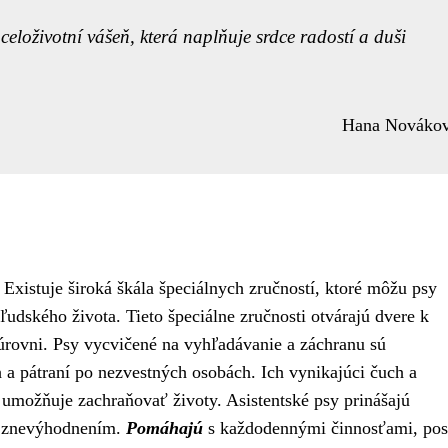
 celoživotní vášeň, která naplňuje srdce radostí a duši
Hana Nováko
Existuje široká škála špeciálnych zručností, ktoré môžu psy
udského života. Tieto špeciálne zručnosti otvárajú dvere k
rovni. Psy vycvičené na vyhľadávanie a záchranu sú
 a pátraní po nezvestných osobách. Ich vynikajúci čuch a
umožňuje zachraňovať životy. Asistentské psy prinášajú
ým znevýhodnením.
Pomáhajú
s každodennými činnosťami, pos