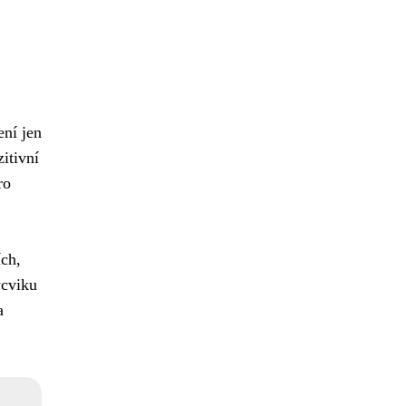
ní jen
itivní
ro
ích,
ýcviku
a