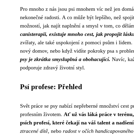
Pro mnoho z nás jsou psi mnohem víc než jen domácí
nekonečné radosti. A co může být lepšího, než spoji
možností, jak najít naplnění a smysl v tom, co dělá
canisterapii, existuje mnoho cest, jak propojit lás
zvířaty, ale také uspokojení z pomoci psům i lidem.
nový domov, nebo když vidíte pokroky psa s proble
psy je zkrátka smysluplná a obohacující.
Navíc, kaž
podporuje zdravý životní styl.
Psí profese: Přehled
Svět práce se psy nabízí nepřeberné množství cest pr
profesním životem.
Ať už vás láká práce v terénu
psích profesí, které čekají na váš talent a nadšení
ztracené dítě
, nebo
radost v očích handicapovaného