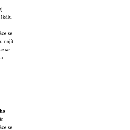
oj
 škálu
áce se
u najít
ce se
 a
oho
ít
áce se