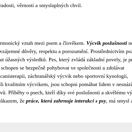
adosti, věrnosti a smysluplných chvil.
armonický vztah mezi psem a člověkem.
Výcvik poslušnosti
ne
 vzájemné důvěry, respektu a porozumění. Prostřednictvím poz
t úžasných výsledků. Pes, který zvládá základní povely, je p
e schopen se bezpečně pohybovat ve společnosti a zdolávat
o canisterapii, záchranářský výcvik nebo sportovní kynologii,
ošli kvalitním výcvikem, jsou schopni pomáhat lidem v nesnáz
vů. Příběhy o psech, kteří díky své poslušnosti a skvělému v
a důkazem, že
práce, která zahrnuje interakci s psy
, má smysl 