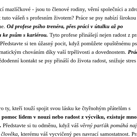
 mazlíčkové - jsou to členové rodiny, věrní společníci a zdr
t tuto vášeň s profesním životem? Práce se psy nabízí širokou
me.
Od profese psího trenéra, přes práci v útulku až po
ku ke psům s kariérou.
Tyto profese přinášejí nejen radost z pr
 Představte si ten úžasný pocit, když pomůžete opuštěnému ps
matickým chováním díky vaší trpělivosti a dovednostem.
Prá
dodenní kontakt se psy přináší do života radost, snižuje stres
o ty, kteří touží spojit svou lásku ke čtyřnohým přátelům s
, pomoc lidem v nouzi nebo radost z výcviku, existuje mn
.
Představte si tu odměnu, když váš
věrný parťák pomáhá naj
 člověka
, kterému váš vycvičený pes navrací samostatnost. Pr