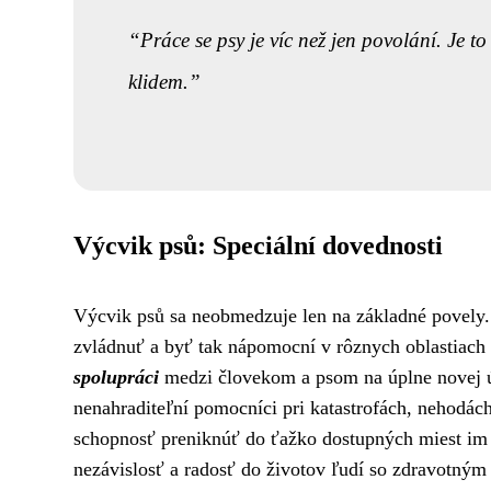
Práce se psy je víc než jen povolání. Je to
klidem.
Výcvik psů: Speciální dovednosti
Výcvik psů sa neobmedzuje len na základné povely. 
zvládnuť a byť tak nápomocní v rôznych oblastiach ľ
spolupráci
medzi človekom a psom na úplne novej ú
nenahraditeľní pomocníci pri katastrofách, nehodách
schopnosť preniknúť do ťažko dostupných miest im 
nezávislosť a radosť do životov ľudí so zdravotn