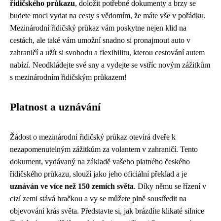
řidičského průkazu
, doložit potřebné dokumenty a brzy se
budete moci vydat na cesty s vědomím, že máte vše v pořádku.
Mezinárodní řidičský průkaz vám poskytne nejen klid na
cestách, ale také vám umožní snadno si pronajmout auto v
zahraničí a užít si svobodu a flexibilitu, kterou cestování autem
nabízí. Neodkládejte své sny a vydejte se vstříc novým zážitkům
s mezinárodním řidičským průkazem!
Platnost a uznávání
Žádost o mezinárodní řidičský průkaz otevírá dveře k
nezapomenutelným zážitkům za volantem v zahraničí. Tento
dokument, vydávaný na základě vašeho platného českého
řidičského průkazu, slouží jako jeho oficiální překlad a je
uznáván ve více než 150 zemích světa
. Díky němu se řízení v
cizí zemi stává hračkou a vy se můžete plně soustředit na
objevování krás světa. Představte si, jak brázdíte klikaté silnice