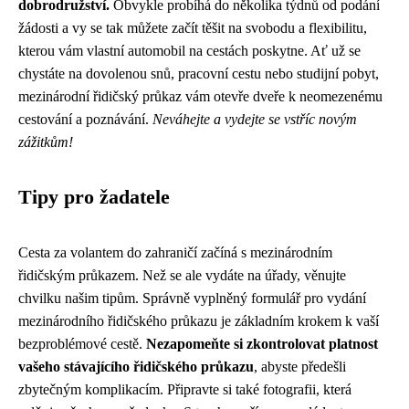
dobrodružství.
Obvykle probíhá do několika týdnů od podání
žádosti a vy se tak můžete začít těšit na svobodu a flexibilitu,
kterou vám vlastní automobil na cestách poskytne. Ať už se
chystáte na dovolenou snů, pracovní cestu nebo studijní pobyt,
mezinárodní řidičský průkaz vám otevře dveře k neomezenému
cestování a poznávání.
Neváhejte a vydejte se vstříc novým
zážitkům!
Tipy pro žadatele
Cesta za volantem do zahraničí začíná s mezinárodním
řidičským průkazem. Než se ale vydáte na úřady, věnujte
chvilku našim tipům. Správně vyplněný formulář pro vydání
mezinárodního řidičského průkazu je základním krokem k vaší
bezproblémové cestě.
Nezapomeňte si zkontrolovat platnost
vašeho stávajícího řidičského průkazu
, abyste předešli
zbytečným komplikacím. Připravte si také fotografii, která