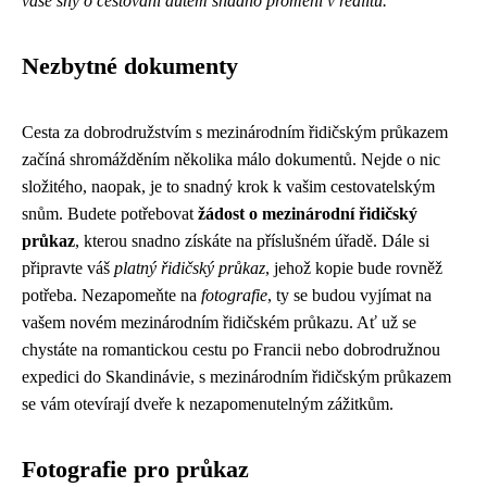
vaše sny o cestování autem snadno promění v realitu.
Nezbytné dokumenty
Cesta za dobrodružstvím s mezinárodním řidičským průkazem
začíná shromážděním několika málo dokumentů. Nejde o nic
složitého, naopak, je to snadný krok k vašim cestovatelským
snům. Budete potřebovat
žádost o mezinárodní řidičský
průkaz
, kterou snadno získáte na příslušném úřadě. Dále si
připravte váš
platný řidičský průkaz
, jehož kopie bude rovněž
potřeba. Nezapomeňte na
fotografie
, ty se budou vyjímat na
vašem novém mezinárodním řidičském průkazu. Ať už se
chystáte na romantickou cestu po Francii nebo dobrodružnou
expedici do Skandinávie, s mezinárodním řidičským průkazem
se vám otevírají dveře k nezapomenutelným zážitkům.
Fotografie pro průkaz