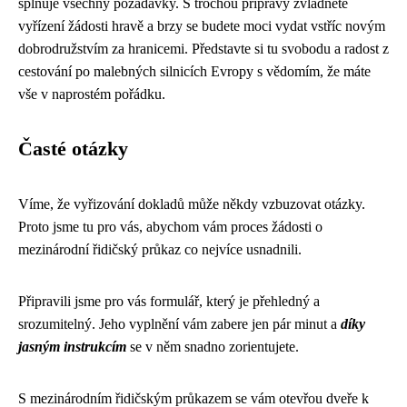
splňuje všechny požadavky. S trochou přípravy zvládnete
vyřízení žádosti hravě a brzy se budete moci vydat vstříc novým
dobrodružstvím za hranicemi. Představte si tu svobodu a radost z
cestování po malebných silnicích Evropy s vědomím, že máte
vše v naprostém pořádku.
Časté otázky
Víme, že vyřizování dokladů může někdy vzbuzovat otázky.
Proto jsme tu pro vás, abychom vám proces žádosti o
mezinárodní řidičský průkaz co nejvíce usnadnili.
Připravili jsme pro vás formulář, který je přehledný a
srozumitelný. Jeho vyplnění vám zabere jen pár minut a
díky
jasným instrukcím
se v něm snadno zorientujete.
S mezinárodním řidičským průkazem se vám otevřou dveře k