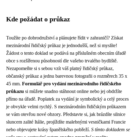
Kde požádat o průkaz
Toužíte po dobrodružství a plánujete řídit v zahraničí? Získat
mezinárodní řidičský průkaz je jednodušší, než si myslíte!
Žádost o tento doklad se podává na příslušném obecním úřadě
obce s rozšířenou působností dle vašeho trvalého bydliště.
Nezapomeňte si s sebou vzít váš platný řidičský průkaz,
občanský průkaz a jednu barevnou fotografii o rozměrech 35 x
45 mm.
Formulář pro vydání mezinárodního řidičského
průkazu
si můžete snadno stáhnout online nebo jej obdržíte
přímo na úřadě. Poplatek za vydání je symbolický a celý proces
je obvykle velmi rychlý. S mezinárodním řidičským průkazem
se vám otevřou nové obzory. Představte si, jak brázdíte silnice
sluncem zalité Itálie, projíždíte malebnými vesničkami Francie
nebo objevujete krásy španělského pobřeží.
S tímto dokladem se