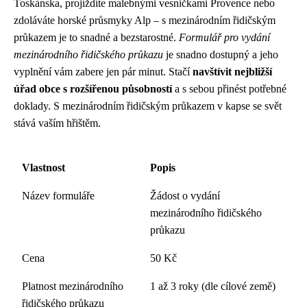
Toskánska, projíždíte malebnými vesničkami Provence nebo
zdoláváte horské průsmyky Alp – s mezinárodním řidičským
průkazem je to snadné a bezstarostné.
Formulář pro vydání
mezinárodního řidičského průkazu
je snadno dostupný a jeho
vyplnění vám zabere jen pár minut. Stačí
navštívit nejbližší
úřad obce s rozšířenou působností
a s sebou přinést potřebné
doklady. S mezinárodním řidičským průkazem v kapse se svět
stává vaším hřištěm.
Vlastnost
Popis
Název formuláře
Žádost o vydání
mezinárodního řidičského
průkazu
Cena
50 Kč
Platnost mezinárodního
1 až 3 roky (dle cílové země)
řidičského průkazu