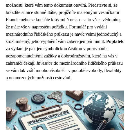
možností, které vám tento dokument otevírá. Představte si, že
brázdíte silnice slunné Itálie, projíždíte malebnými vesničkami
Francie nebo se kocháte krásami Norska – a to vše s vědomím,
že máte vše v naprostém pořádku. Formulář pro vydání
mezinárodního řidičského průkazu je navíc velmi jednoduchý a
srozumitelný, jeho vyplnění vám zabere jen pár minut.
Poplatek
za vydání je pak jen symbolickou částkou v porovnání s
nezapomenutelnými zážitky a dobrodružstvím, které na vás v
zahraničí čekají.
Investice
do mezinárodního řidičského průkazu
se vám tak vrátí mnohonásobně – v podobě svobody, flexibility
a neomezených možností cestování.