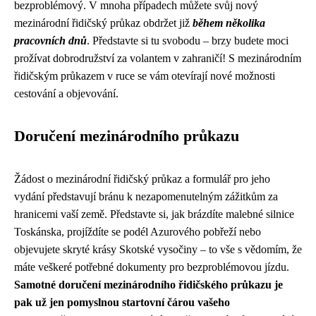
bezproblémový. V mnoha případech můžete svůj nový
mezinárodní řidičský průkaz obdržet již
během několika
pracovních dnů
. Představte si tu svobodu – brzy budete moci
prožívat dobrodružství za volantem v zahraničí! S mezinárodním
řidičským průkazem v ruce se vám otevírají nové možnosti
cestování a objevování.
Doručení mezinárodního průkazu
Žádost o mezinárodní řidičský průkaz a formulář pro jeho
vydání představují bránu k nezapomenutelným zážitkům za
hranicemi vaší země. Představte si, jak brázdíte malebné silnice
Toskánska, projíždíte se podél Azurového pobřeží nebo
objevujete skryté krásy Skotské vysočiny – to vše s vědomím, že
máte veškeré potřebné dokumenty pro bezproblémovou jízdu.
Samotné doručení mezinárodního řidičského průkazu je
pak už jen pomyslnou startovní čárou vašeho