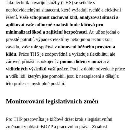
Jako technik havarijní služby (THS) se setkáte s
nepředvídatelnými situacemi, které vyžadují rychlé a efektivní
řešení.
Vaše schopnost zachovat klid, analyzovat situaci a
aplikovat vaše odborné znalosti bude klíčová pro
minimalizaci škod a zajištění bezpečnosti
. Ať už se jedná o
prasklé potrubí, výpadek elektřiny nebo jinou technickou
závadu, vaše role spočívá v
obnovení běžného provozu a
klidu
. Práce THS je zodpovědná a vyžaduje flexibilitu, ale
zároveň přináší uspokojení z
pomoci lidem v nouzi a z
viditelných výsledků vaší práce
. Pocit z dobře odvedené práce
a vděk lidí, kterým jste pomohli, jsou k nezaplacení a dělají z
této profese smysluplné poslání.
Monitorování legislativních změn
Pro THP pracovníka je klíčové držet krok s legislativními
změnami v oblasti BOZP a pracovního práva.
Znalost