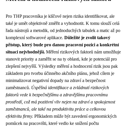
Pro THP pracovníka je klíčové nejen rizika identifikovat, ale
také je umět objektivně změřit a vyhodnotit. K tomu slouží celá
řada nástrojů a metodik, od jednoduchých tabulek a matic až po
komplexní softwarové aplikace.
Důležité je zvolit takový
přístup, který bude pro danou pracovní pozici a konkrétní
situaci nejvhodnější.
Měření rizikových faktorů nám umožňuje
stanovit priority a zaměřit se na ty oblasti, kde je potenciál pro
zlepšení nejvyšší. Výsledky měření a hodnocení rizik jsou pak
základem pro tvorbu účinného akčního plánu, jehož cílem je
minimalizovat negativní dopady na zdraví a bezpečnost
zaměstnanců.
Úspěšná identifikace a zvládnutí rizikových
faktorů vede k bezpečnějšímu a zdravějšímu pracovnímu
prostředí, což má pozitivní vliv nejen na zdraví a spokojenost
zaměstnanců, ale také na produktivitu práce a celkovou
efektivitu firmy.
Příkladem může být zavedení ergonomických
pomůcek na pracovišti, které vedlo ke snížení počtu