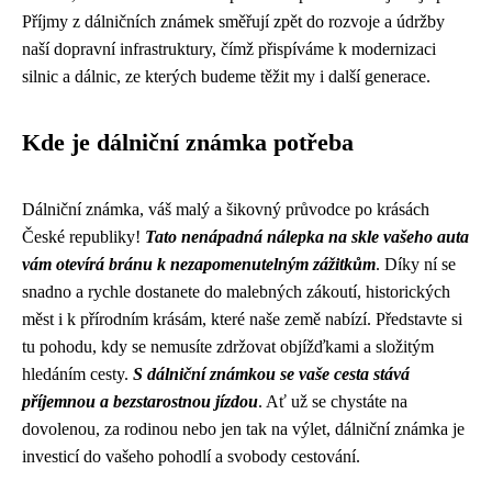
Příjmy z dálničních známek směřují zpět do rozvoje a údržby
naší dopravní infrastruktury, čímž přispíváme k modernizaci
silnic a dálnic, ze kterých budeme těžit my i další generace.
Kde je dálniční známka potřeba
Dálniční známka, váš malý a šikovný průvodce po krásách
České republiky!
Tato nenápadná nálepka na skle vašeho auta
vám otevírá bránu k nezapomenutelným zážitkům
. Díky ní se
snadno a rychle dostanete do malebných zákoutí, historických
měst i k přírodním krásám, které naše země nabízí. Představte si
tu pohodu, kdy se nemusíte zdržovat objížďkami a složitým
hledáním cesty.
S dálniční známkou se vaše cesta stává
příjemnou a bezstarostnou jízdou
. Ať už se chystáte na
dovolenou, za rodinou nebo jen tak na výlet, dálniční známka je
investicí do vašeho pohodlí a svobody cestování.