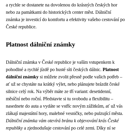
a rychle se dostanete na dovolenou do krásných českých hor
nebo za památkami do historických center měst. Dálniční
známka je investicí do komfortu a efektivity vašeho cestování po
České republice.
Platnost dálniční známky
Dálniční známka v České republice je vaším vstupenkem k
pohodlné a rychlé jízdě po husté síti českých dálnic.
Platnost
dálniční známky
si můžete zvolit přesně podle vašich potřeb –
ať už se chystáte na krátký výlet, nebo plánujete brázdit české
silnice celý rok. Na výběr máte ze tří variant: desetidenní,
měsíční nebo roční. Představte si tu svobodu a flexibilitu –
nasednete do auta a vydáte se vstříc novým zážitkům, ať už vás
zlákají majestátní hory, malebné vesničky, nebo pulzující města.
Dálniční známka vám otevírá bránu k objevování krás České
republiky
a zjednodušuje cestování po celé zemi. Díky ní se