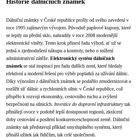
Historie dálničních známek
Dálniční známky v České republice prošly od svého zavedení v
roce 1995 zajímavým vývojem. Původně papírové kupony, které
se lepily na přední sklo, nahradily v roce 2008 modernější
elektronické viněty. Tento krok přinesl řadu výhod, ať už se
jedná o zjednodušení nákupu a kontroly, nebo o snížení
administrativní zátěže.
Elektronický systém dálničních
známek
se stal inspirací pro řadu dalších zemí, které hledaly
efektivní a moderní řešení pro výběr poplatků za užívání dálnic.
Díky výnosům z dálničních známek se podařilo zmodernizovat a
rozšířit síť dálnic a rychlostních silnic v České republice, což
přispělo k rozvoji ekonomiky, cestovního ruchu a zvýšení
bezpečnosti na silnicích.
Investice do dopravní infrastruktury
tak
přinášejí ovoce v podobě lepší dostupnosti regionů, zkrácení
doby cestování a posílení konkurenceschopnosti země. Dálniční
známky tak představují příklad smysluplného systému, který
přináší užitek jak řidičům, tak celé společnosti.