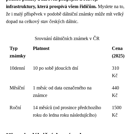
infrastruktury, která prospívá všem řidičům.
Myslete na to,
že i malý příspěvek v podobě dálniční známky může mít velký
dopad na celkový stav českých dálnic.
Srovnání dálničních známek v ČR
Typ
Platnost
Cena
známky
(2025)
10denní
10 po sobě jdoucích dní
310
Kč
Měsíční
1 měsíc od data označeného na
440
známce
Kč
Roční
14 měsíců (od prosince předchozího
1500
roku do ledna roku následujícího)
Kč