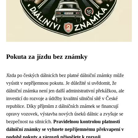
Pokuta za jízdu bez známky
Jízda po českých dálnicích bez platné dálniční známky může
vyústit v nepříjemnou pokutu. Je důležité si uvědomit, že
dálniční známka není jen další administrativní překážkou, ale
investicí do rozvoje a údržby kvalitní silniční sítě v České
republice. Díky příjmům z dálničních známek se financují
opravy vozovek, výstavba nových úseků dálnic a zvyšuje se
bezpečnost na silnicích.
Pravidelnou kontrolou platnosti
dálniční známky se vyhnete nepříjemnému překvapení v
podobě pokuty a zároveň přispějete k rozvoji