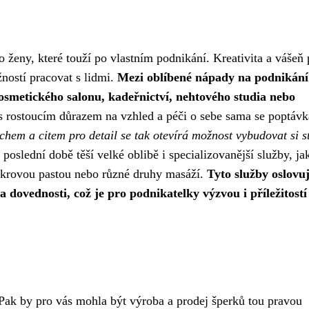
o ženy, které touží po vlastním podnikání. Kreativita a vášeň 
žností pracovat s lidmi.
Mezi oblíbené nápady na podnikání
kosmetického salonu, kadeřnictví, nehtového studia nebo
 s rostoucím důrazem na vzhled a péči o sebe sama se poptávk
hem a citem pro detail se tak otevírá možnost vybudovat si st
oslední době těší velké oblibě i specializovanější služby, ja
ukrovou pastou nebo různé druhy masáží.
Tyto služby oslovuj
 a dovednosti, což je pro podnikatelky výzvou i příležitostí
 Pak by pro vás mohla být výroba a prodej šperků tou pravou