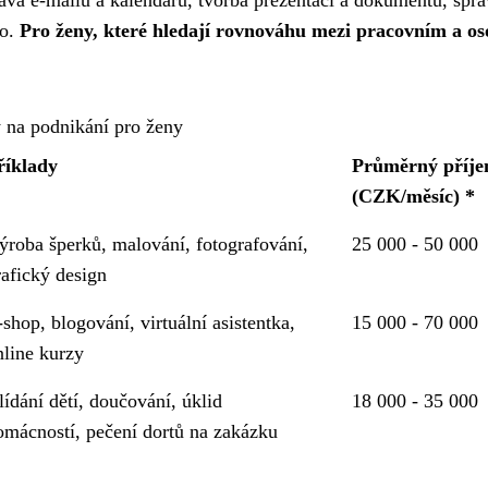
áva e-mailů a kalendářů, tvorba prezentací a dokumentů, sprá
ho.
Pro ženy, které hledají rovnováhu mezi pracovním a o
 na podnikání pro ženy
říklady
Průměrný příj
(CZK/měsíc) *
ýroba šperků, malování, fotografování,
25 000 - 50 000
rafický design
-shop, blogování, virtuální asistentka,
15 000 - 70 000
nline kurzy
lídání dětí, doučování, úklid
18 000 - 35 000
omácností, pečení dortů na zakázku