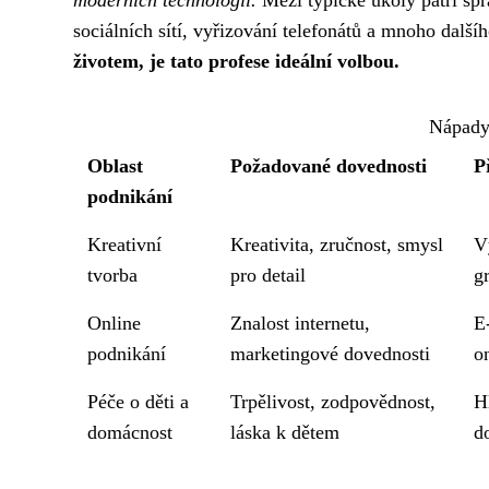
moderních technologií.
Mezi typické úkoly patří spr
sociálních sítí, vyřizování telefonátů a mnoho další
životem, je tato profese ideální volbou.
Nápady
Oblast
Požadované dovednosti
P
podnikání
Kreativní
Kreativita, zručnost, smysl
V
tvorba
pro detail
g
Online
Znalost internetu,
E
podnikání
marketingové dovednosti
o
Péče o děti a
Trpělivost, zodpovědnost,
H
domácnost
láska k dětem
d