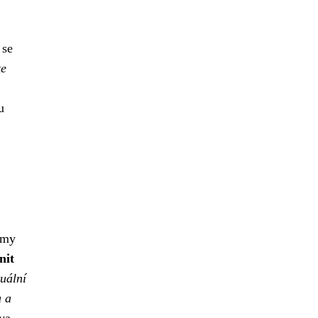
se
te
,
u
rmy
nit
tuální
u a