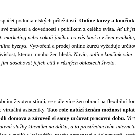
spočet podnikatelských příležitostí.
Online kurzy a koučink
 své znalosti a dovednosti s publikem z celého světa.
Ať už js
t, marketing nebo cokoli jiného, co vás baví a v čem vynikáte
nline byznys.
Vytvoření a prodej online kurzů vyžaduje určito
ezávislost, kterou mnoho žen hledá.
Navíc, online koučink vám
jim dosahovat jejich cílů v různých oblastech života.
ním životem stírají, se stále více žen obrací na flexibilní fo
 virtuální asistentky.
Tato role nabízí ženám možnost uplat
odlí domova a zároveň si samy určovat pracovní dobu.
Vir
ativní služby klientům na dálku, a to prostřednictvím internet