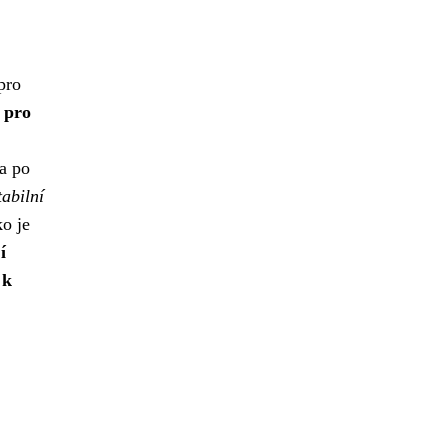
pro
 pro
a po
abilní
ko je
í
 k