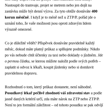
Nastoupit do tramvaje, projet se metrem nebo jen dojít na
zastávku může být denní výzva. Za tyto obtíže dostáváte
400
korun měsíčně
. I když je to méně než u ZTP/P, pořád jde o
uznání toho, že vaše možnosti jsou oproti zdravým lidem
výrazně omezené.
Co je důležité vědět? Příspěvek dostáváte pravidelně každý
měsíc, dokud máte platný průkaz a splňujete podmínky. Nikdo
po vás nebude chtít účtenky za taxi nebo doklady o jízdném.
Jde
o pevnou částku
, se kterou můžete naložit podle svých potřeb –
zaplatit si odvoz k lékaři, koupit jízdenky nebo si domluvit
pravidelnou dopravu.
Rozhodnutí o tom, který průkaz dostanete, není náhodné.
Posudkový lékař pečlivě zhodnotí váš zdravotní stav
a podle
jasně daných kritérií určí, zda máte nárok na ZTP nebo ZTP/P.
Není to jen formální záležitost – od tohoto posudku se pak odvíjí