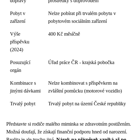
dopravy
prostředky s doprovodem
Pobyt v
Nelze pobírat při trvalém pobytu v
zařízení
pobytovém sociálním zařízení
Výše
400 Kč měsíčně
příspěvku
(2024)
Posuzující
Úřad práce ČR - krajská pobočka
orgán
Kombinace s
Nelze kombinovat s příspěvkem na
jinými dávkami
zvláštní pomůcku (motorové vozidlo)
Trvalý pobyt
Trvalý pobyt na území České republiky
Představte si rodiče malého miminka se zdravotním postižením.
Možná doufají, že získají finanční podporu hned od narození.
Realita je ale trochu jiná.
Nárok na příspěvek vzniká až po