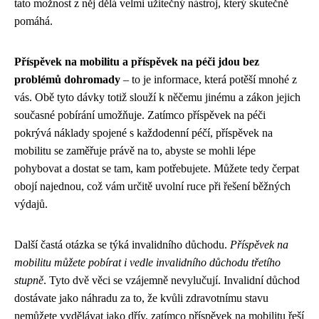
tato možnost z něj dělá velmi užitečný nástroj, který skutečně
pomáhá.
Příspěvek na mobilitu a příspěvek na péči jdou bez
problémů dohromady
– to je informace, která potěší mnohé z
vás. Obě tyto dávky totiž slouží k něčemu jinému a zákon jejich
současné pobírání umožňuje. Zatímco příspěvek na péči
pokrývá náklady spojené s každodenní péčí, příspěvek na
mobilitu se zaměřuje právě na to, abyste se mohli lépe
pohybovat a dostat se tam, kam potřebujete. Můžete tedy čerpat
obojí najednou, což vám určitě uvolní ruce při řešení běžných
výdajů.
Další častá otázka se týká invalidního důchodu.
Příspěvek na
mobilitu můžete pobírat i vedle invalidního důchodu třetího
stupně
. Tyto dvě věci se vzájemně nevylučují. Invalidní důchod
dostávate jako náhradu za to, že kvůli zdravotnímu stavu
nemůžete vydělávat jako dřív, zatímco příspěvek na mobilitu řeší