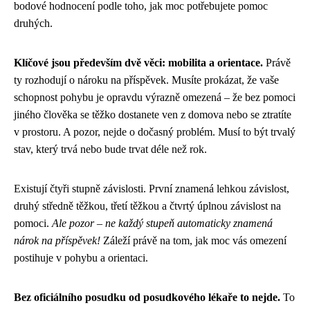
bodové hodnocení podle toho, jak moc potřebujete pomoc
druhých.
Klíčové jsou především dvě věci: mobilita a orientace.
Právě
ty rozhodují o nároku na příspěvek. Musíte prokázat, že vaše
schopnost pohybu je opravdu výrazně omezená – že bez pomoci
jiného člověka se těžko dostanete ven z domova nebo se ztratíte
v prostoru. A pozor, nejde o dočasný problém. Musí to být trvalý
stav, který trvá nebo bude trvat déle než rok.
Existují čtyři stupně závislosti. První znamená lehkou závislost,
druhý středně těžkou, třetí těžkou a čtvrtý úplnou závislost na
pomoci.
Ale pozor – ne každý stupeň automaticky znamená
nárok na příspěvek!
Záleží právě na tom, jak moc vás omezení
postihuje v pohybu a orientaci.
Bez oficiálního posudku od posudkového lékaře to nejde.
To