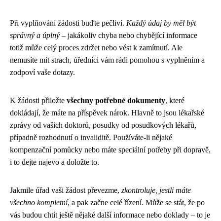
Při vyplňování žádosti buďte pečliví.
Každý údaj by měl být
správný a úplný
– jakákoliv chyba nebo chybějící informace
totiž může celý proces zdržet nebo vést k zamítnutí. Ale
nemusíte mít strach, úředníci vám rádi pomohou s vyplněním a
zodpoví vaše dotazy.
K žádosti přiložte
všechny potřebné dokumenty
, které
dokládají, že máte na příspěvek nárok. Hlavně to jsou lékařské
zprávy od vašich doktorů, posudky od posudkových lékařů,
případně rozhodnutí o invaliditě. Používáte-li nějaké
kompenzační pomůcky nebo máte speciální potřeby při dopravě,
i to dejte najevo a doložte to.
Jakmile úřad vaši žádost převezme,
zkontroluje, jestli máte
všechno kompletní
, a pak začne celé řízení. Může se stát, že po
vás budou chtít ještě nějaké další informace nebo doklady – to je