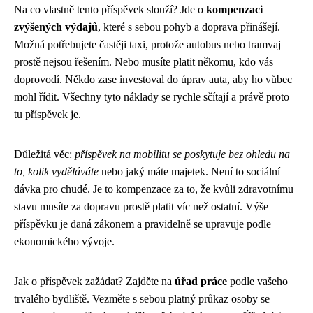
Na co vlastně tento příspěvek slouží? Jde o
kompenzaci
zvýšených výdajů
, které s sebou pohyb a doprava přinášejí.
Možná potřebujete častěji taxi, protože autobus nebo tramvaj
prostě nejsou řešením. Nebo musíte platit někomu, kdo vás
doprovodí. Někdo zase investoval do úprav auta, aby ho vůbec
mohl řídit. Všechny tyto náklady se rychle sčítají a právě proto
tu příspěvek je.
Důležitá věc:
příspěvek na mobilitu se poskytuje bez ohledu na
to, kolik vyděláváte
nebo jaký máte majetek. Není to sociální
dávka pro chudé. Je to kompenzace za to, že kvůli zdravotnímu
stavu musíte za dopravu prostě platit víc než ostatní. Výše
příspěvku je daná zákonem a pravidelně se upravuje podle
ekonomického vývoje.
Jak o příspěvek zažádat? Zajděte na
úřad práce
podle vašeho
trvalého bydliště. Vezměte s sebou platný průkaz osoby se