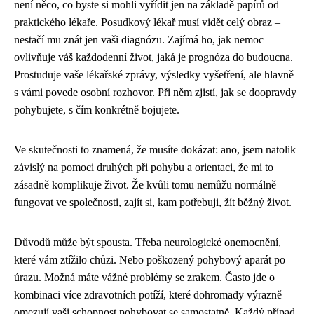
není něco, co byste si mohli vyřídit jen na základě papírů od
praktického lékaře. Posudkový lékař musí vidět celý obraz –
nestačí mu znát jen vaši diagnózu. Zajímá ho, jak nemoc
ovlivňuje váš každodenní život, jaká je prognóza do budoucna.
Prostuduje vaše lékařské zprávy, výsledky vyšetření, ale hlavně
s vámi povede osobní rozhovor. Při něm zjistí, jak se doopravdy
pohybujete, s čím konkrétně bojujete.
Ve skutečnosti to znamená, že musíte dokázat: ano, jsem natolik
závislý na pomoci druhých při pohybu a orientaci, že mi to
zásadně komplikuje život. Že kvůli tomu nemůžu normálně
fungovat ve společnosti, zajít si, kam potřebuji, žít běžný život.
Důvodů může být spousta. Třeba neurologické onemocnění,
které vám ztížilo chůzi. Nebo poškozený pohybový aparát po
úrazu. Možná máte vážné problémy se zrakem. Často jde o
kombinaci více zdravotních potíží, které dohromady výrazně
omezují vaši schopnost pohybovat se samostatně. Každý případ