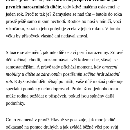
prvních narozeninách dítěte
, tedy když malému oslavenci je
jeden rok. Proč to tak je? Zamyslete se nad tím – batole do roka
prostě ještě samo nikam nechodí. Rodiče ho nosí v náručí, vozí
v kočárku, zkrátka jeho pohyb je zcela v jejich rukou. V tomto
věku by příspěvek vlastně ani nedával smysl.
Situace se ale mění, jakmile dítě oslaví první narozeniny. Zdravé
děti začínají chodit, prozkoumávat svět kolem sebe, stávají se
samostatnějšími. A právě tady přichází moment, kdy
omezení
mobility u dítěte se zdravotním postižením začína hrát zásadní
roli
. Když ostatní děti běhají po hřišti, vaše dítě možná potřebuje
speciální pomůcky nebo doprovod. Proto už od jednoho roku
může rodina požádat o příspěvek, pokud jsou splněny další
podmínky.
Co to znamená v praxi? Hlavně se posuzuje, jak moc je dítě
odkázané na pomoc druhých a jak zvládá běžné věci pro svůj