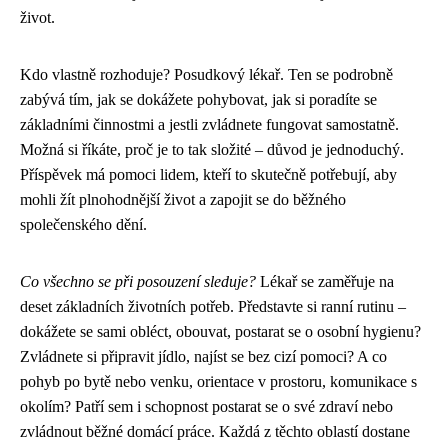
život.
Kdo vlastně rozhoduje? Posudkový lékař. Ten se podrobně
zabývá tím, jak se dokážete pohybovat, jak si poradíte se
základními činnostmi a jestli zvládnete fungovat samostatně.
Možná si říkáte, proč je to tak složité – důvod je jednoduchý.
Příspěvek má pomoci lidem, kteří to skutečně potřebují, aby
mohli žít plnohodnější život a zapojit se do běžného
společenského dění.
Co všechno se při posouzení sleduje?
Lékař se zaměřuje na
deset základních životních potřeb. Představte si ranní rutinu –
dokážete se sami obléct, obouvat, postarat se o osobní hygienu?
Zvládnete si připravit jídlo, najíst se bez cizí pomoci? A co
pohyb po bytě nebo venku, orientace v prostoru, komunikace s
okolím? Patří sem i schopnost postarat se o své zdraví nebo
zvládnout běžné domácí práce. Každá z těchto oblastí dostane