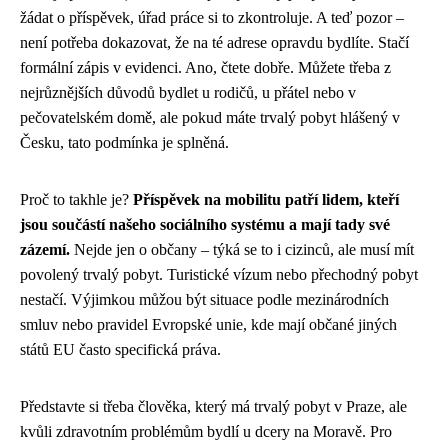
žádat o příspěvek, úřad práce si to zkontroluje. A teď pozor –
není potřeba dokazovat, že na té adrese opravdu bydlíte. Stačí
formální zápis v evidenci. Ano, čtete dobře. Můžete třeba z
nejrůznějších důvodů bydlet u rodičů, u přátel nebo v
pečovatelském domě, ale pokud máte trvalý pobyt hlášený v
Česku, tato podmínka je splněná.
Proč to takhle je?
Příspěvek na mobilitu patří lidem, kteří
jsou součástí našeho sociálního systému a mají tady své
zázemí.
Nejde jen o občany – týká se to i cizinců, ale musí mít
povolený trvalý pobyt. Turistické vízum nebo přechodný pobyt
nestačí. Výjimkou můžou být situace podle mezinárodních
smluv nebo pravidel Evropské unie, kde mají občané jiných
států EU často specifická práva.
Představte si třeba člověka, který má trvalý pobyt v Praze, ale
kvůli zdravotním problémům bydlí u dcery na Moravě. Pro