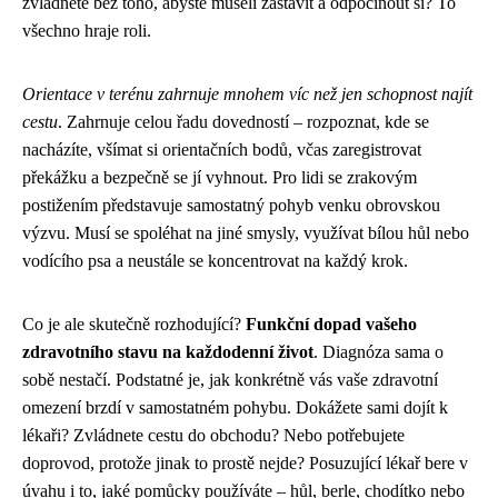
zvládnete bez toho, abyste museli zastavit a odpočinout si? To
všechno hraje roli.
Orientace v terénu zahrnuje mnohem víc než jen schopnost najít
cestu
. Zahrnuje celou řadu dovedností – rozpoznat, kde se
nacházíte, všímat si orientačních bodů, včas zaregistrovat
překážku a bezpečně se jí vyhnout. Pro lidi se zrakovým
postižením představuje samostatný pohyb venku obrovskou
výzvu. Musí se spoléhat na jiné smysly, využívat bílou hůl nebo
vodícího psa a neustále se koncentrovat na každý krok.
Co je ale skutečně rozhodující?
Funkční dopad vašeho
zdravotního stavu na každodenní život
. Diagnóza sama o
sobě nestačí. Podstatné je, jak konkrétně vás vaše zdravotní
omezení brzdí v samostatném pohybu. Dokážete sami dojít k
lékaři? Zvládnete cestu do obchodu? Nebo potřebujete
doprovod, protože jinak to prostě nejde? Posuzující lékař bere v
úvahu i to, jaké pomůcky používáte – hůl, berle, chodítko nebo