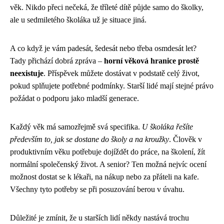
věk. Nikdo přeci nečeká, že tříleté dítě půjde samo do školky,
ale u sedmiletého školáka už je situace jiná.
A co když je vám padesát, šedesát nebo třeba osmdesát let?
Tady přichází dobrá zpráva –
horní věková hranice prostě
neexistuje
. Příspěvek můžete dostávat v podstatě celý život,
pokud splňujete potřebné podmínky. Starší lidé mají stejné právo
požádat o podporu jako mladší generace.
Každý věk má samozřejmě svá specifika.
U školáka řešíte
především to, jak se dostane do školy a na kroužky
. Člověk v
produktivním věku potřebuje dojíždět do práce, na školení, žít
normální společenský život. A senior? Ten možná nejvíc ocení
možnost dostat se k lékaři, na nákup nebo za přáteli na kafe.
Všechny tyto potřeby se při posuzování berou v úvahu.
Důležité je zmínit, že u starších lidí někdy nastává trochu