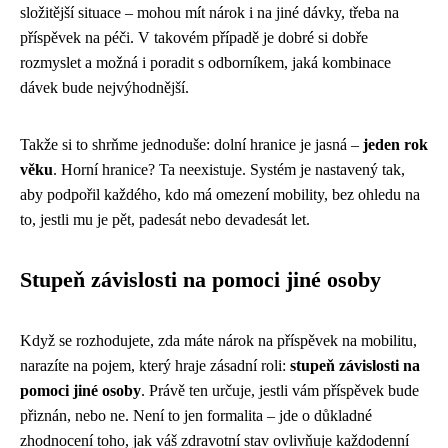
složitější situace – mohou mít nárok i na jiné dávky, třeba na
příspěvek na péči. V takovém případě je dobré si dobře
rozmyslet a možná i poradit s odborníkem, jaká kombinace
dávek bude nejvýhodnější.
Takže si to shrňme jednoduše: dolní hranice je jasná –
jeden rok
věku
. Horní hranice? Ta neexistuje. Systém je nastavený tak,
aby podpořil každého, kdo má omezení mobility, bez ohledu na
to, jestli mu je pět, padesát nebo devadesát let.
Stupeň závislosti na pomoci jiné osoby
Když se rozhodujete, zda máte nárok na příspěvek na mobilitu,
narazíte na pojem, který hraje zásadní roli:
stupeň závislosti na
pomoci jiné osoby
. Právě ten určuje, jestli vám příspěvek bude
přiznán, nebo ne. Není to jen formalita – jde o důkladné
zhodnocení toho, jak váš zdravotní stav ovlivňuje každodenní