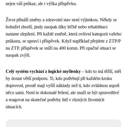
nejen váš průkaz, ale i výška příspěvku.
Život přináší změny a zdravotní stav není výjimkou. Někdy se
bohužel zhorší, jindy naopak díky léčbě nebo rehabilitaci
nastane zlepšení. Při každé změně, která ovlivní kategorii vašeho
průkazu, se upraví i příspěvek. Když například přejdete z ZTP/P
na ZTP, příspěvek se sníží na 400 korun. Při opačné situaci se
naopak zvýší.
Celý systém vychází z logické myšlenky
– kdo to má těžší, měl
by dostat větší podporu. Ti, kdo potřebují při každém kroku
doprovod, prostě mají vyšší náklady než ti, kdo zvládnou aspoň
něco sami. Není to dokonalé řešení, ale snaží se být spravedlivé
a reagovat na skutečné potřeby lidí v různých životních
situacích.