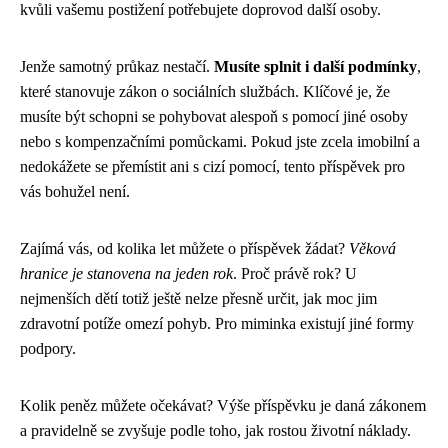
kvůli vašemu postižení potřebujete doprovod další osoby.
Jenže samotný průkaz nestačí.
Musíte splnit i další podmínky
,
které stanovuje zákon o sociálních službách. Klíčové je, že
musíte být schopni se pohybovat alespoň s pomocí jiné osoby
nebo s kompenzačními pomůckami. Pokud jste zcela imobilní a
nedokážete se přemístit ani s cizí pomocí, tento příspěvek pro
vás bohužel není.
Zajímá vás, od kolika let můžete o příspěvek žádat?
Věková
hranice je stanovena na jeden rok
. Proč právě rok? U
nejmenších dětí totiž ještě nelze přesně určit, jak moc jim
zdravotní potíže omezí pohyb. Pro miminka existují jiné formy
podpory.
Kolik peněz můžete očekávat? Výše příspěvku je daná zákonem
a pravidelně se zvyšuje podle toho, jak rostou životní náklady.