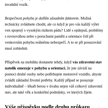
invalidní vozík.
Bezpečnost pohybu je dalším zásadním faktorem
. Možná
technicky zvládnete chodit, ale co když je pro vás každý výlet
ven spojený s vysokým rizikem pádu? Lidé s epilepsií, problémy
s rovnováhou nebo s poruchami paměti a orientace čelí při
venkovním pohybu reálnému nebezpečí. A to se při posuzování
musí zohlednit.
Příspěvek na mobilitu dostanete tehdy, když
vás zdravotní stav
natolik omezuje v pohybu a orientaci
, že jste závislí na
pomoci druhé osoby nebo potřebujete motorové vozidlo, abyste
zvládli základní životní potřeby. Každý případ se posuzuje
individuálně – lékaři berou v úvahu nejen váš celkový zdravotní
stav, ale také věk a konkrétní podmínky, ve kterých žijete.
Výše příspěvku podle druhu průkazu