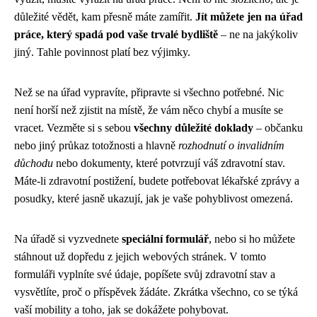
důležité vědět, kam přesně máte zamířit.
Jít můžete jen na úřad
práce, který spadá pod vaše trvalé bydliště
– ne na jakýkoliv
jiný. Tahle povinnost platí bez výjimky.
Než se na úřad vypravíte, připravte si všechno potřebné. Nic
není horší než zjistit na místě, že vám něco chybí a musíte se
vracet. Vezměte si s sebou
všechny důležité doklady
– občanku
nebo jiný průkaz totožnosti a hlavně
rozhodnutí o invalidním
důchodu
nebo dokumenty, které potvrzují váš zdravotní stav.
Máte-li zdravotní postižení, budete potřebovat lékařské zprávy a
posudky, které jasně ukazují, jak je vaše pohyblivost omezená.
Na úřadě si vyzvednete
speciální formulář
, nebo si ho můžete
stáhnout už dopředu z jejich webových stránek. V tomto
formuláři vyplníte své údaje, popíšete svůj zdravotní stav a
vysvětlíte, proč o příspěvek žádáte. Zkrátka všechno, co se týká
vaší mobility a toho, jak se dokážete pohybovat.