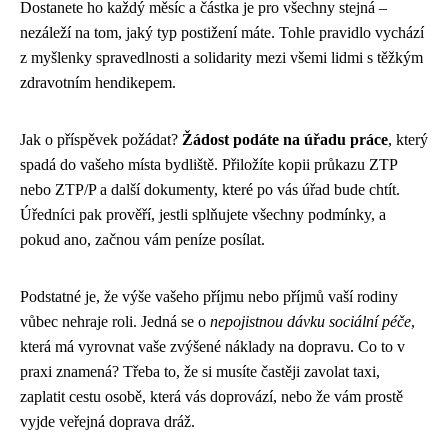
Dostanete ho každý měsíc a částka je pro všechny stejná –
nezáleží na tom, jaký typ postižení máte. Tohle pravidlo vychází
z myšlenky spravedlnosti a solidarity mezi všemi lidmi s těžkým
zdravotním hendikepem.
Jak o příspěvek požádat?
Žádost podáte na úřadu práce
, který
spadá do vašeho místa bydliště. Přiložíte kopii průkazu ZTP
nebo ZTP/P a další dokumenty, které po vás úřad bude chtít.
Úředníci pak prověří, jestli splňujete všechny podmínky, a
pokud ano, začnou vám peníze posílat.
Podstatné je, že výše vašeho příjmu nebo příjmů vaší rodiny
vůbec nehraje roli. Jedná se o
nepojistnou dávku sociální péče
,
která má vyrovnat vaše zvýšené náklady na dopravu. Co to v
praxi znamená? Třeba to, že si musíte častěji zavolat taxi,
zaplatit cestu osobě, která vás doprovází, nebo že vám prostě
vyjde veřejná doprava dráž.