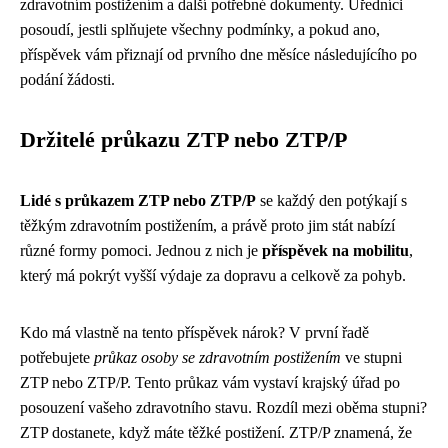
zdravotním postižením a další potřebné dokumenty. Úředníci
posoudí, jestli splňujete všechny podmínky, a pokud ano,
příspěvek vám přiznají od prvního dne měsíce následujícího po
podání žádosti.
Držitelé průkazu ZTP nebo ZTP/P
Lidé s průkazem ZTP nebo ZTP/P
se každý den potýkají s
těžkým zdravotním postižením, a právě proto jim stát nabízí
různé formy pomoci. Jednou z nich je
příspěvek na mobilitu
,
který má pokrýt vyšší výdaje za dopravu a celkově za pohyb.
Kdo má vlastně na tento příspěvek nárok? V první řadě
potřebujete
průkaz osoby se zdravotním postižením
ve stupni
ZTP nebo ZTP/P. Tento průkaz vám vystaví krajský úřad po
posouzení vašeho zdravotního stavu. Rozdíl mezi oběma stupni?
ZTP dostanete, když máte těžké postižení. ZTP/P znamená, že