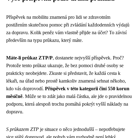
Příspěvek na mobilitu znamená pro lidi se zdravotním
postižením skutečnou pomoc při zvládání každodenních výdajů
za dopravu. Kolik peněz vám vlastně přijde na účet? To závisí
především na typu průkazu, který máte.
Máte-li průkaz ZTP/P
, dostanete nejvyšší příspěvek. Proč?
Protože tento průkaz ukazuje, že bez pomoci druhé osoby se
prakticky neobejdete. Zkuste si představit, že každá cesta k
lékaři, na úřad nebo prostě kamkoliv znamená sehnat někoho,
kdo vás doprovodí.
Příspěvek v této kategorii činí 550 korun
měsíčně
. Může se to zdát jako malá částka, ale jde o pravidelnou
podporu, která alespoň trochu pomáhá pokrýt vyšší náklady na
dopravu.
S průkazem ZTP
je situace o něco jednodušší – nepotřebujete
sice stálý doprovod, ale pohyb vám rozhodně není lehký.