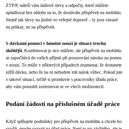
ZTP/P, náleží vám daňové slevy a odpočty, které můžete
uplatňovat bez ohledu na to, že dostáváte příspěvek na mobilitu.
Stejně tak slevy na jízdné ve veřejné dopravě – ty jsou vázané
na průkaz, ne na příspěvek.
S dávkami pomoci v hmotné nouzi je situace trochu
složitější
. Kombinovat je sice můžete, ale příspěvek na mobilitu
se započítává do vašich příjmů při posuzování nároku na pomoc
v nouzi. To může v některých případech znamenat, že dostanete
nižší dávku, nebo že na ni nebudete mít nárok vůbec. Pokud jste
v takové situaci, určitě si promluvte s pracovníky úřadu práce,
aby vám pomohli zorientovat se ve všech možnostech.
Podání žádosti na příslušném úřadě práce
Když splňujete podmínky pro příspěvek na mobilitu a chcete ho
využít, musíte vyrazit na úřad práce. Není to nic složitého, ale je