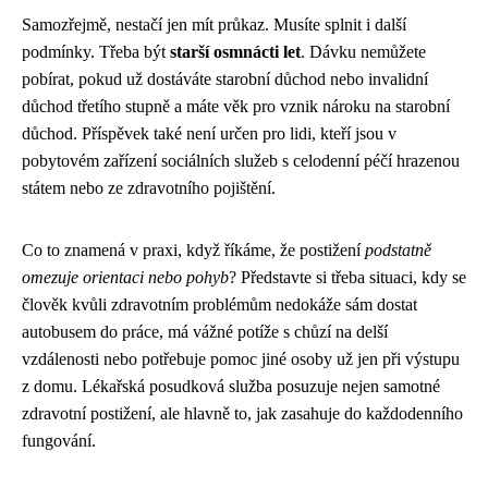
Samozřejmě, nestačí jen mít průkaz. Musíte splnit i další
podmínky. Třeba být
starší osmnácti let
. Dávku nemůžete
pobírat, pokud už dostáváte starobní důchod nebo invalidní
důchod třetího stupně a máte věk pro vznik nároku na starobní
důchod. Příspěvek také není určen pro lidi, kteří jsou v
pobytovém zařízení sociálních služeb s celodenní péčí hrazenou
státem nebo ze zdravotního pojištění.
Co to znamená v praxi, když říkáme, že postižení
podstatně
omezuje orientaci nebo pohyb
? Představte si třeba situaci, kdy se
člověk kvůli zdravotním problémům nedokáže sám dostat
autobusem do práce, má vážné potíže s chůzí na delší
vzdálenosti nebo potřebuje pomoc jiné osoby už jen při výstupu
z domu. Lékařská posudková služba posuzuje nejen samotné
zdravotní postižení, ale hlavně to, jak zasahuje do každodenního
fungování.