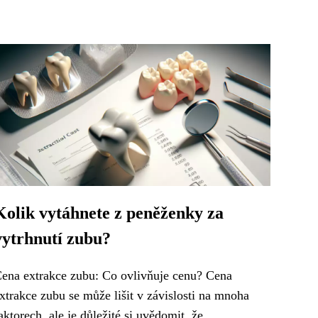
Kolik vytáhnete z peněženky za
vytrhnutí zubu?
ena extrakce zubu: Co ovlivňuje cenu? Cena
xtrakce zubu se může lišit v závislosti na mnoha
aktorech, ale je důležité si uvědomit, že...