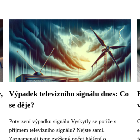
,
Výpadek televizního signálu dnes: Co
se děje?
Potvrzení výpadku signálu Vyskytly se potíže s
C
příjmem televizního signálu? Nejste sami.
e
Zaznamenali jsme zvýšený počet hlášení o...
f