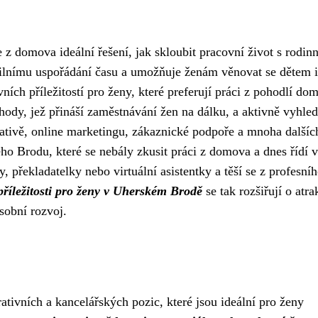
 domova ideální řešení, jak skloubit pracovní život s rodin
bilnímu uspořádání času a umožňuje ženám věnovat se dětem i
ích příležitostí pro ženy, které preferují práci z pohodlí do
ody, jež přináší zaměstnávání žen na dálku, a aktivně vyhled
rativě, online marketingu, zákaznické podpoře a mnoha dalšíc
o Brodu, které se nebály zkusit práci z domova a dnes řídí v
, překladatelky nebo virtuální asistentky a těší se z profesní
příležitosti pro ženy v Uherském Brodě
se tak rozšiřují o atra
osobní rozvoj.
tivních a kancelářských pozic, které jsou ideální pro ženy