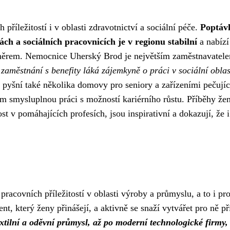
říležitostí i v oblasti zdravotnictví a sociální péče.
Poptáv
ch a sociálních pracovnicích je v regionu stabilní
a nabízí
měrem. Nemocnice Uherský Brod je největším zaměstnavatel
 zaměstnání s benefity láká zájemkyně o práci v sociální oblast
pyšní také několika domovy pro seniory a zařízeními pečujíc
m smysluplnou práci s možností kariérního růstu. Příběhy žen
 v pomáhajících profesích, jsou inspirativní a dokazují, že i
acovních příležitostí v oblasti výroby a průmyslu, a to i pro
t, který ženy přinášejí, a aktivně se snaží vytvářet pro ně př
extilní a oděvní průmysl, až po moderní technologické firmy,