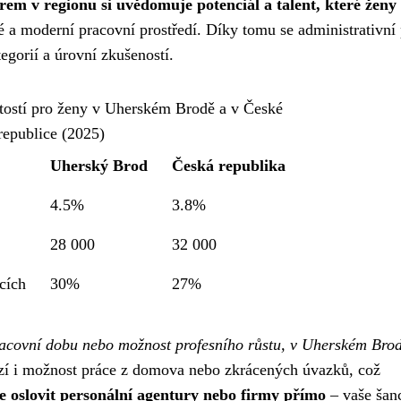
em v regionu si uvědomuje potenciál a talent, které ženy
né a moderní pracovní prostředí. Díky tomu se administrativní
egorií a úrovní zkušeností.
itostí pro ženy v Uherském Brodě a v České
republice (2025)
Uherský Brod
Česká republika
4.5%
3.8%
28 000
32 000
cích
30%
27%
 pracovní dobu nebo možnost profesního růstu, v Uherském Bro
í i možnost práce z domova nebo zkrácených úvazků, což
e oslovit personální agentury nebo firmy přímo
– vaše šan