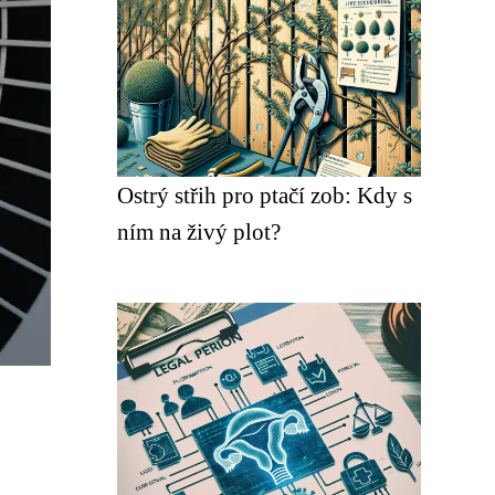
Ostrý střih pro ptačí zob: Kdy s
ním na živý plot?