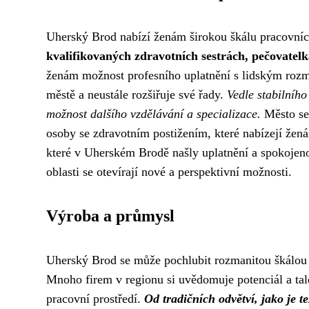
Uherský Brod nabízí ženám širokou škálu pracovních p
kvalifikovaných zdravotních sestrách, pečovatelká
ženám možnost profesního uplatnění s lidským roz
městě a neustále rozšiřuje své řady.
Vedle stabilního
možnost dalšího vzdělávání a specializace.
Město se 
osoby se zdravotním postižením, které nabízejí žená
které v Uherském Brodě našly uplatnění a spokojenost
oblasti se otevírají nové a perspektivní možnosti.
Výroba a průmysl
Uherský Brod se může pochlubit rozmanitou škálou pr
Mnoho firem v regionu si uvědomuje potenciál a talen
pracovní prostředí.
Od tradičních odvětví, jako je t