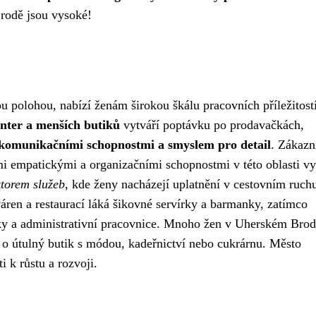
Brodě jsou vysoké!
ou polohou, nabízí ženám širokou škálu pracovních příležitost
nter a menších butiků
vytváří poptávku po prodavačkách,
 komunikačními schopnostmi a smyslem pro detail
. Zákazn
mi empatickými a organizačními schopnostmi v této oblasti vy
ktorem služeb
, kde ženy nacházejí uplatnění v cestovním ruch
váren a restaurací láká šikovné servírky a barmanky, zatímco
entky a administrativní pracovnice. Mnoho žen v Uherském Bro
á o útulný butik s módou, kadeřnictví nebo cukrárnu. Město
i k růstu a rozvoji.