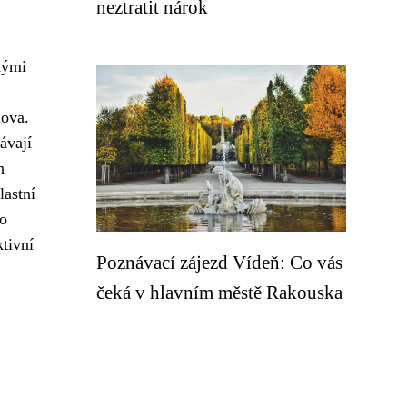
neztratit nárok
nými
mova.
ávají
h
lastní
ho
ktivní
Poznávací zájezd Vídeň: Co vás
čeká v hlavním městě Rakouska