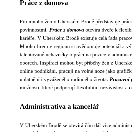
Práce z domova
Pro mnoho žen v Uherském Brodě představuje práce z
povinnostmi.
Práce z domova
otevírá dveře k flexi
kariéře. V Uherském Brodě existuje celá řada pracovn
Mnoho firem v regionu si uvědomuje potenciál a výh
talentované uchazečky o práci na pozice v administ
oborech. Inspirací mohou být příběhy žen z Uherskéh
online podnikání, pracují na volné noze jako grafičky
uplatnění i vyváženého rodinného života.
Pracovní 
možnosti, které podporují flexibilitu, nezávislost a 
Administrativa a kancelář
V Uherském Brodě se otevírá čím dál více administra