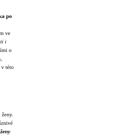
ka po
em ve
i i
ími o
,
 v této
 ženy.
íznivé
 ženy