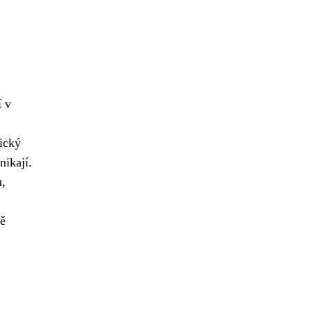
í v
ický
nikají.
u,
dě