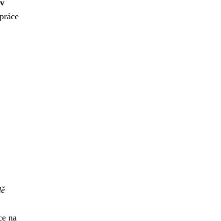
 v
 práce
dě
ce na