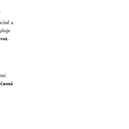
í
cíně a
pšuje
vot.
tní
včasná