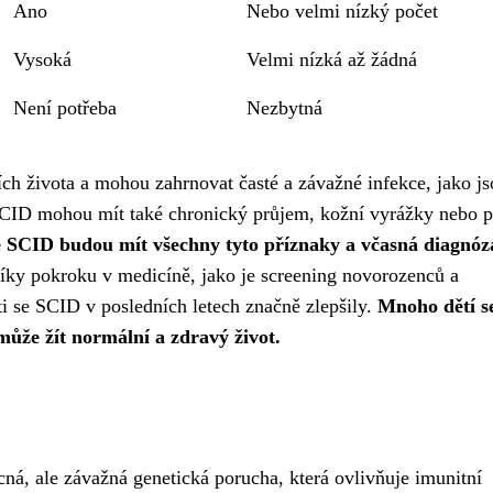
Ano
Nebo velmi nízký počet
Vysoká
Velmi nízká až žádná
Není potřeba
Nezbytná
ch života a mohou zahrnovat časté a závažné infekce, jako js
e SCID mohou mít také chronický průjem, kožní vyrážky nebo 
 se SCID budou mít všechny tyto příznaky a včasná diagnóz
ky pokroku v medicíně, jako je screening novorozenců a
i se SCID v posledních letech značně zlepšily.
Mnoho dětí s
může žít normální a zdravý život.
á, ale závažná genetická porucha, která ovlivňuje imunitní