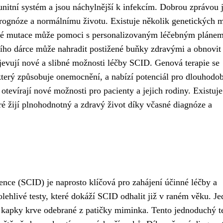
nitní systém a jsou náchylnější k infekcím. Dobrou zprávou j
prognóze a normálnímu životu. Existuje několik genetických m
ické mutace může pomoci s personalizovaným léčebným plánem
ního dárce může nahradit postižené buňky zdravými a obnovit
jevují nové a slibné možnosti léčby SCID. Genová terapie se
terý způsobuje onemocnění, a nabízí potenciál pro dlouhodo
tevírají nové možnosti pro pacienty a jejich rodiny. Existuje
ré žijí plnohodnotný a zdravý život díky včasné diagnóze a
nce (SCID) je naprosto klíčová pro zahájení účinné léčby a
polehlivé testy, které dokáží SCID odhalit již v raném věku. J
z kapky krve odebrané z patičky miminka. Tento jednoduchý t