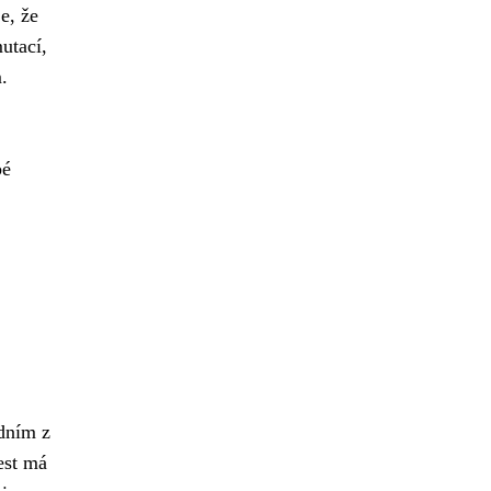
e, že
utací,
.
bé
edním z
est má