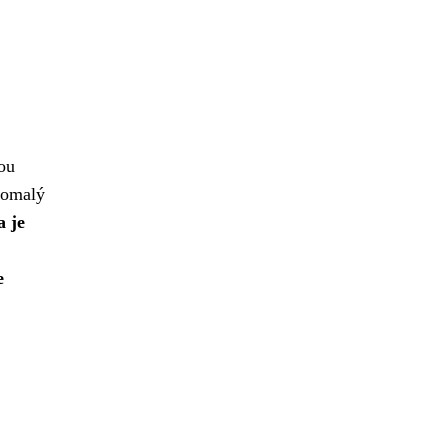
ou
pomalý
a je
e