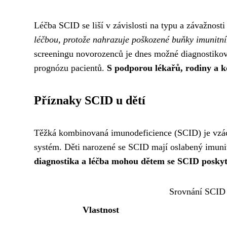
Léčba SCID se liší v závislosti na typu a závažnos
léčbou, protože nahrazuje poškozené buňky imunitn
screeningu novorozenců je dnes možné diagnostikov
prognózu pacientů.
S podporou lékařů, rodiny a k
Příznaky SCID u dětí
Těžká kombinovaná imunodeficience (SCID) je vzácn
systém. Děti narozené se SCID mají oslabený imunit
diagnostika a léčba mohou dětem se SCID poskyt
Srovnání SCID
Vlastnost