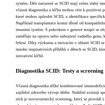
systém. Děti narozené se SCID mají velmi slabý imu
včasná diagnostika a léčba mohou vést k pozitivní 
které mohou způsobit SCID, a identifikace specif
Například transplantace kostní dřeně od kompatibil
imunitní systém. S pokrokem v genové terapii se ob
zaměřuje na opravu nebo nahrazení vadného genu, k
řešení. Díky výzkumu a inovacím v oblasti SCID se o
mnoho inspirativních příběhů o dětech se SCID, kte
inovativní léčbě.
Diagnostika SCID: Testy a screening
Včasná diagnostika těžké kombinované imunodeficie
zajištění zdravého vývoje dítěte. Naštěstí existují s
nich je novorozenecký screening, který se provádí 