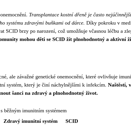
ti onemocnění.
Transplantace kostní dřeně je často nejúčinnějš
ího systému zdravými buňkami od dárce.
Díky pokroku v medi
at SCID brzy po narození, což umožňuje včasnou léčbu a zle
omunity mohou děti se SCID žít plnohodnotný a aktivní ži
é, ale závažné genetické onemocnění, které ovlivňuje imuni
ní systém, který je činí náchylnějšími k infekcím.
Naštěstí, 
nout šanci na zdravý a plnohodnotný život.
 s běžným imunitním systémem
Zdravý imunitní systém
SCID