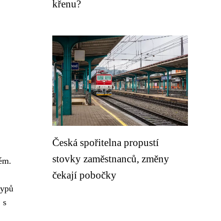
křenu?
Česká spořitelna propustí
stovky zaměstnanců, změny
ém.
čekají pobočky
typů
 s