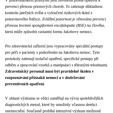
V potravinářském průmyslu jsou zavedena přísná opatření k
prevenci přenosu prionových chorob. To zahrnuje důkladnou
kontrolu jatečních zvířat a vyloučení rizikových tkání z
potravinového řetězce.
Zvláštní pozornost je věnována prevenci
přenosu bovinní spongiformní encefalopatie (BSE) na člověka
,
která může způsobit variantní formu Jakobovy nemoci.
Pro zdravotnická zařízení jsou vypracovány speciální postupy
pro péči o pacienty s podezřením na Jakobovu nemoc. Tyto
protokoly zahrnují izolační opatření, specifické postupy při
odběru a zpracování vzorků a manipulaci s tělesnými tekutinami.
Zdravotnický personál musí být pravidelně školen v
rozpoznávání příznaků nemoci a v dodržování
preventivních opatření
.
V oblasti výzkumu se vědci zaměřují na vývoj spolehlivějších
diagnostických metod, které by umožnily včasnou detekci
onemocnění. Současně probíhá intenzivní výzkum možností