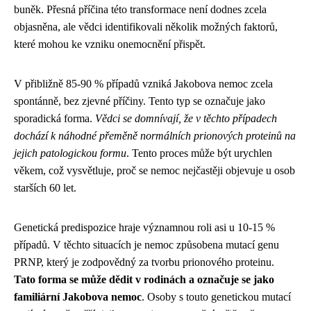
buněk. Přesná příčina této transformace není dodnes zcela
objasněna, ale vědci identifikovali několik možných faktorů,
které mohou ke vzniku onemocnění přispět.
V přibližně 85-90 % případů vzniká Jakobova nemoc zcela
spontánně, bez zjevné příčiny. Tento typ se označuje jako
sporadická forma.
Vědci se domnívají, že v těchto případech
dochází k náhodné přeměně normálních prionových proteinů na
jejich patologickou formu
. Tento proces může být urychlen
věkem, což vysvětluje, proč se nemoc nejčastěji objevuje u osob
starších 60 let.
Genetická predispozice hraje významnou roli asi u 10-15 %
případů. V těchto situacích je nemoc způsobena mutací genu
PRNP, který je zodpovědný za tvorbu prionového proteinu.
Tato forma se může dědit v rodinách a označuje se jako
familiární Jakobova nemoc
. Osoby s touto genetickou mutací