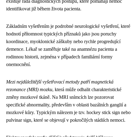
existuje řada diagnostických postupů, které pomáhají nemoc
identifikovat již během života pacienta.
Základním vyšetřením je podrobné neurologické vyšetření, které
hodnotí přítomnost typických příznaků jako jsou poruchy
koordinace, myoklonické záškuby nebo rychle progredující
demence. Lékař se zaměřuje také na anamnézu pacienta a
rodinnou historii, zejména v případech familiární formy
onemocnění.
Mezi nejdůležitější vyšetřovací metody patří magnetická
rezonance (MRI) mozku
, která může odhalit charakteristické
změny mozkové tkáně. Na MRI snímcích lze pozorovat
specifické abnormality, především v oblasti bazálních ganglií a
mozkové kůry. Typickým nálezem je tzv. hockey stick sign nebo
pulvinar sign, které se objevují v pokročilých stádiích nemoci.