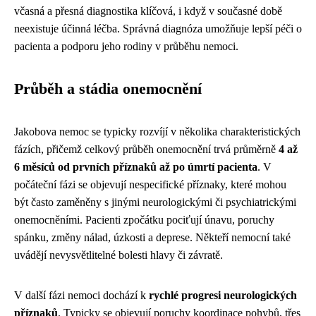
včasná a přesná diagnostika klíčová, i když v současné době
neexistuje účinná léčba. Správná diagnóza umožňuje lepší péči o
pacienta a podporu jeho rodiny v průběhu nemoci.
Průběh a stádia onemocnění
Jakobova nemoc se typicky rozvíjí v několika charakteristických
fázích, přičemž celkový průběh onemocnění trvá průměrně
4 až
6 měsíců od prvních příznaků až po úmrtí pacienta
. V
počáteční fázi se objevují nespecifické příznaky, které mohou
být často zaměněny s jinými neurologickými či psychiatrickými
onemocněními. Pacienti zpočátku pociťují únavu, poruchy
spánku, změny nálad, úzkosti a deprese. Někteří nemocní také
uvádějí nevysvětlitelné bolesti hlavy či závratě.
V další fázi nemoci dochází k
rychlé progresi neurologických
příznaků
. Typicky se objevují poruchy koordinace pohybů, třes