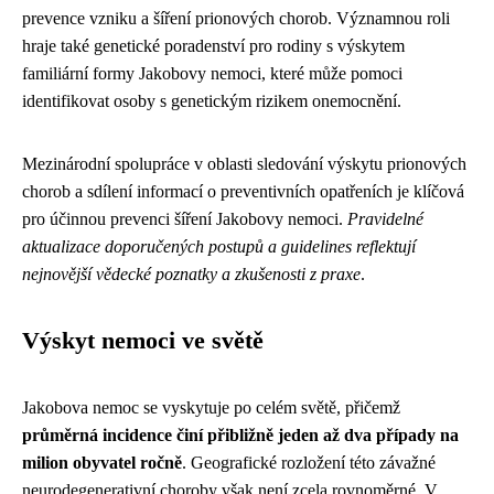
prevence vzniku a šíření prionových chorob. Významnou roli
hraje také genetické poradenství pro rodiny s výskytem
familiární formy Jakobovy nemoci, které může pomoci
identifikovat osoby s genetickým rizikem onemocnění.
Mezinárodní spolupráce v oblasti sledování výskytu prionových
chorob a sdílení informací o preventivních opatřeních je klíčová
pro účinnou prevenci šíření Jakobovy nemoci.
Pravidelné
aktualizace doporučených postupů a guidelines reflektují
nejnovější vědecké poznatky a zkušenosti z praxe
.
Výskyt nemoci ve světě
Jakobova nemoc se vyskytuje po celém světě, přičemž
průměrná incidence činí přibližně jeden až dva případy na
milion obyvatel ročně
. Geografické rozložení této závažné
neurodegenerativní choroby však není zcela rovnoměrné. V