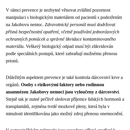
V rámci prevence je nezbytné věnovat zvláštní pozornost
manipulaci s biologickým materiálem od pacientů s podezřením
na Jakobovu nemoc.
Zdravotnický personál musí dodržovat
přísná bezpečnostní opatření, včetně používání jednorázových
ochranných pomůcek a správné likvidace kontaminovaného
materiálu
. Veškerý biologický odpad musí být zlikvidován
podle speciálních postupů, které zabraňují možnému přenosu
prionů.
Důležitým aspektem prevence je také kontrola dárcovství krve a
orgánů.
Osoby s rizikovými faktory nebo rodinnou
anamnézou Jakobovy nemoci jsou vyloučeny z dárcovství
.
Stejně tak je nutné pečlivě sledovat příjemce lidských hormonů a
transplantátů, zejména tvrdé mozkové pleny, která byla v
minulosti identifikována jako možný zdroj přenosu onemocnění.