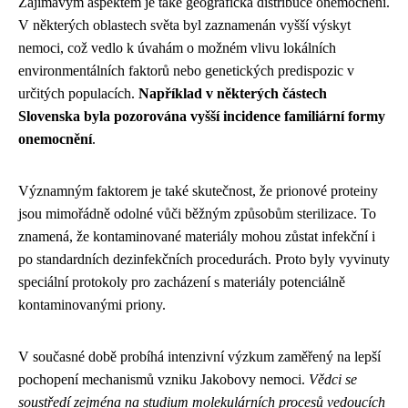
Zajímavým aspektem je také geografická distribuce onemocnění.
V některých oblastech světa byl zaznamenán vyšší výskyt
nemoci, což vedlo k úvahám o možném vlivu lokálních
environmentálních faktorů nebo genetických predispozic v
určitých populacích.
Například v některých částech
Slovenska byla pozorována vyšší incidence familiární formy
onemocnění
.
Významným faktorem je také skutečnost, že prionové proteiny
jsou mimořádně odolné vůči běžným způsobům sterilizace. To
znamená, že kontaminované materiály mohou zůstat infekční i
po standardních dezinfekčních procedurách. Proto byly vyvinuty
speciální protokoly pro zacházení s materiály potenciálně
kontaminovanými priony.
V současné době probíhá intenzivní výzkum zaměřený na lepší
pochopení mechanismů vzniku Jakobovy nemoci.
Vědci se
soustředí zejména na studium molekulárních procesů vedoucích