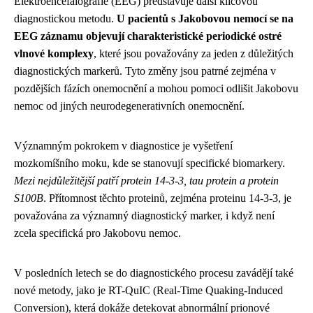
Elektroencefalografie (EEG) představuje další klíčovou
diagnostickou metodu.
U pacientů s Jakobovou nemocí se na
EEG záznamu objevují charakteristické periodické ostré
vlnové komplexy
, které jsou považovány za jeden z důležitých
diagnostických markerů. Tyto změny jsou patrné zejména v
pozdějších fázích onemocnění a mohou pomoci odlišit Jakobovu
nemoc od jiných neurodegenerativních onemocnění.
Významným pokrokem v diagnostice je vyšetření
mozkomíšního moku, kde se stanovují specifické biomarkery.
Mezi nejdůležitější patří protein 14-3-3, tau protein a protein
S100B
. Přítomnost těchto proteinů, zejména proteinu 14-3-3, je
považována za významný diagnostický marker, i když není
zcela specifická pro Jakobovu nemoc.
V posledních letech se do diagnostického procesu zavádějí také
nové metody, jako je RT-QuIC (Real-Time Quaking-Induced
Conversion), která dokáže detekovat abnormální prionové