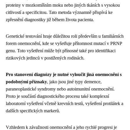
proteiny v mozkomíšním moku nebo jiných tkáních s vysokou
citlivostí a specificitou. Tato metoda významně přispívá ke
zpřesnění diagnostiky již během života pacienta.
Genetické testování hraje důležitou roli především u familiárních
forem onemocnění, kde se vyšetřuje přítomnost mutací v PRNP
genu. Toto vyšetření může být přínosné také pro identifikaci
rizikových jedinců v postižených rodinách.
Pro stanovení diagnózy je nutné vyloučit jiná onemocnění s
podobnými příznaky
, jako jsou jiné typy demence,
paraneoplastické syndromy nebo autoimunitní onemocnění.
Proto je součástí diagnostického procesu také komplexní
laboratorní vyšetření včetně krevních testů, vyšetření protilátek a
dalších specifických markerů.
Vzhledem k závažnosti onemocnění a jeho rychlé progresi je