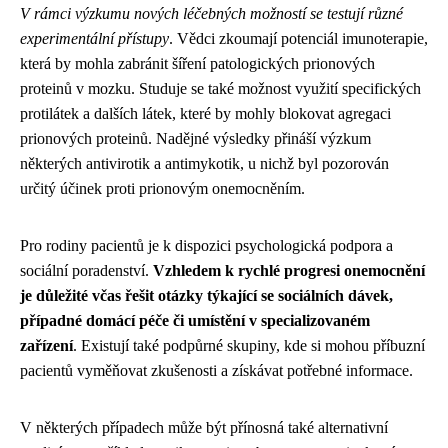
V rámci výzkumu nových léčebných možností se testují různé
experimentální přístupy
. Vědci zkoumají potenciál imunoterapie,
která by mohla zabránit šíření patologických prionových
proteinů v mozku. Studuje se také možnost využití specifických
protilátek a dalších látek, které by mohly blokovat agregaci
prionových proteinů. Nadějné výsledky přináší výzkum
některých antivirotik a antimykotik, u nichž byl pozorován
určitý účinek proti prionovým onemocněním.
Pro rodiny pacientů je k dispozici psychologická podpora a
sociální poradenství.
Vzhledem k rychlé progresi onemocnění
je důležité včas řešit otázky týkající se sociálních dávek,
případné domácí péče či umístění v specializovaném
zařízení
. Existují také podpůrné skupiny, kde si mohou příbuzní
pacientů vyměňovat zkušenosti a získávat potřebné informace.
V některých případech může být přínosná také alternativní