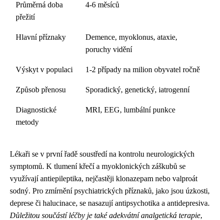
Průměrná doba
4-6 měsíců
přežití
Hlavní příznaky
Demence, myoklonus, ataxie,
poruchy vidění
Výskyt v populaci
1-2 případy na milion obyvatel ročně
Způsob přenosu
Sporadický, genetický, iatrogenní
Diagnostické
MRI, EEG, lumbální punkce
metody
Lékaři se v první řadě soustředí na kontrolu neurologických
symptomů. K tlumení křečí a myoklonických záškubů se
využívají antiepileptika, nejčastěji klonazepam nebo valproát
sodný. Pro zmírnění psychiatrických příznaků, jako jsou úzkosti,
deprese či halucinace, se nasazují antipsychotika a antidepresiva.
Důležitou součástí léčby je také adekvátní analgetická terapie
,