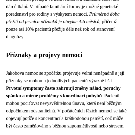
dárců tkání. V případě familiární formy je možné genetické
poradenství pro rodiny s výskytem nemoci.
Průměrná doba
přežití od prvních příznaků je obvykle 4-6 měsíců
, přičemž
pouze asi 10% pacientů přežije déle než rok od stanovení
diagnózy.
Příznaky a projevy nemoci
Jakobova nemoc se zpočátku projevuje velmi nenápadně a její
příznaky se mohou u jednotlivých pacientů výrazně lišit.
Prvotní symptomy často zahrnují změny nálad, poruchy
spánku a mírné problémy s koordinací pohybů
. Pacienti
mohou pociťovat nevysvětlitelnou únavu, která není běžným
odpočinkem odstranitelná. V počátečních fázích nemoci se také
objevují potíže s koncentrací a krátkodobou pamětí, což může
být často zaměňováno s běžnou zapomnětlivostí nebo stresem.