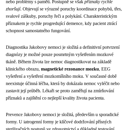
nebo problémy s pamětí. Postupně se však
příznaky rychle
zhoršují
. Objevují se výrazné poruchy koordinace pohybů, třes,
svalové záškuby, poruchy řeči a polykání. Charakteristickým
příznakem je rychle progredující demence, kdy pacient ztrácí
schopnost samostatného fungování.
Diagnostika Jakobovy nemoci je složitá a definitivní potvrzení
diagnózy je možné pouze posmrtným vyšetřením mozkové
tkáně. Během života lze nemoc diagnostikovat na základě
klinického obrazu,
magnetické rezonance mozku
, EEG
vyšetření a vyšetření mozkomíšního moku. V současné době
neexistuje účinná léčba, která by dokázala nemoc vyléčit nebo
zastavit její průběh. Lékaři se proto zaměřují na zmírňování
příznaků a zajištění co nejlepší kvality života pacienta.
Prevence Jakobovy nemoci je složitá, především u sporadické
formy. U iatrogenní formy je klíčové dodržování přísných
sterilizačních postupů ve zdravotnictví a důkladné testování