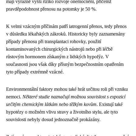
mají výrazně vyšší riziko rozvoje onemocnění, přičemž
pravděpodobnost přenosu na potomky je 50 %.
K velmi vzácným příčinám patří iatrogenní přenos, tedy přenos
v důsledku lékařských zákroků. Historicky byly zaznamenány
případy přenosu při transplantaci rohovky, použití
kontaminovaných chirurgických nástrojů nebo při léčbě
růstovým hormonem získaným z lidských hypofýz. V
současnosti jsou však díky přísným bezpečnostním opatřením
tyto případy extrémně vzácné.
Environmentální faktory mohou také hrát určitou roli při vzniku
nemoci.
Některé studie naznačují možnou souvislost s expozicí
určitým chemickým látkám nebo těžkým kovům
. Existují také
hypotézy o možném vlivu stravy a životního stylu, ale tyto
souvislosti nebyly dosud jednoznačně prokázány.