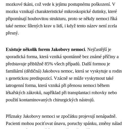
mozkové tkáni, což vede k jejímu postupnému poškození. V
mozku vznikají charakteristické mikroskopické dutinky, které
připomínají houbovitou strukturu, proto se někdy nemoci říká
také nemoc šílených krav u lidí, i když tento název není zcela
přesný.
Existuje několik forem Jakobovy nemoci
. Nejčastější je
sporadická forma, která vzniká spontánně bez známé příčiny a
představuje přibližně 85% všech případů. Další formou je
familiární (dědičná) Jakobova nemoc, která se vyskytuje u rodin
s genetickou predispozicí. Vzácně se může vyskytnout také
iatrogenní forma, která vzniká při přenosu nemoci během
lékařských zákroků, například při transplantaci rohovky nebo
použití kontaminovaných chirurgických nástrojů.
Příznaky Jakobovy nemoci se zpočátku projevují nenápadně.
Pacienti mohou pociťovat únavu, poruchy spánku, změny nálad