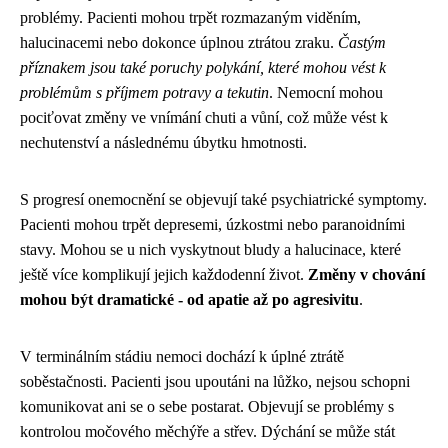
problémy. Pacienti mohou trpět rozmazaným viděním,
halucinacemi nebo dokonce úplnou ztrátou zraku.
Častým
příznakem jsou také poruchy polykání, které mohou vést k
problémům s příjmem potravy a tekutin
. Nemocní mohou
pociťovat změny ve vnímání chuti a vůní, což může vést k
nechutenství a následnému úbytku hmotnosti.
S progresí onemocnění se objevují také psychiatrické symptomy.
Pacienti mohou trpět depresemi, úzkostmi nebo paranoidními
stavy. Mohou se u nich vyskytnout bludy a halucinace, které
ještě více komplikují jejich každodenní život.
Změny v chování
mohou být dramatické - od apatie až po agresivitu
.
V terminálním stádiu nemoci dochází k úplné ztrátě
soběstačnosti. Pacienti jsou upoutáni na lůžko, nejsou schopni
komunikovat ani se o sebe postarat. Objevují se problémy s
kontrolou močového měchýře a střev. Dýchání se může stát