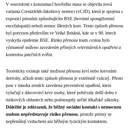
V souvislosti s konzumací hovězího masa se objevila nová
varianta Creutzfeldt-Jakobovy nemoci (vCJD), která je spojena s
expozicí prionům způsobujícím BSE (bovinní spongiformní
encefalopatii) neboli nemoc šílených krav. Tento způsob přenosu
byl potvrzen především ve Velké Británii, kde se v 90. letech
vyskytla epidemie BSE.
Riziko přenosu touto cestou bylo
významně sníženo zavedením přísných veterinárních opatření a
kontrolou jatečních zvířat
.
Teoreticky existuje také možnost přenosu krví nebo krevními
deriváty, ačkoli tento způsob přenosu je extrémně vzácný. Přesto
jsou v mnoha zemích zavedena preventivní opatření, která
vylučují z dárcovství krve osoby, které pobývaly delší dobu v
rizikových oblastech nebo podstoupily určité lékařské zákroky.
Důležité je zdůraznit, že běžný sociální kontakt s nemocnou
osobou nepředstavuje riziko přenosu
, protože priony se
nepřenášejí vzduchem ani běžným fyzickým kontaktem.