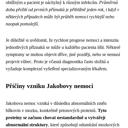
obtížným a pacient je náchylný k různým infekcím.
Průměrná
doba přežití od prvních příznaků je přibližně jeden rok, i když v
některých případech může být průběh nemoci rychlejší nebo
naopak pomalejší
.
Je důležité si uvědomit, že rychlost progrese nemoci a intenzita
jednotlivých příznaků se může u každého pacienta lišit. Některé
symptomy se mohou objevit dříve, jiné později, nebo se nemusí
projevit vůbec. Proto je včasná diagnostika často složitá a
vyžaduje komplexní vyšetření specializovaným lékařem.
Příčiny vzniku Jakobovy nemoci
Jakobova nemoc vzniká v důsledku abnormálních změn
bílkovin v mozku, konkrétně prionových proteinů.
Tyto
proteiny se začnou chovat nestandardně a vytvářejí
abnormální struktury
, které způsobují odumírání mozkových