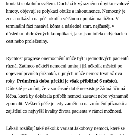
kontakt s okolním světem. Dochází k výraznému úbytku svalové
hmoty, objevují se polykací obtíže a inkontinence. Nemocný je
zcela odkázán na péči okolí a většinou upoután na lůžko. V
terminální fázi nastává kóma a následně smrt, nejčastěji v
důsledku přidružených komplikací, jako jsou infekce dýchacích
cest nebo proleženiny.
Rychlost progrese onemocnění může být u jednotlivých pacientů
různá. Zatímco někteří nemocní umírají již několik měsíců po
objevení prvních příznaků, u jiných může nemoc trvat až dva
roky.
Průměrná doba přežití je však přibližně 6 měsíců
.
Důležité je zmínit, že v současné době neexistuje žádná účinná
léčba, která by dokázala průběh nemoci zastavit nebo významně
zpomalit. Veškerá péče je tedy zaměřena na zmírnění příznaků a
zajištění co nejvyšší kvality života pacienta v rámci možností.
Lékaři rozlišují také několik variant Jakobovy nemoci, které se