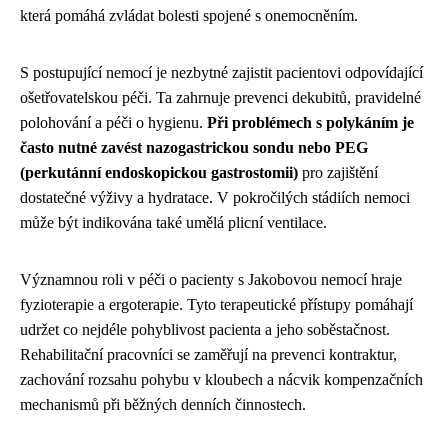
která pomáhá zvládat bolesti spojené s onemocněním.
S postupující nemocí je nezbytné zajistit pacientovi odpovídající
ošetřovatelskou péči. Ta zahrnuje prevenci dekubitů, pravidelné
polohování a péči o hygienu.
Při problémech s polykáním je
často nutné zavést nazogastrickou sondu nebo PEG
(perkutánní endoskopickou gastrostomii)
pro zajištění
dostatečné výživy a hydratace. V pokročilých stádiích nemoci
může být indikována také umělá plicní ventilace.
Významnou roli v péči o pacienty s Jakobovou nemocí hraje
fyzioterapie a ergoterapie. Tyto terapeutické přístupy pomáhají
udržet co nejdéle pohyblivost pacienta a jeho soběstačnost.
Rehabilitační pracovníci se zaměřují na prevenci kontraktur,
zachování rozsahu pohybu v kloubech a nácvik kompenzačních
mechanismů při běžných denních činnostech.