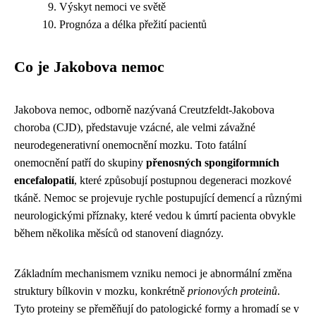
Výskyt nemoci ve světě
Prognóza a délka přežití pacientů
Co je Jakobova nemoc
Jakobova nemoc, odborně nazývaná Creutzfeldt-Jakobova
choroba (CJD), představuje vzácné, ale velmi závažné
neurodegenerativní onemocnění mozku. Toto fatální
onemocnění patří do skupiny
přenosných spongiformních
encefalopatií
, které způsobují postupnou degeneraci mozkové
tkáně. Nemoc se projevuje rychle postupující demencí a různými
neurologickými příznaky, které vedou k úmrtí pacienta obvykle
během několika měsíců od stanovení diagnózy.
Základním mechanismem vzniku nemoci je abnormální změna
struktury bílkovin v mozku, konkrétně
prionových proteinů
.
Tyto proteiny se přeměňují do patologické formy a hromadí se v