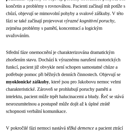
končetin a problémy s rovnováhou. Pacienti začínají mít potíže s
chůzí, objevují se mimovolní pohyby a svalové záškuby. V této
fázi se také začínají projevovat
výrazné kognitivní poruchy
,
zejména problémy s pamětí, koncentrací a logickým
uvažováním.
Střední fáze onemocnění je charakterizována dramatickým
zhoršením stavu. Dochází k výraznému narušení motorických
funkcí, pacient již obvykle není schopen samostatné chůze a
potřebuje pomoc při běžných denních činnostech. Objevují se
myoklonické záškuby
, které jsou pro Jakobovu nemoc velmi
charakteristické. Zároveň se prohlubují poruchy paměti a
intelektu, pacient může trpět halucinacemi a bludy. Řeč se stává
nesrozumitelnou a postupně může dojít až k úplné ztrátě
schopnosti verbální komunikace.
V pokročilé fázi nemoci nastává
těžká demence
a pacient ztrácí