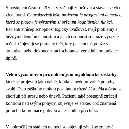
S postupem času se příznaky začínají zhoršovat a stávají se více
zřetelnými.
Charakteristickým projevem je progresivní demence,
která se projevuje výrazným zhoršením kognitivních funkcí
.
Pacienti ztrácejí schopnost logicky uvažovat, mají problémy s
běžnými denními činnostmi a jejich osobnost se může výrazně
měnit. Objevují se poruchy řeči, kdy pacient má potíže s
artikulací nebo dokonce ztrácí schopnost verbální komunikace
úplně.
Velmi významným příznakem jsou myoklonické záškuby
,
které se projevují jako náhlé, krátké a nedobrovolné pohyby
svalů. Tyto záškuby mohou postihnout různé části těla a často se
zhoršují při stresu nebo únavě. Pacienti také postupně ztrácejí
kontrolu nad svými pohyby, objevuje se ataxie, což znamená
poruchu koordinace pohybů a nestabilitu při chůzi.
V pokročilých stádiích nemoci se objevují závažné zrakové