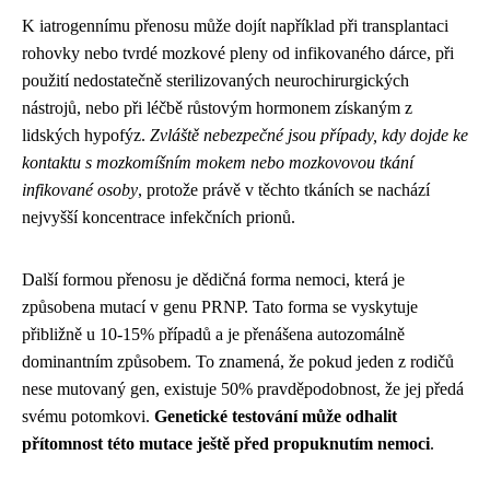
K iatrogennímu přenosu může dojít například při transplantaci
rohovky nebo tvrdé mozkové pleny od infikovaného dárce, při
použití nedostatečně sterilizovaných neurochirurgických
nástrojů, nebo při léčbě růstovým hormonem získaným z
lidských hypofýz.
Zvláště nebezpečné jsou případy, kdy dojde ke
kontaktu s mozkomíšním mokem nebo mozkovovou tkání
infikované osoby
, protože právě v těchto tkáních se nachází
nejvyšší koncentrace infekčních prionů.
Další formou přenosu je dědičná forma nemoci, která je
způsobena mutací v genu PRNP. Tato forma se vyskytuje
přibližně u 10-15% případů a je přenášena autozomálně
dominantním způsobem. To znamená, že pokud jeden z rodičů
nese mutovaný gen, existuje 50% pravděpodobnost, že jej předá
svému potomkovi.
Genetické testování může odhalit
přítomnost této mutace ještě před propuknutím nemoci
.