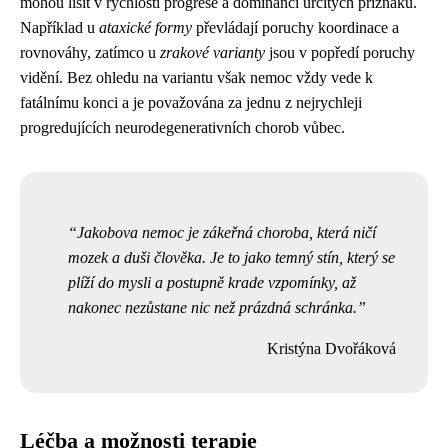
mohou lišit v rychlosti progrese a dominanci určitých příznaků.
Například u
ataxické formy
převládají poruchy koordinace a
rovnováhy, zatímco u
zrakové varianty
jsou v popředí poruchy
vidění. Bez ohledu na variantu však nemoc vždy vede k
fatálnímu konci a je považována za jednu z nejrychleji
progredujících neurodegenerativních chorob vůbec.
Jakobova nemoc je zákeřná choroba, která ničí
mozek a duši člověka. Je to jako temný stín, který se
plíží do mysli a postupně krade vzpomínky, až
nakonec nezůstane nic než prázdná schránka.
Kristýna Dvořáková
Léčba a možnosti terapie