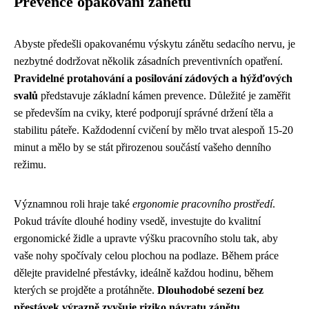
Prevence opakování zánětu
Abyste předešli opakovanému výskytu zánětu sedacího nervu, je
nezbytné dodržovat několik zásadních preventivních opatření.
Pravidelné protahování a posilování zádových a hýžďových
svalů
představuje základní kámen prevence. Důležité je zaměřit
se především na cviky, které podporují správné držení těla a
stabilitu páteře. Každodenní cvičení by mělo trvat alespoň 15-20
minut a mělo by se stát přirozenou součástí vašeho denního
režimu.
Významnou roli hraje také
ergonomie pracovního prostředí
.
Pokud trávíte dlouhé hodiny vsedě, investujte do kvalitní
ergonomické židle a upravte výšku pracovního stolu tak, aby
vaše nohy spočívaly celou plochou na podlaze. Během práce
dělejte pravidelné přestávky, ideálně každou hodinu, během
kterých se projděte a protáhněte.
Dlouhodobé sezení bez
přestávek výrazně zvyšuje riziko návratu zánětu
.