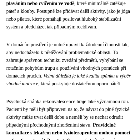
plaváním nebo cvičením ve vodě
, které minimálně zatěžuje
páteř a klouby. Postupně lze přidávat další aktivity, jako je jóga
nebo pilates, které pomáhají posilovat hluboký stabilizační
systém a předcházet tak případným recidivám.
V domácím prostředí je nutné upravit každodenní činnosti tak,
aby nedocházelo k přetěžování problematické oblasti. To
zahrnuje správnou techniku zvedání předmětů, vyhýbání se
rotačním pohybům trupu a používání vhodných pomůcek při
domácích pracích.
Velmi důležitá je také kvalita spánku a výběr
vhodné matrace
, která poskytuje dostatečnou oporu páteři.
Psychická stránka rekonvalescence hraje také významnou roli.
Pacienti by měli být připraveni na to, že návrat do plné fyzické
aktivity může trvat delší dobu a neměli by se nechat odradit
případnými přechodnými zhoršeními stavu.
Pravidelné
konzultace s lékařem nebo fyzioterapeutem mohou pomoci