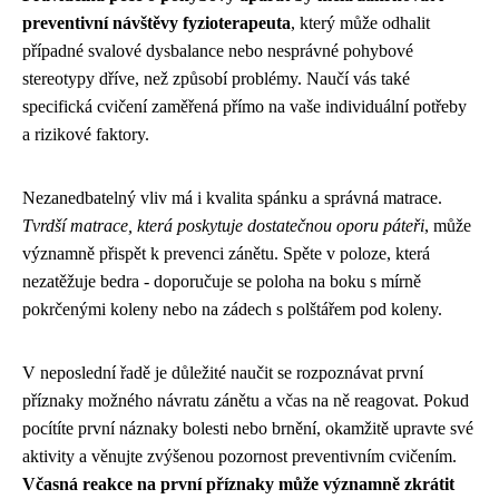
preventivní návštěvy fyzioterapeuta
, který může odhalit
případné svalové dysbalance nebo nesprávné pohybové
stereotypy dříve, než způsobí problémy. Naučí vás také
specifická cvičení zaměřená přímo na vaše individuální potřeby
a rizikové faktory.
Nezanedbatelný vliv má i kvalita spánku a správná matrace.
Tvrdší matrace, která poskytuje dostatečnou oporu páteři
, může
významně přispět k prevenci zánětu. Spěte v poloze, která
nezatěžuje bedra - doporučuje se poloha na boku s mírně
pokrčenými koleny nebo na zádech s polštářem pod koleny.
V neposlední řadě je důležité naučit se rozpoznávat první
příznaky možného návratu zánětu a včas na ně reagovat. Pokud
pocítíte první náznaky bolesti nebo brnění, okamžitě upravte své
aktivity a věnujte zvýšenou pozornost preventivním cvičením.
Včasná reakce na první příznaky může významně zkrátit