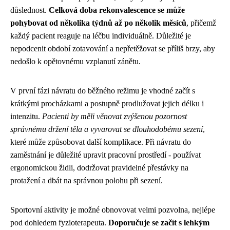
důslednost.
Celková doba rekonvalescence se může
pohybovat od několika týdnů až po několik měsíců
, přičemž
každý pacient reaguje na léčbu individuálně. Důležité je
nepodcenit období zotavování a nepřetěžovat se příliš brzy, aby
nedošlo k opětovnému vzplanutí zánětu.
V první fázi návratu do běžného režimu je vhodné začít s
krátkými procházkami a postupně prodlužovat jejich délku i
intenzitu.
Pacienti by měli věnovat zvýšenou pozornost
správnému držení těla a vyvarovat se dlouhodobému sezení
,
které může způsobovat další komplikace. Při návratu do
zaměstnání je důležité upravit pracovní prostředí - používat
ergonomickou židli, dodržovat pravidelné přestávky na
protažení a dbát na správnou polohu při sezení.
Sportovní aktivity je možné obnovovat velmi pozvolna, nejlépe
pod dohledem fyzioterapeuta.
Doporučuje se začít s lehkým