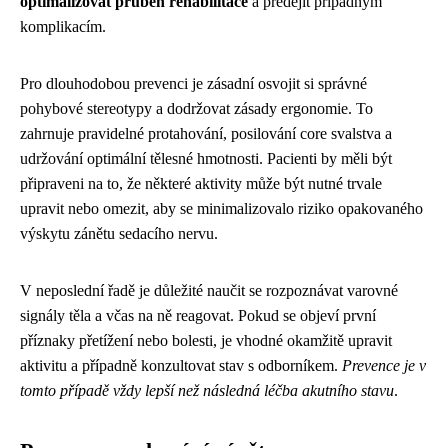
optimalizovat průběh rehabilitace
a předejít případným
komplikacím.
Pro dlouhodobou prevenci je zásadní osvojit si správné
pohybové stereotypy a dodržovat zásady ergonomie. To
zahrnuje pravidelné protahování, posilování core svalstva a
udržování optimální tělesné hmotnosti. Pacienti by měli být
připraveni na to, že některé aktivity může být nutné trvale
upravit nebo omezit, aby se minimalizovalo riziko opakovaného
výskytu zánětu sedacího nervu.
V neposlední řadě je důležité naučit se rozpoznávat varovné
signály těla a včas na ně reagovat. Pokud se objeví první
příznaky přetížení nebo bolesti, je vhodné okamžitě upravit
aktivitu a případně konzultovat stav s odborníkem.
Prevence je v
tomto případě vždy lepší než následná léčba akutního stavu
.