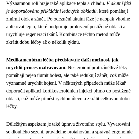
Významnou roli hraje také aplikace tepla a chladu.
V akutní fázi
je doporučováno přikládání ledových obkladů
, které pomáhají
zmírnit otok a zánět. Po odeznění akutní fáze je naopak vhodné
aplikovat teplo, které podporuje prokrvení postižené oblasti a
urychluje regeneraci tkání. Kombinace těchto metod může
zkrátit dobu léčby až o několik týdnů.
Medikamentózní léčba představuje další možnost, jak
urychlit proces uzdravování
. Nesteroidní protizánětlivé léky
pomáhají nejen tlumit bolest, ale také redukují zánět, což může
významně urychlit hojení. V některých případech může lékař
doporučit aplikaci kortikosteroidních injekcí přímo do postižené
oblasti, což může přinést rychlou úlevu a zkrátit celkovou dobu
léčby.
Důležitým aspektem je také úprava životního stylu. Vyvarování
se dlouhého sezení, pravidelné protahování a správná ergonomie