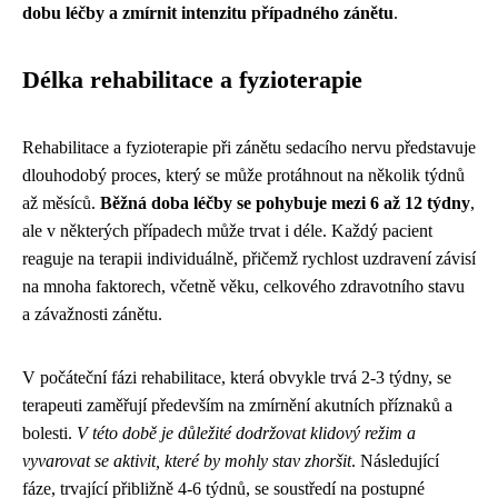
dobu léčby a zmírnit intenzitu případného zánětu
.
Délka rehabilitace a fyzioterapie
Rehabilitace a fyzioterapie při zánětu sedacího nervu představuje
dlouhodobý proces, který se může protáhnout na několik týdnů
až měsíců.
Běžná doba léčby se pohybuje mezi 6 až 12 týdny
,
ale v některých případech může trvat i déle. Každý pacient
reaguje na terapii individuálně, přičemž rychlost uzdravení závisí
na mnoha faktorech, včetně věku, celkového zdravotního stavu
a závažnosti zánětu.
V počáteční fázi rehabilitace, která obvykle trvá 2-3 týdny, se
terapeuti zaměřují především na zmírnění akutních příznaků a
bolesti.
V této době je důležité dodržovat klidový režim a
vyvarovat se aktivit, které by mohly stav zhoršit
. Následující
fáze, trvající přibližně 4-6 týdnů, se soustředí na postupné