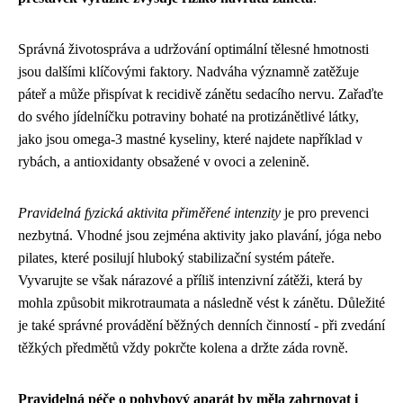
Správná životospráva a udržování optimální tělesné hmotnosti
jsou dalšími klíčovými faktory. Nadváha významně zatěžuje
páteř a může přispívat k recidivě zánětu sedacího nervu. Zařaďte
do svého jídelníčku potraviny bohaté na protizánětlivé látky,
jako jsou omega-3 mastné kyseliny, které najdete například v
rybách, a antioxidanty obsažené v ovoci a zelenině.
Pravidelná fyzická aktivita přiměřené intenzity
je pro prevenci
nezbytná. Vhodné jsou zejména aktivity jako plavání, jóga nebo
pilates, které posilují hluboký stabilizační systém páteře.
Vyvarujte se však nárazové a příliš intenzivní zátěži, která by
mohla způsobit mikrotraumata a následně vést k zánětu. Důležité
je také správné provádění běžných denních činností - při zvedání
těžkých předmětů vždy pokrčte kolena a držte záda rovně.
Pravidelná péče o pohybový aparát by měla zahrnovat i