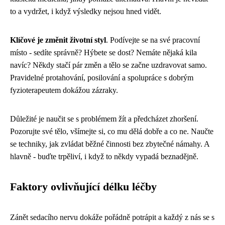
to a vydržet, i když výsledky nejsou hned vidět.
Klíčové je změnit životní styl
. Podívejte se na své pracovní
místo - sedíte správně? Hýbete se dost? Nemáte nějaká kila
navíc? Někdy stačí pár změn a tělo se začne uzdravovat samo.
Pravidelné protahování, posilování a spolupráce s dobrým
fyzioterapeutem dokážou zázraky.
Důležité je naučit se s problémem žít a předcházet zhoršení.
Pozorujte své tělo, všímejte si, co mu dělá dobře a co ne. Naučte
se techniky, jak zvládat běžné činnosti bez zbytečné námahy. A
hlavně - buďte trpěliví, i když to někdy vypadá beznadějně.
Faktory ovlivňující délku léčby
Zánět sedacího nervu dokáže pořádně potrápit a každý z nás se s