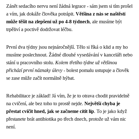
Zánět sedacího nervu není žádná legrace - sám jsem si tím prošel
a vím, jak dokáže člověka potrápit.
Většina z nás se naštěstí
může těšit na zlepšení už po 4-8 týdnech
, ale musíme být
trpěliví a poctivě dodržovat léčbu.
První dva týdny jsou nejnáročnější. Tělo si říká o klid a my ho
musíme poslechnout. Žádné dlouhé vysedávání v kanceláři nebo
stání u pracovního stolu.
Kolem třetího týdne už většinou
přichází první náznaky úlevy
- bolest pomalu ustupuje a člověk
se zase může začít normálně hýbat.
Rehabilitace je základ! Já vím, že je to otrava chodit pravidelně
na cvičení, ale bez toho to prostě nejde.
Největší chyba je
přestat cvičit hned, jak se začneme cítit líp
. To je jako když
přestanete brát antibiotika po třech dnech, protože už vám nic
není.