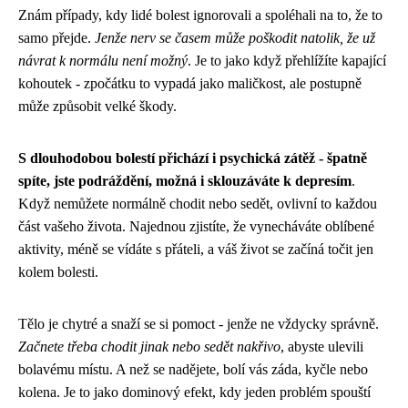
Znám případy, kdy lidé bolest ignorovali a spoléhali na to, že to
samo přejde.
Jenže nerv se časem může poškodit natolik, že už
návrat k normálu není možný
. Je to jako když přehlížíte kapající
kohoutek - zpočátku to vypadá jako maličkost, ale postupně
může způsobit velké škody.
S dlouhodobou bolestí přichází i psychická zátěž - špatně
spíte, jste podráždění, možná i sklouzáváte k depresím
.
Když nemůžete normálně chodit nebo sedět, ovlivní to každou
část vašeho života. Najednou zjistíte, že vynecháváte oblíbené
aktivity, méně se vídáte s přáteli, a váš život se začíná točit jen
kolem bolesti.
Tělo je chytré a snaží se si pomoct - jenže ne vždycky správně.
Začnete třeba chodit jinak nebo sedět nakřivo
, abyste ulevili
bolavému místu. A než se nadějete, bolí vás záda, kyčle nebo
kolena. Je to jako dominový efekt, kdy jeden problém spouští