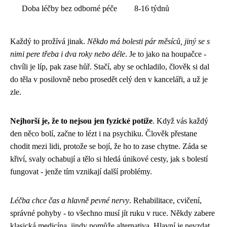
Doba léčby bez odborné péče
8-16 týdnů
Každý to prožívá jinak.
Někdo má bolesti pár měsíců, jiný se s
nimi pere třeba i dva roky nebo déle
. Je to jako na houpačce -
chvíli je líp, pak zase hůř. Stačí, aby se ochladilo, člověk si dal
do těla v posilovně nebo prosedět celý den v kanceláři, a už je
zle.
Nejhorší je, že to nejsou jen fyzické potíže
. Když vás každý
den něco bolí, začne to lézt i na psychiku. Člověk přestane
chodit mezi lidi, protože se bojí, že ho to zase chytne. Záda se
křiví, svaly ochabují a tělo si hledá únikové cesty, jak s bolestí
fungovat - jenže tím vznikají další problémy.
Léčba chce čas a hlavně pevné nervy
. Rehabilitace, cvičení,
správné pohyby - to všechno musí jít ruku v ruce. Někdy zabere
klasická medicína, jindy pomůže alternativa. Hlavní je nevzdat