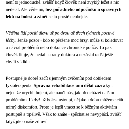
není to jednoduché, zvlášť když člověk není zvyklý ležet a nic
nedělat. Ale věřte mi,
bez pořádného odpočinku a správných
léků na bolest a zánět
se to prostě neobejde.
Většina lidí pocítí úlevu už po dvou až třech týdnech poctivé
léčby
. Jenže pozor - kdo to přežene moc brzy, může si koledovat
o návrat problémů nebo dokonce chronické potíže. To pak
člověk lituje, že nedal na rady doktora a nezůstal radši ještě
chvíli v klidu.
Postupně je dobré začít s jemným cvičením pod dohledem
fyzioterapeuta.
Správná rehabilitace umí dělat zázraky
-
nejen že urychlí hojení, ale naučí nás, jak předcházet dalším
problémům. I když už bolest ustoupí, nějakou dobu můžeme cítit
mírný diskomfort. Proto je lepší vracet se k běžným aktivitám
postupně a trpělivě. Však to znáte - spěchat se nevyplácí, zvlášť
když jde o naše zdraví.