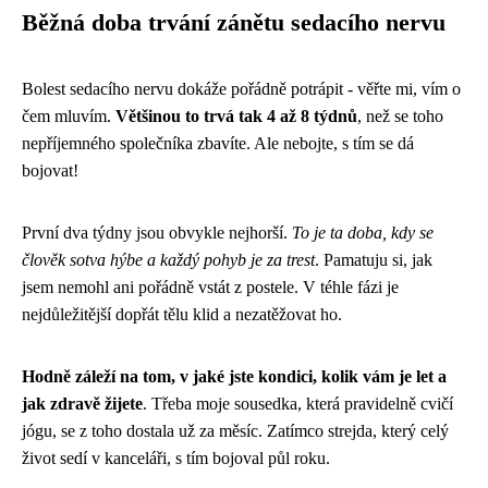
Běžná doba trvání zánětu sedacího nervu
Bolest sedacího nervu dokáže pořádně potrápit - věřte mi, vím o
čem mluvím.
Většinou to trvá tak 4 až 8 týdnů
, než se toho
nepříjemného společníka zbavíte. Ale nebojte, s tím se dá
bojovat!
První dva týdny jsou obvykle nejhorší.
To je ta doba, kdy se
člověk sotva hýbe a každý pohyb je za trest
. Pamatuju si, jak
jsem nemohl ani pořádně vstát z postele. V téhle fázi je
nejdůležitější dopřát tělu klid a nezatěžovat ho.
Hodně záleží na tom, v jaké jste kondici, kolik vám je let a
jak zdravě žijete
. Třeba moje sousedka, která pravidelně cvičí
jógu, se z toho dostala už za měsíc. Zatímco strejda, který celý
život sedí v kanceláři, s tím bojoval půl roku.