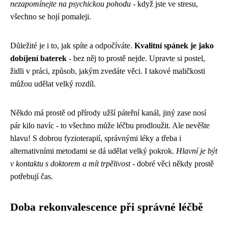
nezapomínejte na psychickou pohodu
- když jste ve stresu,
všechno se hojí pomaleji.
Důležité je i to, jak spíte a odpočíváte.
Kvalitní spánek je jako
dobíjení baterek
- bez něj to prostě nejde. Upravte si postel,
židli v práci, způsob, jakým zvedáte věci. I takové maličkosti
můžou udělat velký rozdíl.
Někdo má prostě od přírody užší páteřní kanál, jiný zase nosí
pár kilo navíc - to všechno může léčbu prodloužit. Ale nevěšte
hlavu! S dobrou fyzioterapií, správnými léky a třeba i
alternativními metodami se dá udělat velký pokrok.
Hlavní je být
v kontaktu s doktorem a mít trpělivost
- dobré věci někdy prostě
potřebují čas.
Doba rekonvalescence při správné léčbě