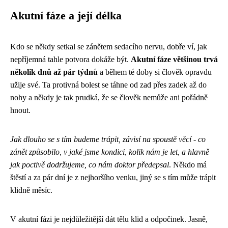
Akutní fáze a její délka
Kdo se někdy setkal se zánětem sedacího nervu, dobře ví, jak
nepříjemná tahle potvora dokáže být.
Akutní fáze většinou trvá
několik dnů až pár týdnů
a během té doby si člověk opravdu
užije své. Ta protivná bolest se táhne od zad přes zadek až do
nohy a někdy je tak prudká, že se člověk nemůže ani pořádně
hnout.
Jak dlouho se s tím budeme trápit, závisí na spoustě věcí - co
zánět způsobilo, v jaké jsme kondici, kolik nám je let, a hlavně
jak poctivě dodržujeme, co nám doktor předepsal
. Někdo má
štěstí a za pár dní je z nejhoršího venku, jiný se s tím může trápit
klidně měsíc.
V akutní fázi je nejdůležitější dát tělu klid a odpočinek. Jasně,