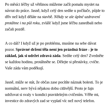
Po měsíci léčby už většinou můžeme začít pomalu myslet na
návrat do práce. Jasně, když celý den sedíte u počítače, půjde to
dřív než když děláte na stavbě.
Někdy se ale úplné uzdravení
protáhne i na půl roku
, zvlášť když jsme léčbu zanedbali nebo
začali pozdě.
A co dál? I když už je po problému, musíme na sebe dávat
pozor.
Správné držení těla není jen prázdná fráze - je to
základ, jak si udržet zdravá záda
. Sedíte celý den? Zvedněte
se každou hodinu, protáhněte se. Dělejte si přestávky, cvičte.
Vaše záda vám poděkují.
Jasně, může se stát, že občas zase pocítíte náznak bolesti. To je
normální, nerv bývá nějakou dobu citlivější. Proto je fajn
udržovat si svaly v kondici pravidelným cvičením. Věřte mi,
investice do zdravých zad se vyplatí víc než nový telefon.