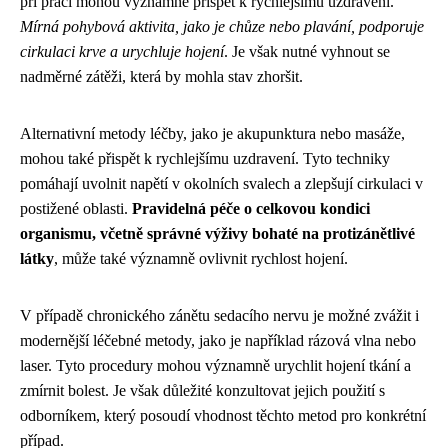
při práci mohou významně přispět k rychlejšímu uzdravení.
Mírná pohybová aktivita, jako je chůze nebo plavání, podporuje
cirkulaci krve a urychluje hojení
. Je však nutné vyhnout se
nadměrné zátěži, která by mohla stav zhoršit.
Alternativní metody léčby, jako je akupunktura nebo masáže,
mohou také přispět k rychlejšímu uzdravení. Tyto techniky
pomáhají uvolnit napětí v okolních svalech a zlepšují cirkulaci v
postižené oblasti.
Pravidelná péče o celkovou kondici
organismu, včetně správné výživy bohaté na protizánětlivé
látky
, může také významně ovlivnit rychlost hojení.
V případě chronického zánětu sedacího nervu je možné zvážit i
modernější léčebné metody, jako je například rázová vlna nebo
laser. Tyto procedury mohou významně urychlit hojení tkání a
zmírnit bolest. Je však důležité konzultovat jejich použití s
odborníkem, který posoudí vhodnost těchto metod pro konkrétní
případ.