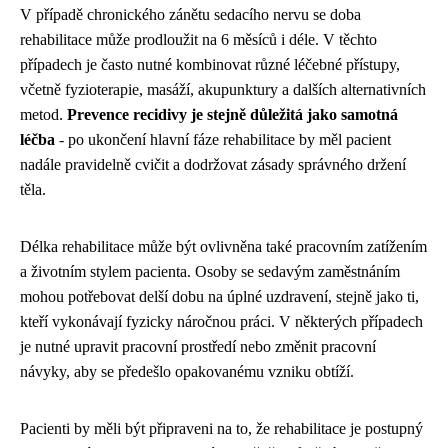
V případě chronického zánětu sedacího nervu se doba
rehabilitace může prodloužit na 6 měsíců i déle. V těchto
případech je často nutné kombinovat různé léčebné přístupy,
včetně fyzioterapie, masáží, akupunktury a dalších alternativních
metod.
Prevence recidivy je stejně důležitá jako samotná
léčba
- po ukončení hlavní fáze rehabilitace by měl pacient
nadále pravidelně cvičit a dodržovat zásady správného držení
těla.
Délka rehabilitace může být ovlivněna také pracovním zatížením
a životním stylem pacienta. Osoby se sedavým zaměstnáním
mohou potřebovat delší dobu na úplné uzdravení, stejně jako ti,
kteří vykonávají fyzicky náročnou práci. V některých případech
je nutné upravit pracovní prostředí nebo změnit pracovní
návyky, aby se předešlo opakovanému vzniku obtíží.
Pacienti by měli být připraveni na to, že rehabilitace je postupný