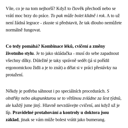
Víte, co je na tom nejhorší? Když to člověk přechodí nebo se
vrátí moc brzy do práce.
To pak může bolet klidně i rok
. A to už
není žádná legrace - zkuste si představit, že tak dlouho nemůžete
normálně fungovat.
Co tedy pomáhá? Kombinace léků, cvičení a změny
životního stylu
. Je to jako skládačka - musí do sebe zapadnout
všechny dílky. Důležité je taky správně sedět (já si pořídil
ergonomickou židli a je to znát) a dělat si v práci přestávky na
protažení.
Někdy je potřeba sáhnout i po speciálních procedurách.
S
obstřiky nebo akupunkturou se to většinou zvládne za šest týdnů
,
ale každý jsme jiný. Hlavně nevzdávejte cvičení, ani když už je
líp.
Pravidelné protahování a kontroly u doktora jsou
základ
, jinak se vám může bolest vrátit jako bumerang.