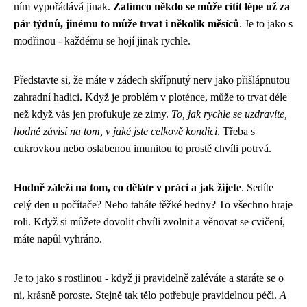
ním vypořádává jinak.
Zatímco někdo se může cítit lépe už za
pár týdnů, jinému to může trvat i několik měsíců
. Je to jako s
modřinou - každému se hojí jinak rychle.
Představte si, že máte v zádech skřípnutý nerv jako přišlápnutou
zahradní hadici. Když je problém v ploténce, může to trvat déle
než když vás jen profukuje ze zimy.
To, jak rychle se uzdravíte,
hodně závisí na tom, v jaké jste celkově kondici
. Třeba s
cukrovkou nebo oslabenou imunitou to prostě chvíli potrvá.
Hodně záleží na tom, co děláte v práci a jak žijete
. Sedíte
celý den u počítače? Nebo taháte těžké bedny? To všechno hraje
roli. Když si můžete dovolit chvíli zvolnit a věnovat se cvičení,
máte napůl vyhráno.
Je to jako s rostlinou - když ji pravidelně zaléváte a staráte se o
ni, krásně poroste. Stejně tak tělo potřebuje pravidelnou péči.
A