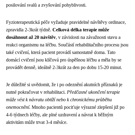
posilování svalů a zvyšování pohyblivosti.
Fyzioterapeutická péče vyžaduje pravidelné návštěvy ordinace,
zpravidla 2-3krát týdně.
Celková délka terapie může
dosáhnout až 20 návštěv
, v závislosti na závažnosti stavu a
reakci organismu na léčbu. Součástí rehabilitačního procesu jsou
také cvičení, která pacient provádí samostatně doma. Tato
domácí cvičení jsou klíčová pro úspěšnou léčbu a měla by se
provádět denně, ideálně 2-3krát za den po dobu 15-20 minut.
Je důležité si uvědomit, že i po odeznění akutních příznaků je
nutné pokračovat v rehabilitaci.
Předčasné ukončení terapie
může vést k návratu obtíží nebo k chronickému průběhu
onemocnění
. Mnoho pacientů pociťuje výrazné zlepšení již po
4-6 týdnech léčby, ale plné uzdravení a návrat k běžným
aktivitám může trvat 3-4 měsíce.