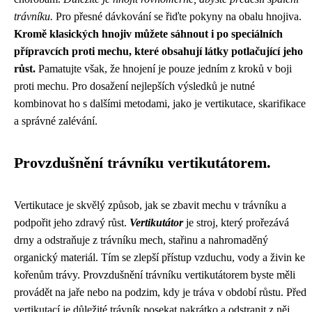
trávníku.
Pro přesné dávkování se řiďte pokyny na obalu hnojiva.
Kromě klasických hnojiv můžete sáhnout i po speciálních
přípravcích proti mechu, které obsahují látky potlačující jeho
růst.
Pamatujte však, že hnojení je pouze jedním z kroků v boji
proti mechu. Pro dosažení nejlepších výsledků je nutné
kombinovat ho s dalšími metodami, jako je vertikutace, skarifikace
a správné zalévání.
Provzdušnění trávníku vertikutátorem.
Vertikutace je skvělý způsob, jak se zbavit mechu v trávníku a
podpořit jeho zdravý růst.
Vertikutátor
je stroj, který prořezává
drny a odstraňuje z trávníku mech, stařinu a nahromaděný
organický materiál. Tím se zlepší přístup vzduchu, vody a živin ke
kořenům trávy. Provzdušnění trávníku vertikutátorem byste měli
provádět na jaře nebo na podzim, kdy je tráva v období růstu. Před
vertikutací je důležité trávník posekat nakrátko a odstranit z něj