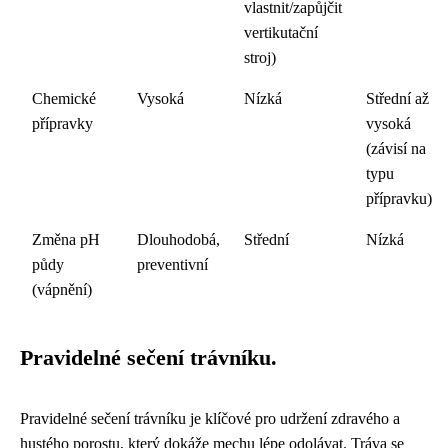
vlastnit/zapůjčit
vertikutační
stroj)
Chemické
Vysoká
Nízká
Střední až
přípravky
vysoká
(závisí na
typu
přípravku)
Změna pH
Dlouhodobá,
Střední
Nízká
půdy
preventivní
(vápnění)
Pravidelné sečení trávníku.
Pravidelné sečení trávníku je klíčové pro udržení zdravého a
hustého porostu, který dokáže mechu lépe odolávat. Tráva se