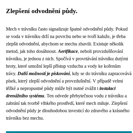
Zlepšení odvodnění půdy.
Mech v trávníku často signalizuje špatné odvodnění půdy. Pokud
se voda v trávníku drží na povrchu nebo se tvoří kaluže, je třeba
zlepšit odvodnění, abychom se mechu zbavili. Existuje několik
metod, jak toho dosáhnout.
Aerifikace
, neboli provzdušňování
trávníku, je jednou z nich. Spočívá v provrtávání trávníku dutými
hroty, které umožní lepší přístup vzduchu a vody ke kořenům
trávy.
Další možností je pískování
, kdy se do trávníku zapracovává
písek, který zlepší odvodnění a provzdušnění. V případě velmi
těžké a nepropustné půdy může být nutné zvážit i
instalaci
drenážního systému
. Ten odvede přebytečnou vodu z trávníku a
zabrání tak tvorbě vlhkého prostředí, které mech miluje. Zlepšení
odvodnění půdy je dlouhodobou investicí do zdravého a krásného
trávníku bez mechu.