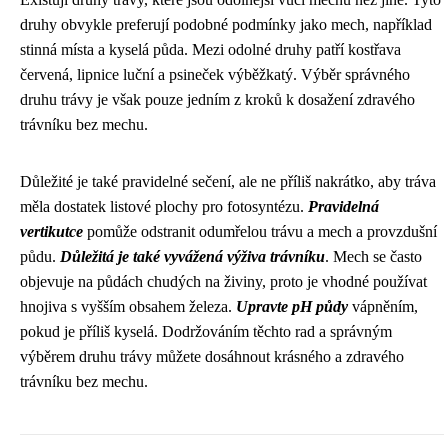
druhy obvykle preferují podobné podmínky jako mech, například
stinná místa a kyselá půda. Mezi odolné druhy patří kostřava
červená, lipnice luční a psineček výběžkatý. Výběr správného
druhu trávy je však pouze jedním z kroků k dosažení zdravého
trávníku bez mechu.
Důležité je také pravidelné sečení, ale ne příliš nakrátko, aby tráva
měla dostatek listové plochy pro fotosyntézu.
Pravidelná
vertikutce
pomůže odstranit odumřelou trávu a mech a provzdušní
půdu.
Důležitá je také vyvážená výživa trávníku
. Mech se často
objevuje na půdách chudých na živiny, proto je vhodné používat
hnojiva s vyšším obsahem železa.
Upravte pH půdy
vápněním,
pokud je příliš kyselá. Dodržováním těchto rad a správným
výběrem druhu trávy můžete dosáhnout krásného a zdravého
trávníku bez mechu.