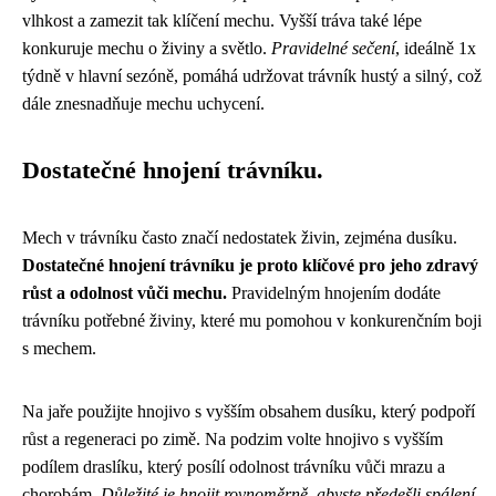
vlhkost a zamezit tak klíčení mechu. Vyšší tráva také lépe
konkuruje mechu o živiny a světlo.
Pravidelné sečení
, ideálně 1x
týdně v hlavní sezóně, pomáhá udržovat trávník hustý a silný, což
dále znesnadňuje mechu uchycení.
Dostatečné hnojení trávníku.
Mech v trávníku často značí nedostatek živin, zejména dusíku.
Dostatečné hnojení trávníku je proto klíčové pro jeho zdravý
růst a odolnost vůči mechu.
Pravidelným hnojením dodáte
trávníku potřebné živiny, které mu pomohou v konkurenčním boji
s mechem.
Na jaře použijte hnojivo s vyšším obsahem dusíku, který podpoří
růst a regeneraci po zimě. Na podzim volte hnojivo s vyšším
podílem draslíku, který posílí odolnost trávníku vůči mrazu a
chorobám.
Důležité je hnojit rovnoměrně, abyste předešli spálení