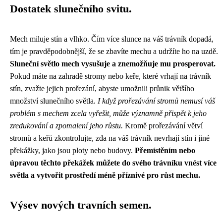
Dostatek slunečního svitu.
Mech miluje stín a vlhko. Čím více slunce na váš trávník dopadá,
tím je pravděpodobnější, že se zbavíte mechu a udržíte ho na uzdě.
Sluneční světlo mech vysušuje a znemožňuje mu prosperovat.
Pokud máte na zahradě stromy nebo keře, které vrhají na trávník
stín, zvažte jejich prořezání, abyste umožnili průnik většího
množství slunečního světla.
I když prořezávání stromů nemusí váš
problém s mechem zcela vyřešit, může významně přispět k jeho
zredukování a zpomalení jeho růstu.
Kromě prořezávání větví
stromů a keřů zkontrolujte, zda na váš trávník nevrhají stín i jiné
překážky, jako jsou ploty nebo budovy.
Přemístěním nebo
úpravou těchto překážek můžete do svého trávníku vnést více
světla a vytvořit prostředí méně příznivé pro růst mechu.
Výsev nových travních semen.