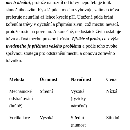
mech ideální
, protože na rozdíl od trávy nepotřebuje tolik
slunečního svitu. Kyselá půda mechu vyhovuje, zatímco tráva
preferuje neutrální až lehce kyselé pH. Utužená půda brání
kořenům trávy v dýchání a přijímání živin, což mechu nevadí,
protože roste na povrchu. A konečně, nedostatek živin oslabuje
trávu a dává mechu prostor k růstu.
Zjistěte si proto, co z výše
uvedeného je příčinou vašeho problému
a podle toho zvolte
správnou strategii pro odstranění mechu a obnovu zdravého
trávníku.
Metoda
Účinnost
Náročnost
Cena
Mechanické
Střední
Vysoká
Nízká
odstraňování
(fyzicky
(hrábě)
náročné)
Vertikutace
Vysoká
Střední
Střední
(nutnost