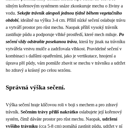
silným kořenovým systémem snáze zkonkuruje mechu o živiny a
vodu.
Sekejte trávník alespoň jednou týdně během vegetačního
období
, ideálně na výšku 3-4 cm. Příliš nízké sečení oslabuje trávu
a vytváří prostor pro růst mechu. Naopak příliš vysoký trávník
zastiňuje půdu a podporuje vlhké prostředí, které mech miluje.
Po
sečení vždy odstraňte posekanou trávu
, která by jinak na trávníku
vytvářela vrstvu mulče a zadržovala vlhkost. Pravidelné sečení v
kombinaci s dalšími opatřeními, jako je vertikutace, hnojení a
úprava pH půdy, vám pomůže zbavit se mechu v trávníku a udržet
ho zdravý a krásný po celou sezónu.
Správná výška sečení.
Výška sečení hraje klíčovou roli v boji s mechem a pro zdravý
trávník.
Sečením trávy příliš nakrátko
oslabujete její kořenový
systém, čímž dáváte prostor pro růst mechu. Naopak,
udržení
vyššího trávníku
(cca 5-8 cm) pomáhá zastínit půdu, udržet v ní