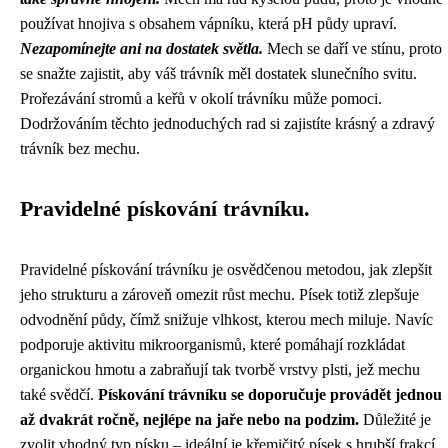
používat hnojiva s obsahem vápníku, která pH půdy upraví.
Nezapomínejte ani na dostatek světla.
Mech se daří ve stínu, proto
se snažte zajistit, aby váš trávník měl dostatek slunečního svitu.
Prořezávání stromů a keřů v okolí trávníku může pomoci.
Dodržováním těchto jednoduchých rad si zajistíte krásný a zdravý
trávník bez mechu.
Pravidelné pískování trávníku.
Pravidelné pískování trávníku je osvědčenou metodou, jak zlepšit
jeho strukturu a zároveň omezit růst mechu. Písek totiž zlepšuje
odvodnění půdy, čímž snižuje vlhkost, kterou mech miluje. Navíc
podporuje aktivitu mikroorganismů, které pomáhají rozkládat
organickou hmotu a zabraňují tak tvorbě vrstvy plsti, jež mechu
také svědčí.
Pískování trávníku se doporučuje provádět jednou
až dvakrát ročně, nejlépe na jaře nebo na podzim.
Důležité je
zvolit vhodný typ písku – ideální je křemičitý písek s hrubší frakcí