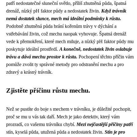
patří nedostatečné sluneční světlo, příliš zhutněná půda, špatná
drenáž, nízký pH faktor půdy a nedostatek živin.
Když trávník
nemá dostatek slunce, mech má ideální podmínky k růstu.
Podobně zhutněná půda brání kořenům trávy v dýchání a
vstřebávání živin, což mechu naopak vyhovuje. Špatná drenáž
vede k přemokření, které mech miluje, a nízký pH faktor půdy mu
poskytuje ideální prostředí.
A konečně, nedostatek živin oslabuje
trávu a dává mechu prostor k růstu.
Pochopení těchto příčin vám
pomůže zvolit ty správné metody pro odstranění mechu a pro
zdravý a krásný trávník.
Zjistěte příčinu růstu mechu.
Než se pustíte do boje s mechem v trávníku, je důležité pochopit,
proč se mu u vás tak daří. Mech je jako detektiv, který vám
prozradí, co vašemu trávníku chybí.
Mezi nejčastější příčiny patří
stín, kyselá půda, utužená půda a nedostatek živin.
Stín je pro