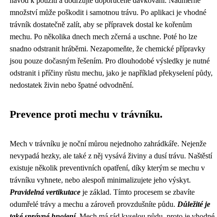
návod k použití a dodržujte doporučené dávkování. Nadměrné
množství může poškodit i samotnou trávu. Po aplikaci je vhodné
trávník dostatečně zalít, aby se přípravek dostal ke kořenům
mechu. Po několika dnech mech zčerná a uschne. Poté ho lze
snadno odstranit hráběmi. Nezapomeňte, že chemické přípravky
jsou pouze dočasným řešením. Pro dlouhodobé výsledky je nutné
odstranit i příčiny růstu mechu, jako je například překyselení půdy,
nedostatek živin nebo špatné odvodnění.
Prevence proti mechu v trávníku.
Mech v trávníku je noční můrou nejednoho zahrádkáře. Nejenže
nevypadá hezky, ale také z něj vysává živiny a dusí trávu. Naštěstí
existuje několik preventivních opatření, díky kterým se mechu v
trávníku vyhnete, nebo alespoň minimalizujete jeho výskyt.
Pravidelná vertikutace
je základ. Tímto procesem se zbavíte
odumřelé trávy a mechu a zároveň provzdušníte půdu.
Důležité je
také správné hnojení.
Mech má rád kyselou půdu, proto je vhodné