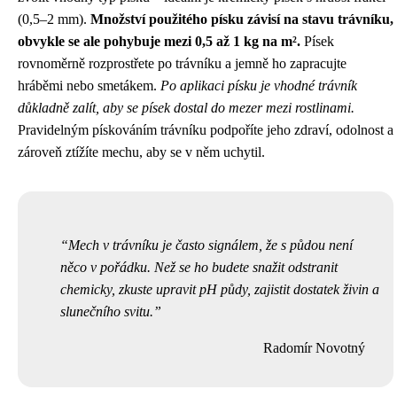
(0,5–2 mm).
Množství použitého písku závisí na stavu trávníku,
obvykle se ale pohybuje mezi 0,5 až 1 kg na m².
Písek
rovnoměrně rozprostřete po trávníku a jemně ho zapracujte
hráběmi nebo smetákem.
Po aplikaci písku je vhodné trávník
důkladně zalít, aby se písek dostal do mezer mezi rostlinami.
Pravidelným pískováním trávníku podpoříte jeho zdraví, odolnost a
zároveň ztížíte mechu, aby se v něm uchytil.
Mech v trávníku je často signálem, že s půdou není
něco v pořádku. Než se ho budete snažit odstranit
chemicky, zkuste upravit pH půdy, zajistit dostatek živin a
slunečního svitu.
Radomír Novotný