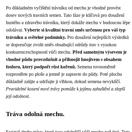
Po důkladném vyčištění trávníku od mechu je vhodné provést
dosev nových travních semen. Tato fáze je klíčová pro dosažení
hustého a zdravého trávníku, který dokáže mechu v budoucnu lépe
odolávat.
Vyberte si kvalitní travní směs určenou pro váš typ
trávníku a světelné podmínky.
Pro dosažení nejlepších výsledků
se doporučuje zvolit směs obsahující odrůdy trav s vysokou
konkurenceschopností vůči mechu.
Před samotným výsevem je
vhodné půdu provzdušnit a přihnojit hnojivem s obsahem
fosforu, který podpoří růst kořenů.
Semena rovnoměrně
rozprostřete po ploše a jemně je zapravte do půdy. Poté plochu
důkladně zalijte a udržujte ji vlhkou, dokud semena nevyklíčí.
Pravidelné kosení nové trávy pomůže k jejímu zahuštění a zlepší
její odolnost.
Tráva odolná mechu.
Existují druhy trávy, které jsou odolnější vůči mechu než jiné. Tyto