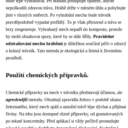
bude lépe vyhrabávat. Při hrabání postupujte opatrně, abyste
nepoškodili zdravou trávu. Hrábě držte v mírném úhlu a pohybujte
jimi v různých směrech. Po vyhrabání mechu bude trávník
pravděpodobně vypadat prořídlý. To je však přirozené a tráva se
brzy zregeneruje. Vyhrabaný mech nepatří do kompostu, protože
by mohl obsahovat spory, které by se dále šířily.
Pravidelné
odstraňování mechu hráběmi
je důležitou součástí péče o zdravý
a krásný trávník. Tato metoda je ekologická a šetrná k životnímu
prostředí.
Použití chemických přípravků.
Chemické přípravky na mech v trávníku představují účinnou, ale
agresivnější
metodu. Obsahují zpravidla železo v podobě síranu
železnatého, který mech spálí a umožní trávě lépe dýchat a přijímat
živiny. Na trhu jsou dostupné různé přípravky, od granulovaných
po tekuté koncentráty. Před aplikací si vždy pečlivě prostudujte