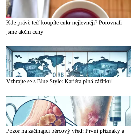
Kde právě teď koupíte cukr nejlevněji? Porovnali
jsme akční ceny
Vzhrajte se s Blue Style: Kariéra plná zážitků!
Pozor na začínající bércový vřed: První příznaky a