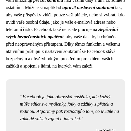
vám umožňují
převzít kontrolu
nad vašimi daty a tím, co sdílíte s
ostatními. Můžete si například
upravit nastavení soukromí
tak,
aby vaše příspěvky viděli pouze vaši přátelé, nebo si vybrat, kdo
uvidí vaše osobní údaje, jako je vaše e-mailová adresa nebo
telefonní číslo. Facebook také neustále pracuje na
zlepšování
svých bezpečnostních opatření
, aby vaše data byla chráněna
před neoprávněným přístupem. Díky těmto funkcím a vašemu
aktivnímu přístupu k nastavení soukromí se Facebook stává
bezpečným a důvěryhodným prostředím pro sdílení vašich
zážitků a spojení s lidmi, na kterých vám záleží.
Facebook je jako obrovská nástěnka, kde každý
může sdílet své myšlenky, fotky a zážitky s přáteli a
rodinou. Algoritmy pak rozhodují o tom, co uvidíte na
základě vašich zájmů a interakcí.
Jan Sedlák