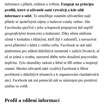
informace s přáteli, rodinou a světem.
Funguje na principu
profilů, které si uživatelé sami vytvářejí a kde sdílí
informace o sobě.
To umožňuje ostatním uživatelům najít
přátele se společnými zájmy a budovat vztahy online.
Síla
Facebooku spočívá v jeho schopnosti propojovat lidi napříč
geografickými hranicemi a kulturami.
Díky němu můžeme
zůstat v kontaktu s blízkými, kteří žijí v zahraničí, a navazovat
nová přátelství s lidmi z celého světa. Facebook se stal také
platformou pro sdílení důležitých momentů v našich životech, ať
už se jedná o svatbu, narození dítěte nebo dosažení pracovního
úspěchu. Tyto okamžiky radosti a štěstí se šíří online a inspirují
ostatní. Mnoho uživatelů také využívá Facebook k šíření
povědomí o důležitých tématech a k organizování charitativních
akcí. Facebook tak má potenciál stát se nástrojem pro pozitivní
změnu ve světě.
Profil a sdílení informací