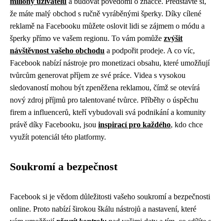
miliony uživatelů
a budovat povědomí o značce. Představte si,
že máte malý obchod s ručně vyráběnými šperky. Díky cílené
reklamě na Facebooku můžete oslovit lidi se zájmem o módu a
šperky přímo ve vašem regionu. To vám pomůže
zvýšit
návštěvnost vašeho obchodu
a podpořit prodeje. A co víc,
Facebook nabízí nástroje pro monetizaci obsahu, které umožňují
tvůrcům generovat příjem ze své práce. Videa s vysokou
sledovaností mohou být zpeněžena reklamou, čímž se otevírá
nový zdroj příjmů pro talentované tvůrce. Příběhy o úspěchu
firem a influencerů, kteří vybudovali svá podnikání a komunity
právě díky Facebooku, jsou
inspirací pro každého
, kdo chce
využít potenciál této platformy.
Soukromí a bezpečnost
Facebook si je vědom důležitosti vašeho soukromí a bezpečnosti
online. Proto nabízí širokou škálu nástrojů a nastavení, které