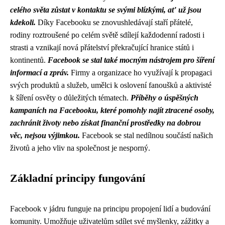
celého světa zůstat v kontaktu se svými blízkými, ať už jsou
kdekoli.
Díky Facebooku se znovushledávají staří přátelé,
rodiny roztroušené po celém světě sdílejí každodenní radosti i
strasti a vznikají nová přátelství překračující hranice států i
kontinentů.
Facebook se stal také mocným nástrojem pro šíření
informací a zpráv.
Firmy a organizace ho využívají k propagaci
svých produktů a služeb, umělci k oslovení fanoušků a aktivisté
k šíření osvěty o důležitých tématech.
Příběhy o úspěšných
kampaních na Facebooku, které pomohly najít ztracené osoby,
zachránit životy nebo získat finanční prostředky na dobrou
věc, nejsou výjimkou.
Facebook se stal nedílnou součástí našich
životů a jeho vliv na společnost je nesporný.
Základní principy fungování
Facebook v jádru funguje na principu propojení lidí a budování
komunity. Umožňuje uživatelům sdílet své myšlenky, zážitky a