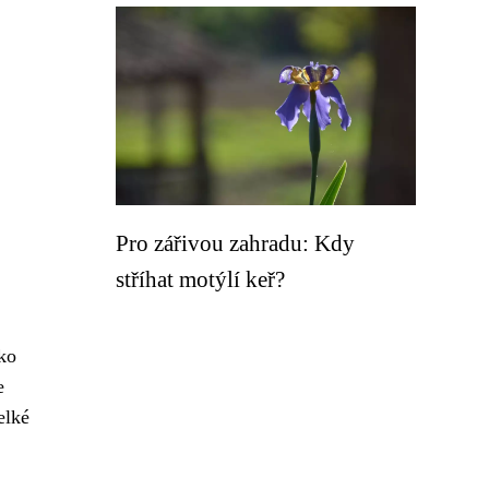
Pro zářivou zahradu: Kdy
stříhat motýlí keř?
ako
e
elké