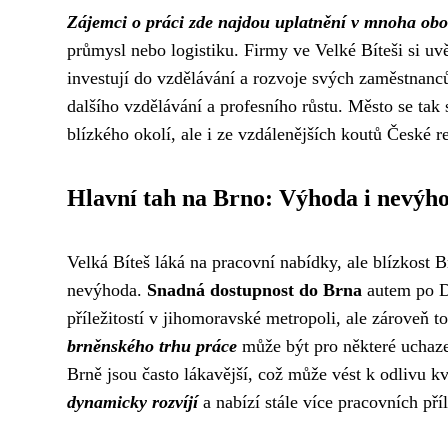
Zájemci o práci zde najdou uplatnění v mnoha ob
průmysl nebo logistiku. Firmy ve Velké Bíteši si uvě
investují do vzdělávání a rozvoje svých zaměstnanc
dalšího vzdělávání a profesního růstu. Město se tak s
blízkého okolí, ale i ze vzdálenějších koutů České r
Hlavní tah na Brno: Výhoda i nevýh
Velká Bíteš láká na pracovní nabídky, ale blízkost B
nevýhoda.
Snadná dostupnost do Brna
autem po D1
příležitostí v jihomoravské metropoli, ale zároveň 
brněnského trhu práce
může být pro některé uchaz
Brně jsou často lákavější, což může vést k odlivu k
dynamicky rozvíjí
a nabízí stále více pracovních pří