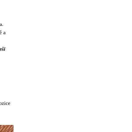
a.
ě a
eši
ozice