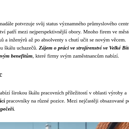
 i nadále potvrzuje svůj status významného průmyslového centr
nství patří mezi nejperspektivnější obory. Mnoho firem ve měst
ů a inženýrů až po absolventy s chutí učit se novým věcem.
kou škálu uchazečů.
Zájem o práci ve strojírenství ve Velké Bít
avým benefitům
, které firmy svým zaměstnancům nabízí.
c
bízí širokou škálu pracovních příležitostí v oblasti výroby a
ící
pracovníky na různé pozice. Mezi nejčastěji obsazované p
spečeři
.