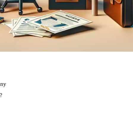
iny
?