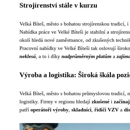
Strojírenství stále v kurzu
Velká Bíteš, město s bohatou strojírenskou tradicí,
Nabídka práce ve Velké Bíteši je stabilní a strojíre
okolí hledá nové zaměstnance, od zkušených technik
Pracovní nabídky ve Velké Bíteši tak oslovují širo
neklesá
, a to i díky
nadprůměrným platům
a
zajím
Výroba a logistika: Široká škála pozi
Velká Bíteš, město s bohatou průmyslovou tradicí, na
logistiky. Firmy v regionu hledají
zkušené
i
začínaj
patří
operátoři výroby
,
skladníci
,
řidiči VZV
a
di