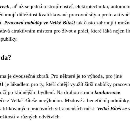
orech
, ať už se jedná o strojírenství, elektrotechniku, automob
domují důležitost kvalifikované pracovní síly a proto aktivně
ů.
Pracovní nabídky ve Velké Bíteši
tak často zahrnují i možn
tává atraktivním místem pro život a práci, které láká nejen li
epubliky.
oda?
rna je dvousečná zbraň. Pro některé je to výhoda, pro jiné
 je lákadlem pro ty, kteří chtějí využít širší nabídky pracov
touží po klidnějším bydlení. Na druhou stranu
konkurence
eče z Velké Bíteše nevýhodou. Mzdové a benefiční podmínky
valifikovaných pracovních sil z menších měst.
Velká Bíteš se 
ležitostí v různých odvětvích.