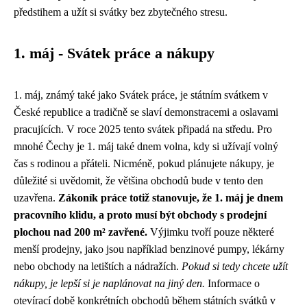
předstihem a užít si svátky bez zbytečného stresu.
1. máj - Svátek práce a nákupy
1. máj, známý také jako Svátek práce, je státním svátkem v
České republice a tradičně se slaví demonstracemi a oslavami
pracujících. V roce 2025 tento svátek připadá na středu. Pro
mnohé Čechy je 1. máj také dnem volna, kdy si užívají volný
čas s rodinou a přáteli. Nicméně, pokud plánujete nákupy, je
důležité si uvědomit, že většina obchodů bude v tento den
uzavřena.
Zákoník práce totiž stanovuje, že 1. máj je dnem
pracovního klidu, a proto musí být obchody s prodejní
plochou nad 200 m² zavřené.
Výjimku tvoří pouze některé
menší prodejny, jako jsou například benzinové pumpy, lékárny
nebo obchody na letištích a nádražích.
Pokud si tedy chcete užít
nákupy, je lepší si je naplánovat na jiný den.
Informace o
otevírací době konkrétních obchodů během státních svátků v