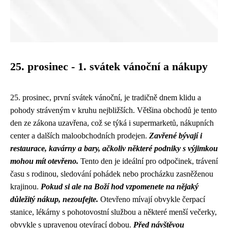
25. prosinec - 1. svátek vánoční a nákupy
25. prosinec, první svátek vánoční, je tradičně dnem klidu a
pohody stráveným v kruhu nejbližších. Většina obchodů je tento
den ze zákona uzavřena, což se týká i supermarketů, nákupních
center a dalších maloobchodních prodejen.
Zavřené bývají i
restaurace, kavárny a bary, ačkoliv některé podniky s výjimkou
mohou mít otevřeno.
Tento den je ideální pro odpočinek, trávení
času s rodinou, sledování pohádek nebo procházku zasněženou
krajinou.
Pokud si ale na Boží hod vzpomenete na nějaký
důležitý nákup, nezoufejte.
Otevřeno mívají obvykle čerpací
stanice, lékárny s pohotovostní službou a některé menší večerky,
obvykle s upravenou otevírací dobou.
Před návštěvou