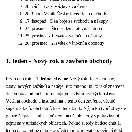
28. září - Svatý Václav a zavřeno
28. říjen - Vznik Československa a obchody
17. listopad - Den boje za svobodu a nákupy
24. prosinec - Štědrý den a otevírací doba
25. prosinec - 1. svátek vánoční a nákupy
26. prosinec - 2. svátek vánoční a obchody
1. leden - Nový rok a zavřené obchody
První den roku,
1. ledna
, slavíme Nový rok. Je to den plný
oslav, nových začátků a naděje. Pro mnoho lidí to také znamená
den volna a odpočinku po bujarých silvestrovských oslavách.
Většina obchodů a institucí má v tento den zavřeno, včetně
supermarketů, obchodních center a bank. Výjimku tvoří obvykle
pouze čerpací stanice a některé menší obchody s potravinami,
zejména v turistických oblastech. Pokud si tedy budete chtít 1.
ledna nakoupit, je dobré se předem informovat o otevírací době