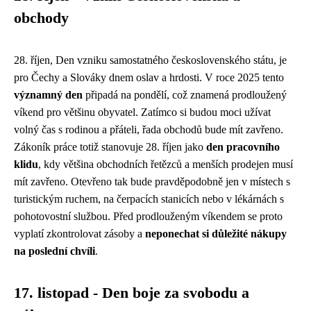
obchody
28. říjen, Den vzniku samostatného československého státu, je
pro Čechy a Slováky dnem oslav a hrdosti. V roce 2025 tento
významný den
připadá na pondělí, což znamená prodloužený
víkend pro většinu obyvatel. Zatímco si budou moci užívat
volný čas s rodinou a přáteli, řada obchodů bude mít zavřeno.
Zákoník práce totiž stanovuje 28. říjen jako
den pracovního
klidu
, kdy většina obchodních řetězců a menších prodejen musí
mít zavřeno. Otevřeno tak bude pravděpodobně jen v místech s
turistickým ruchem, na čerpacích stanicích nebo v lékárnách s
pohotovostní službou. Před prodlouženým víkendem se proto
vyplatí zkontrolovat zásoby a
neponechat si důležité nákupy
na poslední chvíli
.
17. listopad - Den boje za svobodu a