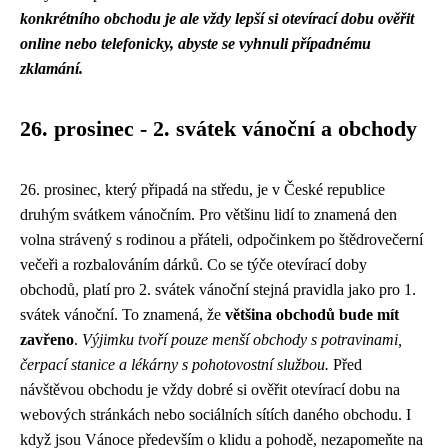
konkrétního obchodu je ale vždy lepší si otevírací dobu ověřit
online nebo telefonicky, abyste se vyhnuli případnému
zklamání.
26. prosinec - 2. svátek vánoční a obchody
26. prosinec, který připadá na středu, je v České republice
druhým svátkem vánočním. Pro většinu lidí to znamená den
volna strávený s rodinou a přáteli, odpočinkem po štědrovečerní
večeři a rozbalováním dárků. Co se týče otevírací doby
obchodů, platí pro 2. svátek vánoční stejná pravidla jako pro 1.
svátek vánoční. To znamená, že
většina obchodů bude mít
zavřeno
.
Výjimku tvoří pouze menší obchody s potravinami,
čerpací stanice a lékárny s pohotovostní službou.
Před
návštěvou obchodu je vždy dobré si ověřit otevírací dobu na
webových stránkách nebo sociálních sítích daného obchodu. I
když jsou Vánoce především o klidu a pohodě, nezapomeňte na