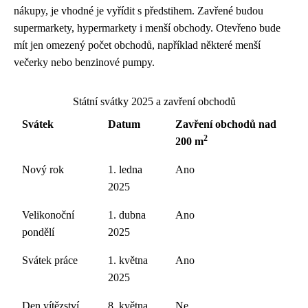
nákupy, je vhodné je vyřídit s předstihem. Zavřené budou
supermarkety, hypermarkety i menší obchody. Otevřeno bude
mít jen omezený počet obchodů, například některé menší
večerky nebo benzinové pumpy.
Státní svátky 2025 a zavření obchodů
Svátek
Datum
Zavření obchodů nad
2
200 m
Nový rok
1. ledna
Ano
2025
Velikonoční
1. dubna
Ano
pondělí
2025
Svátek práce
1. května
Ano
2025
Den vítězství
8. května
Ne