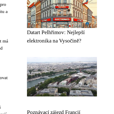
 pro
tu a
Datart Pelhřimov: Nejlepší
elektronika na Vysočině?
st má
od
ovat
i
Poznávací zájezd Francií