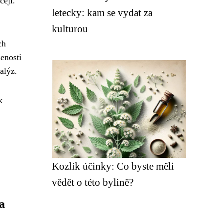
cejí.
letecky: kam se vydat za
kulturou
ch
enosti
alýz.
k
Kozlík účinky: Co byste měli
vědět o této bylině?
a