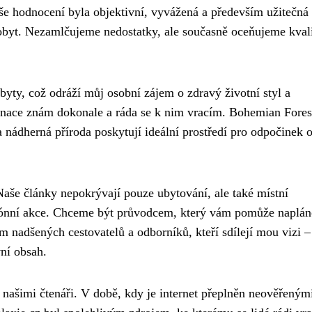
e hodnocení byla objektivní, vyvážená a především užitečná
obyt. Nezamlčujeme nedostatky, ale současně oceňujeme kvali
byty, což odráží můj osobní zájem o zdravý životní styl a
tinace znám dokonale a ráda se k nim vracím. Bohemian Fore
a nádherná příroda poskytují ideální prostředí pro odpočinek 
aše články nepokrývají pouze ubytování, ale také místní
sezónní akce. Chceme být průvodcem, který vám pomůže naplán
 nadšených cestovatelů a odborníků, kteří sdílejí mou vizi –
vní obsah.
našimi čtenáři. V době, kdy je internet přeplněn neověřeným