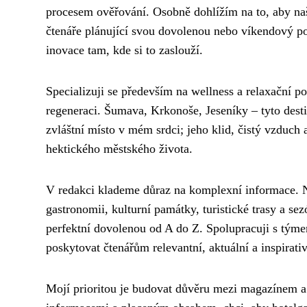
procesem ověřování. Osobně dohlížím na to, aby naš
čtenáře plánující svou dovolenou nebo víkendový p
inovace tam, kde si to zaslouží.
Specializuji se především na wellness a relaxační po
regeneraci. Šumava, Krkonoše, Jeseníky – tyto des
zvláštní místo v mém srdci; jeho klid, čistý vzduch 
hektického městského života.
V redakci klademe důraz na komplexní informace. N
gastronomii, kulturní památky, turistické trasy a 
perfektní dovolenou od A do Z. Spolupracuji s týmem
poskytovat čtenářům relevantní, aktuální a inspirati
Mojí prioritou je budovat důvěru mezi magazínem a 