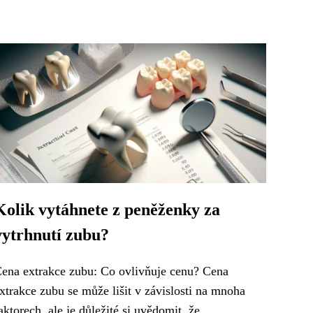
Kolik vytáhnete z peněženky za
vytrhnutí zubu?
ena extrakce zubu: Co ovlivňuje cenu? Cena
xtrakce zubu se může lišit v závislosti na mnoha
aktorech, ale je důležité si uvědomit, že...