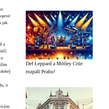
ko
poprvé
a jak
ů a
ničí.
 a
Def Leppard a Mötley Crüe
ažím
rozpálí Prahu!
 dobrý
lu, o
člivým