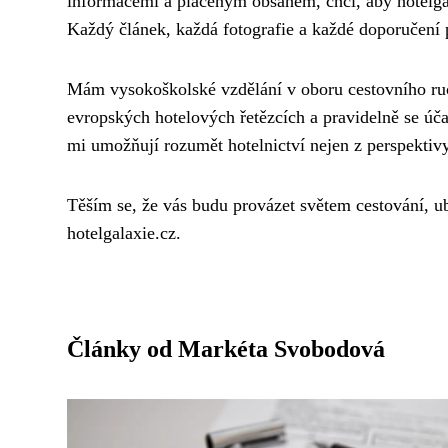
informacemi a placeným obsahem, chci, aby hotelgal
Každý článek, každá fotografie a každé doporučen
Mám vysokoškolské vzdělání v oboru cestovního ruch
evropských hotelových řetězcích a pravidelně se úč
mi umožňují rozumět hotelnictví nejen z perspektivy 
Těším se, že vás budu provázet světem cestování, u
hotelgalaxie.cz.
Články od Markéta Svobodová