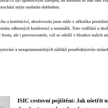
axie.cz byl spolehlivým zdrojem, ke kterému se lidé rádi vra
í prochází mým osobním dohledem.
u a hotelnictví, absolvovala jsem stáže v několika prestižní
astním odborných konferencí a seminářů. Toto vzdělání a zkuš
hosta, ale i provozovatele, což se odráží v hloubce našich an
bytování a nezapomenutelných zážitků prostřednictvím stráne
ISIC cestovní pojištění: Jak ušetřit n