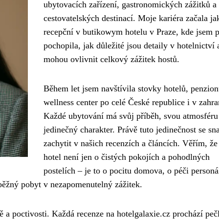
ubytovacích zařízení, gastronomických zážitků a
cestovatelských destinací. Moje kariéra začala ja
recepční v butikowym hotelu v Praze, kde jsem 
pochopila, jak důležité jsou detaily v hotelnictví 
mohou ovlivnit celkový zážitek hostů.
Během let jsem navštívila stovky hotelů, penzion
wellness center po celé České republice i v zahra
Každé ubytování má svůj příběh, svou atmosféru
jedinečný charakter. Právě tuto jedinečnost se sn
zachytit v našich recenzích a článcích. Věřím, že
hotel není jen o čistých pokojích a pohodlných
postelích – je to o pocitu domova, o péči personá
běžný pobyt v nezapomenutelný zážitek.
itě a poctivosti. Každá recenze na hotelgalaxie.cz prochází pe