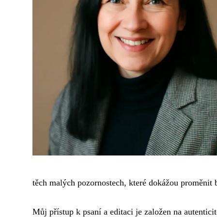
těch malých pozornostech, které dokážou proměnit 
Můj přístup k psaní a editaci je založen na autentic