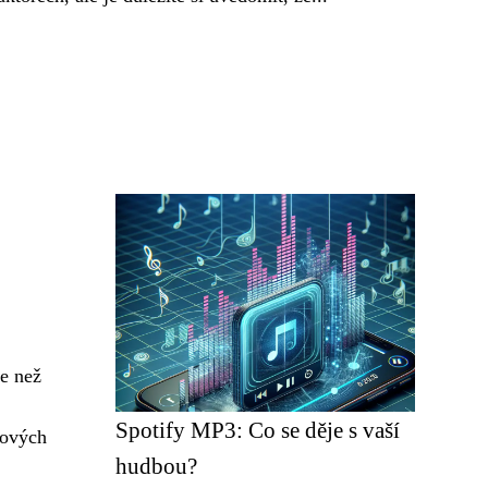
ce než
Spotify MP3: Co se děje s vaší
nových
hudbou?