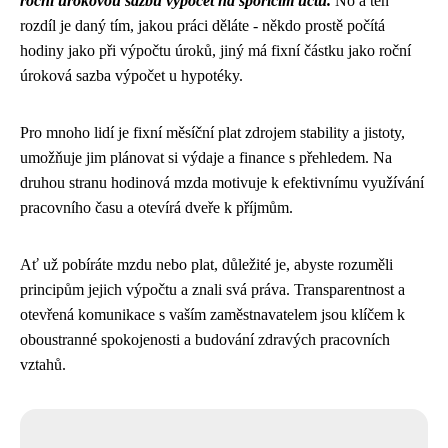
roční úrokovou sazbu výpočet na spořícím účtu.
No a ten
rozdíl je daný tím, jakou práci děláte - někdo prostě počítá
hodiny jako při výpočtu úroků, jiný má fixní částku jako roční
úroková sazba výpočet u hypotéky.
Pro mnoho lidí je fixní měsíční plat zdrojem stability a jistoty,
umožňuje jim plánovat si výdaje a finance s přehledem. Na
druhou stranu hodinová mzda motivuje k efektivnímu využívání
pracovního času a otevírá dveře k příjmům.
Ať už pobíráte mzdu nebo plat, důležité je, abyste rozuměli
principům jejich výpočtu a znali svá práva. Transparentnost a
otevřená komunikace s vaším zaměstnavatelem jsou klíčem k
oboustranné spokojenosti a budování zdravých pracovních
vztahů.