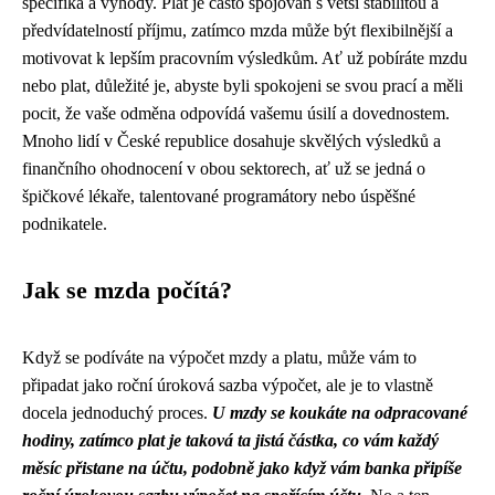
specifika a výhody. Plat je často spojován s větší stabilitou a
předvídatelností příjmu, zatímco mzda může být flexibilnější a
motivovat k lepším pracovním výsledkům. Ať už pobíráte mzdu
nebo plat, důležité je, abyste byli spokojeni se svou prací a měli
pocit, že vaše odměna odpovídá vašemu úsilí a dovednostem.
Mnoho lidí v České republice dosahuje skvělých výsledků a
finančního ohodnocení v obou sektorech, ať už se jedná o
špičkové lékaře, talentované programátory nebo úspěšné
podnikatele.
Jak se mzda počítá?
Když se podíváte na výpočet mzdy a platu, může vám to
připadat jako
roční úroková sazba výpočet
, ale je to vlastně
docela jednoduchý proces.
U mzdy se koukáte na odpracované
hodiny, zatímco plat je taková ta jistá částka, co vám každý
měsíc přistane na účtu, podobně jako když vám banka připíše