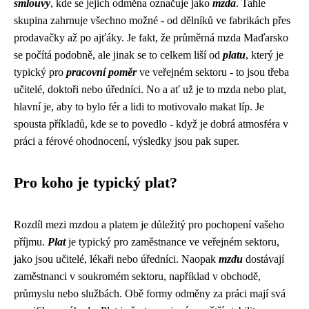
smlouvy
, kde se jejich odměna označuje jako
mzda
. Tahle
skupina zahrnuje všechno možné - od dělníků ve fabrikách přes
prodavačky až po ajťáky. Je fakt, že průměrná mzda Maďarsko
se počítá podobně, ale jinak se to celkem liší od
platu
, který je
typický pro
pracovní poměr
ve veřejném sektoru - to jsou třeba
učitelé, doktoři nebo úředníci. No a ať už je to mzda nebo plat,
hlavní je, aby to bylo fér a lidi to motivovalo makat líp. Je
spousta příkladů, kde se to povedlo - když je dobrá atmosféra v
práci a férové ohodnocení, výsledky jsou pak super.
Pro koho je typický plat?
Rozdíl mezi mzdou a platem je důležitý pro pochopení vašeho
příjmu.
Plat
je typický pro zaměstnance ve veřejném sektoru,
jako jsou učitelé, lékaři nebo úředníci. Naopak
mzdu
dostávají
zaměstnanci v soukromém sektoru, například v obchodě,
průmyslu nebo službách. Obě formy odměny za práci mají svá