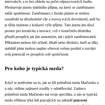
intervalech, a to bez ohledu na počet odpracovaných hodin.
Představuje jistotu stabilního příjmu, na který se zaměstnanec
může spolehnout. Zaměstnanci s fixním platem se mohou
soustředit na dlouhodobé cíle a rozvoj svých dovedností, aniž by
je tížila nejistota z kolísavé výše příjmu. Tato jistota jim dává
prostor pro kreativitu a inovace, což v konečném důsledku
přináší prospěch jak jim samotným, tak i jejich zaměstnavateli.
Příkladem mohou být učitelé, lékaři nebo úředníci, kteří se díky
stabilitě platu mohou naplno věnovat svému poslání a rozvíjet
svůj potenciál ve prospěch celé společnosti.
Pro koho je typická mzda?
Když se podíváme na to, jak se liší
průměrná mzda Maďarsko
a
u nás, vidíme zajímavé rozdíly v odměňování. Zatímco
průměrná mzda Maďarsko má svoje specifika, u nás se typická
mzda většinou týká lidí pracujících na základě
pracovní