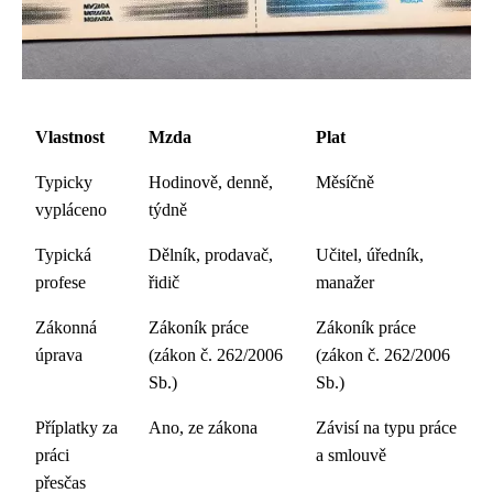
Vlastnost
Mzda
Plat
Typicky
Hodinově, denně,
Měsíčně
vypláceno
týdně
Typická
Dělník, prodavač,
Učitel, úředník,
profese
řidič
manažer
Zákonná
Zákoník práce
Zákoník práce
úprava
(zákon č. 262/2006
(zákon č. 262/2006
Sb.)
Sb.)
Příplatky za
Ano, ze zákona
Závisí na typu práce
práci
a smlouvě
přesčas