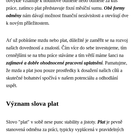
obvykle vztahuje k hodinové odměně nebo odměně za kus
práce, zatímco plat představuje fixní měsíční sumu.
Obě formy
odměny
nám dávají možnost finanční nezávislosti a otevírají dve
k novým příležitostem.
Ať už pobíráme mzdu nebo plat, důležité je zaměřit se na rozvoj
našich dovedností a znalostí. Čím více do sebe investujeme, tím
cennějšími se na trhu práce stáváme a tím větší máme šanci na
zajímavé a dobře ohodnocené pracovní uplatnění
. Pamatujme,
že mzda a plat jsou pouze prostředky k dosažení našich cílů a
skutečné bohatství spočívá v našem potenciálu a odhodlání
uspět.
Význam slova plat
Slovo "plat" v sobě nese punc stability a jistoty.
Plat
je pevně
stanovená odměna za práci, typicky vyplácená v pravidelných