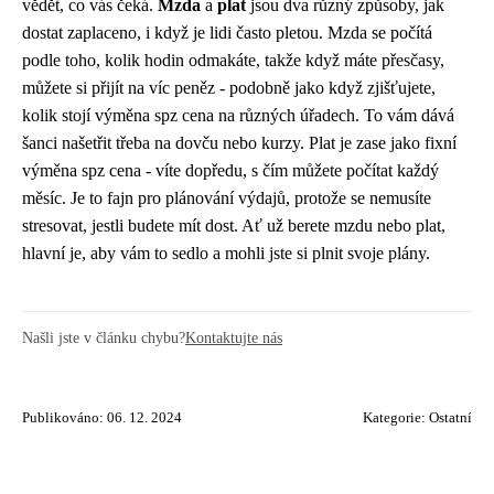
vědět, co vás čeká.
Mzda
a
plat
jsou dva různý způsoby, jak
dostat zaplaceno, i když je lidi často pletou. Mzda se počítá
podle toho, kolik hodin odmakáte, takže když máte přesčasy,
můžete si přijít na víc peněz - podobně jako když zjišťujete,
kolik stojí výměna spz cena na různých úřadech. To vám dává
šanci našetřit třeba na dovču nebo kurzy. Plat je zase jako fixní
výměna spz cena - víte dopředu, s čím můžete počítat každý
měsíc. Je to fajn pro plánování výdajů, protože se nemusíte
stresovat, jestli budete mít dost. Ať už berete mzdu nebo plat,
hlavní je, aby vám to sedlo a mohli jste si plnit svoje plány.
Našli jste v článku chybu?
Kontaktujte nás
Publikováno: 06. 12. 2024
Kategorie:
Ostatní