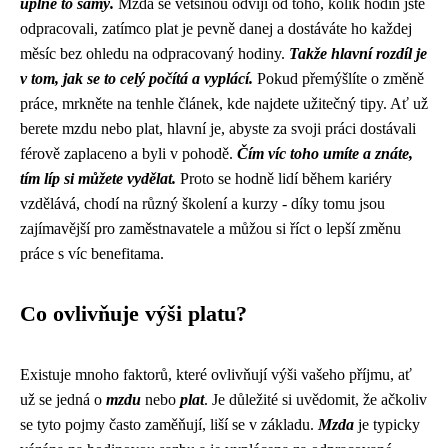
úplně to samý.
Mzda se většinou odvíjí od toho, kolik hodin jste
odpracovali, zatímco plat je pevně danej a dostáváte ho každej
měsíc bez ohledu na odpracovaný hodiny.
Takže hlavní rozdíl je
v tom, jak se to celý počítá a vyplácí.
Pokud přemýšlíte o změně
práce,
mrkněte na tenhle článek
, kde najdete užitečný tipy. Ať už
berete mzdu nebo plat, hlavní je, abyste za svoji práci dostávali
férově zaplaceno a byli v pohodě.
Čím víc toho umíte a znáte,
tím líp si můžete vydělat.
Proto se hodně lidí během kariéry
vzdělává, chodí na různý školení a kurzy - díky tomu jsou
zajímavější pro zaměstnavatele a můžou si říct o lepší změnu
práce s víc benefitama.
Co ovlivňuje výši platu?
Existuje mnoho faktorů, které ovlivňují výši vašeho příjmu, ať
už se jedná o
mzdu
nebo
plat
. Je důležité si uvědomit, že ačkoliv
se tyto pojmy často zaměňují, liší se v základu.
Mzda
je typicky