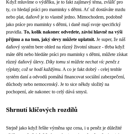
Když mluvíme o výdělku, je to fakt zajímavý téma, zvlášť pro
ty, co hledají práci pro maminky s dětmi. Ať už dostáváte mzdu
nebo plat, daňově je to vlastně jedno. Mimochodem, podobně
jako
práce pro maminky s dětmi
, i daně mají svoje specifický
pravidla.
To, kolik nakonec odvedete, závisí hlavně na výši
příjmu a na tom, jaký slevy můžete uplatnit.
Je super, že náš
daňový systém bere ohled na různý životní situace - třeba když
máte děti nebo hledáte práci pro maminky s dětmi, můžete získat
různý daňový úlevy.
Díky tomu si můžete nechat víc peněz z
výplaty, což se hodí každýmu.
A co je fakt dobrý - celej tenhle
systém daní a odvodů pomáhá financovat sociální zabezpečení,
důchody nebo nemocenský. Je to sice někdy složitý na
pochopení, ale nakonec to celý dává smysl.
Shrnutí klíčových rozdílů
Stejně jako když řešíte
výměna spz cena
, i u peněz je důležité