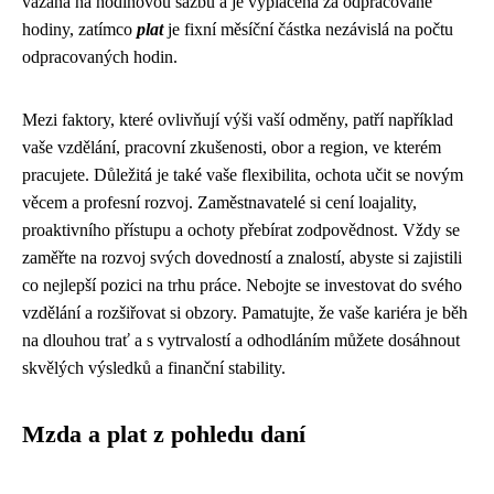
vázána na hodinovou sazbu a je vyplácena za odpracované
hodiny, zatímco
plat
je fixní měsíční částka nezávislá na počtu
odpracovaných hodin.
Mezi faktory, které ovlivňují výši vaší odměny, patří například
vaše vzdělání, pracovní zkušenosti, obor a region, ve kterém
pracujete. Důležitá je také vaše flexibilita, ochota učit se novým
věcem a profesní rozvoj. Zaměstnavatelé si cení loajality,
proaktivního přístupu a ochoty přebírat zodpovědnost. Vždy se
zaměřte na rozvoj svých dovedností a znalostí, abyste si zajistili
co nejlepší pozici na trhu práce. Nebojte se investovat do svého
vzdělání a rozšiřovat si obzory. Pamatujte, že vaše kariéra je běh
na dlouhou trať a s vytrvalostí a odhodláním můžete dosáhnout
skvělých výsledků a finanční stability.
Mzda a plat z pohledu daní