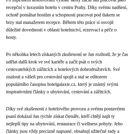
recepční v luxusním hotelu v centru Prahy. Díky svému nadšení,
ochotě pomáhat hostům a schopnosti pracovat pod tlakem se
brzy stal manažerem recepce. Během této práce si osvojil
důležité dovednosti v oblasti hotelnictví, rezervací a péče o
hosty.
Po několika letech získaných zkušeností se Jan rozhodl, že je čas
udělat další krok ve své kariéře a začít psát o svých
cestovatelských zážitcích a hotelových dobrodružstvích. Své
znalosti a vášeň pro cestování spojil a stal se editorem
populárního časopisu hotelgalaxie.cz, který je známý svými
inspirativními články o ubytování, cestování a zážitcích.
Díky své zkušenosti z hotelového provozu a svému poutavému
psaní dokázal Jan rychle získat čtenáře, kteří chtějí najít ty
nejlepší tipy na ubytování, restaurace či wellness pobyty. Jeho
články jsou vždy precizně napsané, obsahují užitečné rady a