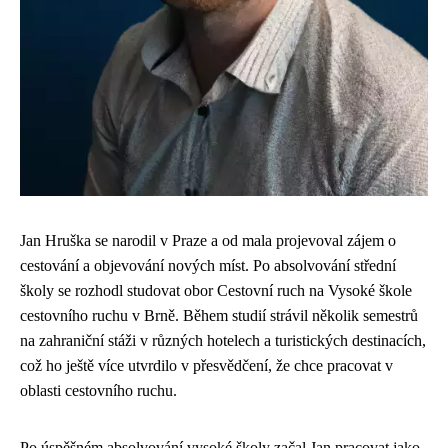
Jan Hruška se narodil v Praze a od mala projevoval zájem o
cestování a objevování nových míst. Po absolvování střední
školy se rozhodl studovat obor Cestovní ruch na Vysoké škole
cestovního ruchu v Brně. Během studií strávil několik semestrů
na zahraniční stáži v různých hotelech a turistických destinacích,
což ho ještě více utvrdilo v přesvědčení, že chce pracovat v
oblasti cestovního ruchu.
Po úspěšném absolvování vysoké školy začal Jan pracovat jako