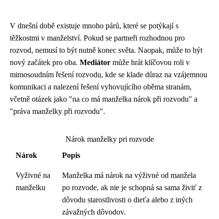
V dnešní době existuje mnoho párů, které se potýkají s
těžkostmi v manželství. Pokud se partneři rozhodnou pro
rozvod, nemusí to být nutně konec světa. Naopak, může to být
nový začátek pro oba.
Mediátor
může hrát klíčovou roli v
mimosoudním řešení rozvodu, kde se klade důraz na vzájemnou
komunikaci a nalezení řešení vyhovujícího oběma stranám,
včetně otázek jako "na co má manželka nárok při rozvodu" a
"práva manželky při rozvodu".
Nárok manželky pri rozvode
Nárok
Popis
Vyživné na
Manželka má nárok na výživné od manžela
manželku
po rozvode, ak nie je schopná sa sama živiť z
dôvodu starostlivosti o dieťa alebo z iných
závažných dôvodov.