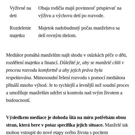
Vyživné na
Obaja rodičia majú povinnosť prispievať na
deti
výživu a výchovu detí po rozvode.
Rozdelenie
Majetok nadobudnutý počas manželstva sa
majetku
delí rovným dielom.
Mediátor pomáhá manželům najít shodu v otázkách péče o děti,
rozdělení majetku a financí.
Důležité je, aby se manželé cítili v
procesu rozvodu komfortně a aby jejich práva byla
respektována.
Mimosoudní řešení rozvodu s pomocí mediátora
přináší mnoho výhod. Je to rychlejší a levnější než soudní proces
a umožňuje manželům udržet si kontrolu nad svým životem a
budoucností.
Výsledkem mediace je dohoda šitá na míru potřebám obou
stran, která bere v potaz specifika jejich situace.
Manželé tak
mohou vstoupit do nové etapy svého života s pocitem