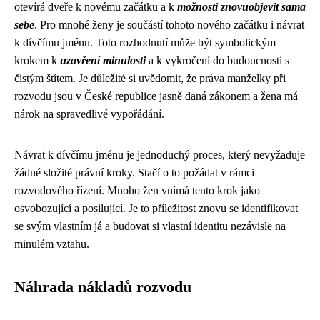
otevírá dveře k novému začátku a k
možnosti znovuobjevit sama
sebe
. Pro mnohé ženy je součástí tohoto nového začátku i návrat
k dívčímu jménu. Toto rozhodnutí může být symbolickým
krokem k
uzavření minulosti
a k vykročení do budoucnosti s
čistým štítem. Je důležité si uvědomit, že práva manželky při
rozvodu jsou v České republice jasně daná zákonem a žena má
nárok na spravedlivé vypořádání.
Návrat k dívčímu jménu je jednoduchý proces, který nevyžaduje
žádné složité právní kroky. Stačí o to požádat v rámci
rozvodového řízení. Mnoho žen vnímá tento krok jako
osvobozující a posilující. Je to příležitost znovu se identifikovat
se svým vlastním já a budovat si vlastní identitu nezávisle na
minulém vztahu.
Náhrada nákladů rozvodu