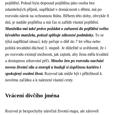
pojištění. Pokud byla doposud pojištěna jako osoba bez
zdanitelných příjmů, například v domácnosti s dětmi, má po
rozvodu nárok na ochrannou lhůtu. Během této doby, obvykle 8
dní, je nadále pojištěna a má čas si zařídit vlastní pojištění.
Manželka má také právo požádat o zařazení do pojištění svého
bývalého manžela, pokud splňuje zákonné podmínky.
To se
týká například situací, kdy pečuje o dítě do 7 let věku nebo
pobírá invalidní důchod 3. stupně. Je důležité si uvědomit, že i
po rozvodu existují možnosti, jak zajistit, aby žena měla kvalitní
a dostupnou zdravotní péči.
Mnoho žen po rozvodu nachází
novou životní sílu a energii a budují si úspěšnou kariéru i
spokojený osobní život.
Rozvod tak může být i příležitostí k
novému začátku a k nalezení vlastní cesty.
Vrácení dívčího jména
Rozvod je bezpochyby náročná životní etapa, ale zároveň