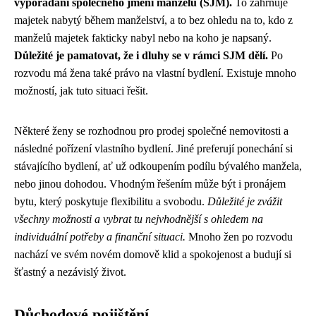
vypořádání společného jmění manželů (SJM).
To zahrnuje
majetek nabytý během manželství, a to bez ohledu na to, kdo z
manželů majetek fakticky nabyl nebo na koho je napsaný.
Důležité je pamatovat, že i dluhy se v rámci SJM dělí.
Po
rozvodu má žena také právo na vlastní bydlení. Existuje mnoho
možností, jak tuto situaci řešit.
Některé ženy se rozhodnou pro prodej společné nemovitosti a
následné pořízení vlastního bydlení. Jiné preferují ponechání si
stávajícího bydlení, ať už odkoupením podílu bývalého manžela,
nebo jinou dohodou. Vhodným řešením může být i pronájem
bytu, který poskytuje flexibilitu a svobodu.
Důležité je zvážit
všechny možnosti a vybrat tu nejvhodnější s ohledem na
individuální potřeby a finanční situaci.
Mnoho žen po rozvodu
nachází ve svém novém domově klid a spokojenost a budují si
šťastný a nezávislý život.
Důchodové pojištění