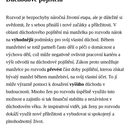
Rozvod je bezpochyby náročná životní etapa, ale je důležité si
uvědomit, že s sebou přináší i nové začátky a příležitosti. V
oblasti důchodového pojištění má manželka po rozvodu nárok
na
výhodnější
podmínky pro svůj vlastní důchod. Během
manželství se totiž partneři často dělí o péči o domácnost a
výchovu dětí, což může negativně ovlivnit pracovní kariéru a
výši odvodů na důchodové pojištění. Zákon proto umožňuje
manželce po rozvodu
převést
část doby pojištění, kterou získal
bývalý manžel během manželství, na svůj vlastní účet. To jí
může výrazně pomoci k dosažení
vyššího
důchodu v
budoucnosti. Mnoho žen po rozvodu úspěšně využilo tuto
možnost a zajistilo si tak finanční stabilitu a nezávislost v
důchodovém věku. Je inspirativní vidět, jak ženy po rozvodu
dokáží využít nové příležitosti a vybudovat si spokojený a
plnohodnotný život.