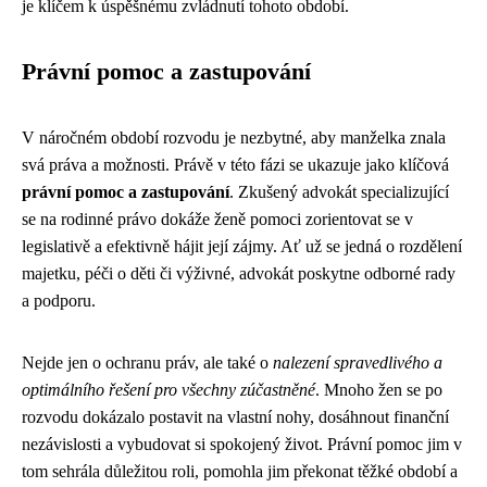
je klíčem k úspěšnému zvládnutí tohoto období.
Právní pomoc a zastupování
V náročném období rozvodu je nezbytné, aby manželka znala
svá práva a možnosti. Právě v této fázi se ukazuje jako klíčová
právní pomoc a zastupování
. Zkušený advokát specializující
se na rodinné právo dokáže ženě pomoci zorientovat se v
legislativě a efektivně hájit její zájmy. Ať už se jedná o rozdělení
majetku, péči o děti či výživné, advokát poskytne odborné rady
a podporu.
Nejde jen o ochranu práv, ale také o
nalezení spravedlivého a
optimálního řešení pro všechny zúčastněné
. Mnoho žen se po
rozvodu dokázalo postavit na vlastní nohy, dosáhnout finanční
nezávislosti a vybudovat si spokojený život. Právní pomoc jim v
tom sehrála důležitou roli, pomohla jim překonat těžké období a