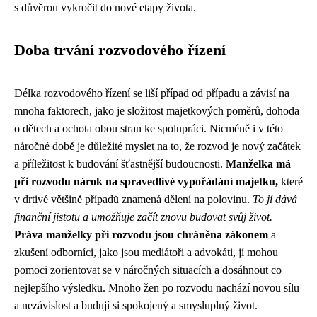
s důvěrou vykročit do nové etapy života.
Doba trvání rozvodového řízení
Délka rozvodového řízení se liší případ od případu a závisí na
mnoha faktorech, jako je složitost majetkových poměrů, dohoda
o dětech a ochota obou stran ke spolupráci. Nicméně i v této
náročné době je důležité myslet na to, že rozvod je nový začátek
a příležitost k budování šťastnější budoucnosti.
Manželka má
při rozvodu nárok na spravedlivé vypořádání majetku,
které
v drtivé většině případů znamená dělení na polovinu.
To jí dává
finanční jistotu a umožňuje začít znovu budovat svůj život.
Práva manželky při rozvodu jsou chráněna zákonem
a
zkušení odborníci, jako jsou mediátoři a advokáti, jí mohou
pomoci zorientovat se v náročných situacích a dosáhnout co
nejlepšího výsledku. Mnoho žen po rozvodu nachází novou sílu
a nezávislost a budují si spokojený a smysluplný život.