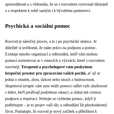
spravedlnosti a s vědomím, že se s rozvodem vyrovnali důstojně
a s respektem k sobě samým i k bývalému partnerovi.
Psychická a sociální pomoc
Rozvod je náročný proces, a to i po psychické stránce. Je
důležité si uvědomit, že máte právo na podporu a pomoc.
Existuje mnoho organizací a odborníků, kteří vám mohou
pomoci zorientovat se v emocích a výzvách, které s rozvodem
souvisejí.
Terapeuti a psychologové vám poskytnou
bezpečný prostor pro zpracování vašich pocitů,
ať už se
jedná o smutek, zlost, úzkost nebo strach z budoucnosti.
Skupinová terapie vám zase může pomoci sdílet vaše zkušenosti
s lidmi, kteří prožívají podobnou situaci, a získat tak cennou
podporu a inspiraci.
Nebojte se vyhledat pomoc, když ji
potřebujete – je to projev vaší síly a odhodlání žít plnohodnotný
život. Pamatujte, že rozvod je nový začátek a příležitost k