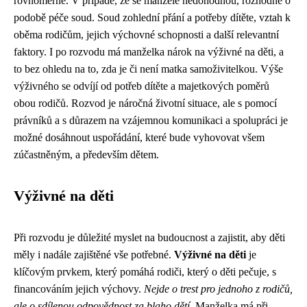
rovnoměrně. V případě, že se manželé nedohodnou, rozhodne o
podobě péče soud. Soud zohlední přání a potřeby dítěte, vztah k
oběma rodičům, jejich výchovné schopnosti a další relevantní
faktory. I po rozvodu má manželka nárok na výživné na děti, a
to bez ohledu na to, zda je či není matka samoživitelkou. Výše
výživného se odvíjí od potřeb dítěte a majetkových poměrů
obou rodičů. Rozvod je náročná životní situace, ale s pomocí
právníků a s důrazem na vzájemnou komunikaci a spolupráci je
možné dosáhnout uspořádání, které bude vyhovovat všem
zúčastněným, a především dětem.
Výživné na děti
Při rozvodu je důležité myslet na budoucnost a zajistit, aby děti
měly i nadále zajištěné vše potřebné.
Výživné na děti
je
klíčovým prvkem, který pomáhá rodiči, který o děti pečuje, s
financováním jejich výchovy.
Nejde o trest pro jednoho z rodičů,
ale o sdílenou odpovědnost za blaho dětí.
Manželka má při