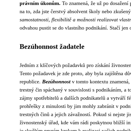
právním úkonům.
To znamená, že už po dosažení pl
na to, zda jste čerstvý absolvent školy nebo zkušen
samostatnosti, flexibilitě a možnosti realizovat vlast
odvahou pustit se do vlastního podnikání. Stačí jen
Bezúhonnost žadatele
Jedním z klíčových požadavků pro získání živnosten
Tento požadavek je zde proto, aby byla zajištěna dů
republice.
Bezúhonnost
v tomto kontextu znamená, 
trestný čin spáchaný v souvislosti s podnikáním, a to
zájmy spotřebitelů a dalších podnikatelů a vytváří 
prohřešky z minulosti by jim mohly zabránit v podn
trestných činů a jejich závažností. Pokud si nejste 
živnostenský úřad, kde vám rádi poskytnou bližší i
je skvělým prvním krokem k realizaci vašich podnik