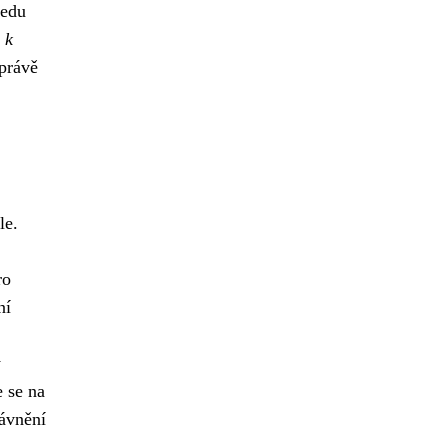
ledu
 k
právě
le.
ro
ní
y
e se na
rávnění