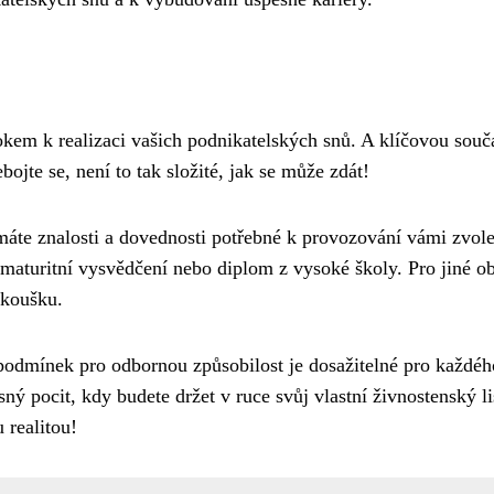
kem k realizaci vašich podnikatelských snů. A klíčovou součá
bojte se, není to tak složité, jak se může zdát!
máte znalosti a dovednosti potřebné k provozování vámi zvol
t, maturitní vysvědčení nebo diplom z vysoké školy. Pro jiné o
zkoušku.
 podmínek pro odbornou způsobilost je dosažitelné pro každéh
ný pocit, kdy budete držet v ruce svůj vlastní živnostenský li
 realitou!