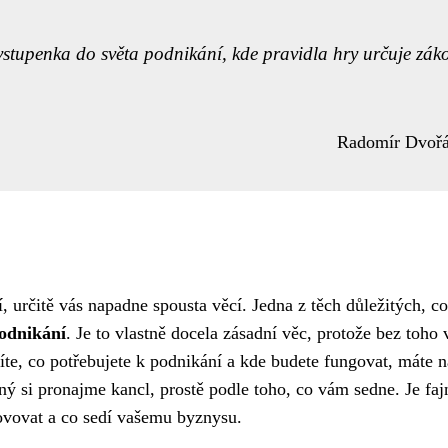
e vstupenka do světa podnikání, kde pravidla hry určuje zák
Radomír Dvoř
í
, určitě vás napadne spousta věcí. Jedna z těch důležitých, co
odnikání
. Je to vlastně docela zásadní věc, protože bez toho
šíte, co potřebujete k podnikání a kde budete fungovat, máte n
ý si pronajme kancl, prostě podle toho, co vám sedne. Je faj
ovovat a co sedí vašemu byznysu.