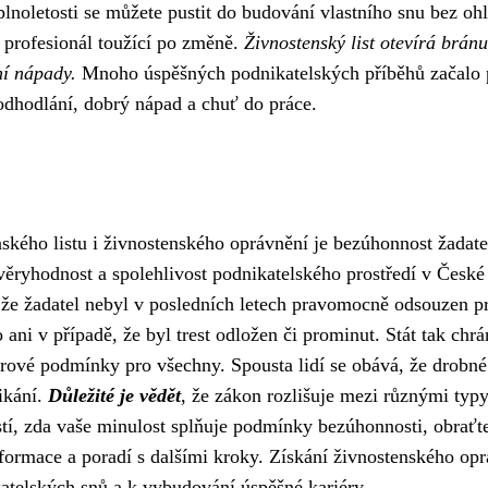
noletosti se můžete pustit do budování vlastního snu bez oh
ý profesionál toužící po změně.
Živnostenský list otevírá bránu
ní nápady.
Mnoho úspěšných podnikatelských příběhů začalo 
 odhodlání, dobrý nápad a chuť do práce.
ského listu i živnostenského oprávnění je bezúhonnost žadate
věryhodnost a spolehlivost podnikatelského prostředí v České
že žadatel nebyl v posledních letech pravomocně odsouzen p
 ani v případě, že byl trest odložen či prominut. Stát tak chrá
férové podmínky pro všechny. Spousta lidí se obává, že drobné
ikání.
Důležité je vědět
, že zákon rozlišuje mezi různými typ
jistí, zda vaše minulost splňuje podmínky bezúhonnosti, obraťt
nformace a poradí s dalšími kroky. Získání živnostenského op
atelských snů a k vybudování úspěšné kariéry.