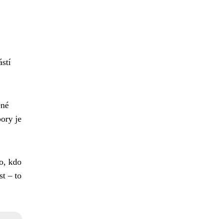
stí
ené
bory je
o, kdo
st – to