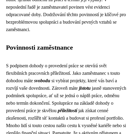
neposlední řadě je zaměstnavatel povinen vést evidenci
odpracované doby. Dodržování těchto povinností je klíčové pro
bezproblémovou spolupráci a budování pevných vztahů se
zaměstnanci.
Povinnosti zaměstnance
S podpisem dohody o provedení práce se otevírá svět
flexibilních pracovních příležitostí. Jako zaměstnanec s touto
dohodou máte
svobodu
si vybírat projekty, které vás baví a
rozvíjí vaše dovednosti. Zároveň máte
jistotu
jasně stanovených
podmínek spolupráce, ať už se jedná o náplň práce, odměnu
nebo termín dokončení. Spolupráce na základě dohody o
provedení práce je skvělou
příležitostí
jak získat cenné
zkušenosti, rozšířit síť kontaktů a budovat si profesní portfolio.
Mnoho lidí si touto cestou našlo cestu k vysněné kariéře nebo si
zlepšilo finanční situaci. Pamatujte, že s aktivním přístupem a