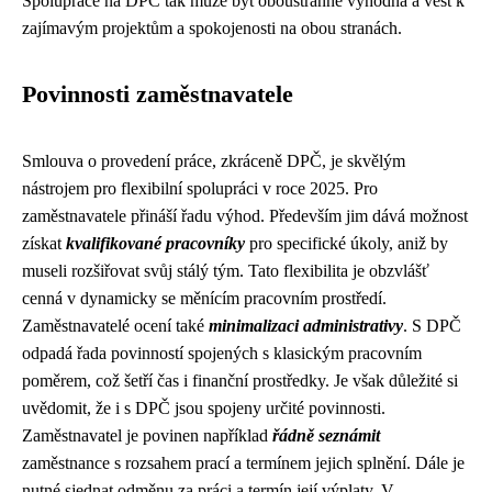
Spolupráce na DPČ tak může být oboustranně výhodná a vést k
zajímavým projektům a spokojenosti na obou stranách.
Povinnosti zaměstnavatele
Smlouva o provedení práce, zkráceně DPČ, je skvělým
nástrojem pro flexibilní spolupráci v roce 2025. Pro
zaměstnavatele přináší řadu výhod. Především jim dává možnost
získat
kvalifikované pracovníky
pro specifické úkoly, aniž by
museli rozšiřovat svůj stálý tým. Tato flexibilita je obzvlášť
cenná v dynamicky se měnícím pracovním prostředí.
Zaměstnavatelé ocení také
minimalizaci administrativy
. S DPČ
odpadá řada povinností spojených s klasickým pracovním
poměrem, což šetří čas i finanční prostředky. Je však důležité si
uvědomit, že i s DPČ jsou spojeny určité povinnosti.
Zaměstnavatel je povinen například
řádně seznámit
zaměstnance s rozsahem prací a termínem jejich splnění. Dále je
nutné sjednat odměnu za práci a termín její výplaty. V