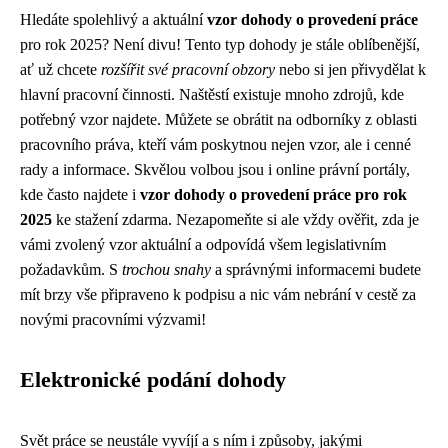
Hledáte spolehlivý a aktuální
vzor dohody o provedení práce
pro rok 2025? Není divu! Tento typ dohody je stále oblíbenější,
ať už chcete
rozšířit své pracovní obzory
nebo si jen přivydělat k
hlavní pracovní činnosti. Naštěstí existuje mnoho zdrojů, kde
potřebný vzor najdete. Můžete se obrátit na odborníky z oblasti
pracovního práva, kteří vám poskytnou nejen vzor, ale i cenné
rady a informace. Skvělou volbou jsou i online právní portály,
kde často najdete i
vzor dohody o provedení práce pro rok
2025
ke stažení zdarma. Nezapomeňte si ale vždy ověřit, zda je
vámi zvolený vzor aktuální a odpovídá všem legislativním
požadavkům. S
trochou snahy
a správnými informacemi budete
mít brzy vše připraveno k podpisu a nic vám nebrání v cestě za
novými pracovními výzvami!
Elektronické podání dohody
Svět práce se neustále vyvíjí a s ním i způsoby, jakými