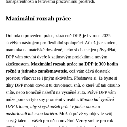
transparentnosti a férovému pracovnímu prostředí.
Maximální rozsah práce
Dohoda o provedení práce, zkráceně DPP, je i v roce 2025
skvělým nástrojem pro flexibilní spolupráci. Ať už jste student,
maminka na mateřské dovolené, nebo si chcete jen přivydělat,
DPP vám otevírá dveře k zajímavým projektům a novým
zkušenostem.
Maximální rozsah práce na DPP je 300 hodin
ročně u jednoho zaměstnavatele
, což vám dává dostatek
prostoru věnovat se i jiným aktivitám. Představte si, že byste si
díky DPP mohli dovolit tu dovolenou snů, o které už tak dlouho
sníte, nebo konečně našetřit na vysněné auto. Právě DPP vám
může pomoci tyto sny proměnit v realitu.
Mnoho lidí využívá
DPP k tomu, aby si vyzkoušeli práci v jiném oboru a
nastartovali tak svou kariéru.
Možná právě vy objevíte svůj
skrytý talent a vášeň pro něco nového! Vzory smluv pro rok