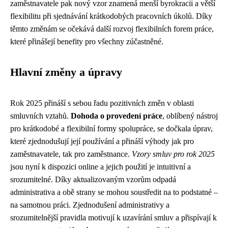
zaměstnavatele pak nový vzor znamená menší byrokracii a větší
flexibilitu při sjednávání krátkodobých pracovních úkolů. Díky
těmto změnám se očekává další rozvoj flexibilních forem práce,
které přinášejí benefity pro všechny zúčastněné.
Hlavní změny a úpravy
Rok 2025 přináší s sebou řadu pozitivních změn v oblasti
smluvních vztahů.
Dohoda o provedení práce
, oblíbený nástroj
pro krátkodobé a flexibilní formy spolupráce, se dočkala úprav,
které zjednodušují její používání a přináší výhody jak pro
zaměstnavatele, tak pro zaměstnance.
Vzory smluv pro rok 2025
jsou nyní k dispozici online a jejich použití je intuitivní a
srozumitelné. Díky aktualizovaným vzorům odpadá
administrativa a obě strany se mohou soustředit na to podstatné –
na samotnou práci. Zjednodušení administrativy a
srozumitelnější pravidla motivují k uzavírání smluv a přispívají k