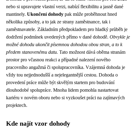
nebo si upravujete vlastní verzi, nabízí flexibilitu a jasně dané
mantinely.
Ukončení dohody
pak může proběhnout hned
několika způsoby, a to jak ze strany zaměstnance, tak i
zaměstnavatele. Základním předpokladem pro hladký průběh je
dodržení podmínek uvedených přímo v dané dohodě.
Obvykle je
možné dohodu ukončit písemnou dohodou obou stran, a to k
předem stanovenému datu.
Tato možnost dává oběma stranám
prostor pro včasnou reakci a případné nalezení nového
pracovního angažmá či spolupracovníka. Vzájemná dohoda je
vždy tou nejjednodušší a nejelegantnější cestou. Dohoda o
provedení práce může být skvělým startem pro budování
dlouhodobé spolupráce. Mnoha lidem pomohla nastartovat
kariéru v novém oboru nebo si vyzkoušet práci na zajímavých
projektech.
Kde najít vzor dohody