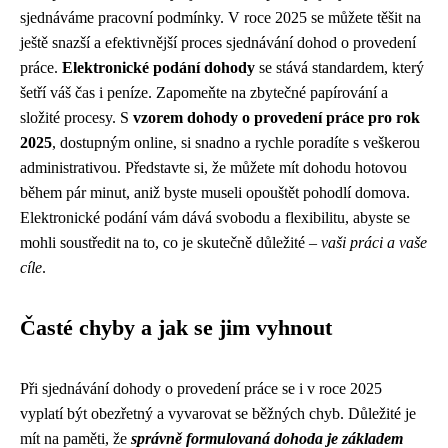
sjednáváme pracovní podmínky. V roce 2025 se můžete těšit na
ještě snazší a efektivnější proces sjednávání dohod o provedení
práce.
Elektronické podání dohody
se stává standardem, který
šetří váš čas i peníze. Zapomeňte na zbytečné papírování a
složité procesy. S
vzorem dohody o provedení práce pro rok
2025
, dostupným online, si snadno a rychle poradíte s veškerou
administrativou. Představte si, že můžete mít dohodu hotovou
během pár minut, aniž byste museli opouštět pohodlí domova.
Elektronické podání vám dává svobodu a flexibilitu, abyste se
mohli soustředit na to, co je skutečně důležité –
vaši práci a vaše
cíle
.
Časté chyby a jak se jim vyhnout
Při sjednávání dohody o provedení práce se i v roce 2025
vyplatí být obezřetný a vyvarovat se běžných chyb. Důležité je
mít na paměti, že
správně formulovaná dohoda je základem