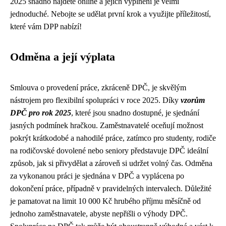
2025 snadno najdete online a jejich vyplnění je velmi
jednoduché. Nebojte se udělat první krok a využijte příležitostí,
které vám DPP nabízí!
Odměna a její výplata
Smlouva o provedení práce, zkráceně DPČ, je skvělým
nástrojem pro flexibilní spolupráci v roce 2025. Díky
vzorům
DPČ pro rok 2025
, které jsou snadno dostupné, je sjednání
jasných podmínek hračkou. Zaměstnavatelé oceňují možnost
pokrýt krátkodobé a nahodilé práce, zatímco pro studenty, rodiče
na rodičovské dovolené nebo seniory představuje DPČ ideální
způsob, jak si přivydělat a zároveň si udržet volný čas. Odměna
za vykonanou práci je sjednána v DPČ a vyplácena po
dokončení práce, případně v pravidelných intervalech. Důležité
je pamatovat na limit 10 000 Kč hrubého příjmu měsíčně od
jednoho zaměstnavatele, abyste nepřišli o výhody DPČ.