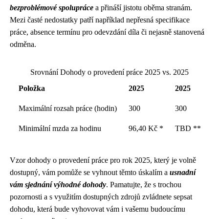
bezproblémové spolupráce
a přináší jistotu oběma stranám.
Mezi časté nedostatky patří například nepřesná specifikace
práce, absence termínu pro odevzdání díla či nejasně stanovená
odměna.
Srovnání Dohody o provedení práce 2025 vs. 2025
Položka
2025
2025
Maximální rozsah práce (hodin)
300
300
Minimální mzda za hodinu
96,40 Kč *
TBD **
Vzor dohody o provedení práce pro rok 2025, který je volně
dostupný, vám pomůže se vyhnout těmto úskalím a
usnadní
vám sjednání výhodné dohody
. Pamatujte, že s trochou
pozornosti a s využitím dostupných zdrojů zvládnete sepsat
dohodu, která bude vyhovovat vám i vašemu budoucímu