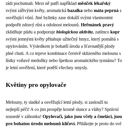
rádi pochutnali. Mezi ně patří například
měsíček lékařský
svými zářivými květy, aromatická
bazalka
nebo
máta peprná
s
osvěžující vůní. Jiné bylinky zase dokáží svými vlastnostmi
podpořit zdravý růst a odolnost melounů.
Heřmánek pravý
zklidňuje půdu a podporuje
biologickou aktivitu
, zatímco
kopr
svými jemnými květy přitahuje užitečný hmyz, který pomáhá s
opylováním. Výsledkem je bohatší úroda a šťavnatější plody
plné chuti. A co teprve kombinace čerstvě sklizeného melounu s
lístky voňavé meduňky nebo špetkou aromatického tymiánu? To
je letní osvěžení, které potěší všechny smysly.
Květiny pro opylovače
Melouny, ty sladké a osvěžující letní plody, si zaslouží tu
nejlepší péči! A co jim prospěje kromě slunce a vláhy? Správní
sousedé v záhonku!
Opylovači, jako jsou včely a čmeláci, jsou
pro bohatou úrodu melounů klíčoví.
Přilákejte je proto do své