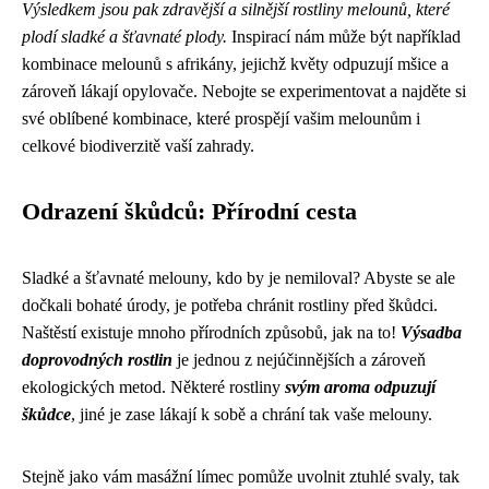
Výsledkem jsou pak zdravější a silnější rostliny melounů, které
plodí sladké a šťavnaté plody.
Inspirací nám může být například
kombinace melounů s afrikány, jejichž květy odpuzují mšice a
zároveň lákají opylovače. Nebojte se experimentovat a najděte si
své oblíbené kombinace, které prospějí vašim melounům i
celkové biodiverzitě vaší zahrady.
Odrazení škůdců: Přírodní cesta
Sladké a šťavnaté melouny, kdo by je nemiloval? Abyste se ale
dočkali bohaté úrody, je potřeba chránit rostliny před škůdci.
Naštěstí existuje mnoho přírodních způsobů, jak na to!
Výsadba
doprovodných rostlin
je jednou z nejúčinnějších a zároveň
ekologických metod. Některé rostliny
svým aroma odpuzují
škůdce
, jiné je zase lákají k sobě a chrání tak vaše melouny.
Stejně jako vám
masážní límec
pomůže uvolnit ztuhlé svaly, tak