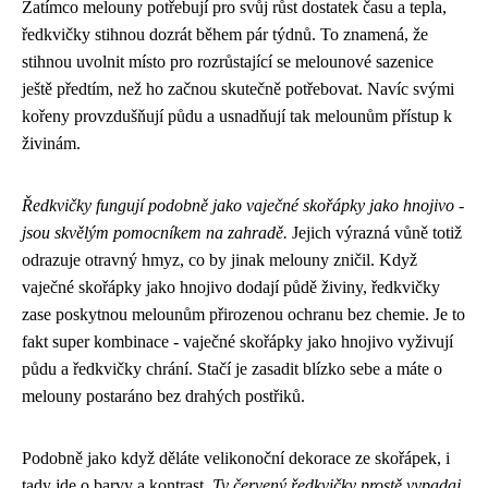
Zatímco melouny potřebují pro svůj růst dostatek času a tepla,
ředkvičky stihnou dozrát během pár týdnů. To znamená, že
stihnou uvolnit místo pro rozrůstající se melounové sazenice
ještě předtím, než ho začnou skutečně potřebovat. Navíc svými
kořeny provzdušňují půdu a usnadňují tak melounům přístup k
živinám.
Ředkvičky fungují podobně jako vaječné skořápky jako hnojivo -
jsou skvělým pomocníkem na zahradě.
Jejich výrazná vůně totiž
odrazuje otravný hmyz, co by jinak melouny zničil. Když
vaječné skořápky jako hnojivo
dodají půdě živiny, ředkvičky
zase poskytnou melounům přirozenou ochranu bez chemie. Je to
fakt super kombinace - vaječné skořápky jako hnojivo vyživují
půdu a ředkvičky chrání. Stačí je zasadit blízko sebe a máte o
melouny postaráno bez drahých postřiků.
Podobně jako když děláte
velikonoční dekorace ze skořápek
, i
tady jde o barvy a kontrast.
Ty červený ředkvičky prostě vypadaj