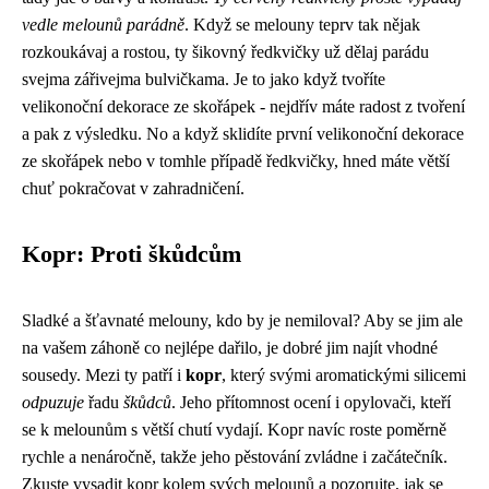
vedle melounů parádně
. Když se melouny teprv tak nějak
rozkoukávaj a rostou, ty šikovný ředkvičky už dělaj parádu
svejma zářivejma bulvičkama. Je to jako když tvoříte
velikonoční dekorace ze skořápek - nejdřív máte radost z tvoření
a pak z výsledku. No a když sklidíte první velikonoční dekorace
ze skořápek nebo v tomhle případě ředkvičky, hned máte větší
chuť pokračovat v zahradničení.
Kopr: Proti škůdcům
Sladké a šťavnaté melouny, kdo by je nemiloval? Aby se jim ale
na vašem záhoně co nejlépe dařilo, je dobré jim najít vhodné
sousedy. Mezi ty patří i
kopr
, který svými aromatickými silicemi
odpuzuje
řadu
škůdců
. Jeho přítomnost ocení i opylovači, kteří
se k melounům s větší chutí vydají. Kopr navíc roste poměrně
rychle a nenáročně, takže jeho pěstování zvládne i začátečník.
Zkuste vysadit kopr kolem svých melounů a pozorujte, jak se