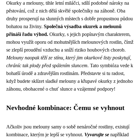
Okurky a melouny, tihle letní miláčci, sdílí podobné nároky na
pěstování, což z nich dělá skvělé společníky na záhoně. Oba
druhy prosperují na slunných místech s dobře propustnou půdou
bohatou na živiny.
Společná výsadba okurek a melounů
přináší řadu výhod.
Okurky, s jejich popínavým charakterem,
mohou využít oporu od mohutnějších melounových rostlin, čímž
se zlepší proudění vzduchu a sníží riziko houbových chorob.
Melouny naopak těží ze stínu, který jim okurkové listy poskytují,
chráníc tak plody před spálením sluncem.
Tato symbióza vede k
bohatší úrodě a zdravějším rostlinám. Představte si tu radost,
když budete sklízet sladké melouny a křupavé okurky z jednoho
záhonu, obohacené o chuť slunce a vzájemné podpory!
Nevhodné kombinace: Čemu se vyhnout
Ačkoliv jsou melouny samy o sobě nenáročné rostliny, existují
kombinace, kterým je lepší se vyhnout.
Vyvarujte se
například