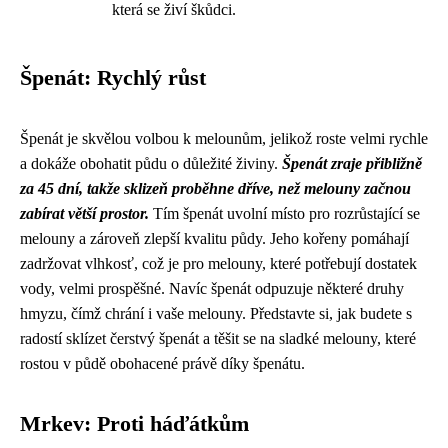
která se živí škůdci.
Špenát: Rychlý růst
Špenát je skvělou volbou k melounům, jelikož roste velmi rychle
a dokáže obohatit půdu o důležité živiny.
Špenát zraje přibližně
za 45 dní, takže sklizeň proběhne dříve, než melouny začnou
zabírat větší prostor.
Tím špenát uvolní místo pro rozrůstající se
melouny a zároveň zlepší kvalitu půdy. Jeho kořeny pomáhají
zadržovat vlhkosť, což je pro melouny, které potřebují dostatek
vody, velmi prospěšné. Navíc špenát odpuzuje některé druhy
hmyzu, čímž chrání i vaše melouny. Představte si, jak budete s
radostí sklízet čerstvý špenát a těšit se na sladké melouny, které
rostou v půdě obohacené právě díky špenátu.
Mrkev: Proti háďátkům