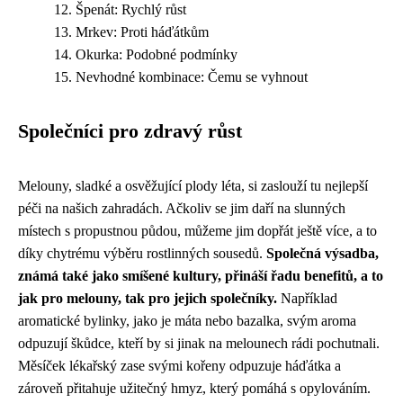
Špenát: Rychlý růst
Mrkev: Proti háďátkům
Okurka: Podobné podmínky
Nevhodné kombinace: Čemu se vyhnout
Společníci pro zdravý růst
Melouny, sladké a osvěžující plody léta, si zaslouží tu nejlepší
péči na našich zahradách. Ačkoliv se jim daří na slunných
místech s propustnou půdou, můžeme jim dopřát ještě více, a to
díky chytrému výběru rostlinných sousedů.
Společná výsadba,
známá také jako smíšené kultury, přináší řadu benefitů, a to
jak pro melouny, tak pro jejich společníky.
Například
aromatické bylinky, jako je máta nebo bazalka, svým aroma
odpuzují škůdce, kteří by si jinak na melounech rádi pochutnali.
Měsíček lékařský zase svými kořeny odpuzuje háďátka a
zároveň přitahuje užitečný hmyz, který pomáhá s opylováním.