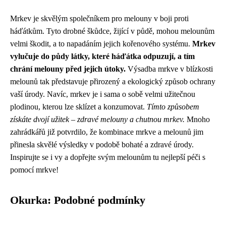
Mrkev je skvělým společníkem pro melouny v boji proti
háďátkům. Tyto drobné škůdce, žijící v půdě, mohou melounům
velmi škodit, a to napadáním jejich kořenového systému.
Mrkev
vylučuje do půdy látky, které háďátka odpuzují, a tím
chrání melouny před jejich útoky.
Výsadba mrkve v blízkosti
melounů tak představuje přirozený a ekologický způsob ochrany
vaší úrody. Navíc, mrkev je i sama o sobě velmi užitečnou
plodinou, kterou lze sklízet a konzumovat.
Tímto způsobem
získáte dvojí užitek – zdravé melouny a chutnou mrkev.
Mnoho
zahrádkářů již potvrdilo, že kombinace mrkve a melounů jim
přinesla skvělé výsledky v podobě bohaté a zdravé úrody.
Inspirujte se i vy a dopřejte svým melounům tu nejlepší péči s
pomocí mrkve!
Okurka: Podobné podmínky