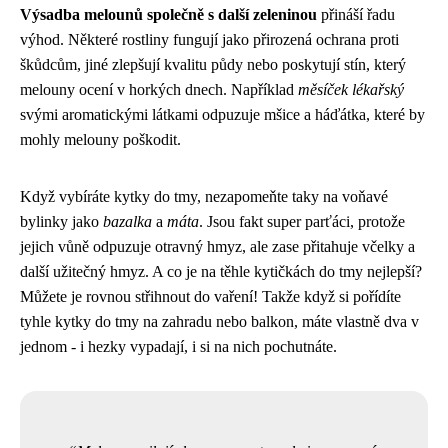
Výsadba melounů společně s další zeleninou
přináší řadu
výhod. Některé rostliny fungují jako přirozená ochrana proti
škůdcům, jiné zlepšují kvalitu půdy nebo poskytují stín, který
melouny ocení v horkých dnech. Například
měsíček lékařský
svými aromatickými látkami odpuzuje mšice a háďátka, které by
mohly melouny poškodit.
Když vybíráte
kytky do tmy
, nezapomeňte taky na voňavé
bylinky jako
bazalka
a
máta
. Jsou fakt super parťáci, protože
jejich vůně odpuzuje otravný hmyz, ale zase přitahuje včelky a
další užitečný hmyz. A co je na těhle kytičkách do tmy nejlepší?
Můžete je rovnou střihnout do vaření! Takže když si pořídíte
tyhle kytky do tmy na zahradu nebo balkon, máte vlastně dva v
jednom - i hezky vypadají, i si na nich pochutnáte.