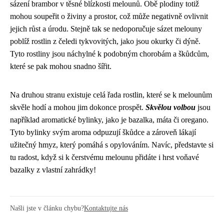
sázení brambor v těsné blízkosti melounů. Obě plodiny totiž
mohou soupeřit o živiny a prostor, což může negativně ovlivnit
jejich růst a úrodu. Stejně tak se nedoporučuje sázet melouny
poblíž rostlin z čeledi tykvovitých, jako jsou okurky či dýně.
Tyto rostliny jsou náchylné k podobným chorobám a škůdcům,
které se pak mohou snadno šířit.
Na druhou stranu existuje celá řada rostlin, které se k melounům
skvěle hodí a mohou jim dokonce prospět.
Skvělou volbou
jsou
například aromatické bylinky, jako je bazalka, máta či oregano.
Tyto bylinky svým aroma odpuzují škůdce a zároveň lákají
užitečný hmyz, který pomáhá s opylováním. Navíc, představte si
tu radost, když si k čerstvému melounu přidáte i hrst voňavé
bazalky z vlastní zahrádky!
Našli jste v článku chybu?
Kontaktujte nás