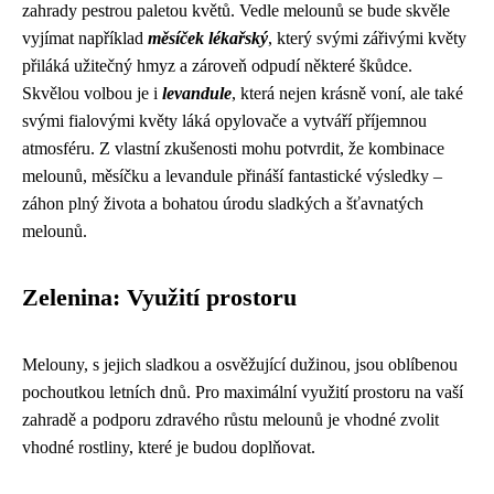
zahrady pestrou paletou květů. Vedle melounů se bude skvěle
vyjímat například
měsíček lékařský
, který svými zářivými květy
přiláká užitečný hmyz a zároveň odpudí některé škůdce.
Skvělou volbou je i
levandule
, která nejen krásně voní, ale také
svými fialovými květy láká opylovače a vytváří příjemnou
atmosféru. Z vlastní zkušenosti mohu potvrdit, že kombinace
melounů, měsíčku a levandule přináší fantastické výsledky –
záhon plný života a bohatou úrodu sladkých a šťavnatých
melounů.
Zelenina: Využití prostoru
Melouny, s jejich sladkou a osvěžující dužinou, jsou oblíbenou
pochoutkou letních dnů. Pro maximální využití prostoru na vaší
zahradě a podporu zdravého růstu melounů je vhodné zvolit
vhodné rostliny, které je budou doplňovat.