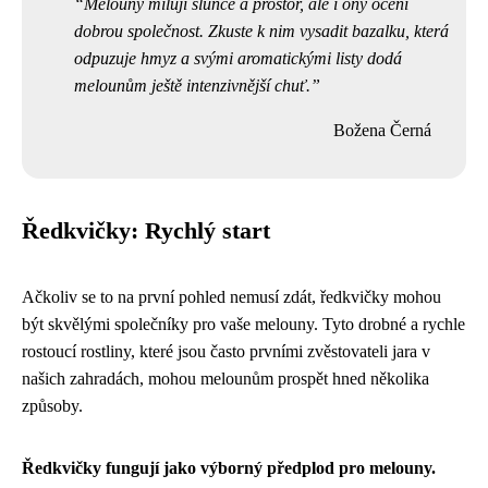
Melouny milují slunce a prostor, ale i ony ocení
dobrou společnost. Zkuste k nim vysadit bazalku, která
odpuzuje hmyz a svými aromatickými listy dodá
melounům ještě intenzivnější chuť.
Božena Černá
Ředkvičky: Rychlý start
Ačkoliv se to na první pohled nemusí zdát, ředkvičky mohou
být skvělými společníky pro vaše melouny. Tyto drobné a rychle
rostoucí rostliny, které jsou často prvními zvěstovateli jara v
našich zahradách, mohou melounům prospět hned několika
způsoby.
Ředkvičky fungují jako výborný předplod pro melouny.