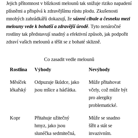
Jejich přítomnost v blízkosti melounů tak snižuje riziko napadení
plísněmi a přispívá k zdravějšímu růstu plodu. Zkušenosti
mnohých zahrádkářů dokazují, že
sázení cibule a česneku mezi
melouny vede k bohatší a zdravější úrodě
. Tyto nenáročné
rostliny tak představují snadný a efektivní způsob, jak podpořit
zdraví vašich melounů a těšit se z bohaté sklizně.
Co zasadit vedle melounů
Rostlina
Výhody
Nevýhody
Měsíček
Odpuzuje škůdce, jako
Může přitahovat
lékařský
jsou mšice a háďátka.
včely, což může být
pro alergiky
problematické.
Kopr
Přitahuje užitečný
Může se snadno
hmyz, jako jsou
šířit a stát se
slunéčka sedmitečná,
invazivním.