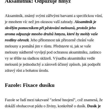
Aksamitník: Odpuzuje hmyz
Aksamitník, známý svými zářivými barvami a specifickou vůní,
je mnohem víc než jen okrasou vaší zahrady.
Aksamitník je
skvělým pomocníkem při pěstování melounů, protože jeho
aroma odpuzuje mnoho druhů hmyzu, které by mohly vaše
rostliny ohrozit.
Jeho přítomnost tak přirozeně chrání vaše
melouny a pomáhá jim v růstu. Představte si, jak se vaše
melouny nádherně vyvíjejí pod ochranou aksamitníku, zatímco
vy se těšíte na sladkou sklizeň. Výsadba aksamitníku vedle
melounů je jednoduchý a zároveň účinný způsob, jak podpořit
zdravý růst a bohatou úrodu.
Fazole: Fixace dusíku
Fazole se řadí mezi takzvané "zelené hnojení", což znamená, že
dokáží obohacovat půdu o živiny, konkrétně o dusík.
Dusík je