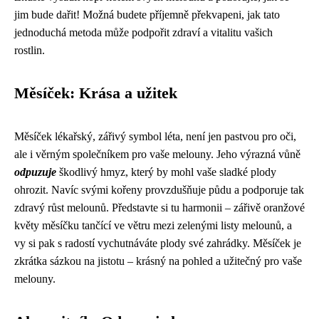
jim bude dařit! Možná budete příjemně překvapeni, jak tato
jednoduchá metoda může podpořit zdraví a vitalitu vašich
rostlin.
Měsíček: Krása a užitek
Měsíček lékařský, zářivý symbol léta, není jen pastvou pro oči,
ale i věrným společníkem pro vaše melouny. Jeho výrazná vůně
odpuzuje
škodlivý hmyz, který by mohl vaše sladké plody
ohrozit. Navíc svými kořeny provzdušňuje půdu a podporuje tak
zdravý růst melounů. Představte si tu harmonii – zářivě oranžové
květy měsíčku tančící ve větru mezi zelenými listy melounů, a
vy si pak s radostí vychutnáváte plody své zahrádky. Měsíček je
zkrátka sázkou na jistotu – krásný na pohled a užitečný pro vaše
melouny.