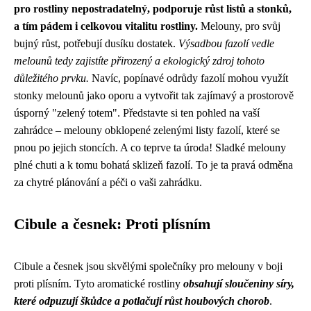
pro rostliny nepostradatelný, podporuje růst listů a stonků,
a tím pádem i celkovou vitalitu rostliny.
Melouny, pro svůj
bujný růst, potřebují dusíku dostatek.
Výsadbou fazolí vedle
melounů tedy zajistíte přirozený a ekologický zdroj tohoto
důležitého prvku.
Navíc, popínavé odrůdy fazolí mohou využít
stonky melounů jako oporu a vytvořit tak zajímavý a prostorově
úsporný "zelený totem". Představte si ten pohled na vaší
zahrádce – melouny obklopené zelenými listy fazolí, které se
pnou po jejich stoncích. A co teprve ta úroda! Sladké melouny
plné chuti a k tomu bohatá sklizeň fazolí. To je ta pravá odměna
za chytré plánování a péči o vaši zahrádku.
Cibule a česnek: Proti plísním
Cibule a česnek jsou skvělými společníky pro melouny v boji
proti plísním. Tyto aromatické rostliny
obsahují sloučeniny síry,
které odpuzují škůdce a potlačují růst houbových chorob
.