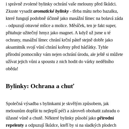
i správně zvolené bylinky ochrání vaše melouny před škůdci.
Zkuste vysadit
aromatické bylinky
- třeba mátu nebo bazalku,
které fungují podobně účinně jako masážní límec na bolavá záda
- odpuzují otravné mšice a molice. Měsíček, ten je fakt super,
přitahuje užitečný hmyz jako magnet. A když už jsme u té
ochrany, masážní límec chrání krční páteř stejně dobře jako
aksamitník svojí vůní chrání kořeny před háďátky. Tyhle
přírodní pomocníky vám nejen ochrání úrodu, ale ještě si můžete
užívat jejich vůni a spoustu z nich hodit do várky nedělního
oběda!
Bylinky: Ochrana a chuť
Společná výsadba s bylinkami je skvělým způsobem, jak
melounům dopřát tu nejlepší péči a zároveň obohatit zahradu o
úžasné vůně a chutě. Některé bylinky působí jako
přírodní
repelenty
a odpuzují škůdce, kteří by si na sladkých plodech