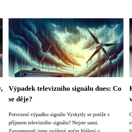
,
Výpadek televizního signálu dnes: Co
se děje?
Potvrzení výpadku signálu Vyskytly se potíže s
C
příjmem televizního signálu? Nejste sami.
e
Zaznamenali jsme zvýšený počet hlášení o...
f