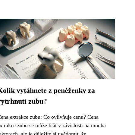
Kolik vytáhnete z peněženky za
vytrhnutí zubu?
ena extrakce zubu: Co ovlivňuje cenu? Cena
xtrakce zubu se může lišit v závislosti na mnoha
aktorech, ale je důležité si uvědomit, že...