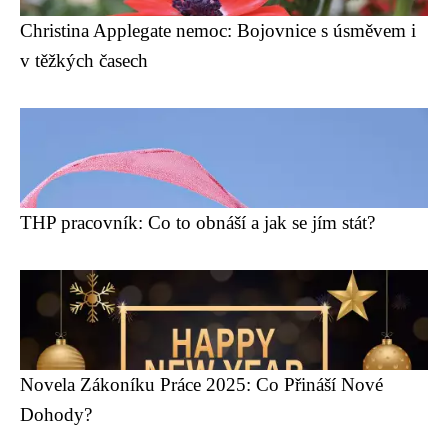
Christina Applegate nemoc: Bojovnice s úsměvem i
v těžkých časech
THP pracovník: Co to obnáší a jak se jím stát?
Novela Zákoníku Práce 2025: Co Přináší Nové
Dohody?