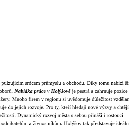
é s pulzujícím srdcem průmyslu a obchodu. Díky tomu nabízí š
 oborů.
Nabídka práce v Holýšově
je pestrá a zahrnuje pozice
nažery. Mnoho firem v regionu si uvědomuje důležitost vzděla
e do jejich rozvoje. Pro ty, kteří hledají nové výzvy a chtějí
ežitostí. Dynamický rozvoj města s sebou přináší i rostoucí
podnikatelům a živnostníkům. Holýšov tak představuje ideáln