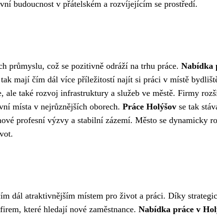
tivní budoucnost v přátelském a rozvíjejícím se prostředí.
h průmyslu, což se pozitivně odráží na trhu práce.
Nabídka 
ak mají čím dál více příležitostí najít si práci v místě bydlišt
 ale také rozvoj infrastruktury a služeb ve městě. Firmy rozši
ovní místa v nejrůznějších oborech.
Práce Holýšov
se tak stáv
ové profesní výzvy a stabilní zázemí. Město se dynamicky ro
vot.
čím dál atraktivnějším místem pro život a práci. Díky strategi
t firem, které hledají nové zaměstnance.
Nabídka práce v Hol