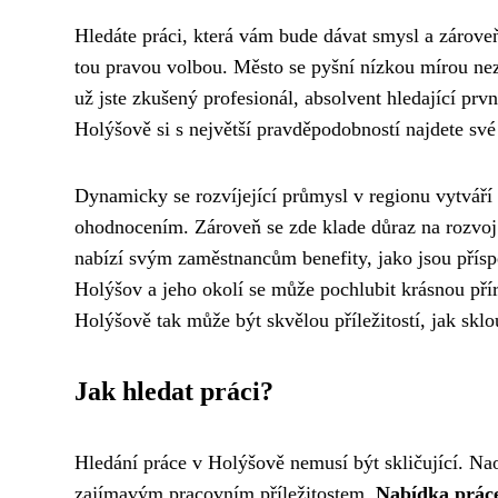
Hledáte práci, která vám bude dávat smysl a zárov
tou pravou volbou. Město se pyšní nízkou mírou ne
už jste zkušený profesionál, absolvent hledající prv
Holýšově si s největší pravděpodobností najdete své
Dynamicky se rozvíjející průmysl v regionu vytváří
ohodnocením. Zároveň se zde klade důraz na rozvoj
nabízí svým zaměstnancům benefity, jako jsou příspě
Holýšov a jeho okolí se může pochlubit krásnou přír
Holýšově tak může být skvělou příležitostí, jak skl
Jak hledat práci?
Hledání práce v Holýšově nemusí být skličující. Nao
zajímavým pracovním příležitostem.
Nabídka práce