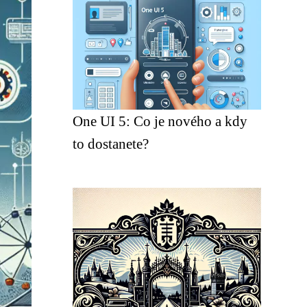
One UI 5: Co je nového a kdy
to dostanete?