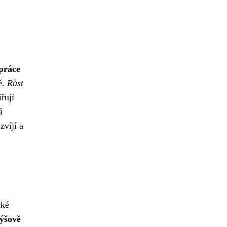
práce
ě.
Růst
řují
á
zvíjí a
cké
ýšově