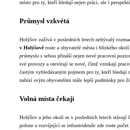
místo pro ty, kteří hledají nejen práci, ale i perspek
Průmysl vzkvétá
Holýšov zažívá v posledních letech nebývalý rozmac
v Holýšově
roste a obyvatelé města i blízkého okolí t
průmyslu
s sebou přináší nejen nové pracovní pozice,
své provozy a otevírají se nové, čímž vznikají prac
častým vyhledávaným pojmem pro ty, kteří hledají n
nabízí svým obyvatelům stále lepší podmínky pro ži
Volná místa čekají
Holýšov a jeho okolí se v posledních letech stávají 
poloze a rozvíjející se infrastruktuře zde roste poče