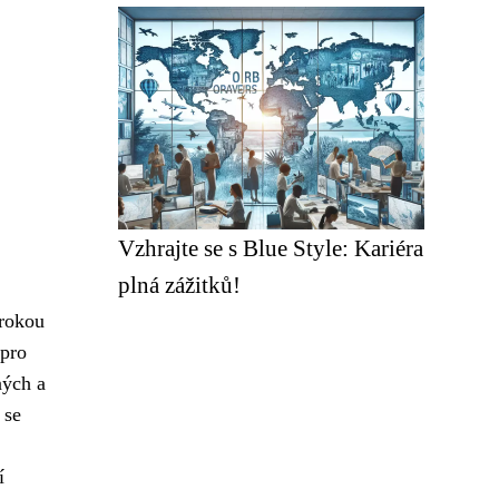
Vzhrajte se s Blue Style: Kariéra
plná zážitků!
irokou
 pro
ných a
 se
í