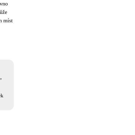
vno
může
h míst
ek