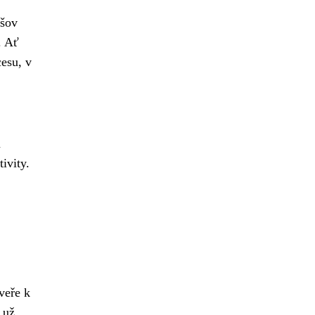
ýšov
. Ať
cesu, v
m
ivity.
veře k
 už