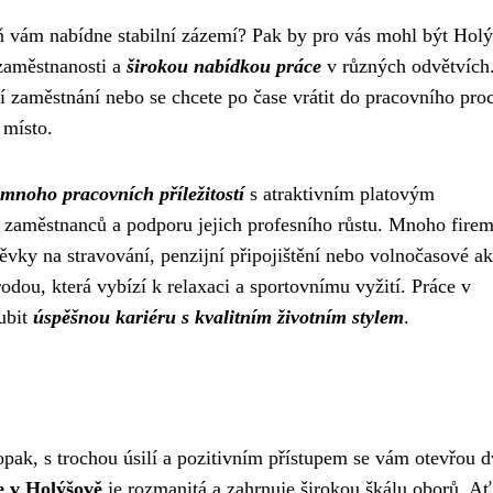
eň vám nabídne stabilní zázemí? Pak by pro vás mohl být Hol
zaměstnanosti a
širokou nabídkou práce
v různých odvětvích
ní zaměstnání nebo se chcete po čase vrátit do pracovního pro
 místo.
mnoho pracovních příležitostí
s atraktivním platovým
 zaměstnanců a podporu jejich profesního růstu. Mnoho fire
vky na stravování, penzijní připojištění nebo volnočasové akt
odou, která vybízí k relaxaci a sportovnímu vyžití. Práce v
oubit
úspěšnou kariéru s kvalitním životním stylem
.
pak, s trochou úsilí a pozitivním přístupem se vám otevřou d
 v Holýšově
je rozmanitá a zahrnuje širokou škálu oborů. Ať