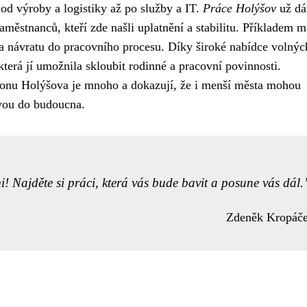
, od výroby a logistiky až po služby a IT.
Práce Holýšov
už dá
aměstnanců, kteří zde našli uplatnění a stabilitu. Příkladem 
la návratu do pracovního procesu. Díky široké nabídce volnýc
 která jí umožnila skloubit rodinné a pracovní povinnosti.
ionu Holýšova je mnoho a dokazují, že i menší města mohou
ivou do budoucna.
i! Najděte si práci, která vás bude bavit a posune vás dál.
Zdeněk Kropáč