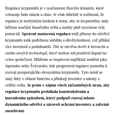
Regulace kryptoměn je v současnosti žhavým tématem, které
vzbuzuje řadu otázek a obav. Je však důležité si uvědomit, že
regulace je nezbytným krokem k tomu, aby se kryptoměny staly
běžnou součástí finančního světa a mohly plně rozvinout svůj
potenciál.
Správně nastavená regulace
totiž přinese do odvětví
kryptoměn tolik potřebnou stabilitu a důvěryhodnost, což přiláká
více investorů a podnikatelů.
Tím se otevřou dveře k inovacím a
vzniku nových technologií, které mohou mít pozitivní dopad na
celou společnost.
Můžeme se inspirovat například zeměmi jako
Japonsko nebo Švýcarsko, kde progresivní regulace pomohla k
rozvoji prosperujícího ekosystému kryptoměn. Tyto země se
staly lídry v oblasti fintechu a přitahují investice a talenty z
celého světa.
Je proto v zájmu všech zúčastněných stran, aby
regulace kryptoměn probíhala konstruktivním a
inovativním způsobem, který podpoří rozvoj tohoto
dynamického odvětví a zároveň ochrání investory a zabrání
zneužívání.