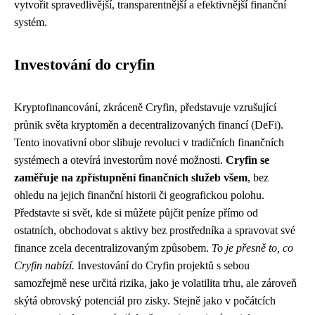
vytvořit spravedlivější, transparentnější a efektivnější finanční
systém.
Investování do cryfin
Kryptofinancování, zkráceně Cryfin, představuje vzrušující
průnik světa kryptoměn a decentralizovaných financí (DeFi).
Tento inovativní obor slibuje revoluci v tradičních finančních
systémech a otevírá investorům nové možnosti.
Cryfin se
zaměřuje na zpřístupnění finančních služeb všem
, bez
ohledu na jejich finanční historii či geografickou polohu.
Představte si svět, kde si můžete půjčit peníze přímo od
ostatních, obchodovat s aktivy bez prostředníka a spravovat své
finance zcela decentralizovaným způsobem.
To je přesně to, co
Cryfin nabízí.
Investování do Cryfin projektů s sebou
samozřejmě nese určitá rizika, jako je volatilita trhu, ale zároveň
skýtá obrovský potenciál pro zisky. Stejně jako v počátcích