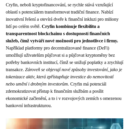
Cryfin, neboli kryptofinancování, se rychle stává vzrušující
oblastí s potenciálem transformovat tradiční finance. Nabízí
inovativní řešení a otevírá dveře k finanční inkluzi pro miliony
lidí po celém světě.
Cryfin kombinuje flexibilitu a
transparentnost blockchainu s dostupností finančních
služeb, čímž vytváří nové možnosti pro jednotlivce i firmy.
Například platformy pro decentralizované finance (DeFi)
umožňují uživatelům půjčovat si a půjčovat kryptoměny bez
potřeby bankovních institucí, čímž se snižují poplatky a zrychlují
transakce.
Zároveň se objevují nové způsoby investování, jako je
tokenizace aktiv, která zpřístupňuje investice do nemovitostí
nebo umění i drobným investorům.
Cryfin má potenciál
zdemokratizovat přístup k finančním službám a posílit
ekonomické začlenění, a to i v rozvojových zemích s omezenou
bankovní infrastrukturou.