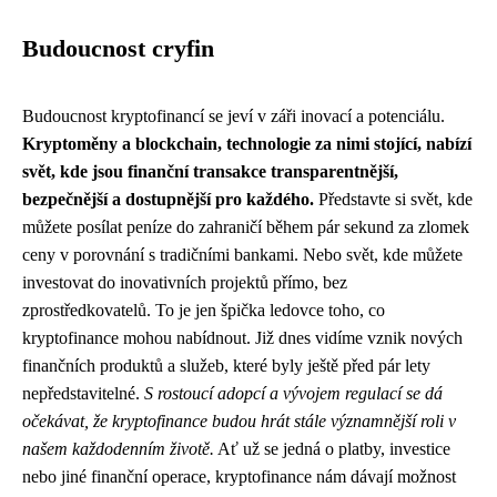
Budoucnost cryfin
Budoucnost kryptofinancí se jeví v záři inovací a potenciálu.
Kryptoměny a blockchain, technologie za nimi stojící, nabízí
svět, kde jsou finanční transakce transparentnější,
bezpečnější a dostupnější pro každého.
Představte si svět, kde
můžete posílat peníze do zahraničí během pár sekund za zlomek
ceny v porovnání s tradičními bankami. Nebo svět, kde můžete
investovat do inovativních projektů přímo, bez
zprostředkovatelů. To je jen špička ledovce toho, co
kryptofinance mohou nabídnout. Již dnes vidíme vznik nových
finančních produktů a služeb, které byly ještě před pár lety
nepředstavitelné.
S rostoucí adopcí a vývojem regulací se dá
očekávat, že kryptofinance budou hrát stále významnější roli v
našem každodenním životě.
Ať už se jedná o platby, investice
nebo jiné finanční operace, kryptofinance nám dávají možnost