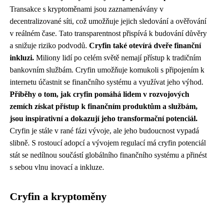
Transakce s kryptoměnami jsou zaznamenávány v
decentralizované síti, což umožňuje jejich sledování a ověřování
v reálném čase. Tato transparentnost přispívá k budování důvěry
a snižuje riziko podvodů.
Cryfin také otevírá dveře finanční
inkluzi.
Miliony lidí po celém světě nemají přístup k tradičním
bankovním službám. Cryfin umožňuje komukoli s připojením k
internetu účastnit se finančního systému a využívat jeho výhod.
Příběhy o tom, jak cryfin pomáhá lidem v rozvojových
zemích získat přístup k finančním produktům a službám,
jsou inspirativní a dokazují jeho transformační potenciál.
Cryfin je stále v rané fázi vývoje, ale jeho budoucnost vypadá
slibně. S rostoucí adopcí a vývojem regulací má cryfin potenciál
stát se nedílnou součástí globálního finančního systému a přinést
s sebou vlnu inovací a inkluze.
Cryfin a kryptoměny