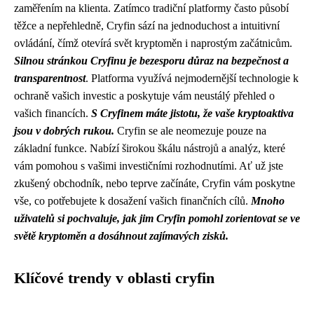
zaměřením na klienta. Zatímco tradiční platformy často působí
těžce a nepřehledně, Cryfin sází na jednoduchost a intuitivní
ovládání, čímž otevírá svět kryptoměn i naprostým začátnicům.
Silnou stránkou Cryfinu je bezesporu důraz na bezpečnost a
transparentnost
. Platforma využívá nejmodernější technologie k
ochraně vašich investic a poskytuje vám neustálý přehled o
vašich financích.
S Cryfinem máte jistotu, že vaše kryptoaktiva
jsou v dobrých rukou.
Cryfin se ale neomezuje pouze na
základní funkce. Nabízí širokou škálu nástrojů a analýz, které
vám pomohou s vašimi investičními rozhodnutími. Ať už jste
zkušený obchodník, nebo teprve začínáte, Cryfin vám poskytne
vše, co potřebujete k dosažení vašich finančních cílů.
Mnoho
uživatelů si pochvaluje, jak jim Cryfin pomohl zorientovat se ve
světě kryptoměn a dosáhnout zajímavých zisků.
Klíčové trendy v oblasti cryfin