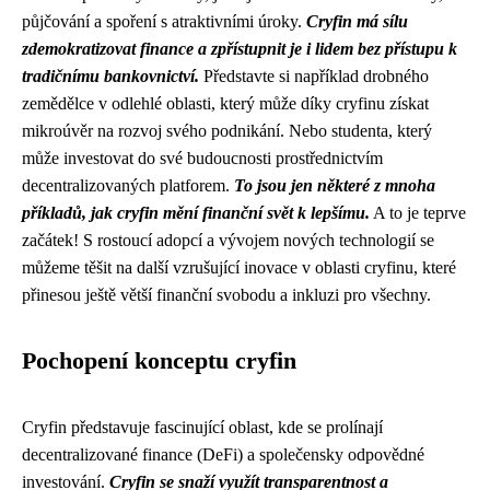
půjčování a spoření s atraktivními úroky.
Cryfin má sílu
zdemokratizovat finance a zpřístupnit je i lidem bez přístupu k
tradičnímu bankovnictví.
Představte si například drobného
zemědělce v odlehlé oblasti, který může díky cryfinu získat
mikroúvěr na rozvoj svého podnikání. Nebo studenta, který
může investovat do své budoucnosti prostřednictvím
decentralizovaných platforem.
To jsou jen některé z mnoha
příkladů, jak cryfin mění finanční svět k lepšímu.
A to je teprve
začátek! S rostoucí adopcí a vývojem nových technologií se
můžeme těšit na další vzrušující inovace v oblasti cryfinu, které
přinesou ještě větší finanční svobodu a inkluzi pro všechny.
Pochopení konceptu cryfin
Cryfin představuje fascinující oblast, kde se prolínají
decentralizované finance (DeFi) a společensky odpovědné
investování.
Cryfin se snaží využít transparentnost a