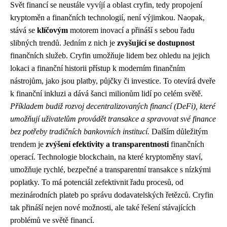
Svět financí se neustále vyvíjí a oblast cryfin, tedy propojení
kryptoměn a finančních technologií, není výjimkou. Naopak,
stává se
klíčovým
motorem inovací a přináší s sebou řadu
slibných trendů. Jedním z nich je
zvyšující se dostupnost
finančních služeb. Cryfin umožňuje lidem bez ohledu na jejich
lokaci a finanční historii přístup k moderním finančním
nástrojům, jako jsou platby, půjčky či investice. To otevírá dveře
k finanční inkluzi a dává šanci milionům lidí po celém světě.
Příkladem budiž rozvoj decentralizovaných financí (DeFi), které
umožňují uživatelům provádět transakce a spravovat své finance
bez potřeby tradičních bankovních institucí.
Dalším důležitým
trendem je
zvýšení efektivity a transparentnosti
finančních
operací. Technologie blockchain, na které kryptoměny staví,
umožňuje rychlé, bezpečné a transparentní transakce s nízkými
poplatky. To má potenciál zefektivnit řadu procesů, od
mezinárodních plateb po správu dodavatelských řetězců. Cryfin
tak přináší nejen nové možnosti, ale také řešení stávajících
problémů ve světě financí.