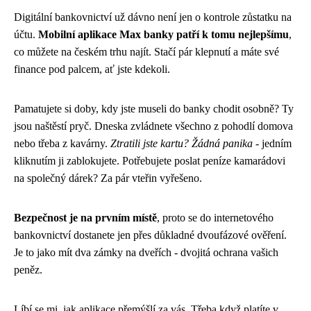
Digitální bankovnictví už dávno není jen o kontrole zůstatku na
účtu.
Mobilní aplikace Max banky patří k tomu nejlepšímu
,
co můžete na českém trhu najít. Stačí pár klepnutí a máte své
finance pod palcem, ať jste kdekoli.
Pamatujete si doby, kdy jste museli do banky chodit osobně? Ty
jsou naštěstí pryč. Dneska zvládnete všechno z pohodlí domova
nebo třeba z kavárny.
Ztratili jste kartu? Žádná panika
- jedním
kliknutím ji zablokujete. Potřebujete poslat peníze kamarádovi
na společný dárek? Za pár vteřin vyřešeno.
Bezpečnost je na prvním místě
, proto se do internetového
bankovnictví dostanete jen přes důkladné dvoufázové ověření.
Je to jako mít dva zámky na dveřích - dvojitá ochrana vašich
peněz.
Líbí se mi, jak aplikace přemýšlí za vás. Třeba když platíte v