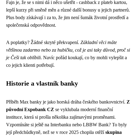
Fajn je, že se s nimi dá i něco ušetřit - cashback z plateb kartou,
lepší kurzy při směně měn a různé další bonusy u jejich partnerů.
Plus body získávají i za to, že jim není šumák životní prostředí a
společenská odpovědnost.
A poplatky? Žádné skryté překvapení.
Základní věci máte
většinou zadarmo nebo za hubičku, což je asi taky důvod, proč si
je Češi tak oblíbili
. Navíc pořád koukají, co by mohli vylepšit a
co jejich klienti potřebují.
Historie a vlastník banky
Příběh Max banky je jako horská dráha českého bankovnictví.
Z
původní Expobank CZ
se vyklubala moderní finanční
instituce, která si prošla několika zajímavými proměnami.
Vzpomínáte si ještě na Interbanku nebo LBBW Bank? To byly
její předchůdkyně, než se v roce 2025 chopila otěží
skupina