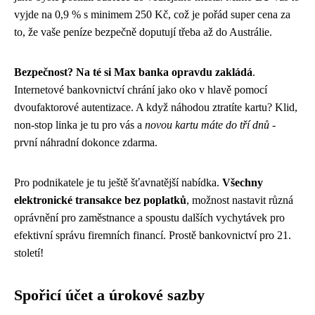
vyjde na 0,9 % s minimem 250 Kč, což je pořád super cena za
to, že vaše peníze bezpečně doputují třeba až do Austrálie.
Bezpečnost? Na té si Max banka opravdu zakládá
.
Internetové bankovnictví chrání jako oko v hlavě pomocí
dvoufaktorové autentizace. A když náhodou ztratíte kartu? Klid,
non-stop linka je tu pro vás a
novou kartu máte do tří dnů
-
první náhradní dokonce zdarma.
Pro podnikatele je tu ještě šťavnatější nabídka.
Všechny
elektronické transakce bez poplatků
, možnost nastavit různá
oprávnění pro zaměstnance a spoustu dalších vychytávek pro
efektivní správu firemních financí. Prostě bankovnictví pro 21.
století!
Spořicí účet a úrokové sazby