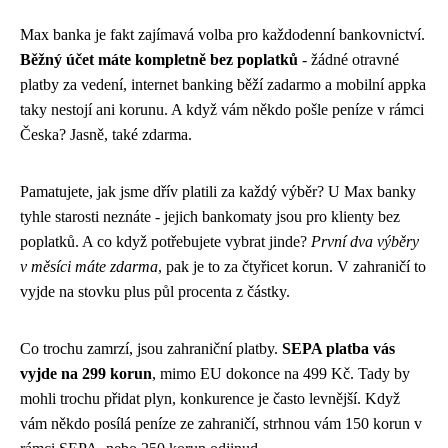
Max banka je fakt zajímavá volba pro každodenní bankovnictví.
Běžný účet máte kompletně bez poplatků
- žádné otravné
platby za vedení, internet banking běží zadarmo a mobilní appka
taky nestojí ani korunu. A když vám někdo pošle peníze v rámci
Česka? Jasně, také zdarma.
Pamatujete, jak jsme dřív platili za každý výběr? U Max banky
tyhle starosti neznáte - jejich bankomaty jsou pro klienty bez
poplatků. A co když potřebujete vybrat jinde?
První dva výběry
v měsíci máte zdarma
, pak je to za čtyřicet korun. V zahraničí to
vyjde na stovku plus půl procenta z částky.
Co trochu zamrzí, jsou zahraniční platby.
SEPA platba vás
vyjde na 299 korun
, mimo EU dokonce na 499 Kč. Tady by
mohli trochu přidat plyn, konkurence je často levnější. Když
vám někdo posílá peníze ze zahraničí, strhnou vám 150 korun v