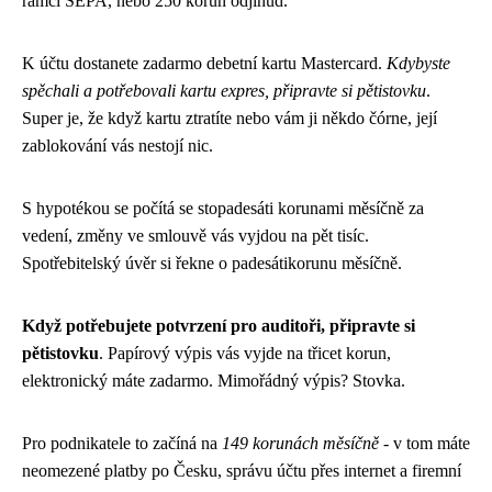
rámci SEPA, nebo 250 korun odjinud.
K účtu dostanete zadarmo debetní kartu Mastercard.
Kdybyste
spěchali a potřebovali kartu expres, připravte si pětistovku
.
Super je, že když kartu ztratíte nebo vám ji někdo čórne, její
zablokování vás nestojí nic.
S hypotékou se počítá se stopadesáti korunami měsíčně za
vedení, změny ve smlouvě vás vyjdou na pět tisíc.
Spotřebitelský úvěr si řekne o padesátikorunu měsíčně.
Když potřebujete potvrzení pro auditoři, připravte si
pětistovku
. Papírový výpis vás vyjde na třicet korun,
elektronický máte zadarmo. Mimořádný výpis? Stovka.
Pro podnikatele to začíná na
149 korunách měsíčně
- v tom máte
neomezené platby po Česku, správu účtu přes internet a firemní