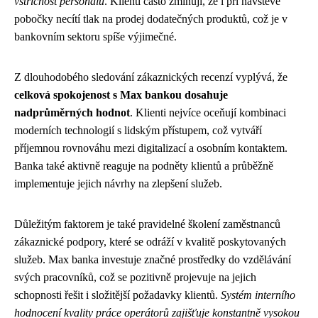
vstřícnost personálu
. Klienti často zmiňují, že i při návštěvě
pobočky necítí tlak na prodej dodatečných produktů, což je v
bankovním sektoru spíše výjimečné.
Z dlouhodobého sledování zákaznických recenzí vyplývá, že
celková spokojenost s Max bankou dosahuje
nadprůměrných hodnot
. Klienti nejvíce oceňují kombinaci
moderních technologií s lidským přístupem, což vytváří
příjemnou rovnováhu mezi digitalizací a osobním kontaktem.
Banka také aktivně reaguje na podněty klientů a průběžně
implementuje jejich návrhy na zlepšení služeb.
Důležitým faktorem je také pravidelné školení zaměstnanců
zákaznické podpory, které se odráží v kvalitě poskytovaných
služeb. Max banka investuje značné prostředky do vzdělávání
svých pracovníků, což se pozitivně projevuje na jejich
schopnosti řešit i složitější požadavky klientů.
Systém interního
hodnocení kvality práce operátorů zajišťuje konstantně vysokou