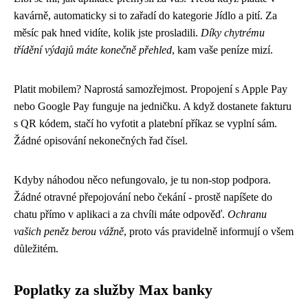
kavárně, automaticky si to zařadí do kategorie Jídlo a pití. Za
měsíc pak hned vidíte, kolik jste prosladili.
Díky chytrému
třídění výdajů máte konečně přehled
, kam vaše peníze mizí.
Platit mobilem? Naprostá samozřejmost. Propojení s Apple Pay
nebo Google Pay funguje na jedničku. A když dostanete fakturu
s QR kódem, stačí ho vyfotit a platební příkaz se vyplní sám.
Žádné opisování nekonečných řad čísel.
Kdyby náhodou něco nefungovalo, je tu non-stop podpora.
Žádné otravné přepojování nebo čekání - prostě napíšete do
chatu přímo v aplikaci a za chvíli máte odpověď.
Ochranu
vašich peněz berou vážně
, proto vás pravidelně informují o všem
důležitém.
Poplatky za služby Max banky