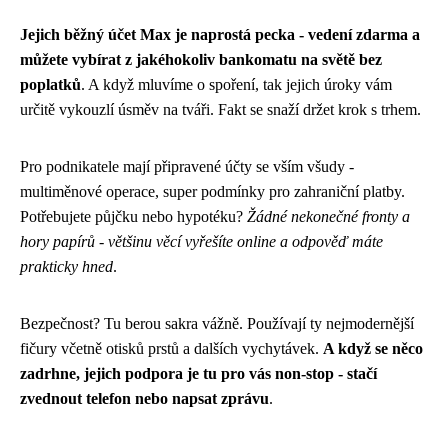
Jejich běžný účet Max je naprostá pecka - vedení zdarma a
můžete vybírat z jakéhokoliv bankomatu na světě bez
poplatků
. A když mluvíme o spoření, tak jejich úroky vám
určitě vykouzlí úsměv na tváři. Fakt se snaží držet krok s trhem.
Pro podnikatele mají připravené účty se vším všudy -
multiměnové operace, super podmínky pro zahraniční platby.
Potřebujete půjčku nebo hypotéku?
Žádné nekonečné fronty a
hory papírů - většinu věcí vyřešíte online a odpověď máte
prakticky hned
.
Bezpečnost? Tu berou sakra vážně. Používají ty nejmodernější
fičury včetně otisků prstů a dalších vychytávek.
A když se něco
zadrhne, jejich podpora je tu pro vás non-stop - stačí
zvednout telefon nebo napsat zprávu
.