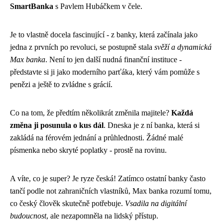
SmartBanka
s Pavlem Hubáčkem v čele.
Je to vlastně docela fascinující - z banky, která začínala jako
jedna z prvních po revoluci, se postupně stala
svěží a dynamická
Max banka
. Není to jen další nudná finanční instituce -
představte si ji jako moderního parťáka, který vám pomůže s
penězi a ještě to zvládne s grácií.
Co na tom, že předtím několikrát změnila majitele?
Každá
změna ji posunula o kus dál
. Dneska je z ní banka, která si
zakládá na férovém jednání a průhlednosti. Žádné malé
písmenka nebo skryté poplatky - prostě na rovinu.
A víte, co je super? Je ryze česká! Zatímco ostatní banky často
tančí podle not zahraničních vlastníků, Max banka rozumí tomu,
co český člověk skutečně potřebuje.
Vsadila na digitální
budoucnost
, ale nezapomněla na lidský přístup.