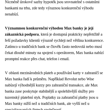
Nicméně úrokové sazby hypoték jsou srovnatelné s ostatními
bankami na trhu, zde tedy výraznou konkurenční výhodu
nenabízí.
Významnou konkurenční výhodou Max banky je její
zákaznická podpora
, která je dostupná prakticky nepřetržitě a
řeší požadavky klientů výrazně rychleji než většina konkurence.
Zatímco u tradičních bank se člověk často nedovolá nebo musí
čekat dlouhé minuty na spojení s operátorem, Max banka nabízí
promptní reakce přes chat, telefon i email.
V oblasti mezinárodních plateb a používání karty v zahraničí se
Max banka řadí k průměru. Například Revolut nebo Wise
nabízejí výhodnější kurzy pro zahraniční transakce, ale Max
banka zase poskytuje stabilnější a spolehlivější služby pro
tuzemský platební styk. Poplatky za zahraniční platby jsou u
Max banky nižší než u tradičních bank, ale vyšší než u
specializovaných fintech společností.