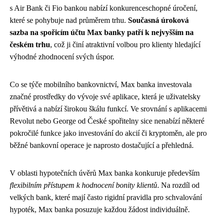
s Air Bank či Fio bankou nabízí konkurenceschopné úročení,
které se pohybuje nad průměrem trhu.
Současná úroková
sazba na spořicím účtu Max banky patří k nejvyšším na
českém trhu
, což ji činí atraktivní volbou pro klienty hledající
výhodné zhodnocení svých úspor.
Co se týče mobilního bankovnictví, Max banka investovala
značné prostředky do vývoje své aplikace, která je uživatelsky
přívětivá a nabízí širokou škálu funkcí. Ve srovnání s aplikacemi
Revolut nebo George od České spořitelny sice nenabízí některé
pokročilé funkce jako investování do akcií či kryptoměn, ale pro
běžné bankovní operace je naprosto dostačující a přehledná.
V oblasti hypotečních úvěrů Max banka konkuruje především
flexibilním přístupem k hodnocení bonity klientů
. Na rozdíl od
velkých bank, které mají často rigidní pravidla pro schvalování
hypoték, Max banka posuzuje každou žádost individuálně.