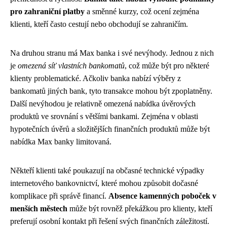
pro zahraniční platby
a směnné kurzy, což ocení zejména
klienti, kteří často cestují nebo obchodují se zahraničím.
Na druhou stranu má Max banka i své nevýhody. Jednou z nich
je
omezená síť vlastních bankomatů
, což může být pro některé
klienty problematické. Ačkoliv banka nabízí výběry z
bankomatů jiných bank, tyto transakce mohou být zpoplatněny.
Další nevýhodou je relativně omezená nabídka úvěrových
produktů ve srovnání s většími bankami. Zejména v oblasti
hypotečních úvěrů a složitějších finančních produktů může být
nabídka Max banky limitovaná.
Někteří klienti také poukazují na občasné technické výpadky
internetového bankovnictví, které mohou způsobit dočasné
komplikace při správě financí.
Absence kamenných poboček v
menších městech
může být rovněž překážkou pro klienty, kteří
preferují osobní kontakt při řešení svých finančních záležitostí.