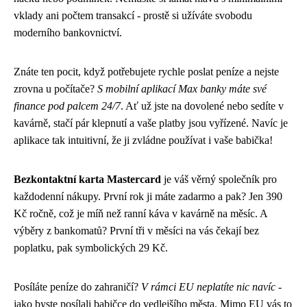
vklady ani počtem transakcí - prostě si užíváte svobodu
moderního bankovnictví.
Znáte ten pocit, když potřebujete rychle poslat peníze a nejste
zrovna u počítače?
S mobilní aplikací Max banky máte své
finance pod palcem 24/7
. Ať už jste na dovolené nebo sedíte v
kavárně, stačí pár klepnutí a vaše platby jsou vyřízené. Navíc je
aplikace tak intuitivní, že ji zvládne používat i vaše babička!
Bezkontaktní karta Mastercard
je váš věrný společník pro
každodenní nákupy. První rok ji máte zadarmo a pak? Jen 390
Kč ročně, což je míň než ranní káva v kavárně na měsíc. A
výběry z bankomatů? První tři v měsíci na vás čekají bez
poplatku, pak symbolických 29 Kč.
Posíláte peníze do zahraničí?
V rámci EU neplatíte nic navíc
-
jako byste posílali babičce do vedlejšího města. Mimo EU vás to