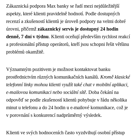
Zákaznická podpora Max banky se řadí mezi nejdůležitější
aspekty, které klienti pravidelně hodnotí. Podle dostupných
recenzí a zkušeností klientů je úroveň podpory na velmi dobré
úrovni, přičemž
zákaznický servis je dostupný 24 hodin
denně, 7 dní v týdnu
. Klienti oceňují především rychlost reakcí
a profesionální přístup operátorů, kteří jsou schopni řešit většinu
problémů okamžitě.
Významným pozitivem je možnost kontaktovat banku
prostřednictvím různých komunikačních kanálů.
Kromě klasické
telefonní linky mohou klienti využít také chat v mobilní aplikaci,
e-mailovou komunikaci nebo sociální sítě
. Doba čekání na
odpověď se podle zkušeností klientů pohybuje v řádu několika
minut u telefonu a do 24 hodin u e-mailové komunikace, což je
v porovnání s konkurencí nadprůměrný výsledek.
Klienti ve svých hodnoceních často vyzdvihují osobní přístup