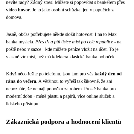
nevíte rady? Žádný stres! Můžete si popovídat s bankéřem přes
video hovor
. Je to jako osobní schůzka, jen v papučích z
domova.
Jasně, občas potřebujete někde složit hotovost. I na to Max
banka myslela.
Přes tři a půl tisíce míst po celé republice
- na
poště nebo v sazce - kde můžete peníze vložit na účet. To je
vlastně víc míst, než má kdekterá klasická banka poboček.
Když něco řešíte po telefonu, jsou tam pro vás
každý den od
rána do večera
. A většinou to vyřeší tak šikovně, že ani
nepoznáte, že nemají pobočku za rohem. Prostě banka pro
moderní dobu - méně plastu a papírů, více online služeb a
lidského přístupu.
Zákaznická podpora a hodnocení klientů