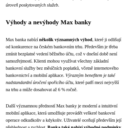
úroveň poskytovaných služeb
.
Výhody a nevýhody Max banky
Max banka nabízí
několik významných výhod
, které ji odlišují
od konkurence na českém bankovním trhu. Především je třeba
zmínit bezplatné vedení běžného účtu, což v dnešní době není
samozřejmostí. Klienti mohou využívat všechny základní
bankovní služby bez měsíčních poplatků, včetně internetového
bankovnictví a mobilní aplikace.
Výrazným benefitem je také
nadstandardní úročení spořicího účtu
, které patří mezi nejvyšší
na trhu a může dosahovat až 6 % ročně.
Další významnou předností Max banky je moderní a intuitivní
mobilní aplikace, která umožňuje provádět veškeré bankovní
operace odkudkoliv a kdykoliv. Uživatelé oceňují především její
přehlednost a rychlost.
Banka také nabízí výhodné podmínky