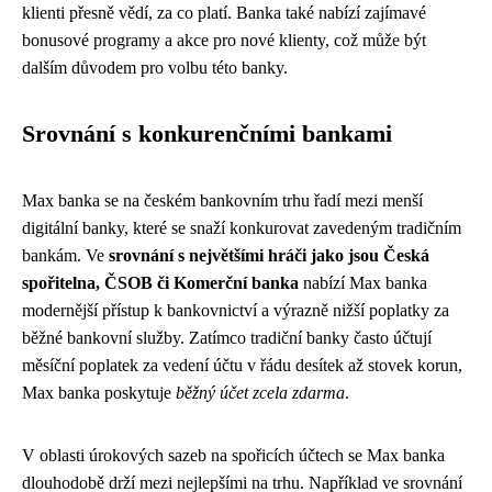
klienti přesně vědí, za co platí. Banka také nabízí zajímavé
bonusové programy a akce pro nové klienty, což může být
dalším důvodem pro volbu této banky.
Srovnání s konkurenčními bankami
Max banka se na českém bankovním trhu řadí mezi menší
digitální banky, které se snaží konkurovat zavedeným tradičním
bankám. Ve
srovnání s největšími hráči jako jsou Česká
spořitelna, ČSOB či Komerční banka
nabízí Max banka
modernější přístup k bankovnictví a výrazně nižší poplatky za
běžné bankovní služby. Zatímco tradiční banky často účtují
měsíční poplatek za vedení účtu v řádu desítek až stovek korun,
Max banka poskytuje
běžný účet zcela zdarma
.
V oblasti úrokových sazeb na spořicích účtech se Max banka
dlouhodobě drží mezi nejlepšími na trhu. Například ve srovnání