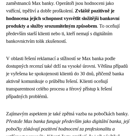
zaměstnanců Max banky. Operátoři jsou hodnoceni jako
vstřícní, trpěliví a dobře proškolení.
Zvláště pozitivně je
hodnocena jejich schopnost vysvětlit složitější bankovní
produkty a služby srozumitelným způsobem
. To oceňují
především starší klienti nebo ti, kteří nemají s digitálním
bankovnictvím tolik zkušeností.
V oblasti řešení reklamací a stížností se Max banka podle
dostupných recenzí také drží na vysoké úrovni. Většina případů
je vyřešena ke spokojenosti klientů do 30 dnů, přičemž banka
aktivně komunikuje o průběhu řešení. Klienti oceňují
transparentnost celého procesu a férový přístup k řešení
případných problémů.
Zajímavým aspektem je také zpětná vazba na pobočkách banky.
Přestože Max banka funguje především jako digitální banka, její
pobočky získávají pozitivní hodnocení za profesionalitu a