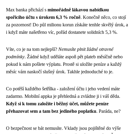
Max banka přichází s
mimořádně lákavou nabídkou
spořicího účtu s úrokem 6,3 % ročně
. Konečně něco, co stojí
za pozornost! Do půl milionu korun získáte tenhle skvělý úrok, a
i když máte našetřeno víc, pořád dostanete solidních 5,3 %.
Víte, co je na tom nejlepší?
Nemusíte plnit žádné otravné
podmínky
. Žádné když uděláte aspoň pět plateb měsíčně nebo
pokud k nám pošlete výplatu. Prostě si uložíte peníze a každý
měsíc vám naskočí slušný úrok. Takhle jednoduché to je.
Co potěší každého šetřílka - založení účtu i jeho vedení máte
zadarmo. Mobilní appka je přehledná a zvládne ji i váš děda.
Když si k tomu založíte i běžný účet, můžete peníze
přehazovat sem a tam bez jediného poplatku
. Paráda, ne?
O bezpečnost se bát nemusíte. Vklady jsou pojištěné do výše