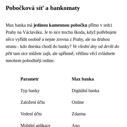
Pobočková síť a bankomaty
Max banka má
jedinou kamennou pobočku
přímo v srdci
Prahy na Václaváku. Je to sice trochu škoda, když potřebujete
něco vyřídit osobně a nejste zrovna z Prahy, ale na druhou
stranu - kdo dneska chodí do banky?
Ve všední dny od devíti do
pěti
tam sice můžete zajít, ale upřímně, většinu věcí zvládnete
mnohem pohodlněji online.
Parametr
Max banka
Typ banky
Digitální banka
Založení účtu
Online
Vedení účtu
Zdarma
Mobilní aplikace
Ano