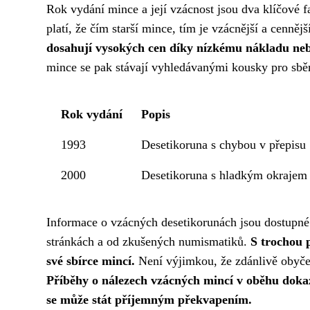
Rok vydání mince a její vzácnost jsou dva klíčové f
platí, že čím starší mince, tím je vzácnější a cennějš
dosahují vysokých cen díky nízkému nákladu nebo
mince se pak stávají vyhledávanými kousky pro sběrat
Rok vydání
Popis
1993
Desetikoruna s chybou v př
2000
Desetikoruna s hladkým okrajem 
Informace o vzácných desetikorunách jsou dostupn
stránkách a od zkušených numismatiků.
S trochou 
své sbírce mincí.
Není výjimkou, že zdánlivě obyče
Příběhy o nálezech vzácných mincí v oběhu dokazu
se může stát příjemným překvapením.