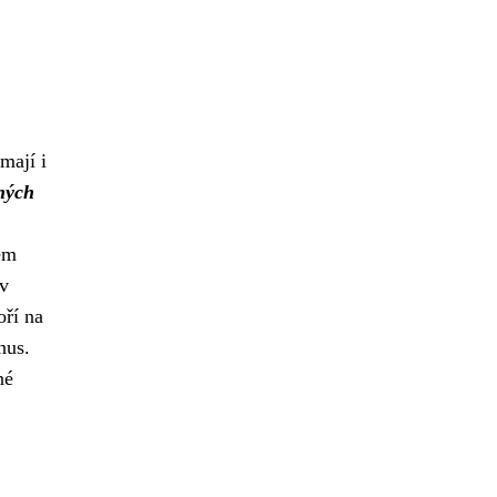
mají i
ných
kém
 v
oří na
nus.
né