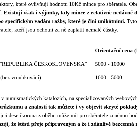
aktory, které ovlivňují hodnotu 10Kč mince pro sběratele. Ob
í.
Existují však i výjimky, kdy mince z relativně nedávné 
 specifickým vadám ražby, které je činí unikátními.
Tyto
ele, kteří jsou ochotni za ně zaplatit nemalé částky.
Orientační cena 
episu "REPUBLIKA ČESKOSLOVENSKA"
5000 - 10000
(bez vroubkování)
1000 - 5000
é v numismatických katalozích, na specializovaných webovýc
průzkumu a znalostí tak můžete i vy objevit skryté poklad
jná desetikoruna z oběhu může mít pro sběratele značnou ho
jí, že štěstí přeje připraveným a že i zdánlivě bezcenná