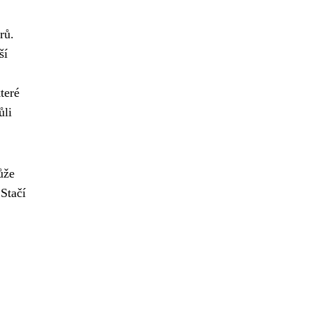
rů.
ší
teré
ůli
ůže
Stačí