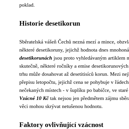
poklad.
Historie desetikorun
Sběratelská vášeň Čechů nezná mezí a mince, obzvlá
některé desetikoruny, jejichž hodnota dnes mnohon
desetikorunách
jsou proto vyhledávaným artiklem mez
skutečně, některé ročníky a emise desetikorunových 
trhu může dosahovat až desetitisíců korun. Mezi nej
přepisu letopočtu, jejichž cena se pohybuje v řádech
nečekaných místech - v šuplíku po babičce, ve star
Vzácné 10 Kč
tak nejsou jen předmětem zájmu sběra
věci mohou skrývat netušenou hodnotu.
Faktory ovlivňující vzácnost