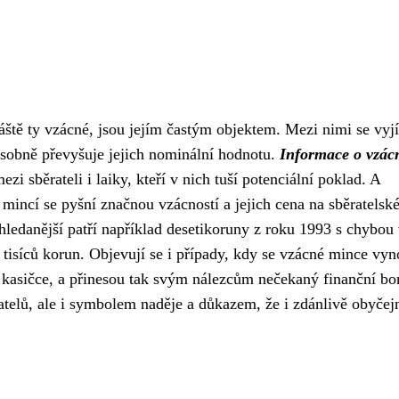
ště ty vzácné, jsou jejím častým objektem. Mezi nimi se vyjí
ásobně převyšuje jejich nominální hodnotu.
Informace o vzác
i sběrateli i laiky, kteří v nich tuší potenciální poklad. A
mincí se pyšní značnou vzácností a jejich cena na sběratels
hledanější patří například desetikoruny z roku 1993 s chybou
 tisíců korun. Objevují se i případy, kdy se vzácné mince vyn
é kasičce, a přinesou tak svým nálezcům nečekaný finanční bo
telů, ale i symbolem naděje a důkazem, že i zdánlivě obyčej