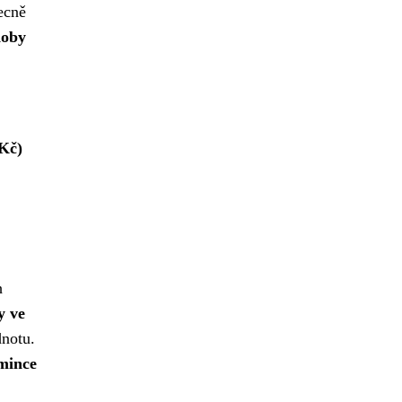
ecně
doby
(Kč)
h
y ve
dnotu.
 mince