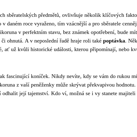
ch sběratelských předmětů, ovlivňuje několik klíčových fakto
 v daném roce vyraženo, tím vzácnější a pro sběratele cenněj
tikoruna v perfektním stavu, bez známek opotřebení, bude mít
i ohnutá. A v neposlední řadě hraje roli také
poptávka
. Něk
, ať už kvůli historické události, kterou připomínají, nebo kv
tak fascinující koníček. Nikdy nevíte, kdy se vám do rukou m
tikoruna z vaší peněženky může skrývat překvapivou hodnotu. 
odhalit její tajemství. Kdo ví, možná se i vy stanete majiteli