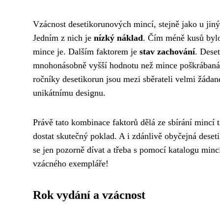
Vzácnost desetikorunových mincí, stejně jako u jiný
Jedním z nich je
nízký náklad
. Čím méně kusů bylo
mince je. Dalším faktorem je
stav zachování
. Dese
mnohonásobně vyšší hodnotu než mince poškrábaná č
ročníky desetikorun jsou mezi sběrateli velmi žádané
unikátnímu designu.
Právě tato kombinace faktorů dělá ze sbírání mincí 
dostat skutečný poklad. A i zdánlivě obyčejná dese
se jen pozorně dívat a třeba s pomocí katalogu mincí 
vzácného exempláře!
Rok vydání a vzácnost