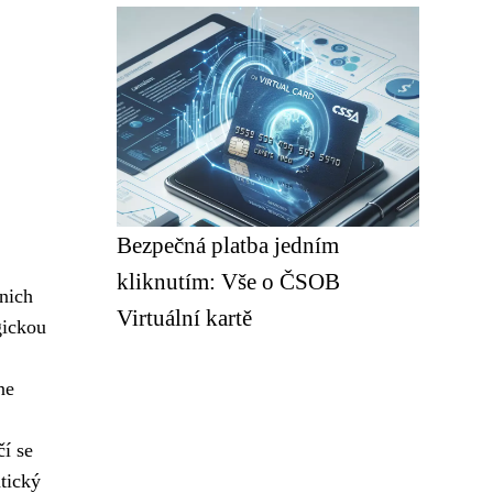
Bezpečná platba jedním
kliknutím: Vše o ČSOB
 nich
Virtuální kartě
gickou
ne
čí se
atický