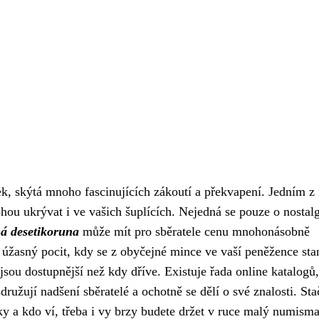
k, skýtá mnoho fascinujících zákoutí a překvapení. Jedním z
ohou ukrývat i ve vašich šuplících. Nejedná se pouze o nostal
á desetikoruna
může mít pro sběratele cenu mnohonásobně
n úžasný pocit, kdy se z obyčejné mince ve vaší peněžence sta
ou dostupnější než kdy dříve. Existuje řada online katalogů,
družují nadšení sběratelé a ochotně se dělí o své znalosti. Sta
iky a kdo ví, třeba i vy brzy budete držet v ruce malý numism