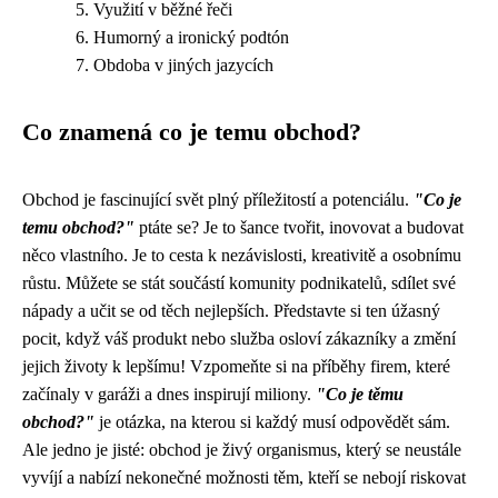
Využití v běžné řeči
Humorný a ironický podtón
Obdoba v jiných jazycích
Co znamená co je temu obchod?
Obchod je fascinující svět plný příležitostí a potenciálu.
"Co je
temu obchod?"
ptáte se? Je to šance tvořit, inovovat a budovat
něco vlastního. Je to cesta k nezávislosti, kreativitě a osobnímu
růstu. Můžete se stát součástí komunity podnikatelů, sdílet své
nápady a učit se od těch nejlepších. Představte si ten úžasný
pocit, když váš produkt nebo služba osloví zákazníky a změní
jejich životy k lepšímu! Vzpomeňte si na příběhy firem, které
začínaly v garáži a dnes inspirují miliony.
"Co je těmu
obchod?"
je otázka, na kterou si každý musí odpovědět sám.
Ale jedno je jisté: obchod je živý organismus, který se neustále
vyvíjí a nabízí nekonečné možnosti těm, kteří se nebojí riskovat