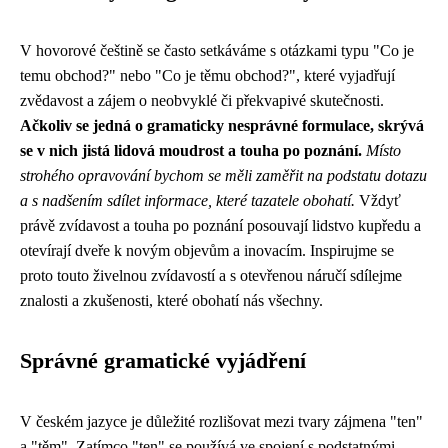
V hovorové češtině se často setkáváme s otázkami typu "Co je
temu obchod?" nebo "Co je těmu obchod?", které vyjadřují
zvědavost a zájem o neobvyklé či překvapivé skutečnosti.
Ačkoliv se jedná o gramaticky nesprávné formulace, skrývá
se v nich jistá lidová moudrost a touha po poznání.
Místo
strohého opravování bychom se měli zaměřit na podstatu dotazu
a s nadšením sdílet informace, které tazatele obohatí.
Vždyť
právě zvídavost a touha po poznání posouvají lidstvo kupředu a
otevírají dveře k novým objevům a inovacím. Inspirujme se
proto touto živelnou zvídavostí a s otevřenou náručí sdílejme
znalosti a zkušenosti, které obohatí nás všechny.
Správné gramatické vyjádření
V českém jazyce je důležité rozlišovat mezi tvary zájmena "ten"
a "těm". Zatímco "ten" se používá ve spojení s podstatnými