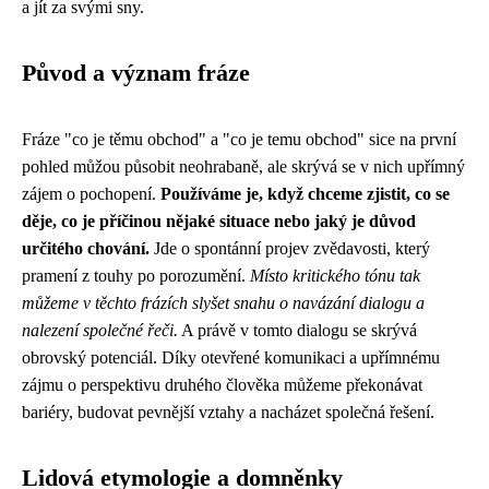
a jít za svými sny.
Původ a význam fráze
Fráze "co je těmu obchod" a "co je temu obchod" sice na první
pohled můžou působit neohrabaně, ale skrývá se v nich upřímný
zájem o pochopení.
Používáme je, když chceme zjistit, co se
děje, co je příčinou nějaké situace nebo jaký je důvod
určitého chování.
Jde o spontánní projev zvědavosti, který
pramení z touhy po porozumění.
Místo kritického tónu tak
můžeme v těchto frázích slyšet snahu o navázání dialogu a
nalezení společné řeči.
A právě v tomto dialogu se skrývá
obrovský potenciál. Díky otevřené komunikaci a upřímnému
zájmu o perspektivu druhého člověka můžeme překonávat
bariéry, budovat pevnější vztahy a nacházet společná řešení.
Lidová etymologie a domněnky