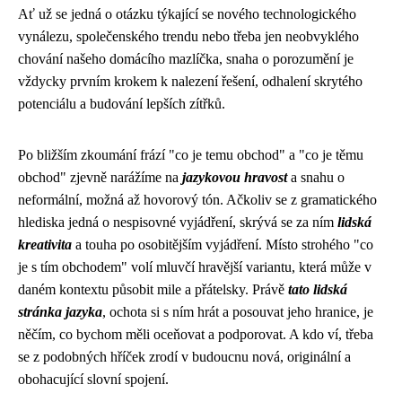
Ať už se jedná o otázku týkající se nového technologického
vynálezu, společenského trendu nebo třeba jen neobvyklého
chování našeho domácího mazlíčka, snaha o porozumění je
vždycky prvním krokem k nalezení řešení, odhalení skrytého
potenciálu a budování lepších zítřků.
Po bližším zkoumání frází "co je temu obchod" a "co je těmu
obchod" zjevně narážíme na
jazykovou hravost
a snahu o
neformální, možná až hovorový tón. Ačkoliv se z gramatického
hlediska jedná o nespisovné vyjádření, skrývá se za ním
lidská
kreativita
a touha po osobitějším vyjádření. Místo strohého "co
je s tím obchodem" volí mluvčí hravější variantu, která může v
daném kontextu působit mile a přátelsky. Právě
tato lidská
stránka jazyka
, ochota si s ním hrát a posouvat jeho hranice, je
něčím, co bychom měli oceňovat a podporovat. A kdo ví, třeba
se z podobných hříček zrodí v budoucnu nová, originální a
obohacující slovní spojení.