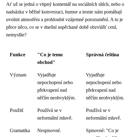
Ať už se jedná o vtipný komentář na sociálních sítích, nebo o
nadsázku v běžné konverzaci, humor a ironie nám pomáhají
uvolnit atmosféru a prohloubit vzájemné porozumění. A to je
přece něco, co se v dnešní uspěchané době obzvlášť cení,
nemyslíte?
Funkce
"Co je temu
Správná čeština
obchod"
Význam
Vyjadřuje
Vyjadřuje
nepochopení nebo
nepochopení nebo
překvapení nad
překvapení nad
něčím neobvyklým.
něčím neobvyklým.
Použití
Používá se v
Používá se v
neformální mluvě.
neformální mluvě.
Gramatika
Nespisovné.
Spisovné: "Co je