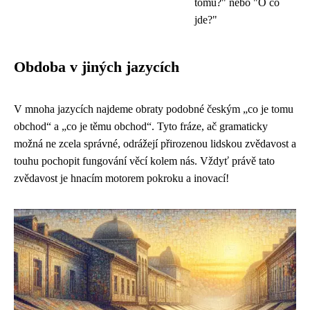
tomu?" nebo "O co
jde?"
Obdoba v jiných jazycích
V mnoha jazycích najdeme obraty podobné českým „co je tomu
obchod“ a „co je těmu obchod“. Tyto fráze, ač gramaticky
možná ne zcela správné, odrážejí přirozenou lidskou zvědavost a
touhu pochopit fungování věcí kolem nás. Vždyť právě tato
zvědavost je hnacím motorem pokroku a inovací!