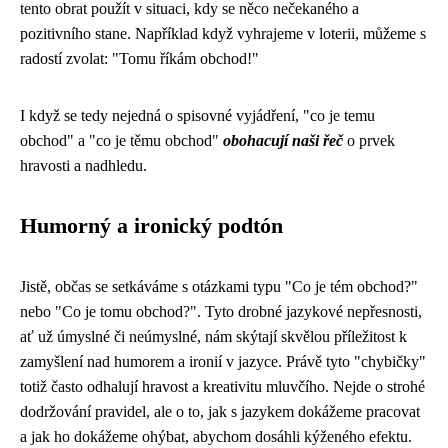
tento obrat použít v situaci, kdy se něco nečekaného a
pozitivního stane. Například když vyhrajeme v loterii, můžeme s
radostí zvolat: "Tomu říkám obchod!"
I když se tedy nejedná o spisovné vyjádření, "co je temu
obchod" a "co je těmu obchod"
obohacují naši řeč
o prvek
hravosti a nadhledu.
Humorný a ironický podtón
Jistě, občas se setkáváme s otázkami typu "Co je tém obchod?"
nebo "Co je tomu obchod?". Tyto drobné jazykové nepřesnosti,
ať už úmyslné či neúmyslné, nám skýtají skvělou příležitost k
zamyšlení nad humorem a ironií v jazyce. Právě tyto "chybičky"
totiž často odhalují hravost a kreativitu mluvčího. Nejde o strohé
dodržování pravidel, ale o to, jak s jazykem dokážeme pracovat
a jak ho dokážeme ohýbat, abychom dosáhli kýženého efektu.