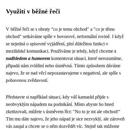
Využití v běžné řeči
V běžné řeči se s obraty "co je temu obchod" a "co je těmu
obchod" setkáváme spíše v hovorové, neformální rovině. I když
se nejedná o spisovné vyjádření, plní důležitou funkci v
mezilidské komunikaci. Používáme je tehdy, když chceme
s
nadhledem a humorem
komentovat situaci, které nerozumíme,
připadá nám zvláštní nebo úsměvná. Tímto způsobem dáváme
najevo, že se nad věcí nepozastavujeme s negativní, ale spíše s
pobavenou zvědavostí.
Představte si například situaci, kdy váš kamarád přijde s
neobvyklým nápadem na podnikání. Místo abyste ho hned
zkritizovali, můžete s úsměvem říct: "No to je mi ale obchod!"
Tím mu dáte najevo, že jeho nápad je sice nezvyklý, ale zároveň
vás zaujal a chcete se o něm dozvědět víc. Stejně tak můžeme