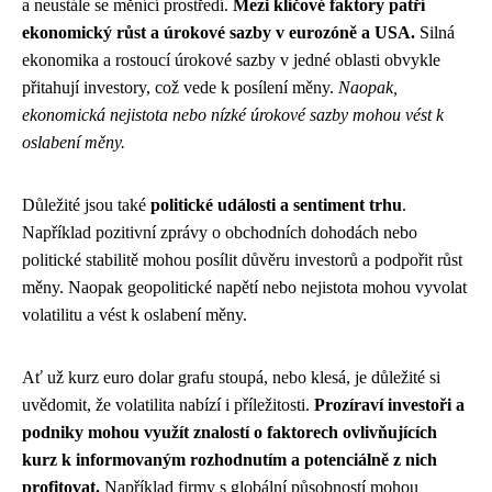
a neustále se měnící prostředí.
Mezi klíčové faktory patří
ekonomický růst a úrokové sazby v eurozóně a USA.
Silná
ekonomika a rostoucí úrokové sazby v jedné oblasti obvykle
přitahují investory, což vede k posílení měny.
Naopak,
ekonomická nejistota nebo nízké úrokové sazby mohou vést k
oslabení měny.
Důležité jsou také
politické události a sentiment trhu
.
Například pozitivní zprávy o obchodních dohodách nebo
politické stabilitě mohou posílit důvěru investorů a podpořit růst
měny. Naopak geopolitické napětí nebo nejistota mohou vyvolat
volatilitu a vést k oslabení měny.
Ať už kurz euro dolar grafu stoupá, nebo klesá, je důležité si
uvědomit, že volatilita nabízí i příležitosti.
Prozíraví investoři a
podniky mohou využít znalostí o faktorech ovlivňujících
kurz k informovaným rozhodnutím a potenciálně z nich
profitovat.
Například firmy s globální působností mohou