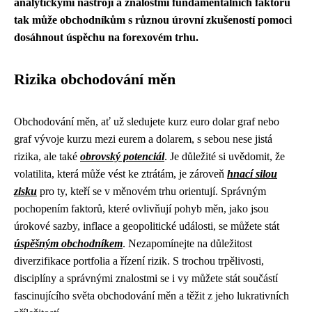
analytickými nástroji a znalostmi fundamentálních faktorů
tak může obchodníkům s různou úrovní zkušeností pomoci
dosáhnout úspěchu na forexovém trhu.
Rizika obchodování měn
Obchodování měn, ať už sledujete kurz euro dolar graf nebo
graf vývoje kurzu mezi eurem a dolarem, s sebou nese jistá
rizika, ale také
obrovský potenciál
. Je důležité si uvědomit, že
volatilita, která může vést ke ztrátám, je zároveň
hnací silou
zisku
pro ty, kteří se v měnovém trhu orientují. Správným
pochopením faktorů, které ovlivňují pohyb měn, jako jsou
úrokové sazby, inflace a geopolitické události, se můžete stát
úspěšným obchodníkem
. Nezapomínejte na důležitost
diverzifikace portfolia a řízení rizik. S trochou trpělivosti,
disciplíny a správnými znalostmi se i vy můžete stát součástí
fascinujícího světa obchodování měn a těžit z jeho lukrativních