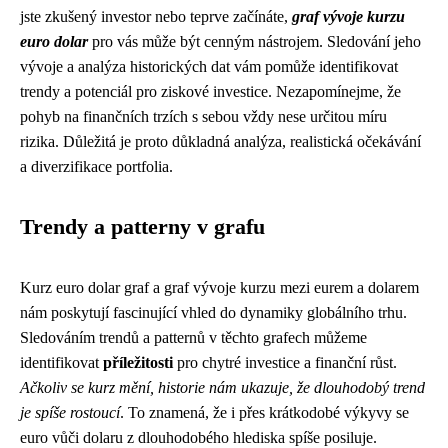
jste zkušený investor nebo teprve začínáte,
graf vývoje kurzu
euro dolar
pro vás může být cenným nástrojem. Sledování jeho
vývoje a analýza historických dat vám pomůže identifikovat
trendy a potenciál pro ziskové investice. Nezapomínejme, že
pohyb na finančních trzích s sebou vždy nese určitou míru
rizika. Důležitá je proto důkladná analýza, realistická očekávání
a diverzifikace portfolia.
Trendy a patterny v grafu
Kurz euro dolar graf a graf vývoje kurzu mezi eurem a dolarem
nám poskytují fascinující vhled do dynamiky globálního trhu.
Sledováním trendů a patternů v těchto grafech můžeme
identifikovat
příležitosti
pro chytré investice a finanční růst.
Ačkoliv se kurz mění, historie nám ukazuje, že dlouhodobý trend
je spíše rostoucí
. To znamená, že i přes krátkodobé výkyvy se
euro vůči dolaru z dlouhodobého hlediska spíše posiluje.