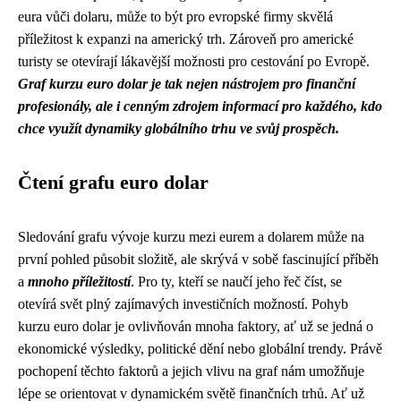
eura vůči dolaru, může to být pro evropské firmy skvělá
příležitost k expanzi na americký trh. Zároveň pro americké
turisty se otevírají lákavější možnosti pro cestování po Evropě.
Graf kurzu euro dolar je tak nejen nástrojem pro finanční
profesionály, ale i cenným zdrojem informací pro každého, kdo
chce využít dynamiky globálního trhu ve svůj prospěch.
Čtení grafu euro dolar
Sledování grafu vývoje kurzu mezi eurem a dolarem může na
první pohled působit složitě, ale skrývá v sobě fascinující příběh
a
mnoho příležitostí
. Pro ty, kteří se naučí jeho řeč číst, se
otevírá svět plný zajímavých investičních možností. Pohyb
kurzu euro dolar je ovlivňován mnoha faktory, ať už se jedná o
ekonomické výsledky, politické dění nebo globální trendy. Právě
pochopení těchto faktorů a jejich vlivu na graf nám umožňuje
lépe se orientovat v dynamickém světě finančních trhů. Ať už