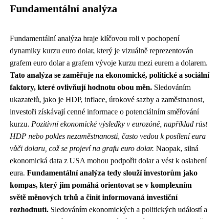
Fundamentální analýza
Fundamentální analýza hraje klíčovou roli v pochopení
dynamiky kurzu euro dolar, který je vizuálně reprezentován
grafem euro dolar a grafem vývoje kurzu mezi eurem a dolarem.
Tato analýza se zaměřuje na ekonomické, politické a sociální
faktory, které ovlivňují hodnotu obou měn.
Sledováním
ukazatelů, jako je HDP, inflace, úrokové sazby a zaměstnanost,
investoři získávají cenné informace o potenciálním směřování
kurzu.
Pozitivní ekonomické výsledky v eurozóně, například růst
HDP nebo pokles nezaměstnanosti, často vedou k posílení eura
vůči dolaru, což se projeví na grafu euro dolar.
Naopak, silná
ekonomická data z USA mohou podpořit dolar a vést k oslabení
eura.
Fundamentální analýza tedy slouží investorům jako
kompas, který jim pomáhá orientovat se v komplexním
světě měnových trhů a činit informovaná investiční
rozhodnutí.
Sledováním ekonomických a politických událostí a