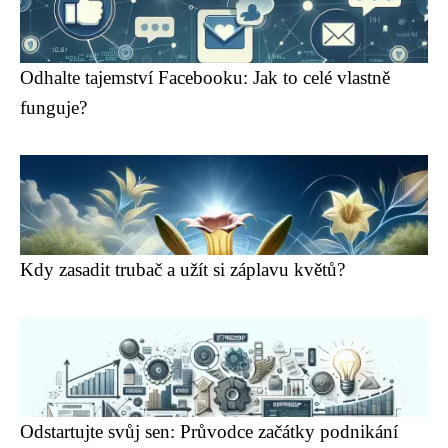
Odhalte tajemství Facebooku: Jak to celé vlastně
funguje?
Kdy zasadit trubač a užít si záplavu květů?
Odstartujte svůj sen: Průvodce začátky podnikání