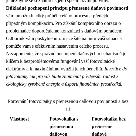
je nezbytné se seznámit i s jeho specifickými pravidly.
Důkladné pochopení principu přenesené daňové povinnosti
vám umožní hladký průběh celého procesu a předejde
případným komplikacím. Pro získání komplexního obrazu o
problematice doporučujeme konzultaci s daňovým poradcem.
Odborník vám poskytne informace šité na míru vaší situaci a
pomůže vám s efektivním nastavením celého procesu.
Nezapomeňte, že správné pochopení daňových mechanismů je
klíčem k bezproblémovému fungování vaší fotovoltaické
elektrárny a k maximálnímu využití jejích benefitů.
Investice do
fotovoltaiky tak pro vás bude znamenat především radost z
ekologicky vyrobené energie a úsporu finančních prostředků.
Porovnání fotovoltaiky s přenesenou daňovou povinností a bez
ní
Vlastnost
Fotovoltaika s
Fotovoltaika bez
přenesenou
přenesené
daňovou
daňové