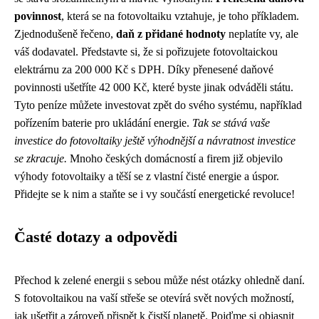
povinnost
, která se na fotovoltaiku vztahuje, je toho příkladem.
Zjednodušeně řečeno,
daň z přidané hodnoty
neplatíte vy, ale
váš dodavatel. Představte si, že si pořizujete fotovoltaickou
elektrárnu za 200 000 Kč s DPH. Díky přenesené daňové
povinnosti ušetříte 42 000 Kč, které byste jinak odváděli státu.
Tyto peníze můžete investovat zpět do svého systému, například
pořízením baterie pro ukládání energie.
Tak se stává vaše
investice do fotovoltaiky ještě výhodnější a návratnost investice
se zkracuje.
Mnoho českých domácností a firem již objevilo
výhody fotovoltaiky a těší se z vlastní čisté energie a úspor.
Přidejte se k nim a staňte se i vy součástí energetické revoluce!
Časté dotazy a odpovědi
Přechod k zelené energii s sebou může nést otázky ohledně daní.
S fotovoltaikou na vaší střeše se otevírá svět nových možností,
jak ušetřit a zároveň přispět k čistší planetě. Pojďme si objasnit