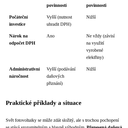
povinností
povinnosti
Počáteční
Vyšší (nutnost
Nižší
investice
uhradit DPH)
Nárok na
Ano
Ne vždy (závisí
odpočet DPH
na využití
vyrobené
elektřiny)
Administrativní
Vyšší (podávání
Nižší
náročnost
daňových
přiznání)
Praktické příklady a situace
Svět fotovoltaiky se může zdát složitý, ale s trochou pochopení
se stává srozumitelným a hlavně výhodným.
Přenesená daňová