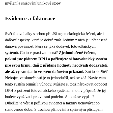
myšlení a snižování uhlíkové stopy.
Evidence a fakturace
Svět fotovoltaiky s sebou přináší nejen ekologická řešení, ale i
daňové aspekty, které je dobré znát. Jedním z nich je i přenesená
daňová povinnost, která se týká dodávek fotovoltaických
systémů. Co to v praxi znamená?
Zjednodušeně řečeno,
pokud jste plátcem DPH a pořizujete si fotovoltaický systém
pro svou firmu, daň z přidané hodnoty neodvádí dodavateli,
ale až vy sami, a to ve svém daňovém přiznání.
Zní to složitě?
Nebojte, ve skutečnosti je to jednodušší, než se zdá. Navíc vám
tento systém přináší i výhody. Můžete si totiž nárokovat odpočet
DPH z pořízení fotovoltaického systému, a to i v případě, že jej
budete využívat i pro vlastní potřebu. A to už se vyplatí!
Důležité je vést si pečlivou evidenci a faktury uchovávat po
stanovenou dobu. S trochou plánování a správným přístupem