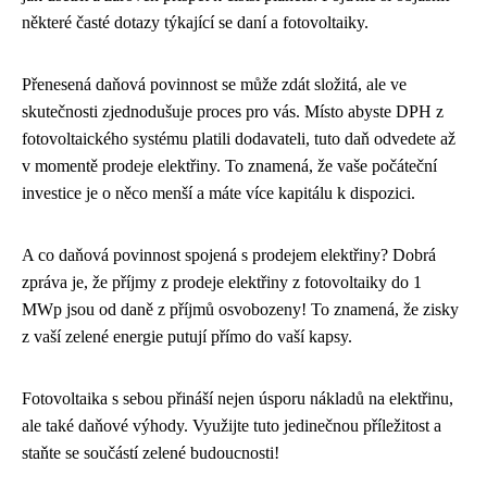
některé časté dotazy týkající se daní a fotovoltaiky.
Přenesená daňová povinnost se může zdát složitá, ale ve
skutečnosti zjednodušuje proces pro vás. Místo abyste DPH z
fotovoltaického systému platili dodavateli, tuto daň odvedete až
v momentě prodeje elektřiny. To znamená, že vaše počáteční
investice je o něco menší a máte více kapitálu k dispozici.
A co daňová povinnost spojená s prodejem elektřiny? Dobrá
zpráva je, že příjmy z prodeje elektřiny z fotovoltaiky do 1
MWp jsou od daně z příjmů osvobozeny! To znamená, že zisky
z vaší zelené energie putují přímo do vaší kapsy.
Fotovoltaika s sebou přináší nejen úsporu nákladů na elektřinu,
ale také daňové výhody. Využijte tuto jedinečnou příležitost a
staňte se součástí zelené budoucnosti!