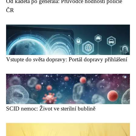
Od kadeta po generála: Průvodce hodností policie
ČR
Vstupte do světa dopravy: Portál dopravy přihlášení
SCID nemoc: Život ve sterilní bublině