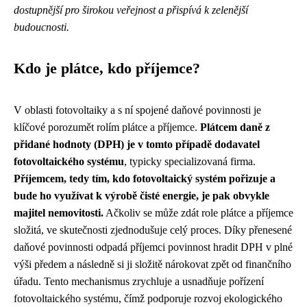
dostupnější pro širokou veřejnost a přispívá k zelenější
budoucnosti.
Kdo je plátce, kdo příjemce?
V oblasti fotovoltaiky a s ní spojené daňové povinnosti je
klíčové porozumět rolím plátce a příjemce.
Plátcem daně z
přidané hodnoty (DPH) je v tomto případě dodavatel
fotovoltaického systému
, typicky specializovaná firma.
Příjemcem, tedy tím, kdo fotovoltaický systém pořizuje a
bude ho využívat k výrobě čisté energie, je pak obvykle
majitel nemovitosti.
Ačkoliv se může zdát role plátce a příjemce
složitá, ve skutečnosti zjednodušuje celý proces. Díky přenesené
daňové povinnosti odpadá příjemci povinnost hradit DPH v plné
výši předem a následně si ji složitě nárokovat zpět od finančního
úřadu. Tento mechanismus zrychluje a usnadňuje pořízení
fotovoltaického systému, čímž podporuje rozvoj ekologického