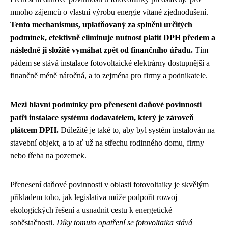
mnoho zájemců o vlastní výrobu energie vítané zjednodušení.
Tento mechanismus, uplatňovaný za splnění určitých
podmínek, efektivně eliminuje nutnost platit DPH předem a
následně ji složitě vymáhat zpět od finančního úřadu.
Tím
pádem se stává instalace fotovoltaické elektrárny dostupnější a
finančně méně náročná, a to zejména pro firmy a podnikatele.
Mezi hlavní podmínky pro přenesení daňové povinnosti
patří instalace systému dodavatelem, který je zároveň
plátcem DPH.
Důležité je také to, aby byl systém instalován na
stavební objekt, a to ať už na střechu rodinného domu, firmy
nebo třeba na pozemek.
Přenesení daňové povinnosti v oblasti fotovoltaiky je skvělým
příkladem toho, jak legislativa může podpořit rozvoj
ekologických řešení a usnadnit cestu k energetické
soběstačnosti.
Díky tomuto opatření se fotovoltaika stává