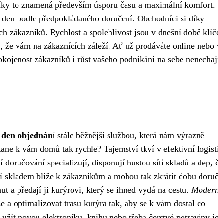
ky to znamená především úsporu času a maximální komfort.
j den podle předpokládaného doručení. Obchodníci si díky
ch zákazníků. Rychlost a spolehlivost jsou v dnešní době klíč
 že vám na zákaznících záleží. Ať už prodáváte online nebo 
okojenost zákazníků i růst vašeho podnikání na sebe nenechaj
v den objednání
stále běžnější službou, která nám výrazně
tane k vám domů tak rychle? Tajemství tkví v efektivní logist
 doručování specializují, disponují hustou sítí skladů a dep, 
 skladem blíže k zákazníkům a mohou tak zkrátit dobu doruč
a předají ji kurýrovi, který se ihned vydá na cestu.
Modern
 a optimalizovat trasu kurýra tak, aby se k vám dostal co
 užít novou elektroniku, knihu nebo třeba čerstvé potraviny je