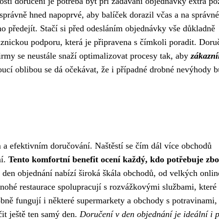
ti doručení je potřeba být při zadávání objednávky extra po
správně hned napoprvé, aby balíček dorazil včas a na správné
 předejít. Stačí si před odesláním objednávky vše důkladně
aznickou podporu, která je připravena s čímkoli poradit. Doru
firmy se neustále snaží optimalizovat procesy tak, aby
zákazn
toucí oblibou se dá očekávat, že i případné drobné nevýhody 
a efektivním doručování. Naštěstí se čím dál více obchodů
ní.
Tento komfortní benefit ocení každý, kdo potřebuje zbo
den objednání nabízí široká škála obchodů, od velkých onlin
nohé restaurace spolupracují s rozvážkovými službami, které
ně fungují i ​​některé supermarkety a obchody s potravinami, 
it ještě ten samý den.
Doručení v den objednání je ideální i 