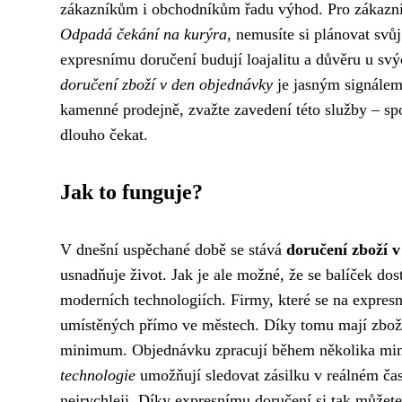
zákazníkům i obchodníkům řadu výhod. Pro zákazní
Odpadá čekání na kurýra
, nemusíte si plánovat svů
expresnímu doručení budují loajalitu a důvěru u svý
doručení zboží v den objednávky
je jasným signálem,
kamenné prodejně, zvažte zavedení této služby – sp
dlouho čekat.
Jak to funguje?
V dnešní uspěchané době se stává
doručení zboží 
usnadňuje život. Jak je ale možné, že se balíček dos
moderních technologiích. Firmy, které se na expresní
umístěných přímo ve městech. Díky tomu mají zboží
minimum. Objednávku zpracují během několika minut 
technologie
umožňují sledovat zásilku v reálném čase
nejrychleji. Díky expresnímu doručení si tak můžete