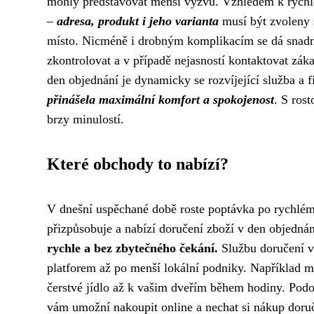
mohly představovat menší výzvu. Vzhledem k rychlos
–
adresa, produkt i jeho varianta
musí být zvoleny 
místo. Nicméně i drobným komplikacím se dá snadno
zkontrolovat a v případě nejasností kontaktovat zák
den objednání je dynamicky se rozvíjející služba a 
přinášela maximální komfort a spokojenost
. S ros
brzy minulostí.
Které obchody to nabízí?
V dnešní uspěchané době roste poptávka po rychlém 
přizpůsobuje a nabízí doručení zboží v den objedná
rychle a bez zbytečného čekání.
Službu doručení v 
platforem až po menší lokální podniky. Například m
čerstvé jídlo až k vašim dveřím během hodiny. Podob
vám umožní nakoupit online a nechat si nákup doruč