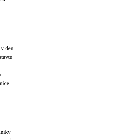
 v den
stavte
o
anice
zníky