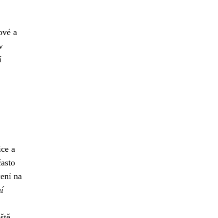
ové a
v
í
ice a
často
ení na
í
ště