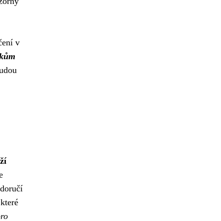
zorný
čení v
íkům
budou
ží
e
 doručí
které
pro