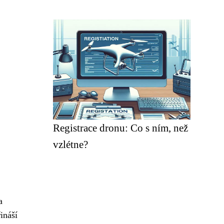
Registrace dronu: Co s ním, než
vzlétne?
a
ináší