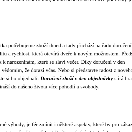
átka potřebujeme zboží ihned a tady přichází na řadu doručení
ilitu a rychlost, která otevírá dveře k novým možnostem. Před
k k narozeninám, které se slaví večer. Díky doručení v den
 s vědomím, že dorazí včas. Nebo si představte radost z novéh
ste si ho objednali.
Doručení zboží v den objednávky
stírá hr
áší do našeho života více pohodlí a svobody.
né výhody, je fér zmínit i některé aspekty, které by pro záka