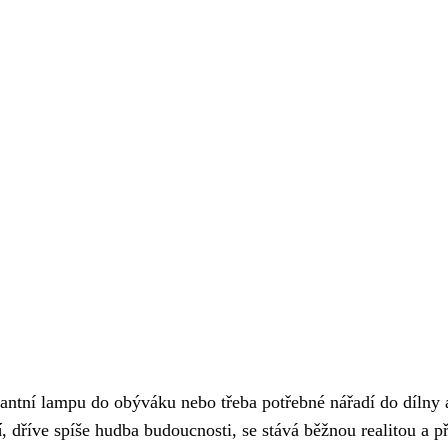
egantní lampu do obýváku nebo třeba potřebné nářadí do dílny 
í
, dříve spíše hudba budoucnosti, se stává běžnou realitou a př