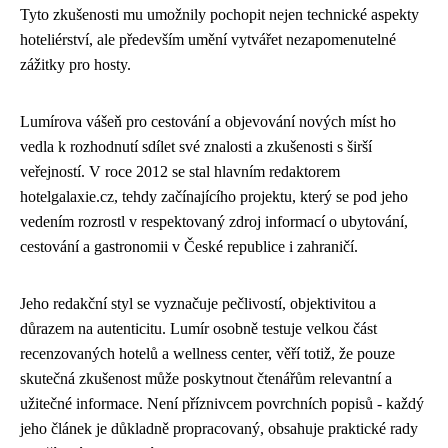
Tyto zkušenosti mu umožnily pochopit nejen technické aspekty
hoteliérství, ale především umění vytvářet nezapomenutelné
zážitky pro hosty.
Lumírova vášeň pro cestování a objevování nových míst ho
vedla k rozhodnutí sdílet své znalosti a zkušenosti s širší
veřejností. V roce 2012 se stal hlavním redaktorem
hotelgalaxie.cz, tehdy začínajícího projektu, který se pod jeho
vedením rozrostl v respektovaný zdroj informací o ubytování,
cestování a gastronomii v České republice i zahraničí.
Jeho redakční styl se vyznačuje pečlivostí, objektivitou a
důrazem na autenticitu. Lumír osobně testuje velkou část
recenzovaných hotelů a wellness center, věří totiž, že pouze
skutečná zkušenost může poskytnout čtenářům relevantní a
užitečné informace. Není příznivcem povrchních popisů - každý
jeho článek je důkladně propracovaný, obsahuje praktické rady