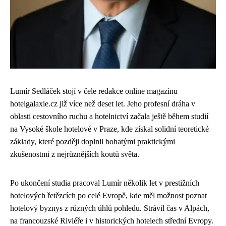
Lumír Sedláček stojí v čele redakce online magazínu
hotelgalaxie.cz již více než deset let. Jeho profesní dráha v
oblasti cestovního ruchu a hotelnictví začala ještě během studií
na Vysoké škole hotelové v Praze, kde získal solidní teoretické
základy, které později doplnil bohatými praktickými
zkušenostmi z nejrůznějších koutů světa.
Po ukončení studia pracoval Lumír několik let v prestižních
hotelových řetězcích po celé Evropě, kde měl možnost poznat
hotelový byznys z různých úhlů pohledu. Strávil čas v Alpách,
na francouzské Riviéře i v historických hotelech střední Evropy.