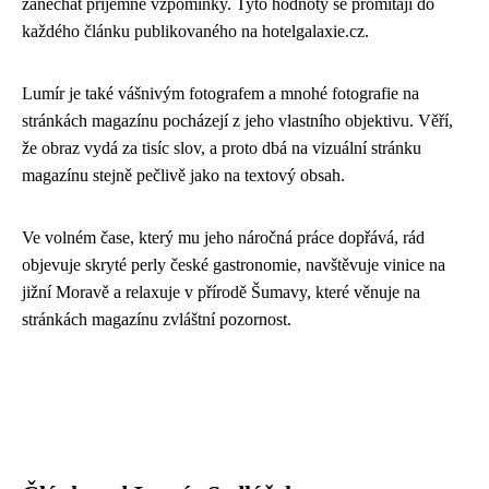
zanechat příjemné vzpomínky. Tyto hodnoty se promítají do
každého článku publikovaného na hotelgalaxie.cz.
Lumír je také vášnivým fotografem a mnohé fotografie na
stránkách magazínu pocházejí z jeho vlastního objektivu. Věří,
že obraz vydá za tisíc slov, a proto dbá na vizuální stránku
magazínu stejně pečlivě jako na textový obsah.
Ve volném čase, který mu jeho náročná práce dopřává, rád
objevuje skryté perly české gastronomie, navštěvuje vinice na
jižní Moravě a relaxuje v přírodě Šumavy, které věnuje na
stránkách magazínu zvláštní pozornost.