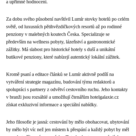
a upřímné hodnocení.
Za dobu svého působení navštívil Lumír stovky hotelů po celém
světě, od luxusních pětihvězdičkových resortů až po rodinné
penziony v malebných koutech Česka. Specializuje se
především na wellness pobyty, lázeňství a gastronomické
zážitky. Má slabost pro historické hotely s duší a unikátní
butikové penziony, které nabízejí autentický lokální zážitek.
Kromě psaní a editace článků se Lumír aktivně podílí na
vytváření strategie magazínu, budování týmu redaktorů a
spolupráci s partnery z odvětví cestovního ruchu. Jeho kontakty
v branži jsou rozsáhlé a umožňují čtenářům hotelgalaxie.cz
získat exkluzivní informace a speciální nabídky.
Jeho filosofie je jasná: cestování by mělo obohacovat, ubytování
by mělo být víc než jen místem k přespání a každý pobyt by měl