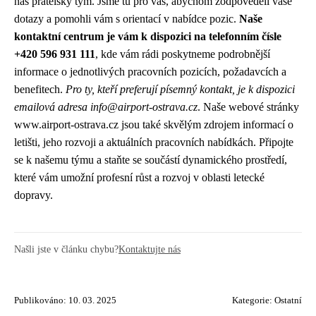
náš přátelský tým. Jsme tu pro vás, abychom zodpověděli vaše
dotazy a pomohli vám s orientací v nabídce pozic.
Naše
kontaktní centrum je vám k dispozici na telefonním čísle
+420 596 931 111
, kde vám rádi poskytneme podrobnější
informace o jednotlivých pracovních pozicích, požadavcích a
benefitech.
Pro ty, kteří preferují písemný kontakt, je k dispozici
emailová adresa info@airport-ostrava.cz
. Naše webové stránky
www.airport-ostrava.cz jsou také skvělým zdrojem informací o
letišti, jeho rozvoji a aktuálních pracovních nabídkách. Připojte
se k našemu týmu a staňte se součástí dynamického prostředí,
které vám umožní profesní růst a rozvoj v oblasti letecké
dopravy.
Našli jste v článku chybu?
Kontaktujte nás
Publikováno: 10. 03. 2025
Kategorie:
Ostatní