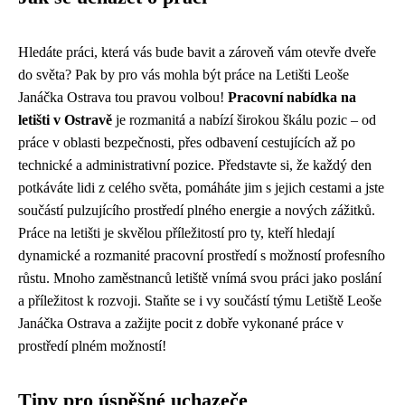
Hledáte práci, která vás bude bavit a zároveň vám otevře dveře
do světa? Pak by pro vás mohla být práce na Letišti Leoše
Janáčka Ostrava tou pravou volbou!
Pracovní nabídka na
letišti v Ostravě
je rozmanitá a nabízí širokou škálu pozic – od
práce v oblasti bezpečnosti, přes odbavení cestujících až po
technické a administrativní pozice. Představte si, že každý den
potkáváte lidi z celého světa, pomáháte jim s jejich cestami a jste
součástí pulzujícího prostředí plného energie a nových zážitků.
Práce na letišti je skvělou příležitostí pro ty, kteří hledají
dynamické a rozmanité pracovní prostředí s možností profesního
růstu. Mnoho zaměstnanců letiště vnímá svou práci jako poslání
a příležitost k rozvoji. Staňte se i vy součástí týmu Letiště Leoše
Janáčka Ostrava a zažijte pocit z dobře vykonané práce v
prostředí plném možností!
Tipy pro úspěšné uchazeče