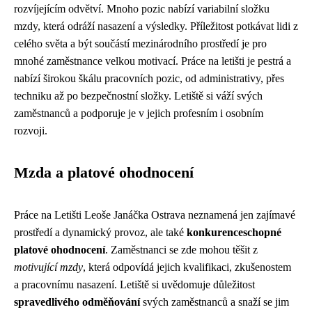
rozvíjejícím odvětví. Mnoho pozic nabízí variabilní složku
mzdy, která odráží nasazení a výsledky. Příležitost potkávat lidi z
celého světa a být součástí mezinárodního prostředí je pro
mnohé zaměstnance velkou motivací. Práce na letišti je pestrá a
nabízí širokou škálu pracovních pozic, od administrativy, přes
techniku až po bezpečnostní složky. Letiště si váží svých
zaměstnanců a podporuje je v jejich profesním i osobním
rozvoji.
Mzda a platové ohodnocení
Práce na Letišti Leoše Janáčka Ostrava neznamená jen zajímavé
prostředí a dynamický provoz, ale také
konkurenceschopné
platové ohodnocení
. Zaměstnanci se zde mohou těšit z
motivující mzdy
, která odpovídá jejich kvalifikaci, zkušenostem
a pracovnímu nasazení. Letiště si uvědomuje důležitost
spravedlivého odměňování
svých zaměstnanců a snaží se jim