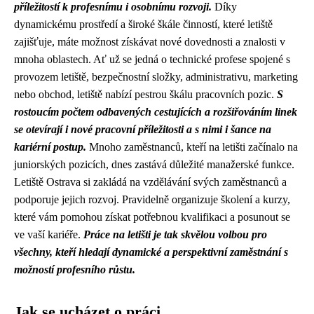
příležitostí k profesnímu i osobnímu rozvoji.
Díky
dynamickému prostředí a široké škále činností, které letiště
zajišťuje, máte možnost získávat nové dovednosti a znalosti v
mnoha oblastech. Ať už se jedná o technické profese spojené s
provozem letiště, bezpečnostní složky, administrativu, marketing
nebo obchod, letiště nabízí pestrou škálu pracovních pozic.
S
rostoucím počtem odbavených cestujících a rozšiřováním linek
se otevírají i nové pracovní příležitosti a s nimi i šance na
kariérní postup.
Mnoho zaměstnanců, kteří na letišti začínalo na
juniorských pozicích, dnes zastává důležité manažerské funkce.
Letiště Ostrava si zakládá na vzdělávání svých zaměstnanců a
podporuje jejich rozvoj. Pravidelně organizuje školení a kurzy,
které vám pomohou získat potřebnou kvalifikaci a posunout se
ve vaší kariéře.
Práce na letišti je tak skvělou volbou pro
všechny, kteří hledají dynamické a perspektivní zaměstnání s
možností profesního růstu.
Jak se ucházet o práci