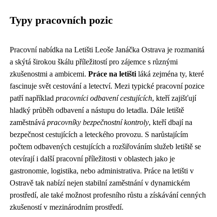
Typy pracovních pozic
Pracovní nabídka na Letišti Leoše Janáčka Ostrava je rozmanitá
a skýtá širokou škálu příležitostí pro zájemce s různými
zkušenostmi a ambicemi.
Práce na letišti
láká zejména ty, které
fascinuje svět cestování a letectví. Mezi typické pracovní pozice
patří například
pracovníci odbavení cestujících
, kteří zajišťují
hladký průběh odbavení a nástupu do letadla. Dále letiště
zaměstnává
pracovníky bezpečnostní kontroly
, kteří dbají na
bezpečnost cestujících a leteckého provozu. S narůstajícím
počtem odbavených cestujících a rozšiřováním služeb letiště se
otevírají i další pracovní příležitosti v oblastech jako je
gastronomie, logistika, nebo administrativa. Práce na letišti v
Ostravě tak nabízí nejen stabilní zaměstnání v dynamickém
prostředí, ale také možnost profesního růstu a získávání cenných
zkušeností v mezinárodním prostředí.