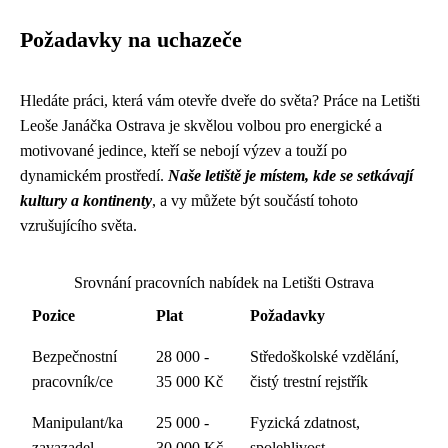
Požadavky na uchazeče
Hledáte práci, která vám otevře dveře do světa? Práce na Letišti
Leoše Janáčka Ostrava je skvělou volbou pro energické a
motivované jedince, kteří se nebojí výzev a touží po
dynamickém prostředí.
Naše letiště je místem, kde se setkávají
kultury a kontinenty
, a vy můžete být součástí tohoto
vzrušujícího světa.
Srovnání pracovních nabídek na Letišti Ostrava
Pozice
Plat
Požadavky
Bezpečnostní
28 000 -
Středoškolské vzdělání,
pracovník/ce
35 000 Kč
čistý trestní rejstřík
Manipulant/ka
25 000 -
Fyzická zdatnost,
zavazadel
30 000 Kč
spolehlivost