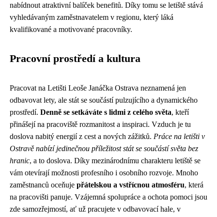
nabídnout atraktivní balíček benefitů. Díky tomu se letiště stává
vyhledávaným zaměstnavatelem v regionu, který láká
kvalifikované a motivované pracovníky.
Pracovní prostředí a kultura
Pracovat na Letišti Leoše Janáčka Ostrava neznamená jen
odbavovat lety, ale stát se součástí pulzujícího a dynamického
prostředí.
Denně se setkáváte s lidmi z celého světa
, kteří
přinášejí na pracoviště rozmanitost a inspiraci. Vzduch je tu
doslova nabitý energií z cest a nových zážitků.
Práce na letišti v
Ostravě nabízí jedinečnou příležitost stát se součástí světa bez
hranic
, a to doslova. Díky mezinárodnímu charakteru letiště se
vám otevírají možnosti profesního i osobního rozvoje. Mnoho
zaměstnanců oceňuje
přátelskou a vstřícnou atmosféru
, která
na pracovišti panuje. Vzájemná spolupráce a ochota pomoci jsou
zde samozřejmostí, ať už pracujete v odbavovací hale, v