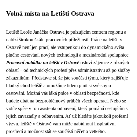
Volná místa na Letišti Ostrava
Letiště Leoše Janáčka Ostrava je pulzujícím centrem regionu a
nabízí širokou škálu pracovních příležitostí. Práce na letišti v
Ostravě není jen prací, ale vstupenkou do dynamického světa
plného cestování, nových technologií a mezinárodní spolupráce.
Pracovní nabídka na letišti v Ostravě
osloví zájemce z různých
oblastí – od technických profesí přes administrativu až po služby
zákazníkům. Představte si, že jste součástí týmu, který zajišťuje
hladký chod letiště a umožňuje lidem plnit si své sny o
cestování. Možná vás láká práce v oblasti bezpečnosti, kde
budete dbát na bezproblémový průběh všech operací. Nebo se
vidíte spíše v roli asistenta odbavení, který pomáhá cestujícím s
jejich zavazadly a odbavením. Ať už hledáte jakoukoli profesní
výzvu, letiště v Ostravě vám může nabídnout inspirativní
prostředí a možnost stát se součástí něčeho velkého.