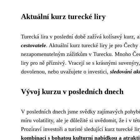
Aktuální kurz turecké liry
Turecká lira v poslední době zažívá kolísavý kurz, a
cestovatele
. Aktuální kurz turecké liry je pro Čech
nezapomenutelným zážitkům v Turecku. Mnoho Čechů
liry pro ně příznivý. Vracejí se s krásnými suvenýry,
dovolenou, nebo uvažujete o investici,
sledování ak
Vývoj kurzu v posledních dnech
V posledních dnech jsme svědky zajímavých pohybů ku
míru volatility, ale je důležité si uvědomit, že i v té
Prozíraví investoři a turisté sledující kurz tureck
kombinaci s bohatou kulturní nabídkou a atrakti