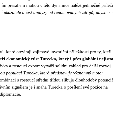
lním přesahem mohou v této dynamice nalézt jedinečné příleži
ké ukazatele a číst analýzy od renomovaných zdrojů, abyste se
, které otevírají zajímavé investiční příležitosti pro ty, kteří
tří ekonomický růst Turecka, který i přes globální nejisto
ka a rostoucí export vytváří solidní základ pro další rozvoj.
kou populaci Turecka, která představuje významný motor
binaci s rostoucí střední třídou slibuje dlouhodobý potenciá
ivním signálem je i snaha Turecka o posílení své pozice na
 diplomacie.