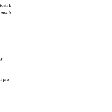
tosti k
 mohli
ty
l pro