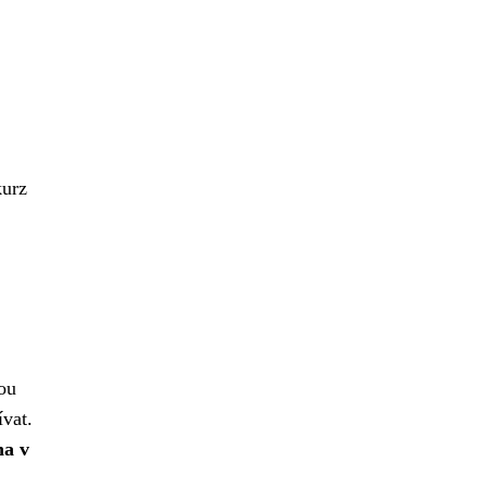
kurz
tou
ívat.
na v