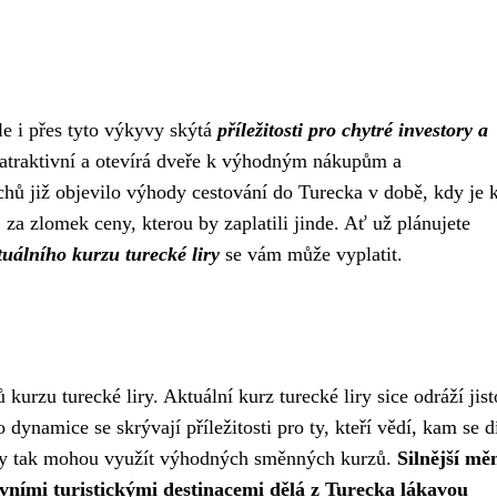
le i přes tyto výkyvy skýtá
příležitosti pro chytré investory a
y atraktivní a otevírá dveře k výhodným nákupům a
 již objevilo výhody cestování do Turecka v době, kdy je 
 za zlomek ceny, kterou by zaplatili jinde. Ať už plánujete
tuálního kurzu turecké liry
se vám může vyplatit.
rzu turecké liry. Aktuální kurz turecké liry sice odráží jis
to dynamice se skrývají příležitosti pro ty, kteří vědí, kam se d
é liry tak mohou využít výhodných směnných kurzů.
Silnější mě
vními turistickými destinacemi dělá z Turecka lákavou