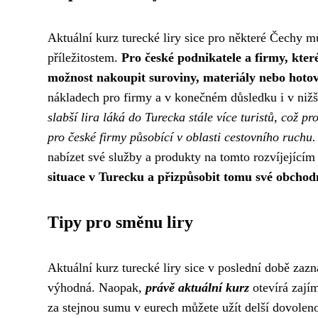
Aktuální kurz turecké liry sice pro některé Čechy m
příležitostem.
Pro české podnikatele a firmy, kter
možnost nakoupit suroviny, materiály nebo hotov
nákladech pro firmy a v konečném důsledku i v nižš
slabší lira láká do Turecka stále více turistů, což p
pro české firmy působící v oblasti cestovního ruchu.
nabízet své služby a produkty na tomto rozvíjejícím
situace v Turecku a přizpůsobit tomu své obchodn
Tipy pro směnu liry
Aktuální kurz turecké liry sice v poslední době zaz
výhodná. Naopak,
právě aktuální kurz
otevírá zajím
za stejnou sumu v eurech můžete užít delší dovoleno