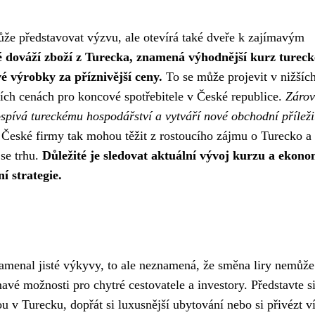
ůže představovat výzvu, ale otevírá také dveře k zajímavým
é dováží zboží z Turecka, znamená výhodnější kurz turecké
é výrobky za příznivější ceny.
To se může projevit v nižšíc
ích cenách pro koncové spotřebitele v České republice.
Záro
rospívá tureckému hospodářství a vytváří nové obchodní příleži
České firmy tak mohou těžit z rostoucího zájmu o Turecko a
 se trhu.
Důležité je sledovat aktuální vývoj kurzu a ekon
í strategie.
namenal jisté výkyvy, to ale neznamená, že směna liry nemůže
avé možnosti pro chytré cestovatele a investory. Představte si
u v Turecku, dopřát si luxusnější ubytování nebo si přivézt v