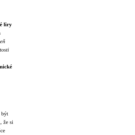
 liry
h
veň
tosti
omické
 být
, že si
íce