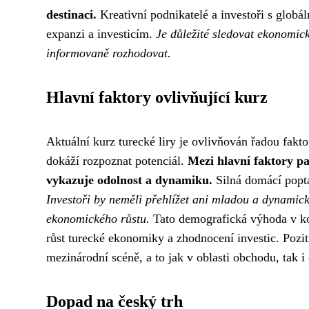
destinaci.
Kreativní podnikatelé a investoři s globá
expanzi a investicím.
Je důležité sledovat ekonomic
informovaně rozhodovat.
Hlavní faktory ovlivňující kurz
Aktuální kurz turecké liry je ovlivňován řadou faktorů
dokáží rozpoznat potenciál.
Mezi hlavní faktory pa
vykazuje odolnost a dynamiku.
Silná domácí poptáv
Investoři by neměli přehlížet ani mladou a dynamic
ekonomického růstu.
Tato demografická výhoda v kom
růst turecké ekonomiky a zhodnocení investic. Pozit
mezinárodní scéně, a to jak v oblasti obchodu, tak i
Dopad na český trh