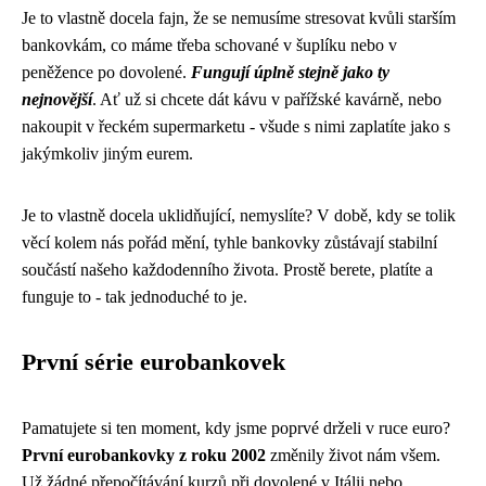
Je to vlastně docela fajn, že se nemusíme stresovat kvůli starším
bankovkám, co máme třeba schované v šuplíku nebo v
peněžence po dovolené.
Fungují úplně stejně jako ty
nejnovější
. Ať už si chcete dát kávu v pařížské kavárně, nebo
nakoupit v řeckém supermarketu - všude s nimi zaplatíte jako s
jakýmkoliv jiným eurem.
Je to vlastně docela uklidňující, nemyslíte? V době, kdy se tolik
věcí kolem nás pořád mění, tyhle bankovky zůstávají stabilní
součástí našeho každodenního života. Prostě berete, platíte a
funguje to - tak jednoduché to je.
První série eurobankovek
Pamatujete si ten moment, kdy jsme poprvé drželi v ruce euro?
První eurobankovky z roku 2002
změnily život nám všem.
Už žádné přepočítávání kurzů při dovolené v Itálii nebo