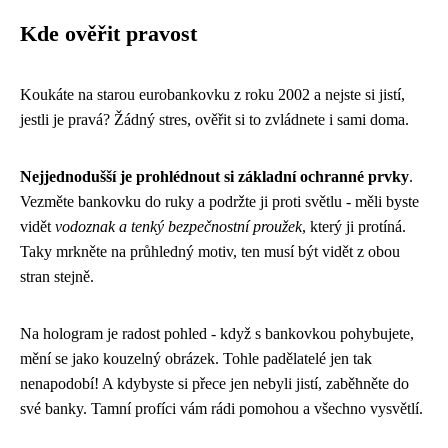
Kde ověřit pravost
Koukáte na starou eurobankovku z roku 2002 a nejste si jistí,
jestli je pravá? Žádný stres, ověřit si to zvládnete i sami doma.
Nejjednodušší je prohlédnout si základní ochranné prvky
.
Vezměte bankovku do ruky a podržte ji proti světlu - měli byste
vidět
vodoznak a tenký bezpečnostní proužek
, který ji protíná.
Taky mrkněte na průhledný motiv, ten musí být vidět z obou
stran stejně.
Na hologram je radost pohled - když s bankovkou pohybujete,
mění se jako kouzelný obrázek. Tohle padělatelé jen tak
nenapodobí! A kdybyste si přece jen nebyli jistí, zaběhněte do
své banky. Tamní profíci vám rádi pomohou a všechno vysvětlí.