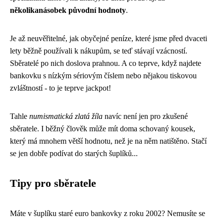
několikanásobek původní hodnoty
.
Je až neuvěřitelné, jak obyčejné peníze, které jsme před dvaceti
lety běžně používali k nákupům, se teď stávají vzácností.
Sběratelé po nich doslova prahnou. A co teprve, když najdete
bankovku s nízkým sériovým číslem nebo nějakou tiskovou
zvláštností - to je teprve jackpot!
Tahle
numismatická zlatá žíla
navíc není jen pro zkušené
sběratele. I běžný člověk může mít doma schovaný kousek,
který má mnohem větší hodnotu, než je na něm natištěno. Stačí
se jen dobře podívat do starých šuplíků...
Tipy pro sběratele
Máte v šuplíku staré euro bankovky z roku 2002? Nemusíte se