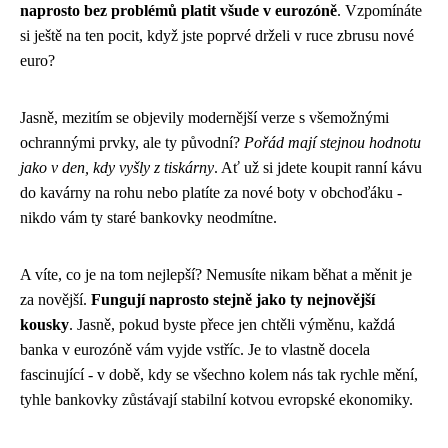
naprosto bez problémů platit všude v eurozóně
. Vzpomínáte
si ještě na ten pocit, když jste poprvé drželi v ruce zbrusu nové
euro?
Jasně, mezitím se objevily modernější verze s všemožnými
ochrannými prvky, ale ty původní?
Pořád mají stejnou hodnotu
jako v den, kdy vyšly z tiskárny
. Ať už si jdete koupit ranní kávu
do kavárny na rohu nebo platíte za nové boty v obchoďáku -
nikdo vám ty staré bankovky neodmítne.
A víte, co je na tom nejlepší? Nemusíte nikam běhat a měnit je
za novější.
Fungují naprosto stejně jako ty nejnovější
kousky
. Jasně, pokud byste přece jen chtěli výměnu, každá
banka v eurozóně vám vyjde vstříc. Je to vlastně docela
fascinující - v době, kdy se všechno kolem nás tak rychle mění,
tyhle bankovky zůstávají stabilní kotvou evropské ekonomiky.