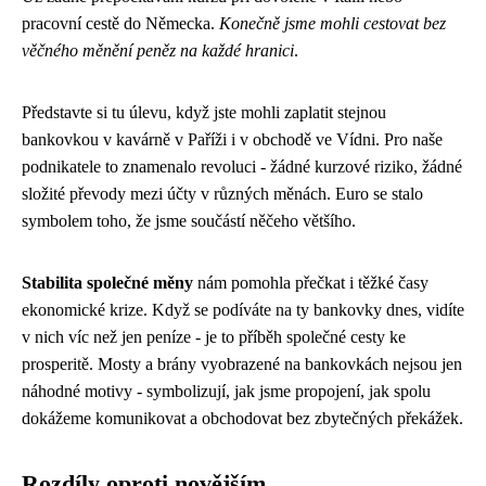
pracovní cestě do Německa.
Konečně jsme mohli cestovat bez
věčného měnění peněz na každé hranici
.
Představte si tu úlevu, když jste mohli zaplatit stejnou
bankovkou v kavárně v Paříži i v obchodě ve Vídni. Pro naše
podnikatele to znamenalo revoluci - žádné kurzové riziko, žádné
složité převody mezi účty v různých měnách. Euro se stalo
symbolem toho, že jsme součástí něčeho většího.
Stabilita společné měny
nám pomohla přečkat i těžké časy
ekonomické krize. Když se podíváte na ty bankovky dnes, vidíte
v nich víc než jen peníze - je to příběh společné cesty ke
prosperitě. Mosty a brány vyobrazené na bankovkách nejsou jen
náhodné motivy - symbolizují, jak jsme propojení, jak spolu
dokážeme komunikovat a obchodovat bez zbytečných překážek.
Rozdíly oproti novějším