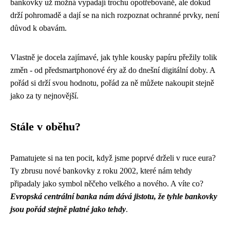
bankovky už možná vypadají trochu opotřebovaně, ale dokud
drží pohromadě a dají se na nich rozpoznat ochranné prvky, není
důvod k obavám.
Vlastně je docela zajímavé, jak tyhle kousky papíru přežily tolik
změn - od předsmartphonové éry až do dnešní digitální doby. A
pořád si drží svou hodnotu, pořád za ně můžete nakoupit stejně
jako za ty nejnovější.
Stále v oběhu?
Pamatujete si na ten pocit, když jsme poprvé drželi v ruce eura?
Ty zbrusu nové bankovky z roku 2002, které nám tehdy
připadaly jako symbol něčeho velkého a nového. A víte co?
Evropská centrální banka nám dává jistotu, že tyhle bankovky
jsou pořád stejně platné jako tehdy
.