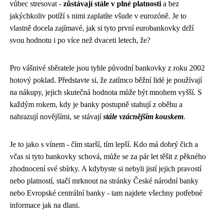
vůbec stresovat -
zůstávají stále v plné platnosti
a bez
jakýchkoliv potíží s nimi zaplatíte všude v eurozóně. Je to
vlastně docela zajímavé, jak si tyto první eurobankovky drží
svou hodnotu i po více než dvaceti letech, že?
Pro vášnivé sběratele jsou tyhle původní bankovky z roku 2002
hotový poklad. Představte si, že zatímco běžní lidé je používají
na nákupy, jejich skutečná hodnota může být mnohem vyšší. S
každým rokem, kdy je banky postupně stahují z oběhu a
nahrazují novějšími, se stávají
stále vzácnějším kouskem
.
Je to jako s vínem - čím starší, tím lepší. Kdo má dobrý čich a
včas si tyto bankovky schová, může se za pár let těšit z pěkného
zhodnocení své sbírky. A kdybyste si nebyli jistí jejich pravostí
nebo platností, stačí mrknout na stránky České národní banky
nebo Evropské centrální banky - tam najdete všechny potřebné
informace jak na dlani.