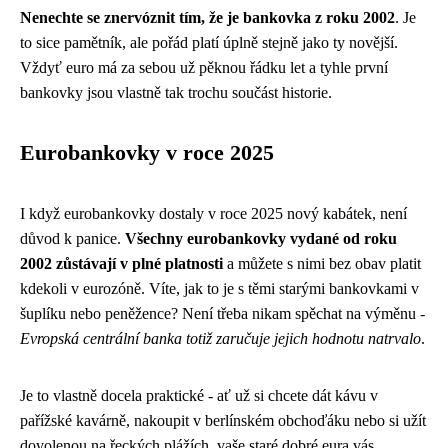
Nenechte se znervóznit tím, že je bankovka z roku 2002
. Je
to sice pamětník, ale pořád platí úplně stejně jako ty novější.
Vždyť euro má za sebou už pěknou řádku let a tyhle první
bankovky jsou vlastně tak trochu součást historie.
Eurobankovky v roce 2025
I když eurobankovky dostaly v roce 2025 nový kabátek, není
důvod k panice.
Všechny eurobankovky vydané od roku
2002 zůstávají v plné platnosti
a můžete s nimi bez obav platit
kdekoli v eurozóně. Víte, jak to je s těmi starými bankovkami v
šuplíku nebo peněžence? Není třeba nikam spěchat na výměnu -
Evropská centrální banka totiž zaručuje jejich hodnotu natrvalo
.
Je to vlastně docela praktické - ať už si chcete dát kávu v
pařížské kavárně, nakoupit v berlínském obchoďáku nebo si užít
dovolenou na řeckých plážích, vaše staré dobré eura vás