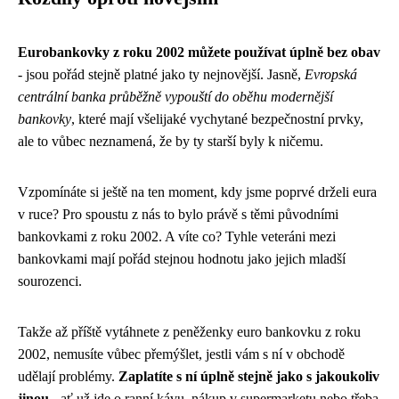
Eurobankovky z roku 2002 můžete používat úplně bez obav
- jsou pořád stejně platné jako ty nejnovější. Jasně,
Evropská
centrální banka průběžně vypouští do oběhu modernější
bankovky
, které mají všelijaké vychytané bezpečnostní prvky,
ale to vůbec neznamená, že by ty starší byly k ničemu.
Vzpomínáte si ještě na ten moment, kdy jsme poprvé drželi eura
v ruce? Pro spoustu z nás to bylo právě s těmi původními
bankovkami z roku 2002. A víte co? Tyhle veteráni mezi
bankovkami mají pořád stejnou hodnotu jako jejich mladší
sourozenci.
Takže až příště vytáhnete z peněženky euro bankovku z roku
2002, nemusíte vůbec přemýšlet, jestli vám s ní v obchodě
udělají problémy.
Zaplatíte s ní úplně stejně jako s jakoukoliv
jinou
- ať už jde o ranní kávu, nákup v supermarketu nebo třeba