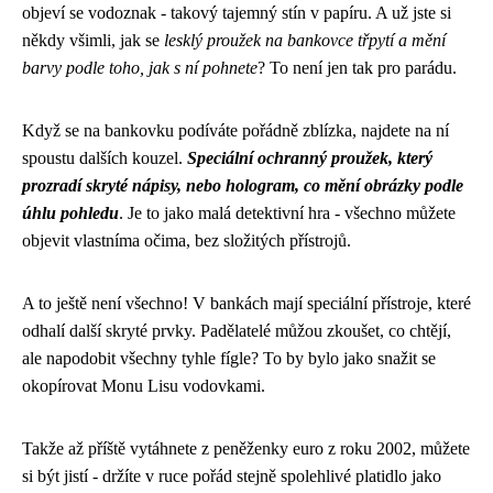
objeví se vodoznak - takový tajemný stín v papíru. A už jste si
někdy všimli, jak se
lesklý proužek na bankovce třpytí a mění
barvy podle toho, jak s ní pohnete
? To není jen tak pro parádu.
Když se na bankovku podíváte pořádně zblízka, najdete na ní
spoustu dalších kouzel.
Speciální ochranný proužek, který
prozradí skryté nápisy, nebo hologram, co mění obrázky podle
úhlu pohledu
. Je to jako malá detektivní hra - všechno můžete
objevit vlastníma očima, bez složitých přístrojů.
A to ještě není všechno! V bankách mají speciální přístroje, které
odhalí další skryté prvky. Padělatelé můžou zkoušet, co chtějí,
ale napodobit všechny tyhle fígle? To by bylo jako snažit se
okopírovat Monu Lisu vodovkami.
Takže až příště vytáhnete z peněženky euro z roku 2002, můžete
si být jistí - držíte v ruce pořád stejně spolehlivé platidlo jako