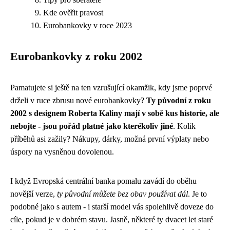
Kde ověřit pravost
Eurobankovky v roce 2023
Eurobankovky z roku 2002
Pamatujete si ještě na ten vzrušující okamžik, kdy jsme poprvé
drželi v ruce zbrusu nové eurobankovky?
Ty původní z roku
2002 s designem Roberta Kaliny mají v sobě kus historie, ale
nebojte - jsou pořád platné jako kterékoliv jiné
. Kolik
příběhů asi zažily? Nákupy, dárky, možná první výplaty nebo
úspory na vysněnou dovolenou.
I když Evropská centrální banka pomalu zavádí do oběhu
novější verze,
ty původní můžete bez obav používat dál
. Je to
podobné jako s autem - i starší model vás spolehlivě doveze do
cíle, pokud je v dobrém stavu. Jasně, některé ty dvacet let staré