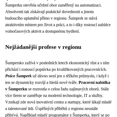
Šumperku otevřela učební obor zaměřený na automatizaci.
Absolventi tak získávají praktické dovednosti a jistotu
budoucího uplatnění přímo v regionu. Šumperk se stává
atraktivním místem pro život a práci, a to i díky rostoucí nabídce
volnočasových aktivit a dostupnému bydlení.
Nejžádanější profese v regionu
Šumpersko zažívá v posledních letech ekonomický růst a s ním
přichází i rostoucí poptávka po kvalifikovaných pracovnících.
Práce Šumperk
už dávno není jen o těžkém průmyslu, i když i
ten se dynamicky rozvíjí a hledá nové tváře.
Pracovní nabídka
v Šumperku
se rozrostla o celou řadu zajímavých oborů. Stále
více firem se zaměřuje na moderní technologie, IT a služby.
Vznikají zde nová inovativní centra a startupy, které lákají mladé
a talentované lidi. Úspěšných příběhů z regionu neustále
přibývá. Například mladý programátor z Šumperka, který se po