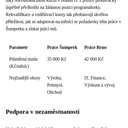
díky rekvalifikačnímu kurzu v oblasti IT z pozice prodavačky
úspěšně přeškolila
na žádanou pozici programátorky.
Rekvalifikace a vzdělávací kurzy tak představují skvělou
příležitost, jak se adaptovat na měnící se požadavky trhu práce v
Šumperku a získat práci snů.
Parametr
Práce Šumperk
Práce Brno
Průměrná mzda
35 000 Kč
42 000 Kč
(Kč/měsíc)
Nejčastější obory
Výroba,
IT, Finance,
Průmysl,
Výzkum a vývoj
Obchod
Podpora v nezaměstnanosti