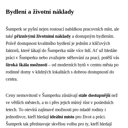
Bydlení a životní náklady
Šumperk se pyšní nejen rostoucí nabídkou pracovních míst, ale
také
příznivými životními náklady
a dostupným bydlením.
Právě dostupnost kvalitního bydlení je jedním z klíčových
faktorů, které lákají do Šumperka stále více lidí. Ať už hledáte
práci v Šumperku nebo zvažujete stěhování za prací, potěší vás
široká škála možností
– od moderních bytů v centru města po
rodinné domy v klidných lokalitách s dobrou dostupností do
centra.
Ceny nemovitostí v Šumperku zůstávají
stále dostupnější
než
ve větších městech, a to i přes jejich mírný růst v posledních
letech. To otevírá zajímavé možnosti pro mladé rodiny i
jednotlivce, kteří hledají
ideální místo
pro život a práci.
Šumperk tak představuje skvělou volbu pro ty, kteří hledají