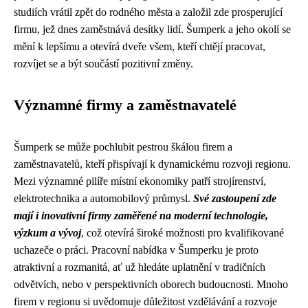
studiích vrátil zpět do rodného města a založil zde prosperující
firmu, jež dnes zaměstnává desítky lidí. Šumperk a jeho okolí se
mění k lepšímu a otevírá dveře všem, kteří chtějí pracovat,
rozvíjet se a být součástí pozitivní změny.
Významné firmy a zaměstnavatelé
Šumperk se může pochlubit pestrou škálou firem a
zaměstnavatelů, kteří přispívají k dynamickému rozvoji regionu.
Mezi významné pilíře místní ekonomiky patří strojírenství,
elektrotechnika a automobilový průmysl.
Své zastoupení zde
mají i inovativní firmy zaměřené na moderní technologie,
výzkum a vývoj
, což otevírá široké možnosti pro kvalifikované
uchazeče o práci. Pracovní nabídka v Šumperku je proto
atraktivní a rozmanitá, ať už hledáte uplatnění v tradičních
odvětvích, nebo v perspektivních oborech budoucnosti. Mnoho
firem v regionu si uvědomuje důležitost vzdělávání a rozvoje