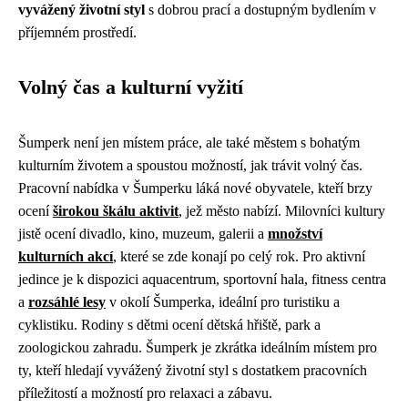
vyvážený životní styl
s dobrou prací a dostupným bydlením v
příjemném prostředí.
Volný čas a kulturní vyžití
Šumperk není jen místem práce, ale také městem s bohatým
kulturním životem a spoustou možností, jak trávit volný čas.
Pracovní nabídka v Šumperku láká nové obyvatele, kteří brzy
ocení
širokou škálu aktivit
, jež město nabízí. Milovníci kultury
jistě ocení divadlo, kino, muzeum, galerii a
množství
kulturních akcí
, které se zde konají po celý rok. Pro aktivní
jedince je k dispozici aquacentrum, sportovní hala, fitness centra
a
rozsáhlé lesy
v okolí Šumperka, ideální pro turistiku a
cyklistiku. Rodiny s dětmi ocení dětská hřiště, park a
zoologickou zahradu. Šumperk je zkrátka ideálním místem pro
ty, kteří hledají vyvážený životní styl s dostatkem pracovních
příležitostí a možností pro relaxaci a zábavu.