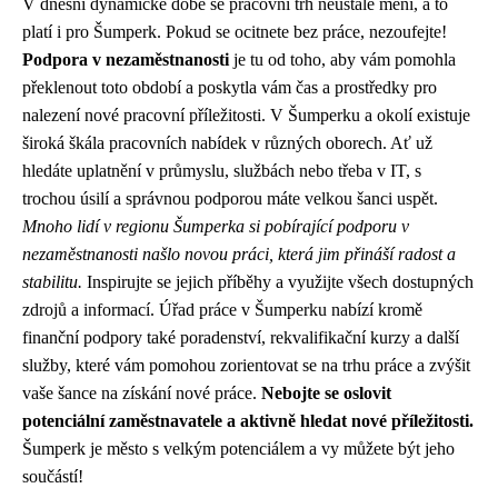
V dnešní dynamické době se pracovní trh neustále mění, a to
platí i pro Šumperk. Pokud se ocitnete bez práce, nezoufejte!
Podpora v nezaměstnanosti
je tu od toho, aby vám pomohla
překlenout toto období a poskytla vám čas a prostředky pro
nalezení nové pracovní příležitosti. V Šumperku a okolí existuje
široká škála pracovních nabídek v různých oborech. Ať už
hledáte uplatnění v průmyslu, službách nebo třeba v IT, s
trochou úsilí a správnou podporou máte velkou šanci uspět.
Mnoho lidí v regionu Šumperka si pobírající podporu v
nezaměstnanosti našlo novou práci, která jim přináší radost a
stabilitu.
Inspirujte se jejich příběhy a využijte všech dostupných
zdrojů a informací. Úřad práce v Šumperku nabízí kromě
finanční podpory také poradenství, rekvalifikační kurzy a další
služby, které vám pomohou zorientovat se na trhu práce a zvýšit
vaše šance na získání nové práce.
Nebojte se oslovit
potenciální zaměstnavatele a aktivně hledat nové příležitosti.
Šumperk je město s velkým potenciálem a vy můžete být jeho
součástí!