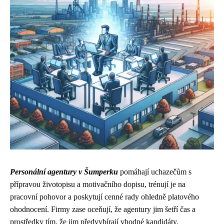
Personální agentury v Šumperku
pomáhají uchazečům s
přípravou životopisu a motivačního dopisu, trénují je na
pracovní pohovor a poskytují cenné rady ohledně platového
ohodnocení. Firmy zase oceňují, že agentury jim šetří čas a
prostředky tím, že jim předvybírají vhodné kandidáty.