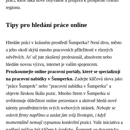
práci, které láká nové obyvatele a přispívá k prosperitě celého
regionu.
Tipy pro hledání práce online
Hledáte práci v krásném prostředí Šumperka? Není divu, město
a jeho okolí skýtá mnoho pracovních příležitostí v různých
odvětvích. Ať už jste zkušený profesionál, absolvent nebo
hledáte novou výzvu, internet je vaším spojencem.
Prozkoumejte online pracovní portály, které se specializují
na pracovní nabídky v Šumperku.
Zadejte klíčová slova jako
"práce Šumperk" nebo "pracovní nabídka v Šumperku" a
objevte širokou škálu pozic. Mnoho firem v Šumperku si
uvědomuje důležitost online prezentace a aktivně hledá nové
talenty prostřednictvím svých webových stránek.
Nebojte se
oslovit firmy napřímo a zaslat jim svůj životopis, i když
momentálně nemají vypsanou konkrétní pozici.
Vaše iniciativa a
nadšení můžou být klíčem k úspěchu. Šumperk se dynamicky