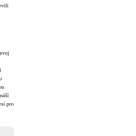
vili
ozvoj
i
u
ou
náší
esí pro