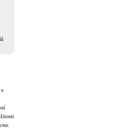
ál
 v
tní
žitosti
ucna
.