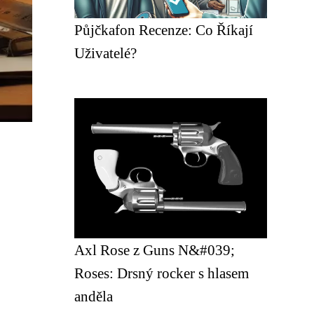
Půjčkafon Recenze: Co Říkají
Uživatelé?
Axl Rose z Guns N&#039;
Roses: Drsný rocker s hlasem
anděla