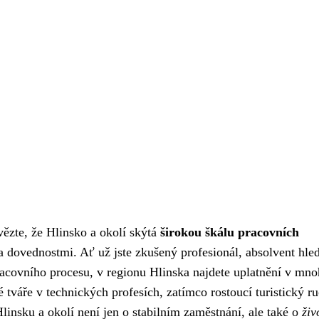
ězte, že Hlinsko a okolí skýtá
širokou škálu pracovních
 dovednostmi. Ať už jste zkušený profesionál, absolvent hled
racovního procesu, v regionu Hlinska najdete uplatnění v mn
 tváře v technických profesích, zatímco rostoucí turistický r
Hlinsku a okolí není jen o stabilním zaměstnání, ale také o
živ