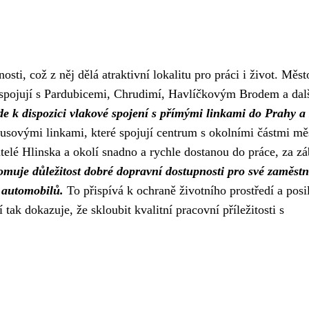
sti, což z něj dělá atraktivní lokalitu pro práci i život. Měst
o spojují s Pardubicemi, Chrudimí, Havlíčkovým Brodem a dal
 zde k dispozici vlakové spojení s přímými linkami do Prahy a
sovými linkami, které spojují centrum s okolními částmi mě
atelé Hlinska a okolí snadno a rychle dostanou do práce, za z
muje důležitost dobré dopravní dostupnosti pro své zaměst
 automobilů.
To přispívá k ochraně životního prostředí a posi
 tak dokazuje, že skloubit kvalitní pracovní příležitosti s