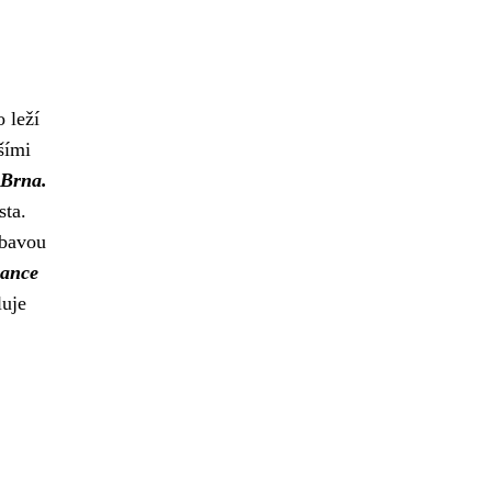
o leží
šími
 Brna.
sta.
ábavou
nance
luje