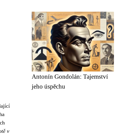
Antonín Gondolán: Tajemství
jeho úspěchu
ající
oha
uch
otě v