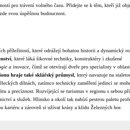
stí pro trávení volného času. Přidejte se k těm, kteří již obje
i zde svou úspěšnou budoucnost.
h příležitostí, které odrážejí bohatou historii a dynamický r
enství
, které láká šikovné techniky, konstruktéry i zkušené
gie a inovace
, čímž se otevírají dveře pro specialisty v oblast
ionu hraje také sklářský průmysl
, který navazuje na staleto
měleckých dílnách, zatímco technicky zaměření jedinci se moh
tu a preciznost. Rozvíjející se turismus v regionu s sebou při
ictví a služeb. Hlinsko a okolí tak nabízí pestrou paletu prof
 kariéru a zároveň si užívat krásy a klidu Železných hor.