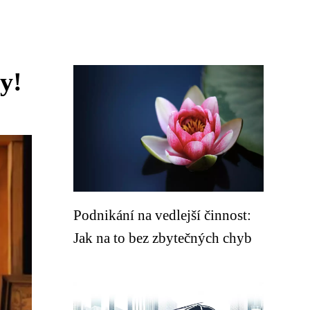
y!
Podnikání na vedlejší činnost:
Jak na to bez zbytečných chyb