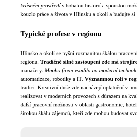
krásném prostředí
s bohatou historií a spoustou možno
kouzlo práce a života v Hlinsku a okolí a budujte s
Typické profese v regionu
Hlinsko a okolí se pyšní rozmanitou škálou pracovníc
regionu.
Tradičně silné zastoupení zde má strojír
manažery.
Mnoho firem vsadila na moderní technolo
automatizace, robotiky a IT.
Významnou roli v reg
tradici. Kreativní duše zde nacházejí uplatnění v u
realizovat v moderních provozech s důrazem na kvali
další pracovní možnosti v oblasti gastronomie, hoteln
širokou škálu zájemců, kteří zde mohou budovat svou